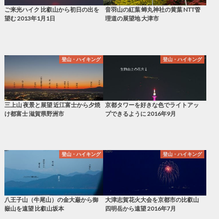
ご来光ハイク 比叡山から初日の出を
音羽山の紅葉 蝉丸神社の黄葉 NTT管
望む 2013年1月1日
理道の展望地 大津市
登山・ハイキング
登山・ハイキング
三上山 夜景と展望 近江富士から夕焼
京都タワーを好きな色でライトアッ
け都富士 滋賀県野洲市
プできるように 2016年9月
登山・ハイキング
登山・ハイキング
八王子山（牛尾山）の金大巌から御
大津志賀花火大会を京都市の比叡山
嶽山を遠望 比叡山坂本
四明岳から遠望 2016年7月