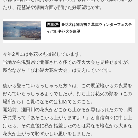
たり、琵琶湖や湖南方面が開けた好展望地です。
昼花火は関西初？ 草津ウィンターフェステ
ィバル 冬花火を遠望
今年2月には冬花火も撮影しています。
当地から滋賀県で開催される多くの花火大会を見通せますが、
残念ながら「びわ湖大花火大会」は見えにくいです。
後から登っていらっしゃった方々は、この展望地からの夜景を
好んでいらっしゃるようでしたが、打ち上げ花火の類を（この
場所から）ご覧になるのは初めてとのこと。
開始前、瀬田川の花火がどこから上がるか尋ねられたので、調
子に乗って「あそこから上がりますよ！」と自信満々に申し上
げたら、その直後に私が指差したのとは異なる地点から大きな
花火が上がって恥ずかしい思いをしました。