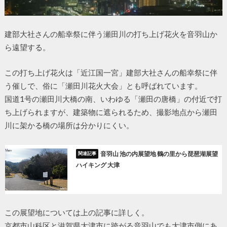
建部大社さんの船幸祭に伴う瀬田川の打ち上げ花火を音羽山か
ら遠望する。
この打ち上げ花火は「近江国一宮」建部大社さんの船幸祭に伴
う催しで、俗に「瀬田川花火大会」とも呼ばれています。
国道1号の瀬田川大橋の南、いわゆる「瀬田の唐橋」の付近で打
ち上げられますが、建築物に遮られるため、撮影地点から瀬田
川に架かる橋の場所は分かりにくい。
音羽山 池の内展望地 鶴の里から琵琶湖展望
ハイキング 大津
この展望地については上の記事に詳しく。
京都市山科区と滋賀県大津市に跨がる音羽山でも大津市側にあ