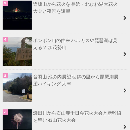
逢坂山から花火を 長浜・北びわ湖大花火
大会と夜景を遠望
ポンポン山の由来 ハルカスや琵琶湖は見
える？ 加茂勢山
音羽山 池の内展望地 鶴の里から琵琶湖展
望ハイキング 大津
瀬田川から石山寺千日会花火大会と新幹線
を望む 石山花火大会