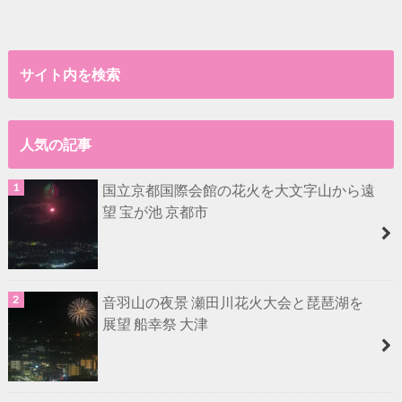
サイト内を検索
人気の記事
国立京都国際会館の花火を大文字山から遠
望 宝が池 京都市
音羽山の夜景 瀬田川花火大会と琵琶湖を
展望 船幸祭 大津