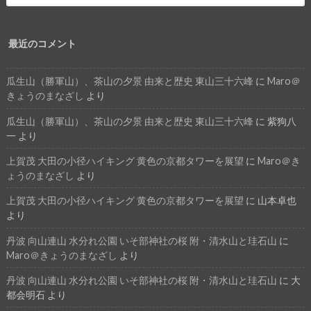
最近のコメント
瓜生山（勝軍山）、茶山の夕景 由来と歴史 東山三十六峰
に
Maro＠
きょうのまなざし
より
瓜生山（勝軍山）、茶山の夕景 由来と歴史 東山三十六峰
に
紫狗八
一
より
上賀茂 大田の小径ハイキング 黄色の京都タワーを展望
に
Maro＠き
ょうのまなざし
より
上賀茂 大田の小径ハイキング 黄色の京都タワーを展望
に
山本卓也
より
丹波 向山連山 水分れ公園 いそ部神社の桜 附・清水山と珪石山
に
Maro＠きょうのまなざし
より
丹波 向山連山 水分れ公園 いそ部神社の桜 附・清水山と珪石山
に
大
都会明石
より