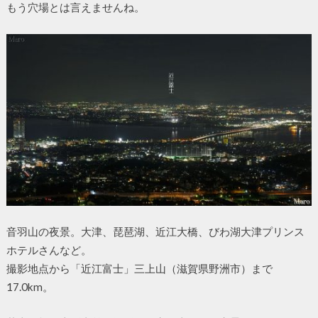
もう穴場とは言えませんね。
音羽山の夜景。大津、琵琶湖、近江大橋、びわ湖大津プリンス
ホテルさんなど。
撮影地点から「近江富士」三上山（滋賀県野洲市）まで
17.0km。