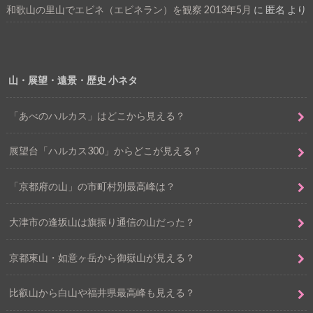
和歌山の里山でエビネ（エビネラン）を観察 2013年5月
に
匿名
より
山・展望・遠景・歴史 小ネタ
「あべのハルカス」はどこから見える？
展望台「ハルカス300」からどこが見える？
「京都府の山」の市町村別最高峰は？
大津市の逢坂山は旗振り通信の山だった？
京都東山・如意ヶ岳から御嶽山が見える？
比叡山から白山や福井県最高峰も見える？