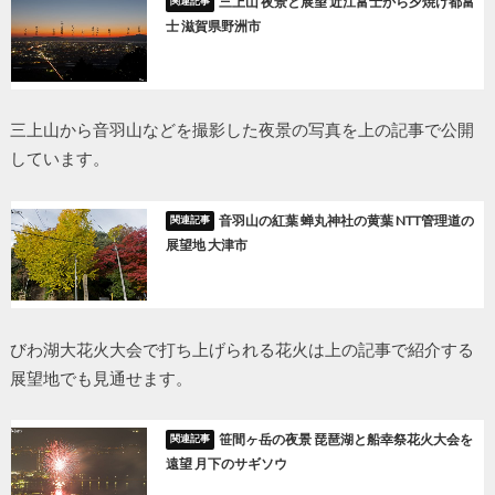
三上山 夜景と展望 近江富士から夕焼け都富
士 滋賀県野洲市
三上山から音羽山などを撮影した夜景の写真を上の記事で公開
しています。
音羽山の紅葉 蝉丸神社の黄葉 NTT管理道の
展望地 大津市
びわ湖大花火大会で打ち上げられる花火は上の記事で紹介する
展望地でも見通せます。
笹間ヶ岳の夜景 琵琶湖と船幸祭花火大会を
遠望 月下のサギソウ