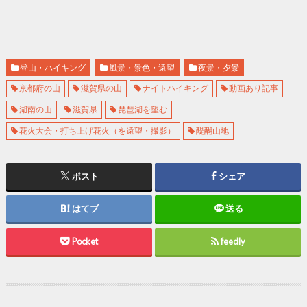
登山・ハイキング
風景・景色・遠望
夜景・夕景
京都府の山
滋賀県の山
ナイトハイキング
動画あり記事
湖南の山
滋賀県
琵琶湖を望む
花火大会・打ち上げ花火（を遠望・撮影）
醍醐山地
ポスト
シェア
はてブ
送る
Pocket
feedly