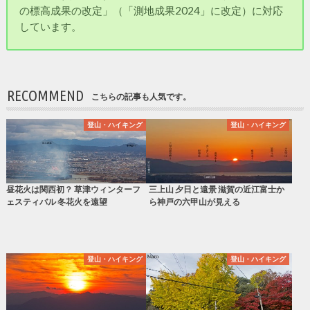
の標高成果の改定」（「測地成果2024」に改定）に対応
しています。
RECOMMEND
こちらの記事も人気です。
登山・ハイキング
登山・ハイキング
昼花火は関西初？ 草津ウィンターフ
三上山 夕日と遠景 滋賀の近江富士か
ェスティバル 冬花火を遠望
ら神戸の六甲山が見える
登山・ハイキング
登山・ハイキング