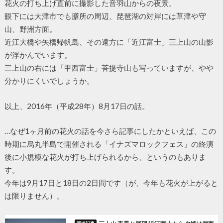
花火の打ち上げ直前に撮影した音羽山からの夜景。
眼下には大津市でも膳所の周辺、琵琶湖の対岸には草津や守
山、野洲方面。
近江大橋や矢橋帰帆島、その遠方に「近江富士」三上山の山影
が浮かんでいます。
三上山の右には「甲西富士」菩提寺山も写っていますが、やや
分かりにくいでしょうか。
以上、2016年（平成28年）8月17日の話。
…なぜ1ヶ月前の花火の話を今さら記事にしたかといえば、この
時期に烏丸半島で開催される「イナズマロックフェス」の終演
後に小規模な花火が打ち上げられるから、というのもありま
す。
今年は9月17日と18日の2日間です（が、今年も花火が上がると
は限りません）。