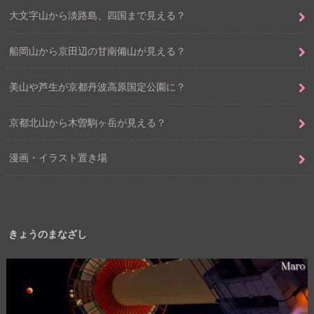
大文字山から淡路島、四国まで見える？
船岡山から京田辺の甘南備山が見える？
美山や芦生が京都丹波高原国定公園に？
京都北山から木曽駒ヶ岳が見える？
漫画・イラスト置き場
きょうのまなざし