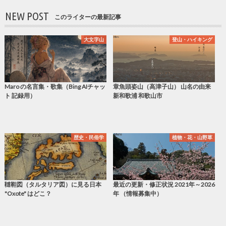
NEW POST
このライターの最新記事
大文字山
登山・ハイキング
Maro の名言集・歌集（Bing AIチャッ
章魚頭姿山（高津子山） 山名の由来
ト 記録用）
新和歌浦 和歌山市
歴史・民俗学
植物・花・山野草
韃靼図（タルタリア図）に見る日本
最近の更新・修正状況 2021年～2026
"Oxote" はどこ？
年 （情報募集中）