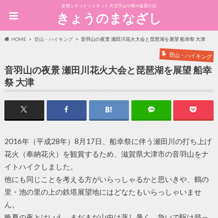
京都シティドットネット 大文字山や桜や遠景の話
きょうのまなざし
HOME
登山・ハイキング
音羽山の夜景 瀬田川花火大会と琵琶湖を展望 船幸祭 大津
登山・ハイキング
音羽山の夜景 瀬田川花火大会と琵琶湖を展望 船幸
祭 大津
2016年（平成28年）8月17日、船幸祭に伴う瀬田川の打ち上げ
花火（奉納花火）を観賞するため、滋賀県大津市の音羽山をナ
イトハイクしました。
他にも同じことを考える方がいらっしゃるかと思いきや、鶴の
里・池の里の上の鉄塔展望地にはどなたもいらっしゃいませ
ん。
晩夏の夜とはいえ、まだまだ山中は蒸し暑く、急いで駆け登っ