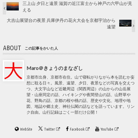
三上山 夕日と遠景 滋賀の近江富士から神戸の六甲山が見
える
大吉山展望台の夜景 兵庫伊丹の花火大会を京都宇治から
遠望
ABOUT
この記事をかいた人
Maro＠きょうのまなざし
京都市出身、京都市在住。山で寝転がりながら本を読むか妄
想に耽る日々。風景、遠望、夕日、夜景などの写真を交えつ
つ、大文字山など近畿周辺（関西周辺）の山からの山岳展
望・山座同定の話、ハイキングや夜間登山の話、山野草や
花、野鳥の話、京都の桜や桃の話、歴史や文化、地理や地
図、地誌や郷土史、神社仏閣の話などを語っています。リン
ク自由。山行記録はごく一部だけ公開！
WebSite
Twitter
Facebook
YouTube