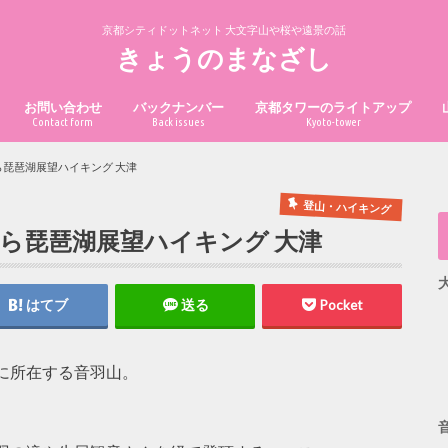
京都シティドットネット 大文字山や桜や遠景の話
きょうのまなざし
お問い合わせ
バックナンバー
京都タワーのライトアップ
Contact form
Back issues
Kyoto-tower
ら琵琶湖展望ハイキング 大津
登山・ハイキング
から琵琶湖展望ハイキング 大津
はてブ
送る
Pocket
に所在する音羽山。