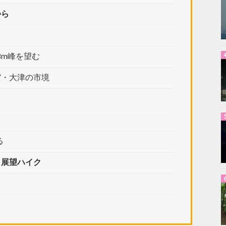
から
8m峰を望む
賀・大津の市境
る
ら展望ハイク