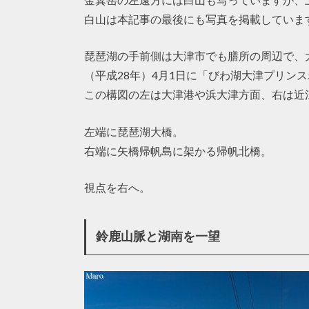
白山は本記事の最後にも写真を掲載していま
琵琶湖の手前側は大津市でも膳所の周辺で、大
（平成28年）4月1日に「びわ湖大津プリン
この構図の左は大津港や浜大津方面、右は近
左端に琵琶湖大橋。
右端に矢橋帰帆島に架かる帰帆北橋。
視点を右へ。
鈴鹿山脈と湖南を一望