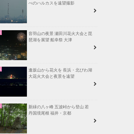
べのハルカスを遠望撮影
音羽山の夜景 瀬田川花火大会と琵
琶湖を展望 船幸祭 大津
逢坂山から花火を 長浜・北びわ湖
大花火大会と夜景を遠望
新緑の八ヶ峰 五波峠から登山 若
丹国境尾根 福井・京都