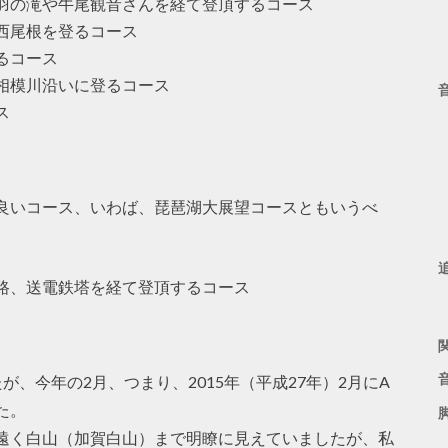
羽の滝や牛尾観音さんを経て登頂するコース
西尾根を登るコース
るコース
相模川沿いに登るコース
ス
良いコース、いわば、琵琶湖大展望コースともいうべ
路、送電鉄塔を経て登頂するコース
、今年の2月、つまり、2015年（平成27年）2月にA
た。
遠く白山（加賀白山）まで明瞭に見えていましたが、私