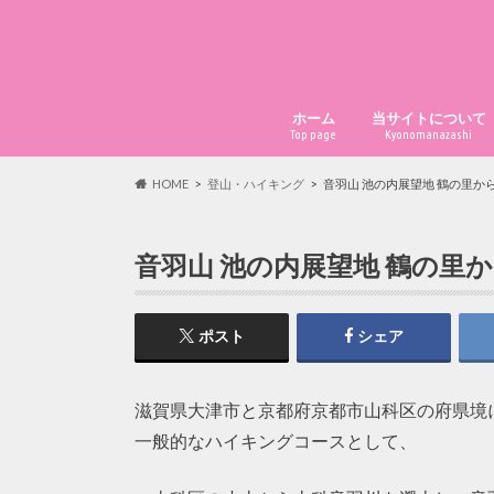
ホーム
当サイトについて
Top page
Kyonomanazashi
HOME
登山・ハイキング
音羽山 池の内展望地 鶴の里か
音羽山 池の内展望地 鶴の里
ポスト
シェア
滋賀県大津市と京都府京都市山科区の府県境
一般的なハイキングコースとして、