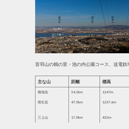
音羽山の鶴の里・池の内公園コース、送電鉄
主な山
距離
標高
御池岳
54.2km
1247m
雨乞岳
47.3km
1237.6m
三上山
17.0km
432m