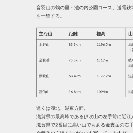
音羽山の鶴の里・池の内公園コース、送電鉄
を一望する。
主な山
距離
標高
山
上谷山
83.3km
1196.5m
滋
（
金糞岳
75.5km
1317m
岐
滋
伊吹山
68.4km
1377.2m
滋
霊仙山
56.8km
1094m
滋
遠くは湖北、湖東方面。
滋賀県の最高峰である伊吹山の左手前に近江
滋賀県で2番目に高い山でもある金糞岳の右
金糞岳の左遠方には白山も写っていますが、