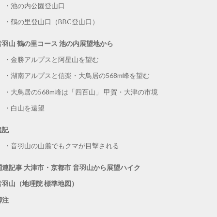
池の内公園登山口
鶴の里登山口（BBC登山口）
音羽山 鶴の里コース 池の内展望地から
金勝アルプスと阿星山を望む
湖南アルプスと信楽・大鳥居の568m峰を望む
大鳥居の568m峰は「四百山」 甲賀・大津の市境
白山を遠望
追記
音羽山の山麓でもクマが目撃される
関連記事 大津市・京都市 音羽山から展望ハイク
音羽山（地理院 標準地図）
脚注