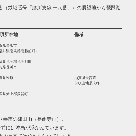
塔（鉄塔番号「膳所支線 一八番」）の展望地から琵琶湖
頂所在地
備考
賀県長浜市
福井県南条郡南越前町）
阜県揖斐郡揖斐川町
賀県長浜市
賀県米原市
滋賀県最高峰
伊吹山地最高峰
賀県犬上郡多賀町
八幡市の津田山（長命寺山）。
手前には沖島が浮かんでいます。
上の写真では分からないでしょう。