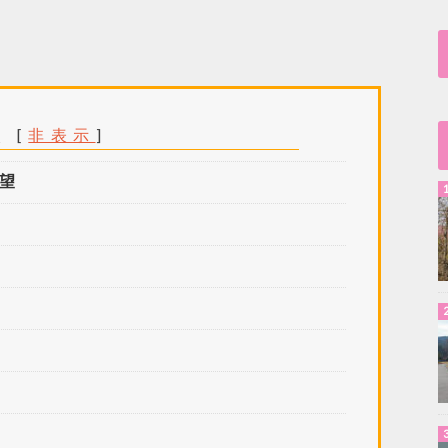
次
[
非表示
]
望