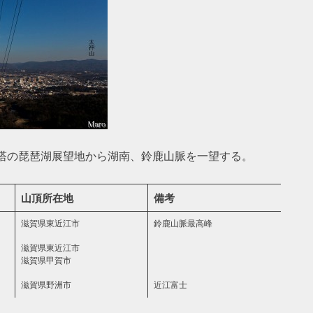
塔の琵琶湖展望地から湖南、鈴鹿山脈を一望する。
山頂所在地
備考
滋賀県東近江市
鈴鹿山脈最高峰
滋賀県東近江市
滋賀県甲賀市
滋賀県野洲市
近江富士