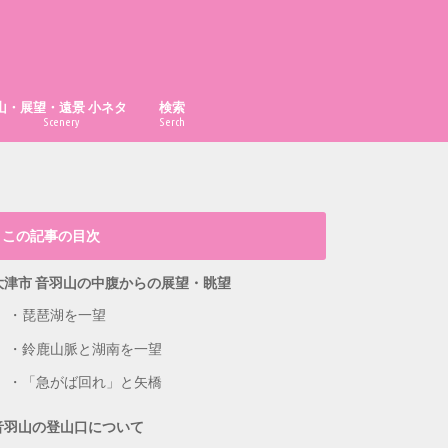
山・展望・遠景 小ネタ
検索
Scenery
Serch
「あべのハルカス」はどこから見え
「ハルカス300」からどこまで見え
「京都府の山」の市町村別最高峰
比叡山から福井県最高峰も見える？
大文字山から淡路島が見える？
漫画・イラスト置き場
る？
る？
は？
この記事の目次
大津市 音羽山の中腹からの展望・眺望
琵琶湖を一望
鈴鹿山脈と湖南を一望
「急がば回れ」と矢橋
音羽山の登山口について