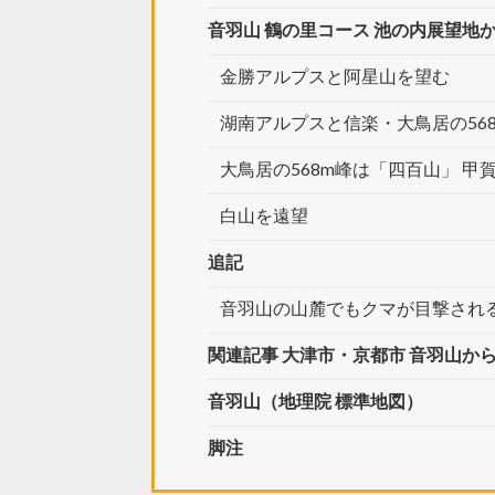
音羽山 鶴の里コース 池の内展望地
金勝アルプスと阿星山を望む
湖南アルプスと信楽・大鳥居の56
大鳥居の568m峰は「四百山」 甲
白山を遠望
追記
音羽山の山麓でもクマが目撃され
関連記事 大津市・京都市 音羽山か
音羽山（地理院 標準地図）
脚注