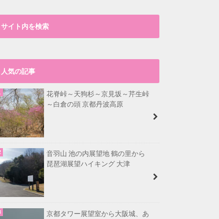
サイト内を検索
人気の記事
花脊峠～天狗杉～京見坂～芹生峠
～白倉の頭 京都丹波高原
音羽山 池の内展望地 鶴の里から
琵琶湖展望ハイキング 大津
京都タワー展望室から大阪城、あ