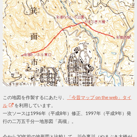
この地図を作製するにあたり、
「今昔マップ on the web」タイ
ル
を利用しています。
一次ソースは1996年（平成8年）修正、1997年（平成9年）発
行の二万五千分一地形図「高槻」。
今から20年前の地形図と比較して、川合裏川（やまぶき大橋が