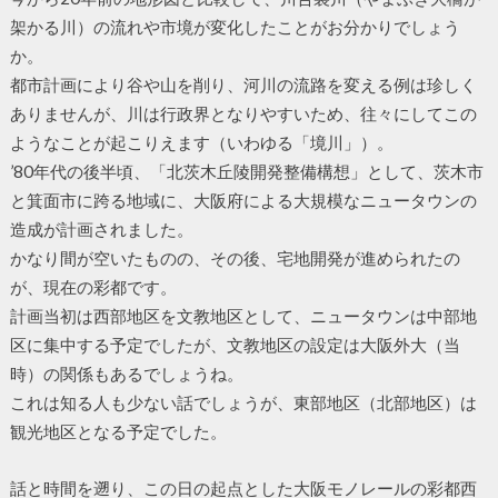
架かる川）の流れや市境が変化したことがお分かりでしょう
か。
都市計画により谷や山を削り、河川の流路を変える例は珍しく
ありませんが、川は行政界となりやすいため、往々にしてこの
ようなことが起こりえます（いわゆる「境川」）。
’80年代の後半頃、「北茨木丘陵開発整備構想」として、茨木市
と箕面市に跨る地域に、大阪府による大規模なニュータウンの
造成が計画されました。
かなり間が空いたものの、その後、宅地開発が進められたの
が、現在の彩都です。
計画当初は西部地区を文教地区として、ニュータウンは中部地
区に集中する予定でしたが、文教地区の設定は大阪外大（当
時）の関係もあるでしょうね。
これは知る人も少ない話でしょうが、東部地区（北部地区）は
観光地区となる予定でした。
話と時間を遡り、この日の起点とした大阪モノレールの彩都西