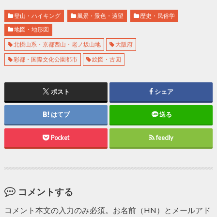
登山・ハイキング
風景・景色・遠望
歴史・民俗学
地図・地形図
北摂山系・京都西山・老ノ坂山地
大阪府
彩都・国際文化公園都市
絵図・古図
ポスト
シェア
はてブ
送る
Pocket
feedly
コメントする
コメント本文の入力のみ必須。お名前（HN）とメールアド