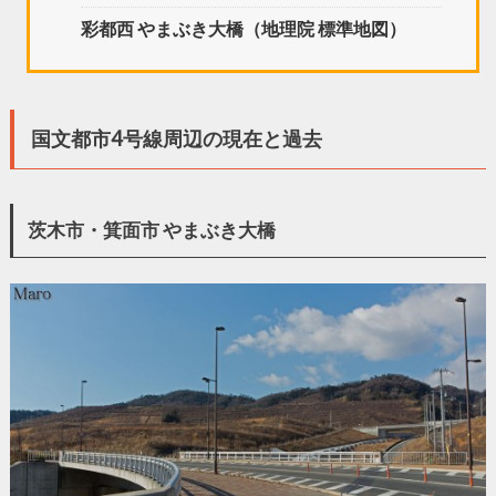
彩都西 やまぶき大橋（地理院 標準地図）
国文都市4号線周辺の現在と過去
茨木市・箕面市 やまぶき大橋