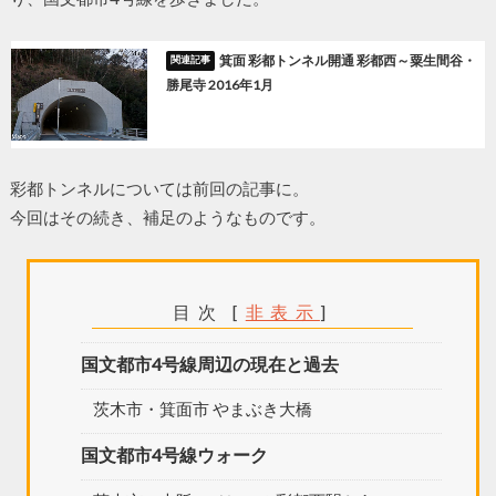
箕面 彩都トンネル開通 彩都西～粟生間谷・
勝尾寺 2016年1月
彩都トンネルについては前回の記事に。
今回はその続き、補足のようなものです。
目次
[
非表示
]
国文都市4号線周辺の現在と過去
茨木市・箕面市 やまぶき大橋
国文都市4号線ウォーク