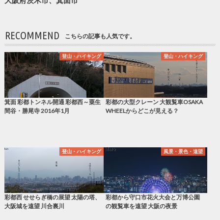
大阪府茨木市、箕面市
RECOMMEND
こちらの記事も人気です。
登山・ハイキング
登山・ハイキング
箕面 彩都トンネル開通 彩都西～粟生
彩都の大型クレーン 大観覧車OSAKA
間谷・勝尾寺 2016年1月
WHEELからどこが見える？
登山・ハイキング
風景・景色・遠望
彩都西 せせらぎ橋の展望 太陽の塔、
彩都から守口市花火大会と万博公園
大阪城を遠望 川合裏川
の観覧車を遠望 大阪の夜景