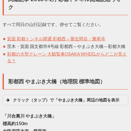
ク
すべて同日の山行記録です。併せてご覧ください。
箕面 彩都トンネル開通 彩都西～粟生間谷・勝尾寺
茨木・箕面 国文都市4号線 彩都西～やまぶき大橋～彩都大橋
彩都の大型クレーン 大観覧車OSAKA WHEELからどこが見え
る？
彩都西 やまぶき大橋（地理院 標準地図）
クリック（タップ）で「やまぶき大橋」周辺の地図を表示
「川合裏川 やまぶき大橋」
標高約150m