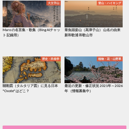
大文字山
登山・ハイキング
Maro の名言集・歌集（Bing AIチャッ
章魚頭姿山（高津子山） 山名の由来
ト 記録用）
新和歌浦 和歌山市
歴史・民俗学
植物・花・山野草
韃靼図（タルタリア図）に見る日本
最近の更新・修正状況 2021年～2026
"Oxote" はどこ？
年 （情報募集中）