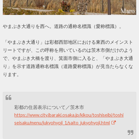
やまぶき大通りを西へ。道路の通称名標識（愛称標識）。
「やまぶき大通り」は彩都西部地区における東西のメインスト
リートですが、この呼称を用いているのは茨木市側だけのよう
で、やまぶき大橋を渡り、箕面市側に入ると、「やまぶき大通
り」を示す道路通称名標識（道路愛称標識）が見当たらなくな
ります。
彩都の住居表示について／茨木市
https://www.city.ibaraki.osaka.jp/kikou/toshiseibi/toshi
seisaku/menu/jukyohyoji_1/saito_jukyohyoji.html