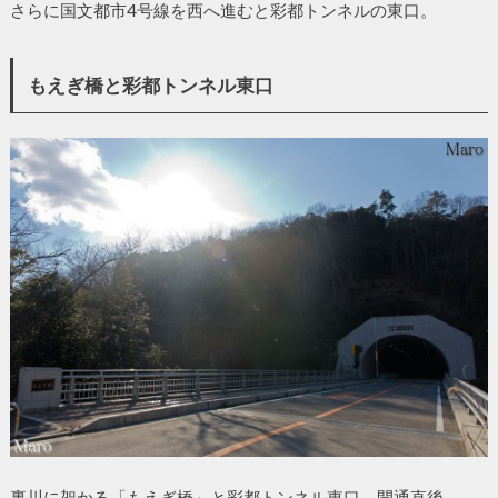
さらに国文都市4号線を西へ進むと彩都トンネルの東口。
もえぎ橋と彩都トンネル東口
裏川に架かる「もえぎ橋」と彩都トンネル東口。開通直後。