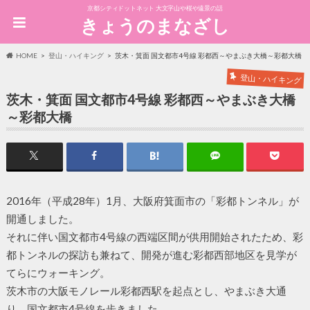
京都シティドットネット 大文字山や桜や遠景の話
きょうのまなざし
HOME
登山・ハイキング
茨木・箕面 国文都市4号線 彩都西～やまぶき大橋～彩都大橋
登山・ハイキング
茨木・箕面 国文都市4号線 彩都西～やまぶき大橋
～彩都大橋
2016年（平成28年）1月、大阪府箕面市の「彩都トンネル」が
開通しました。
それに伴い国文都市4号線の西端区間が供用開始されたため、彩
都トンネルの探訪も兼ねて、開発が進む彩都西部地区を見学が
てらにウォーキング。
茨木市の大阪モノレール彩都西駅を起点とし、やまぶき大通
り、国文都市4号線を歩きました。