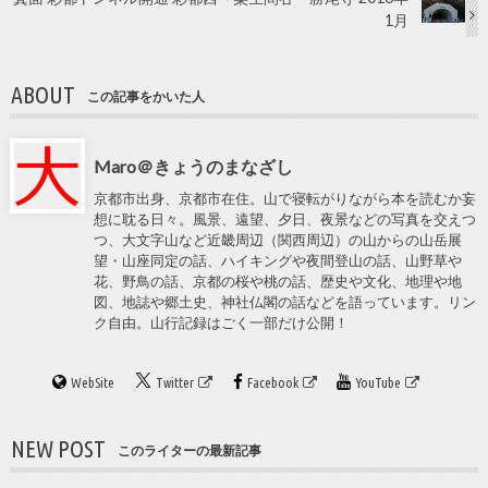
1月
ABOUT
この記事をかいた人
Maro＠きょうのまなざし
京都市出身、京都市在住。山で寝転がりながら本を読むか妄
想に耽る日々。風景、遠望、夕日、夜景などの写真を交えつ
つ、大文字山など近畿周辺（関西周辺）の山からの山岳展
望・山座同定の話、ハイキングや夜間登山の話、山野草や
花、野鳥の話、京都の桜や桃の話、歴史や文化、地理や地
図、地誌や郷土史、神社仏閣の話などを語っています。リン
ク自由。山行記録はごく一部だけ公開！
WebSite
Twitter
Facebook
YouTube
NEW POST
このライターの最新記事