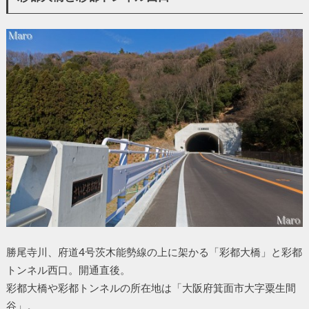
勝尾寺川、府道4号茨木能勢線の上に架かる「彩都大橋」と彩都
トンネル西口。開通直後。
彩都大橋や彩都トンネルの所在地は「大阪府箕面市大字粟生間
谷」。