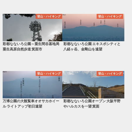
登山・ハイキング
登山・ハイキング
彩都なないろ公園～粟生間谷基地局
彩都なないろ公園 エキスポシティと
粟生高原自然歩道 箕面市
八経ヶ岳、金剛山を遠望
登山・ハイキング
登山・ハイキング
万博公園の大観覧車オオサカホイー
彩都なないろ公園オープン 大阪平野
ル ライトアップ初日遠望
やハルカスを一望 箕面