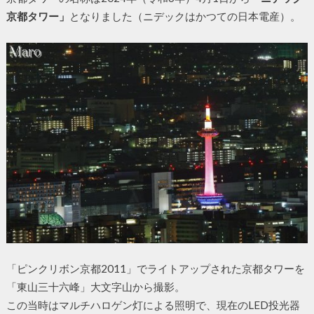
京都タワー」
となりました（ニデックはかつての日本電産）。
「ピンクリボン京都2011」でライトアップされた京都タワーを
「東山三十六峰」大文字山から撮影。
この当時はマルチハロゲン灯による照明で、現在のLED投光器