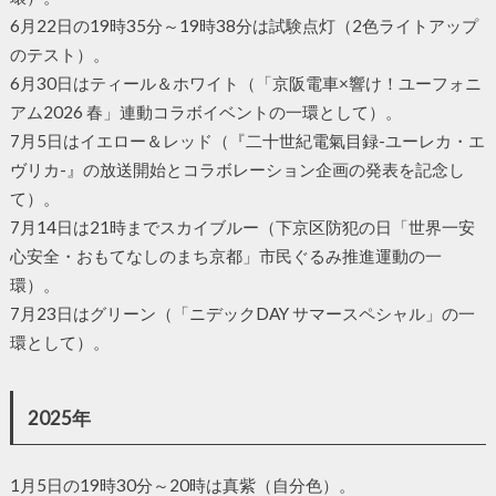
6月22日の19時35分～19時38分は試験点灯（2色ライトアップ
のテスト）。
6月30日はティール＆ホワイト（「京阪電車×響け！ユーフォニ
アム2026 春」連動コラボイベントの一環として）。
7月5日はイエロー＆レッド（『二十世紀電氣目録-ユーレカ・エ
ヴリカ-』の放送開始とコラボレーション企画の発表を記念し
て）。
7月14日は21時までスカイブルー（下京区防犯の日「世界一安
心安全・おもてなしのまち京都」市民ぐるみ推進運動の一
環）。
7月23日はグリーン（「ニデックDAY サマースペシャル」の一
環として）。
2025年
1月5日の19時30分～20時は真紫（自分色）。