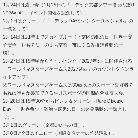
1月24日は濃い青（1月25日の「ニデック京都タワー階段のぼり
2026×JAF」イベント開催を記念して）。
2月1日はグリーン（「ニデックDAYウィンタースペシャル」の
一環として）。
2月14日は21時までスカイブルー（下京区防犯の日「世界一安
心安全・おもてなしのまち京都」市民ぐるみ推進運動の一
環）。
2月27日は18時頃からうすいピンク（2027年5月に開催される
「ワールドマスターズゲームズ2027関西」のカウントダウンラ
イトアップ）。
※ワールドマスターズゲームズは30歳以上のスポーツ愛好者で
あれば誰もが参加できる生涯スポーツの国際総合競技大会。
2月28日は18時30分からピンク＆グリーン（Rare Disease
Day・「世界希少・難治性疾患の日」の啓発活動の一環とし
て）。
3月1日はグリーン（京都いのちの日）。
3月8日と9日はイエロー（国際女性デーの啓発活動）。