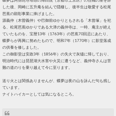
蝶夢は阿弥陀寺塔頭の帰白院（京都市上京区）の住職の座を辞
した後、岡崎に五升庵を結んで隠棲し、後半生は敬愛する松尾
芭蕉の顕彰事業に捧げました。
源義仲（木曽義仲）や巴御前ゆかりともされる「木曾塚」を祀
る、松尾芭蕉ゆかりである大津の義仲寺は、一時、庵主が絶え
ていたものを、宝暦13年（1763年）の芭蕉70回忌にあたり、
蝶夢らが再興に努めたもので、明和7年（1770年）に影堂落成
の供養を修しました。
この御影堂は安政3年（1856年）の失火で灰燼に帰しており、
明治時代には琵琶湖大水害や火災に遭うなど、義仲寺さんは苦
難の道のりを乗り越えて今に至ります。
送り火とは関係ありませんが、蝶夢は夜の山を詠んだ句も残し
ています。
ナイトハイカーとしては気になるところ。