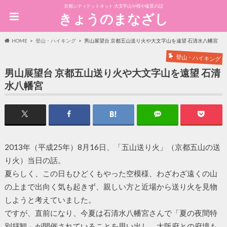
京都シティドットネット 大文字山や桜や遠景の話
きょうのまなざし
HOME
登山・ハイキング
男山展望台 京都五山送り火や大文字山を遠望 石清水八幡宮
登山・ハイキング
男山展望台 京都五山送り火や大文字山を遠望 石清
水八幡宮
2013年（平成25年）8月16日、「五山送り火」（京都五山の送
り火）当日の話。
夏らしく、この日もひどくもやった空模様、わざわざ遠くの山
の上まで出向く気も起きず、親しい方と近場から送り火を見物
しようと考えていました。
ですが、直前になり、今夏は石清水八幡宮さんで「夏の夜間特
別拝観」が開催されていることを思い出し、大阪府との府境も