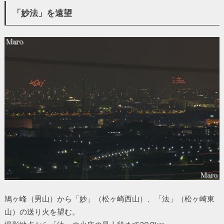
「妙法」を遠望
鳩ヶ峰（男山）から「妙」（松ヶ崎西山）、「法」（松ヶ崎東
山）の送り火を望む。