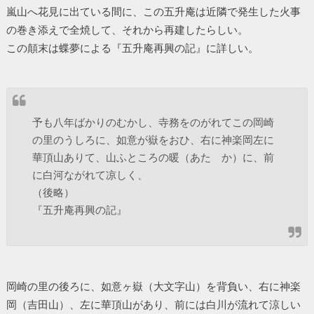
嵐山へ花見に出ている間に、この五升庵は近隣で発生した火事
の巻き添えで全焼して、それから再建したらしい。
この顛末は蝶夢による『五升庵再興の記』に詳しい。
予も八年ばかりのむかし、寺務をのがれてこの岡崎
の里のうしろに、如意が嶽をおひ、右に神楽岡左に
華頂山ありて、山ふところの暖（あたゝか）に、前
に白河ながれて凉しく、
（後略）
『五升庵再興の記』
岡崎の里の後ろに、如意ヶ嶽（大文字山）を背負い、右に神楽
岡（吉田山）、左に華頂山があり、前には白川が流れて涼しい