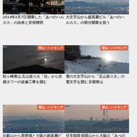
2014年3月7日 開業した「あべのハル
大文字山から超高層ビル「あべのハ
カス」の由来と安倍晴明
ルカス」の部分開業を祝う
登山・ハイキング
登山・ハイキング
松ヶ崎東山 五山送り火「法」から京
雪の大文字山から「五山送り火」の
都タワーの改修工事を望む
雪文字を望む 京都東山
登山・ハイキング
登山・ハイキング
比叡山から琵琶湖と大阪の超高層ビ
伏見稲荷 稲荷山から大阪の「あべの