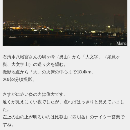
石清水八幡宮さんの鳩ヶ峰（男山）から「大文字」（如意ヶ
嶽、大文字山）の送り火を望む。
撮影地点から「大」の火床の中心まで18.4km。
20時3分頃撮影。
さすがに赤い炎の力は偉大です。
遠くが見えにくい夜でしたが、点ればはっきりと見えていまし
た。
左上の山の上が明るいのは比叡山（四明岳）のナイター営業で
すね。