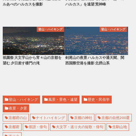
ルあべのハルカスを撮影
ハルカス」を遠望 荒神峰
登山・ハイキング
登山・ハイキング
祇園祭 大文字山から宵々山の京都を
剣尾山の夜景 ハルカスや通天閣、関
望む 夕日差す楼門の滝
西国際空港を撮影 北摂山系
登山・ハイキング
風景・景色・遠望
歴史・民俗学
夜景・夕景
京都府の山
ナイトハイキング
京都の神社
京都の自然200選
京都府
俳諧・俳句
大文字・送り火の短歌・俳句
生駒山地