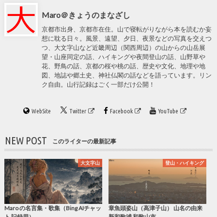
Maro＠きょうのまなざし
京都市出身、京都市在住。山で寝転がりながら本を読むか妄
想に耽る日々。風景、遠望、夕日、夜景などの写真を交えつ
つ、大文字山など近畿周辺（関西周辺）の山からの山岳展
望・山座同定の話、ハイキングや夜間登山の話、山野草や
花、野鳥の話、京都の桜や桃の話、歴史や文化、地理や地
図、地誌や郷土史、神社仏閣の話などを語っています。リン
ク自由。山行記録はごく一部だけ公開！
WebSite
Twitter
Facebook
YouTube
NEW POST
このライターの最新記事
大文字山
登山・ハイキング
Maro の名言集・歌集（Bing AIチャッ
章魚頭姿山（高津子山） 山名の由来
ト 記録用）
新和歌浦 和歌山市