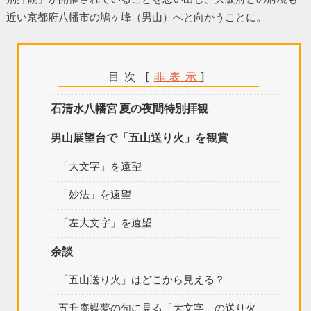
近い京都府八幡市の鳩ヶ峰（男山）へと向かうことに。
目次
[
非表示
]
石清水八幡宮 夏の夜間特別拝観
男山展望台で「五山送り火」を観賞
「大文字」を遠望
「妙法」を遠望
「左大文字」を遠望
余談
「五山送り火」はどこから見える？
五升庵蝶夢の句に見る「大文字」の送り火