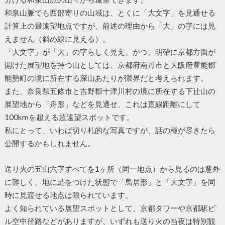
和泉山脈でも西部寄りの山域は、とくに「大文字」を見通せる
計算上の最遠望地点ですが、前述の理由から「大」の字には見
えません（斜め線に見える）。
「大文字」が「大」の字らしく見え、かつ、明確に京都方面が
開けた展望地を持つ山としては、京都府南丹市と大阪府豊能郡
能勢町の境に所在する深山あたりが限界だと考えられます。
また、奈良県五條市と吉野郡十津川村の境に所在する下辻山の
展望地から「舟形」などを見通せ、これは直線距離にして
100kmを超える超遠望スポットです。
私にとって、いわば切り札的な写真ですが、話の種が尽きたら
公開するかもしれません。
送り火の五山六字すべてを1ヶ所（同一地点）から見るのは意外
に難しく、地に足をつけた状態で「鳥居形」と「大文字」を同
時に見渡せる地点は限られています。
よく知られている展望スポットとして、京都タワーや京都駅ビ
ル空中径路などがありますが、いずれも送り火の当夜は特別観