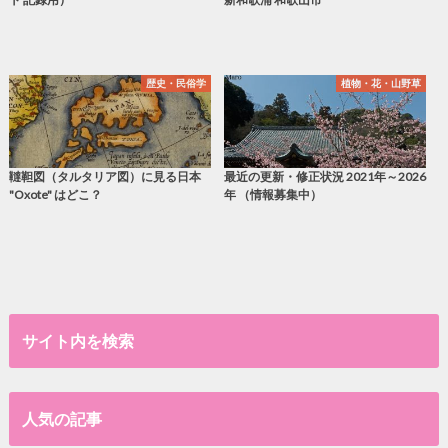
歴史・民俗学
植物・花・山野草
韃靼図（タルタリア図）に見る日本
最近の更新・修正状況 2021年～2026
"Oxote" はどこ？
年 （情報募集中）
サイト内を検索
人気の記事