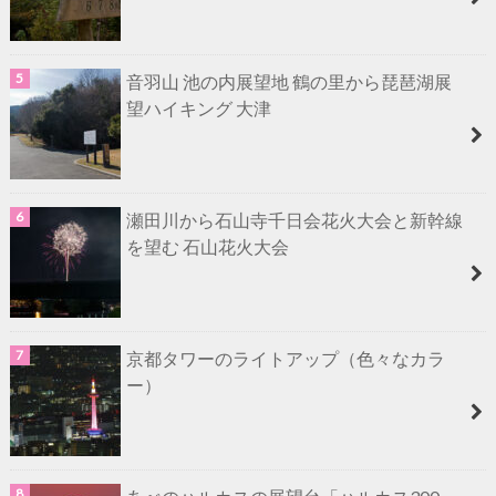
音羽山 池の内展望地 鶴の里から琵琶湖展
望ハイキング 大津
瀬田川から石山寺千日会花火大会と新幹線
を望む 石山花火大会
京都タワーのライトアップ（色々なカラ
ー）