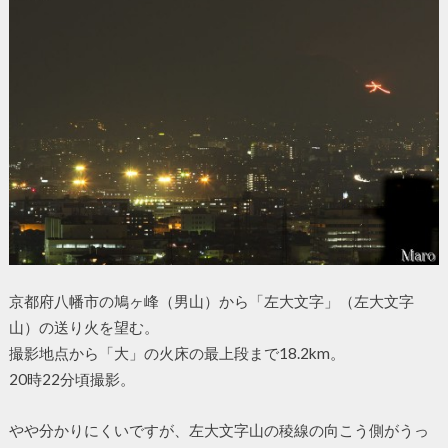
京都府八幡市の鳩ヶ峰（男山）から「左大文字」（左大文字
山）の送り火を望む。
撮影地点から「大」の火床の最上段まで18.2km。
20時22分頃撮影。
やや分かりにくいですが、左大文字山の稜線の向こう側がうっ