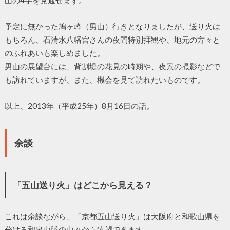
山の4字を見通せます。
予定に無かった鳩ヶ峰（男山）行きとなりましたが、送り火は
もちろん、石清水八幡宮さんの夜間特別拝観や、地元の方々と
のふれあいも楽しめました。
男山の展望台には、背割堤の花見の時期や、夜景の撮影などで
も訪れていますが、また、機会を見て訪れたいものです。
以上、2013年（平成25年）8月16日の話。
余談
「五山送り火」はどこから見える？
これは余談ながら、「京都五山送り火」は大阪府と和歌山県を
分ける和泉山脈の山々から遠望できます。