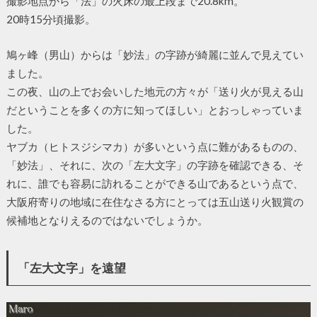
撮影地点から「法」の火床の最上段まで20.8km。
20時15分頃撮影。
鳩ヶ峰（男山）からは「妙法」の字跡が綺麗に並んで見えてい
ました。
この夜、山の上でお会いした地元の方々が「送り火が見える山
だということを多くの方に知ってほしい」とおっしゃっていま
した。
ヤブカ（ヒトスジシマカ）が多いという点に難があるものの、
「妙法」、それに、次の「左大文字」の字跡を確認できる、そ
れに、誰でも容易に訪れることができる山であるという点で、
大阪府寄りの地域に在住なさる方にとっては五山送り火観賞の
候補地となりえるのではないでしょうか。
「左大文字」を遠望