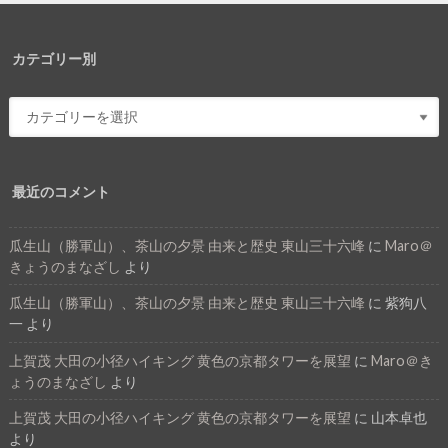
カテゴリー別
最近のコメント
瓜生山（勝軍山）、茶山の夕景 由来と歴史 東山三十六峰
に
Maro＠
きょうのまなざし
より
瓜生山（勝軍山）、茶山の夕景 由来と歴史 東山三十六峰
に
紫狗八
一
より
上賀茂 大田の小径ハイキング 黄色の京都タワーを展望
に
Maro＠き
ょうのまなざし
より
上賀茂 大田の小径ハイキング 黄色の京都タワーを展望
に
山本卓也
より