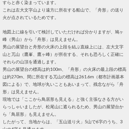
すらと赤く染まっています。
これは左大文字山より遠方に所在する船山で、「舟形」の送り
火が点されているためです。
地図上に線を引いて検討していただければ分かりますが、鳩ヶ
峰（男山）から「舟形」は見えません。
男山の展望台と舟形の火床の上段を結ぶ直線上には、左大文字
山と兀山（鷹峯、鷹ヶ峰）が所在する、それも恐ろしく正確に
それらの山頂を通過します。
男山の展望台の標高は約100m、「舟形」の火床の最上段の標高
は約270m、間に所在する兀山の標高は261.6m（都市計画基本
図による）で、地球が丸いこともあいまって、残念ながら「舟
形」は見えません。
現地では「ここから鳥居形も見える」と強く主張なさる方がい
らっしゃいましたが、松尾山に遮られるため、男山の展望台か
ら「鳥居形」も見えません。
したがって、当地からは、「五山送り火」5山で6字のうち、3