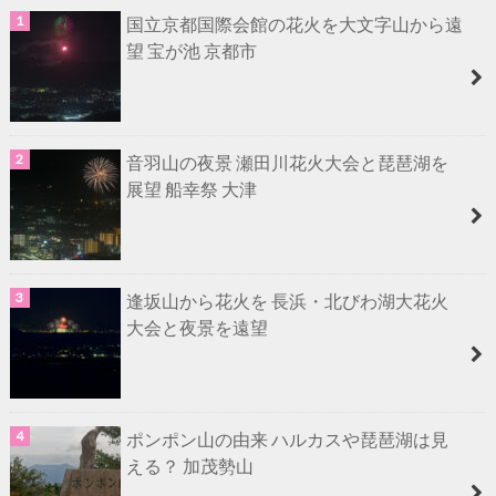
国立京都国際会館の花火を大文字山から遠
望 宝が池 京都市
音羽山の夜景 瀬田川花火大会と琵琶湖を
展望 船幸祭 大津
逢坂山から花火を 長浜・北びわ湖大花火
大会と夜景を遠望
ポンポン山の由来 ハルカスや琵琶湖は見
える？ 加茂勢山