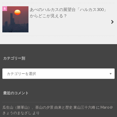
あべのハルカスの展望台「ハルカス300」
からどこが見える？
カテゴリー別
最近のコメント
瓜生山（勝軍山）、茶山の夕景 由来と歴史 東山三十六峰
に
Maro＠
きょうのまなざし
より