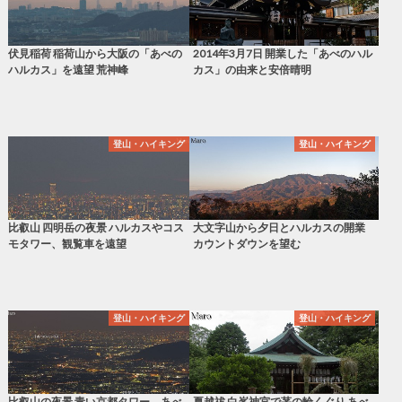
伏見稲荷 稲荷山から大阪の「あべの
2014年3月7日 開業した「あべのハル
ハルカス」を遠望 荒神峰
カス」の由来と安倍晴明
登山・ハイキング
登山・ハイキング
比叡山 四明岳の夜景 ハルカスやコス
大文字山から夕日とハルカスの開業
モタワー、観覧車を遠望
カウントダウンを望む
登山・ハイキング
登山・ハイキング
比叡山の夜景 青い京都タワー、あべ
夏越祓 白峯神宮で茅の輪くぐり あべ