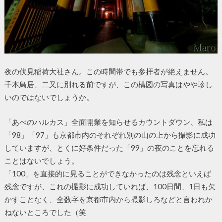
夜の伏見稲荷大社さん。この時間帯でも参拝者が絶えません。
千本鳥居、二又に別れる前ですが、この構図の写真はやや珍し
いのではないでしょうか。
「あべのハルカス」全面開業を知らせるカウントダウン、私は
「98」「97」も京都市内のそれぞれ別の山の上から撮影に成功
していますが、とくに好条件だった「99」の夜のことを忘れる
ことはないでしょう。
「100」を直接的に見ることができなかったのは残念といえば
残念ですが、これの撮影に成功していれば、100日間、1日も欠
かすことなく、全数字を京都市内から撮影しろなどと言われか
ねないところでした（笑