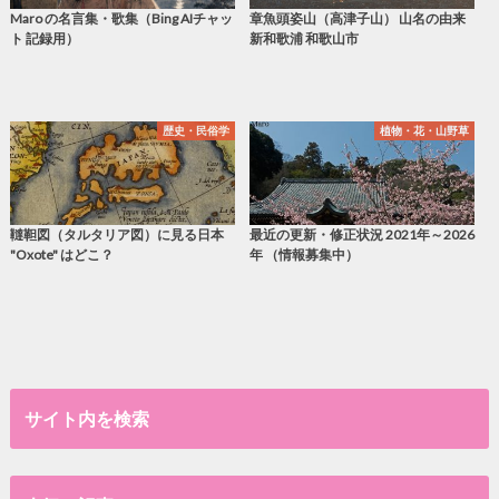
Maro の名言集・歌集（Bing AIチャッ
章魚頭姿山（高津子山） 山名の由来
ト 記録用）
新和歌浦 和歌山市
歴史・民俗学
植物・花・山野草
韃靼図（タルタリア図）に見る日本
最近の更新・修正状況 2021年～2026
"Oxote" はどこ？
年 （情報募集中）
サイト内を検索