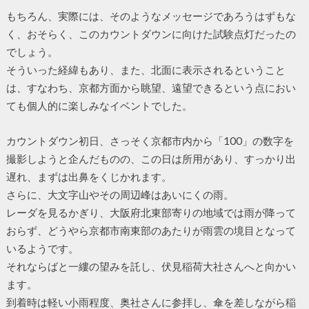
もちろん、実際には、そのようなメッセージであろうはずもな
く、おそらく、このカウントダウンに向けた試験点灯だったの
でしょう。
そういった経緯もあり、また、北面に表示されるということ
は、すなわち、京都方面から眺望、遠望できるという点におい
ても個人的に楽しみなイベントでした。
カウントダウン初日、さっそく京都市内から「100」の数字を
撮影しようと企んだものの、この日は所用があり、すっかり出
遅れ、まずは出鼻をくじかれます。
さらに、大文字山やその周辺峰はあいにくの雨。
レーダを見るかぎり、大阪府北東部寄りの地域では雨が降って
おらず、どうやら京都市南東部のあたりが雨雲の境目となって
いるようです。
それならばと一縷の望みを託し、伏見稲荷大社さんへと向かい
ます。
到着時は軽い小雨程度、奥社さんに参拝し、傘を差しながら稲