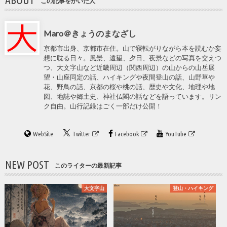
ABOUT
この記事をかいた人
Maro＠きょうのまなざし
京都市出身、京都市在住。山で寝転がりながら本を読むか妄
想に耽る日々。風景、遠望、夕日、夜景などの写真を交えつ
つ、大文字山など近畿周辺（関西周辺）の山からの山岳展
望・山座同定の話、ハイキングや夜間登山の話、山野草や
花、野鳥の話、京都の桜や桃の話、歴史や文化、地理や地
図、地誌や郷土史、神社仏閣の話などを語っています。リン
ク自由。山行記録はごく一部だけ公開！
WebSite
Twitter
Facebook
YouTube
NEW POST
このライターの最新記事
大文字山
登山・ハイキング