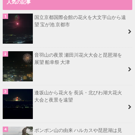
人気の記事
国立京都国際会館の花火を大文字山から遠
望 宝が池 京都市
音羽山の夜景 瀬田川花火大会と琵琶湖を
展望 船幸祭 大津
逢坂山から花火を 長浜・北びわ湖大花火
大会と夜景を遠望
ポンポン山の由来 ハルカスや琵琶湖は見