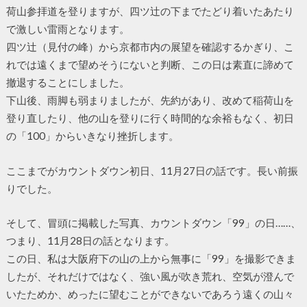
荷山参拝道を登りますが、四ツ辻の下までたどり着いたあたり
で激しい雷雨となります。
四ツ辻（見付の峰）から京都市内の展望を確認するかぎり、こ
れでは遠くまで望めそうにないと判断、この日は素直に諦めて
撤退することにしました。
下山後、雨脚も弱まりましたが、先約があり、改めて稲荷山を
登り直したり、他の山を登りに行く時間的な余裕もなく、初日
の「100」からいきなり挫折します。
ここまでがカウントダウン初日、11月27日の話です。長い前振
りでした。
そして、冒頭に掲載した写真、カウントダウン「99」の日……、
つまり、11月28日の話となります。
この日、私は大阪府下の山の上から無事に「99」を撮影できま
したが、それだけではなく、強い風が吹き荒れ、空気が澄んで
いたためか、めったに望むことができないであろう遠くの山々