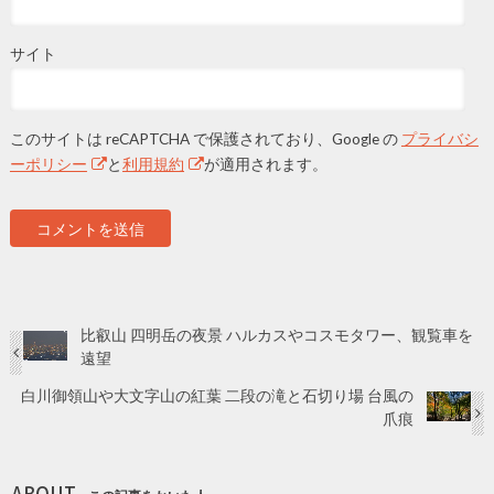
サイト
このサイトは reCAPTCHA で保護されており、Google の
プライバシ
ーポリシー
と
利用規約
が適用されます。
比叡山 四明岳の夜景 ハルカスやコスモタワー、観覧車を
遠望
白川御領山や大文字山の紅葉 二段の滝と石切り場 台風の
爪痕