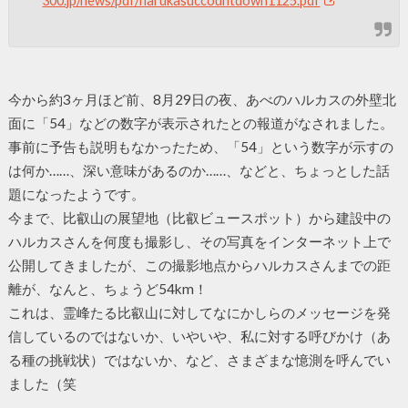
300.jp/news/pdf/harukasuccountdown1125.pdf
今から約3ヶ月ほど前、8月29日の夜、あべのハルカスの外壁北
面に「54」などの数字が表示されたとの報道がなされました。
事前に予告も説明もなかったため、「54」という数字が示すの
は何か……、深い意味があるのか……、などと、ちょっとした話
題になったようです。
今まで、比叡山の展望地（比叡ビュースポット）から建設中の
ハルカスさんを何度も撮影し、その写真をインターネット上で
公開してきましたが、この撮影地点からハルカスさんまでの距
離が、なんと、ちょうど54km！
これは、霊峰たる比叡山に対してなにかしらのメッセージを発
信しているのではないか、いやいや、私に対する呼びかけ（あ
る種の挑戦状）ではないか、など、さまざまな憶測を呼んでい
ました（笑