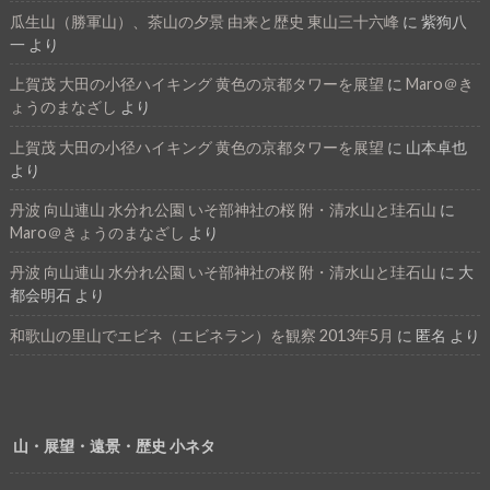
瓜生山（勝軍山）、茶山の夕景 由来と歴史 東山三十六峰
に
紫狗八
一
より
上賀茂 大田の小径ハイキング 黄色の京都タワーを展望
に
Maro＠き
ょうのまなざし
より
上賀茂 大田の小径ハイキング 黄色の京都タワーを展望
に
山本卓也
より
丹波 向山連山 水分れ公園 いそ部神社の桜 附・清水山と珪石山
に
Maro＠きょうのまなざし
より
丹波 向山連山 水分れ公園 いそ部神社の桜 附・清水山と珪石山
に
大
都会明石
より
和歌山の里山でエビネ（エビネラン）を観察 2013年5月
に
匿名
より
山・展望・遠景・歴史 小ネタ