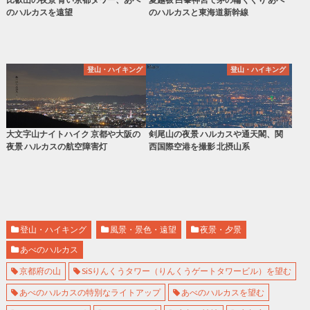
のハルカスを遠望
のハルカスと東海道新幹線
登山・ハイキング
登山・ハイキング
大文字山ナイトハイク 京都や大阪の
剣尾山の夜景 ハルカスや通天閣、関
夜景 ハルカスの航空障害灯
西国際空港を撮影 北摂山系
登山・ハイキング
風景・景色・遠望
夜景・夕景
あべのハルカス
京都府の山
SiSりんくうタワー（りんくうゲートタワービル）を望む
あべのハルカスの特別なライトアップ
あべのハルカスを望む