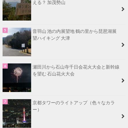
える？ 加茂勢山
音羽山 池の内展望地 鶴の里から琵琶湖展
望ハイキング 大津
瀬田川から石山寺千日会花火大会と新幹線
を望む 石山花火大会
京都タワーのライトアップ（色々なカラ
ー）