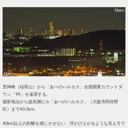
荒神峰（稲荷山）から「あべのハルカス」全面開業カウントダ
ウン「99」を遠望する。
撮影地点から超高層ビル「あべのハルカス」（大阪市阿倍野
区）まで43.5km。
40km以上の距離を感じさせない、浮かび上がるような見え方で