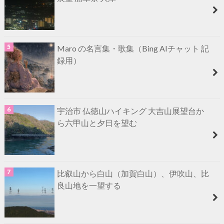
Maro の名言集・歌集（Bing AIチャット 記
録用）
宇治市 仏徳山ハイキング 大吉山展望台か
ら六甲山と夕日を望む
比叡山から白山（加賀白山）、伊吹山、比
良山地を一望する