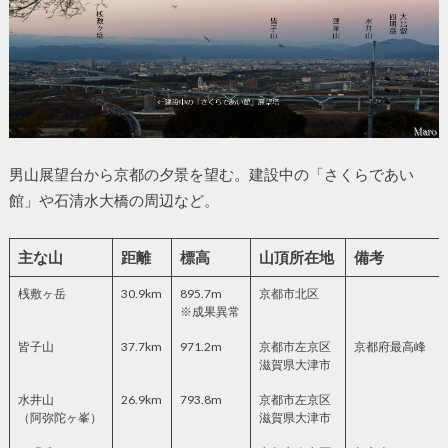
男山展望台から京都の夕景を望む。建設中の「さくらであい
館」や石清水大橋の周辺など。
主な山
距離
標高
山頂所在地
備考
桟敷ヶ岳
30.9km
895.7m
京都市北区
※成果異常
皆子山
37.7km
971.2m
京都市左京区
京都府最高峰
滋賀県大津市
水井山
26.9km
793.8m
京都市左京区
（阿弥陀ヶ峯）
滋賀県大津市