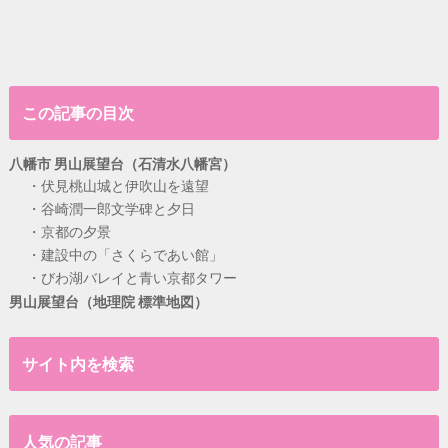
この記事の目次
八幡市 男山展望台（石清水八幡宮）
伏見桃山城と伊吹山を遠望
谷崎潤一郎文学碑と夕日
京都の夕景
建設中の「さくらであい館」
びわ湖バレイと青い京都タワー
男山展望台（地理院 標準地図）
サイト内を検索
人気の記事