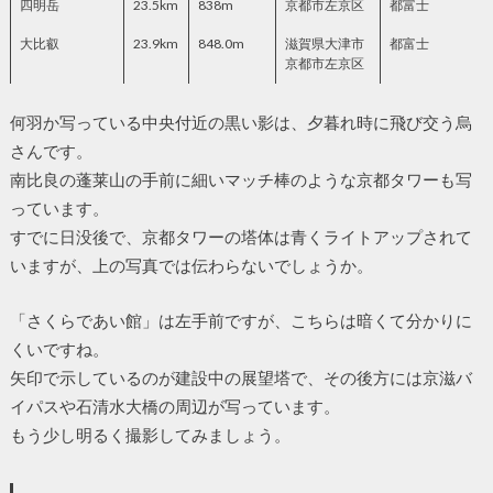
四明岳
23.5km
838m
京都市左京区
都富士
大比叡
23.9km
848.0m
滋賀県大津市
都富士
京都市左京区
何羽か写っている中央付近の黒い影は、夕暮れ時に飛び交う烏
さんです。
南比良の蓬莱山の手前に細いマッチ棒のような京都タワーも写
っています。
すでに日没後で、京都タワーの塔体は青くライトアップされて
いますが、上の写真では伝わらないでしょうか。
「さくらであい館」は左手前ですが、こちらは暗くて分かりに
くいですね。
矢印で示しているのが建設中の展望塔で、その後方には京滋バ
イパスや石清水大橋の周辺が写っています。
もう少し明るく撮影してみましょう。