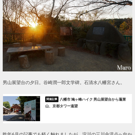
男山展望台の夕日。谷崎潤一郎文学碑。石清水八幡宮さん。
八幡市 鳩ヶ峰ハイク 男山展望台から蓬莱
山、京都タワー遠望
昨年6月の記事でも軽く触れましたが、淀川の三川合流点へ向か