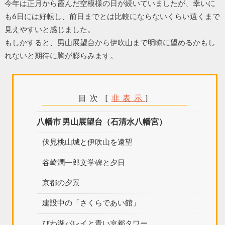
今年は正月から霞んだ空模様の日が続いていましたが、幸いに
も6日には好転し、前日までとは比較にならないくらい遠くまで
見えやすいと感じました。
もしかすると、男山展望台から伊吹山まで明瞭に望めるかもし
れないと期待に胸が膨らみます。
目次
[
非表示
]
八幡市 男山展望台（石清水八幡宮）
伏見桃山城と伊吹山を遠望
谷崎潤一郎文学碑と夕日
京都の夕景
建設中の「さくらであい館」
びわ湖バレイと青い京都タワー