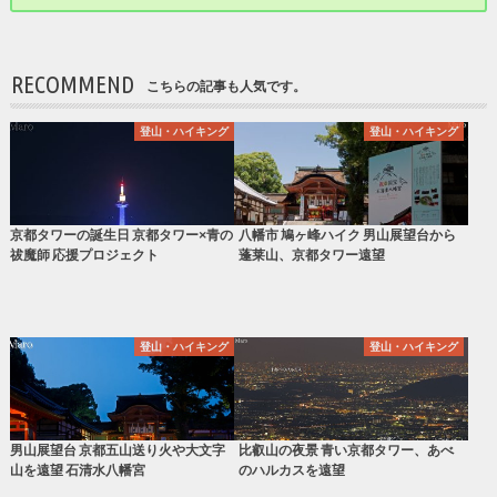
RECOMMEND
こちらの記事も人気です。
登山・ハイキング
登山・ハイキング
京都タワーの誕生日 京都タワー×青の
八幡市 鳩ヶ峰ハイク 男山展望台から
祓魔師 応援プロジェクト
蓬莱山、京都タワー遠望
登山・ハイキング
登山・ハイキング
男山展望台 京都五山送り火や大文字
比叡山の夜景 青い京都タワー、あべ
山を遠望 石清水八幡宮
のハルカスを遠望