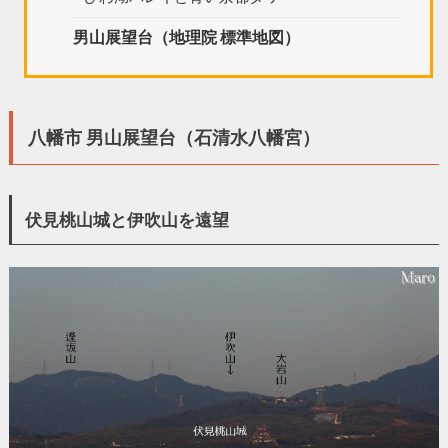
男山展望台（地理院 標準地図）
八幡市 男山展望台（石清水八幡宮）
伏見桃山城と伊吹山を遠望