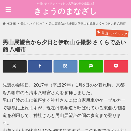
京都シティドットネット 大文字山や桜や遠景の話
きょうのまなざし
HOME
登山・ハイキング
男山展望台から夕日と伊吹山を撮影 さくらであい館 八幡市
登山・ハイキング
男山展望台から夕日と伊吹山を撮影 さくらであい
館 八幡市
先週の金曜日、2017年（平成29年）1月6日の夕暮れ時、京都
府八幡市の石清水八幡宮さんを参拝しました。
男山丘陵の上に鎮座する神社さんには自家用車やケーブルカー
で容易に上れますが、現在は裏参道と呼ばれている東側の階段
道を利用して、神社さんと男山展望台の間の参道まで登りま
す。
山麓と山上の比高は100m前後にすぎず、この程度であれば大し