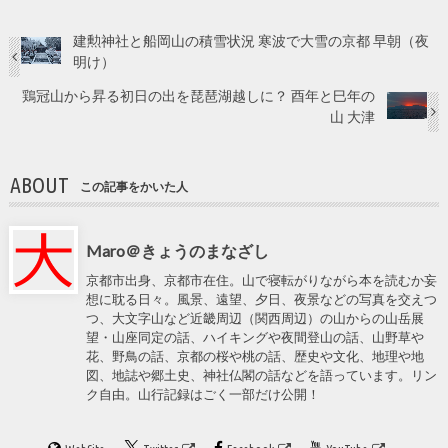
建勲神社と船岡山の積雪状況 寒波で大雪の京都 早朝（夜
明け）
鶏冠山から昇る初日の出を琵琶湖越しに？ 酉年と巳年の
山 大津
ABOUT
この記事をかいた人
Maro＠きょうのまなざし
京都市出身、京都市在住。山で寝転がりながら本を読むか妄
想に耽る日々。風景、遠望、夕日、夜景などの写真を交えつ
つ、大文字山など近畿周辺（関西周辺）の山からの山岳展
望・山座同定の話、ハイキングや夜間登山の話、山野草や
花、野鳥の話、京都の桜や桃の話、歴史や文化、地理や地
図、地誌や郷土史、神社仏閣の話などを語っています。リン
ク自由。山行記録はごく一部だけ公開！