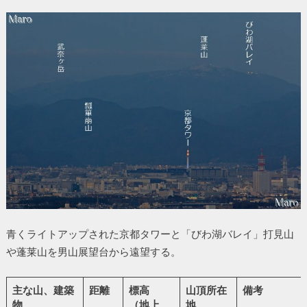
青くライトアップされた京都タワーと「びわ湖バレイ」打見山
や蓬莱山を男山展望台から遠望する。
主な山、建築
距離
標高
山頂所在
備考
物
（地上
地