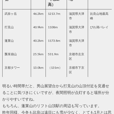
高）
武奈ヶ岳
46.2km
1213.7m
滋賀県大津
比良山地最高
市
峰
打見山
40.9km
1108m
滋賀県大津
びわ湖バレイ
市
蓬莱山
40.2km
1173.8m
滋賀県大津
市
瓢箪崩山
25.5km
531.9m
京都市左京
区
京都タワー
13.0km
（131m）
京都市下京
区
明るい時間帯だと、男山展望台から打見山の山頂付近を見通せ
ることに気づきにくいですが、夜間照明が点灯すると場所が分
かりやすいですね。
もちろん、蓬莱山のリフト山頂駅の周辺も写っています。
昨年同様、今冬も比良は遠目にも雪が少なく、とても1月とは思