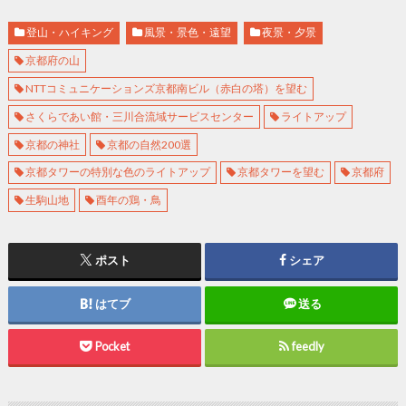
登山・ハイキング
風景・景色・遠望
夜景・夕景
京都府の山
NTTコミュニケーションズ京都南ビル（赤白の塔）を望む
さくらであい館・三川合流域サービスセンター
ライトアップ
京都の神社
京都の自然200選
京都タワーの特別な色のライトアップ
京都タワーを望む
京都府
生駒山地
酉年の鶏・鳥
ポスト
シェア
はてブ
送る
Pocket
feedly