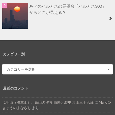
あべのハルカスの展望台「ハルカス300」
からどこが見える？
カテゴリー別
最近のコメント
瓜生山（勝軍山）、茶山の夕景 由来と歴史 東山三十六峰
に
Maro＠
きょうのまなざし
より