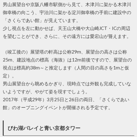
男山展望台や京阪八幡市駅側から見て、木津川に架かる木津川
御幸橋の向こう、宇治川に架かる淀川御幸橋の手前に建設中の
「さくらであい館」が見えています。
少し視点を左に動かせば、天王山大橋や大山崎JCT・ICの周辺
を望むことができ、さらに、その遠方には愛宕山が聳えます。
（竣工後の）展望塔の軒高は公称29m、展望台の高さは公称
25m、建設地点の標高（海抜）は12m前後ですので、展望台の
視点は標高約38m～と推定します（人間の目の高さを1mと仮
定）。
男山展望台から眺めるかぎり、現時点では外観も完成していな
いようですが、やがて姿を現すでしょう。
2017年（平成29年）3月25日と26日の両日、「さくらであい
館」のオープニングイベントが開催される予定です。
びわ湖バレイと青い京都タワー