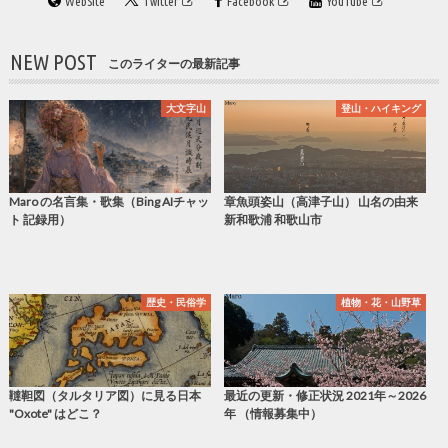
WebSite
Twitter
Facebook
YouTube
NEW POST
このライターの最新記事
大文字山
登山・ハイキング
Maro の名言集・歌集（Bing AIチャッ
章魚頭姿山（高津子山） 山名の由来
ト 記録用）
新和歌浦 和歌山市
歴史・民俗学
植物・花・山野草
韃靼図（タルタリア図）に見る日本
最近の更新・修正状況 2021年～2026
"Oxote" はどこ？
年 （情報募集中）