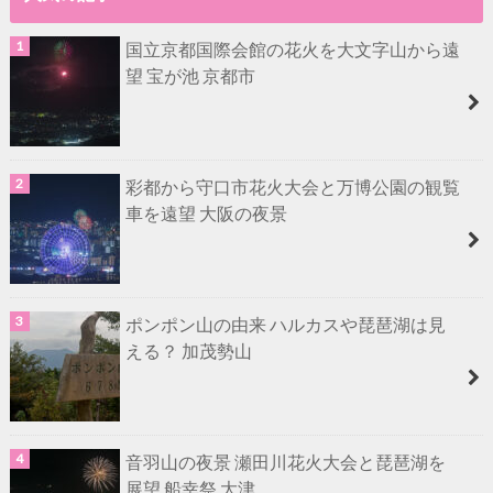
国立京都国際会館の花火を大文字山から遠
望 宝が池 京都市
彩都から守口市花火大会と万博公園の観覧
車を遠望 大阪の夜景
ポンポン山の由来 ハルカスや琵琶湖は見
える？ 加茂勢山
音羽山の夜景 瀬田川花火大会と琵琶湖を
展望 船幸祭 大津