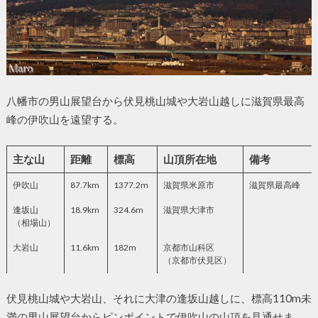
八幡市の男山展望台から伏見桃山城や大岩山越しに滋賀県最高
峰の伊吹山を遠望する。
主な山
距離
標高
山頂所在地
備考
伊吹山
87.7km
1377.2m
滋賀県米原市
滋賀県最高峰
逢坂山
18.9km
324.6m
滋賀県大津市
（相場山）
大岩山
11.6km
182m
京都市山科区
（京都市伏見区）
伏見桃山城や大岩山、それに大津の逢坂山越しに、標高110m未
満の男山展望台からピンポイントで伊吹山の山頂を見通せま