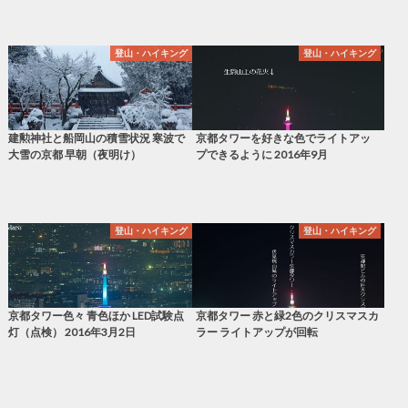
登山・ハイキング
登山・ハイキング
建勲神社と船岡山の積雪状況 寒波で
京都タワーを好きな色でライトアッ
大雪の京都 早朝（夜明け）
プできるように 2016年9月
登山・ハイキング
登山・ハイキング
京都タワー色々 青色ほか LED試験点
京都タワー 赤と緑2色のクリスマスカ
灯（点検） 2016年3月2日
ラー ライトアップが回転