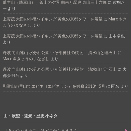
瓜生山（勝軍山）、茶山の夕景 由来と歴史 東山三十六峰
に
紫狗八
一
より
上賀茂 大田の小径ハイキング 黄色の京都タワーを展望
に
Maro＠き
ょうのまなざし
より
上賀茂 大田の小径ハイキング 黄色の京都タワーを展望
に
山本卓也
より
丹波 向山連山 水分れ公園 いそ部神社の桜 附・清水山と珪石山
に
Maro＠きょうのまなざし
より
丹波 向山連山 水分れ公園 いそ部神社の桜 附・清水山と珪石山
に
大
都会明石
より
和歌山の里山でエビネ（エビネラン）を観察 2013年5月
に
匿名
より
山・展望・遠景・歴史 小ネタ
「あべのハルカス」はどこから見える？