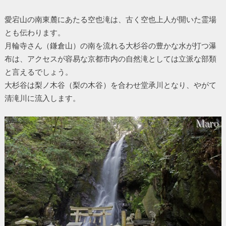
愛宕山の南東麓にあたる空也滝は、古く空也上人が開いた霊場
とも伝わります。
月輪寺さん（鎌倉山）の南を流れる大杉谷の豊かな水が打つ瀑
布は、アクセスが容易な京都市内の自然滝としては立派な部類
と言えるでしょう。
大杉谷は梨ノ木谷（梨の木谷）を合わせ堂承川となり、やがて
清滝川に流入します。