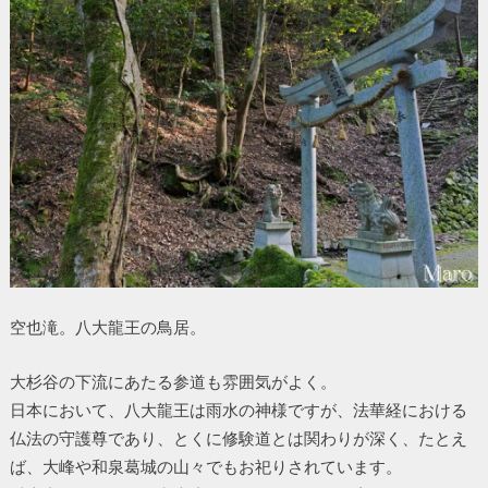
空也滝。八大龍王の鳥居。
大杉谷の下流にあたる参道も雰囲気がよく。
日本において、八大龍王は雨水の神様ですが、法華経における
仏法の守護尊であり、とくに修験道とは関わりが深く、たとえ
ば、大峰や和泉葛城の山々でもお祀りされています。