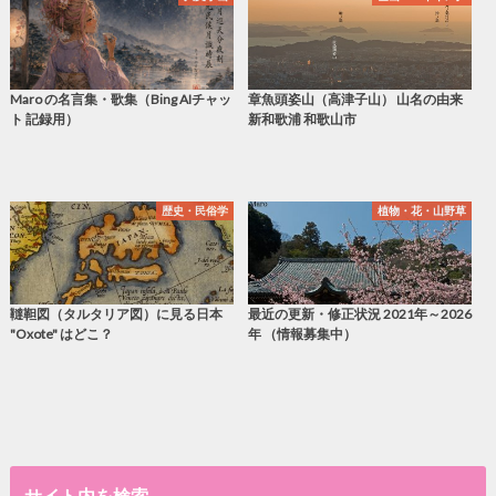
Maro の名言集・歌集（Bing AIチャッ
章魚頭姿山（高津子山） 山名の由来
ト 記録用）
新和歌浦 和歌山市
歴史・民俗学
植物・花・山野草
韃靼図（タルタリア図）に見る日本
最近の更新・修正状況 2021年～2026
"Oxote" はどこ？
年 （情報募集中）
サイト内を検索