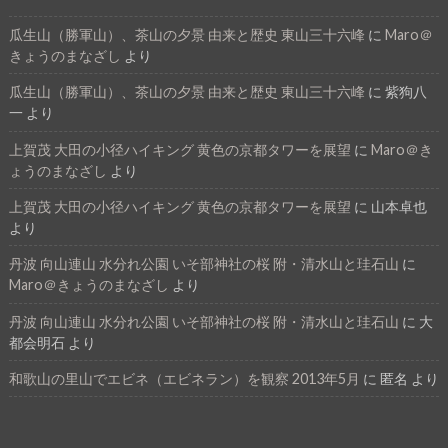
瓜生山（勝軍山）、茶山の夕景 由来と歴史 東山三十六峰
に
Maro＠
きょうのまなざし
より
瓜生山（勝軍山）、茶山の夕景 由来と歴史 東山三十六峰
に
紫狗八
一
より
上賀茂 大田の小径ハイキング 黄色の京都タワーを展望
に
Maro＠き
ょうのまなざし
より
上賀茂 大田の小径ハイキング 黄色の京都タワーを展望
に
山本卓也
より
丹波 向山連山 水分れ公園 いそ部神社の桜 附・清水山と珪石山
に
Maro＠きょうのまなざし
より
丹波 向山連山 水分れ公園 いそ部神社の桜 附・清水山と珪石山
に
大
都会明石
より
和歌山の里山でエビネ（エビネラン）を観察 2013年5月
に
匿名
より