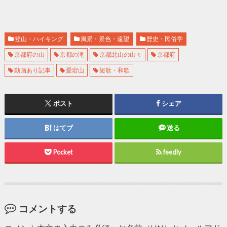
登山・ハイキング
風景・景色・遠望
歴史・民俗学
京都府の山
京都の滝
京都北山の山々
京都府
動画あり記事
愛宕山
短歌・和歌
ポスト
シェア
はてブ
送る
Pocket
feedly
コメントする