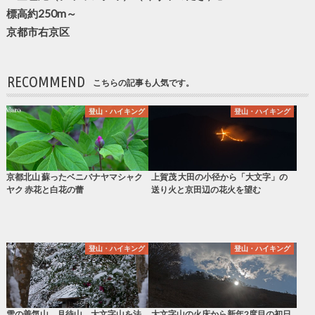
標高約250m～
京都市右京区
RECOMMEND
こちらの記事も人気です。
登山・ハイキング
登山・ハイキング
京都北山 蘇ったベニバナヤマシャク
上賀茂 大田の小径から「大文字」の
ヤク 赤花と白花の蕾
送り火と京田辺の花火を望む
登山・ハイキング
登山・ハイキング
雪の善気山、月待山、大文字山を法
大文字山の火床から新年2度目の初日