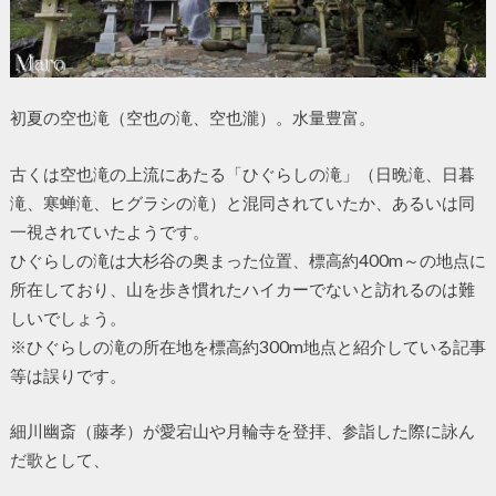
初夏の空也滝（空也の滝、空也瀧）。水量豊富。
古くは空也滝の上流にあたる「ひぐらしの滝」（日晩滝、日暮
滝、寒蝉滝、ヒグラシの滝）と混同されていたか、あるいは同
一視されていたようです。
ひぐらしの滝は大杉谷の奥まった位置、標高約400m～の地点に
所在しており、山を歩き慣れたハイカーでないと訪れるのは難
しいでしょう。
※ひぐらしの滝の所在地を標高約300m地点と紹介している記事
等は誤りです。
細川幽斎（藤孝）が愛宕山や月輪寺を登拝、参詣した際に詠ん
だ歌として、