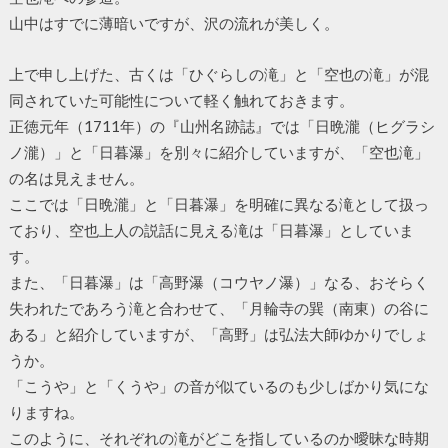
山中はすでに薄暗いですが、沢の流れが美しく。
上で申し上げた、古くは「ひぐらしの滝」と「空也の滝」が混
同されていた可能性について軽く触れておきます。
正徳元年（1711年）の『山州名跡誌』では「日晩瀧（ヒグラシ
ノ瀧）」と「日暮瀑」を別々に紹介していますが、「空也滝」
の名は見えません。
ここでは「日晩瀧」と「日暮瀑」を明確に異なる滝として扱っ
ており、空也上人の説話に見える滝は「日暮瀑」としていま
す。
また、「日暮瀑」は「高野瀑（コウヤノ瀑）」なる、おそらく
失われたであろう滝と合わせて、「月輪寺の巽（南東）の谷に
ある」と紹介していますが、「高野」は弘法大師ゆかりでしょ
うか。
「こうや」と「くうや」の音が似ているのも少しばかり気にな
りますね。
このように、それぞれの滝がどこを指しているのか曖昧な時期