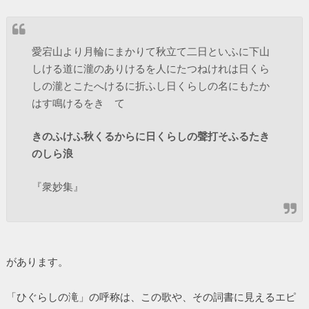
愛宕山より月輪にまかりて秋立て二日といふに下山
しける道に瀧のありけるを人にたつねけれは日くら
しの瀧とこたへけるに折ふし日くらしの名にもたか
はす鳴けるをきゝて
きのふけふ秋くるからに日くらしの聲打そふるたき
のしら浪
『衆妙集』
があります。
「ひぐらしの滝」の呼称は、この歌や、その詞書に見えるエピ