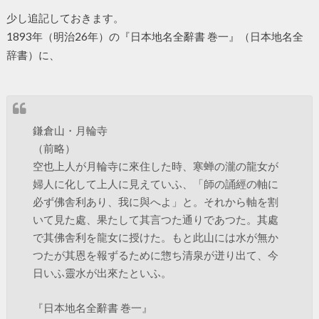
少し追記しておきます。
1893年（明治26年）の『日本地名全辭書 巻一』（日本地名全
辞書）に、
鎌倉山・月輪寺
（前略）
空也上人が月輪寺に來住した時、寒蝉の瀧の龍女が
婦人に化して上人に見えていふ、「師の誦經の軸に
必ず佛舎利あり、我に與へよ」と。それから軸を割
いて見た處、果たして其言つた通りであつた。其處
で其佛舎利を龍女に授けた。もと此山には水が無か
つたが其恩を報ずるために惣ち清泉が迸り出て、今
日いふ靈水が出來たといふ。
『日本地名全辭書 巻一』