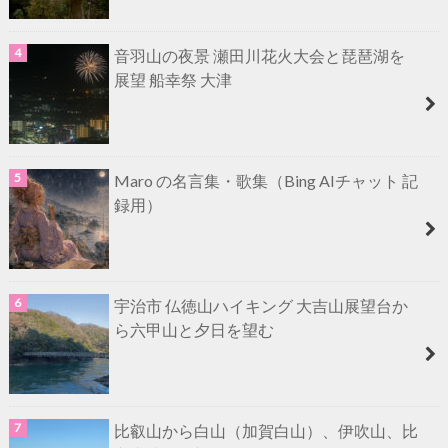
音羽山の夜景 瀬田川花火大会と琵琶湖を
展望 船幸祭 大津
Maro の名言集・歌集（Bing AIチャット 記
録用）
宇治市 仏徳山ハイキング 大吉山展望台か
ら六甲山と夕日を望む
比叡山から白山（加賀白山）、伊吹山、比