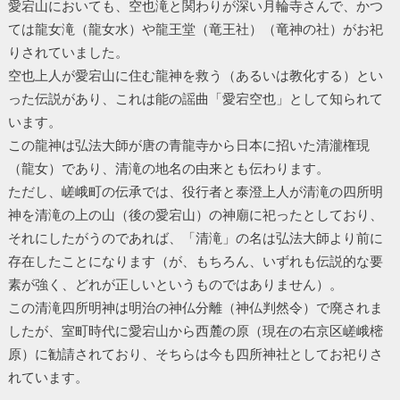
愛宕山においても、空也滝と関わりが深い月輪寺さんで、かつ
ては龍女滝（龍女水）や龍王堂（竜王社）（竜神の社）がお祀
りされていました。
空也上人が愛宕山に住む龍神を救う（あるいは教化する）とい
った伝説があり、これは能の謡曲「愛宕空也」として知られて
います。
この龍神は弘法大師が唐の青龍寺から日本に招いた清瀧権現
（龍女）であり、清滝の地名の由来とも伝わります。
ただし、嵯峨町の伝承では、役行者と泰澄上人が清滝の四所明
神を清滝の上の山（後の愛宕山）の神廟に祀ったとしており、
それにしたがうのであれば、「清滝」の名は弘法大師より前に
存在したことになります（が、もちろん、いずれも伝説的な要
素が強く、どれが正しいというものではありません）。
この清滝四所明神は明治の神仏分離（神仏判然令）で廃されま
したが、室町時代に愛宕山から西麓の原（現在の右京区嵯峨樒
原）に勧請されており、そちらは今も四所神社としてお祀りさ
れています。