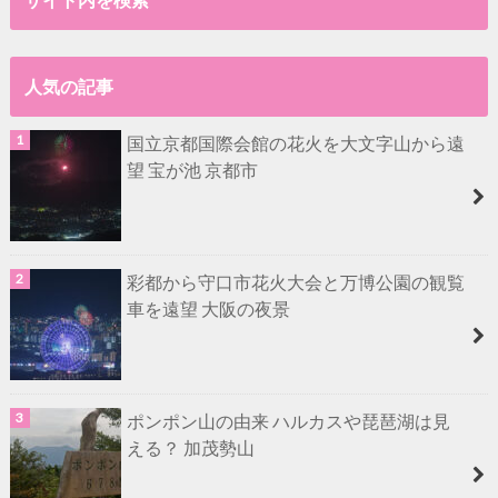
人気の記事
国立京都国際会館の花火を大文字山から遠
望 宝が池 京都市
彩都から守口市花火大会と万博公園の観覧
車を遠望 大阪の夜景
ポンポン山の由来 ハルカスや琵琶湖は見
える？ 加茂勢山