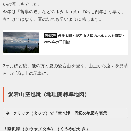
いの涼しさでした。
今年は「哲学の道」などのホタル（蛍）の出も例年より早く、
春だけではなく、夏の訪れも早いように感じます。
丹波太郎と愛宕山 大阪のハルカスを遠望 ～
2026年の千日詣
2ヶ月ほど後、他の方と夏の愛宕山を登り、山上から遠くを見晴
らした話は上の記事に。
愛宕山 空也滝（地理院 標準地図）
クリック（タップ）で「空也滝」周辺の地図を表示
「空也滝（クウヤノタキ）（くうやのたき）」