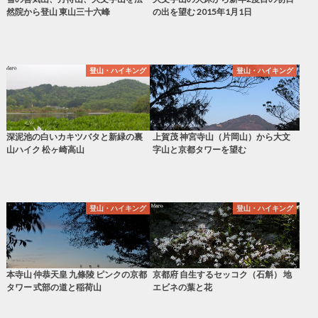
然院から登山 東山三十六峰
の出を望む 2015年1月1日
登山・ハイキング
登山・ハイキング
深泥池の白いカキツバタと新緑の裏
上賀茂 神宮寺山（片岡山）から大文
山ハイク 松ヶ崎高山
字山と京都タワーを望む
登山・ハイキング
登山・ハイキング
本寺山 仲恭天皇 九條陵 ピンクの京都
京都府 自生するセッコク（石斛） 地
タワー 式部の道と稲荷山
エビネの葉と花