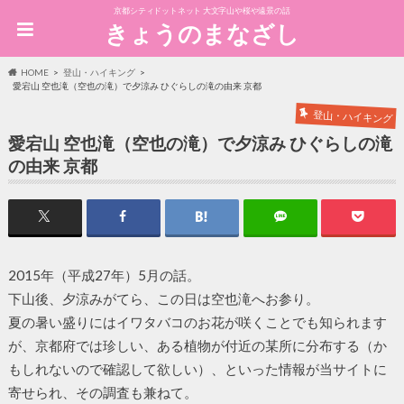
京都シティドットネット 大文字山や桜や遠景の話
きょうのまなざし
HOME
登山・ハイキング
愛宕山 空也滝（空也の滝）で夕涼み ひぐらしの滝の由来 京都
登山・ハイキング
愛宕山 空也滝（空也の滝）で夕涼み ひぐらしの滝
の由来 京都
2015年（平成27年）5月の話。
下山後、夕涼みがてら、この日は空也滝へお参り。
夏の暑い盛りにはイワタバコのお花が咲くことでも知られます
が、京都府では珍しい、ある植物が付近の某所に分布する（か
もしれないので確認して欲しい）、といった情報が当サイトに
寄せられ、その調査も兼ねて。