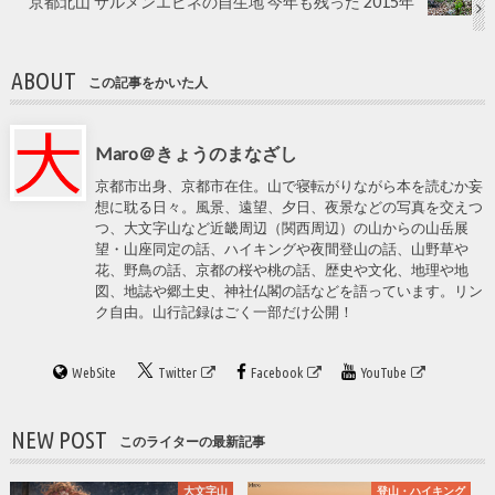
京都北山 サルメンエビネの自生地 今年も残った 2015年
ABOUT
この記事をかいた人
Maro＠きょうのまなざし
京都市出身、京都市在住。山で寝転がりながら本を読むか妄
想に耽る日々。風景、遠望、夕日、夜景などの写真を交えつ
つ、大文字山など近畿周辺（関西周辺）の山からの山岳展
望・山座同定の話、ハイキングや夜間登山の話、山野草や
花、野鳥の話、京都の桜や桃の話、歴史や文化、地理や地
図、地誌や郷土史、神社仏閣の話などを語っています。リン
ク自由。山行記録はごく一部だけ公開！
WebSite
Twitter
Facebook
YouTube
NEW POST
このライターの最新記事
大文字山
登山・ハイキング