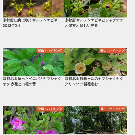
京都府 山奥に咲くサルメンエビネ
京都府 サルメンエビネとシャクナゲ
2013年5月
と残雪と 珍しい光景
登山・ハイキング
登山・ハイキング
京都北山 蘇ったベニバナヤマシャク
京都北山 桟敷ヶ岳のヤマシャクヤク
ヤク 赤花と白花の蕾
クリンソウ 開花進む
登山・ハイキング
登山・ハイキング