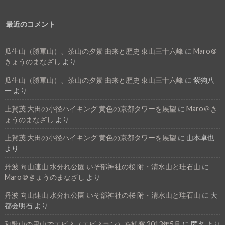
最近のコメント
瓜生山（勝軍山）、茶山の夕景 由来と歴史 東山三十六峰
に
Maro＠
きょうのまなざし
より
瓜生山（勝軍山）、茶山の夕景 由来と歴史 東山三十六峰
に
紫狗八
一
より
上賀茂 大田の小径ハイキング 黄色の京都タワーを展望
に
Maro＠き
ょうのまなざし
より
上賀茂 大田の小径ハイキング 黄色の京都タワーを展望
に
山本卓也
より
丹波 向山連山 水分れ公園 いそ部神社の桜 附・清水山と珪石山
に
Maro＠きょうのまなざし
より
丹波 向山連山 水分れ公園 いそ部神社の桜 附・清水山と珪石山
に
大
都会明石
より
和歌山の里山でエビネ（エビネラン）を観察 2013年5月
に
匿名
より