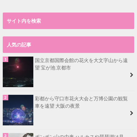
サイト内を検索
人気の記事
国立京都国際会館の花火を大文字山から遠
望 宝が池 京都市
彩都から守口市花火大会と万博公園の観覧
車を遠望 大阪の夜景
ポンポン山の由来 ハルカスや琵琶湖は見