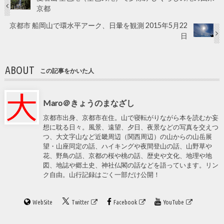
京都
京都市 船岡山で環水平アーク、日暈を観測 2015年5月22
日
ABOUT
この記事をかいた人
Maro＠きょうのまなざし
京都市出身、京都市在住。山で寝転がりながら本を読むか妄
想に耽る日々。風景、遠望、夕日、夜景などの写真を交えつ
つ、大文字山など近畿周辺（関西周辺）の山からの山岳展
望・山座同定の話、ハイキングや夜間登山の話、山野草や
花、野鳥の話、京都の桜や桃の話、歴史や文化、地理や地
図、地誌や郷土史、神社仏閣の話などを語っています。リン
ク自由。山行記録はごく一部だけ公開！
WebSite
Twitter
Facebook
YouTube