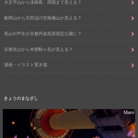
大文字山から淡路島、四国まで見える？
船岡山から京田辺の甘南備山が見える？
美山や芦生が京都丹波高原国定公園に？
京都北山から木曽駒ヶ岳が見える？
漫画・イラスト置き場
きょうのまなざし