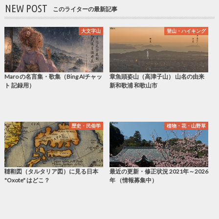
NEW POST
このライターの最新記事
大文字山
登山・ハイキング
Maro の名言集・歌集（Bing AIチャッ
章魚頭姿山（高津子山） 山名の由来
ト 記録用）
新和歌浦 和歌山市
歴史・民俗学
植物・花・山野草
韃靼図（タルタリア図）に見る日本
最近の更新・修正状況 2021年～2026
"Oxote" はどこ？
年 （情報募集中）