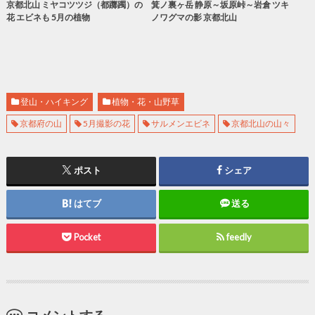
京都北山 ミヤコツツジ（都躑躅）の
箕ノ裏ヶ岳 静原～坂原峠～岩倉 ツキ
花 エビネも 5月の植物
ノワグマの影 京都北山
登山・ハイキング
植物・花・山野草
京都府の山
5月撮影の花
サルメンエビネ
京都北山の山々
ポスト
シェア
はてブ
送る
Pocket
feedly