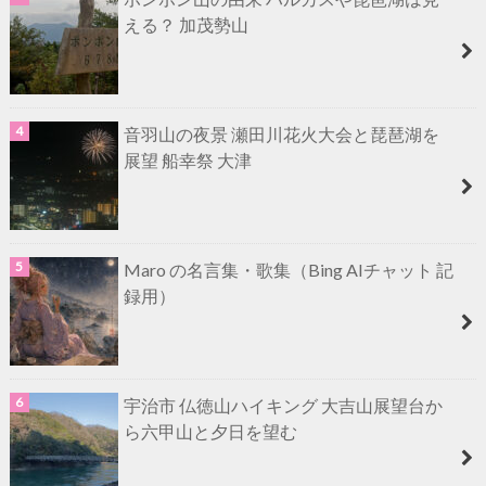
える？ 加茂勢山
音羽山の夜景 瀬田川花火大会と琵琶湖を
展望 船幸祭 大津
Maro の名言集・歌集（Bing AIチャット 記
録用）
宇治市 仏徳山ハイキング 大吉山展望台か
ら六甲山と夕日を望む