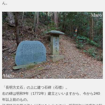
ん。
「長明方丈石」の上に建つ石碑（石標）。
右の碑は明和9年（1772年）建立といいますから、今から240
年以上前のもの。