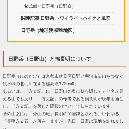
紫式部と日野岳（日野嶽）
関連記事 日野岳 トワイライトハイクと風景
日野岳（地理院 標準地図）
日野岳（日野山）と鴨長明について
日野岳（ひのだけ）は京都市伏見区日野と宇治市炭山をつなぐ
供水峠の北に所在する標高点373m峰。
あるいは、『方丈記』に「日野山の奥に跡を隠して」と名が見
える山でもあり、『方丈記』の作者である鴨長明が晩年を過ご
し、『方丈記』を著した隠棲の地として知られています。
その山腹には「外山の庵」長明の閑居跡とされる、いわゆる
「長明方丈石」が所在しますが、先日、日野の現地を訪れまし
た。