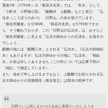
寛政5年（1793年）の『都花月名所』では、「名水」として、
「小町水 小野随心院」「醍醐水 上醍醐」などと並び、「弘
法水（こうぼうのみづ） 日野山」の名を挙げています。
『都名所圖會』が1780年、『都花月名所』が1793年ですか
ら、そう離れておらず、この「日野山の弘法水」は、おそらく
『都名所圖會』に見える「弘法大師ゆかりの石清水」を指すの
でしょう。
醍醐の地には「醍醐三水」とされる「弘法水」（弘法大師独鈷
水）もありますが、弘法大師ゆかりの地に「弘法水」「独鈷
水」の名は珍しくありません（この件については記事下部の
「雑記」で補足しています）。
また、改めて申し上げるまでもなく、上醍醐でお祀りされる弘
法大師ゆかりの清瀧権現（善女龍王）は雨水の龍神です。
日野といふ所にまかりける次に長明といひし人うき