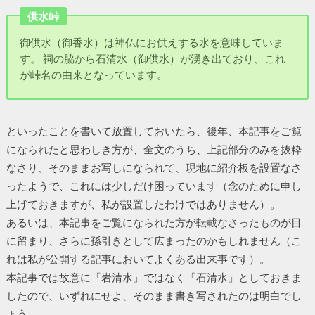
供水峠
御供水（御香水）は神仏にお供えする水を意味していま
す。 祠の脇から石清水（御供水）が湧き出ており、これ
が峠名の由来となっています。
といったことを書いて放置しておいたら、後年、本記事をご覧
になられたと思わしき方が、全文のうち、上記部分のみを抜粋
なさり、そのままお写しになられて、現地に紹介板を設置なさ
ったようで、これには少しだけ困っています（念のために申し
上げておきますが、私が設置したわけではありません）。
あるいは、本記事をご覧になられた方が転載なさったものが目
に留まり、さらに孫引きとして広まったのかもしれません（こ
れは私が公開する記事においてよくある出来事です）。
本記事では故意に「岩清水」ではなく「石清水」としておきま
したので、いずれにせよ、そのまま書き写されたのは明白でし
ょう。