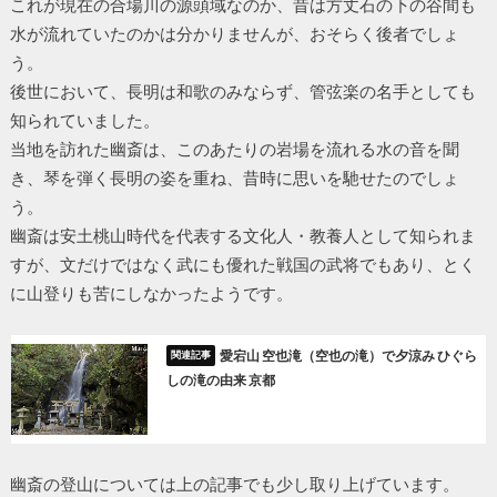
これが現在の合場川の源頭域なのか、昔は方丈石の下の谷間も
水が流れていたのかは分かりませんが、おそらく後者でしょ
う。
後世において、長明は和歌のみならず、管弦楽の名手としても
知られていました。
当地を訪れた幽斎は、このあたりの岩場を流れる水の音を聞
き、琴を弾く長明の姿を重ね、昔時に思いを馳せたのでしょ
う。
幽斎は安土桃山時代を代表する文化人・教養人として知られま
すが、文だけではなく武にも優れた戦国の武将でもあり、とく
に山登りも苦にしなかったようです。
愛宕山 空也滝（空也の滝）で夕涼み ひぐら
しの滝の由来 京都
幽斎の登山については上の記事でも少し取り上げています。