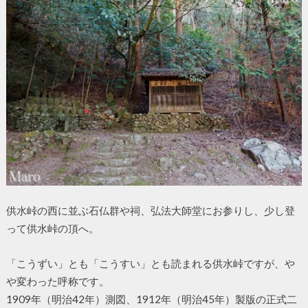
供水峠の西に並ぶ石仏群や祠、弘法大師堂にお参りし、少し登
って供水峠の頂へ。
「こうずい」とも「こうすい」とも読まれる供水峠ですが、や
や変わった呼称です。
1909年（明治42年）測図、1912年（明治45年）製版の正式二