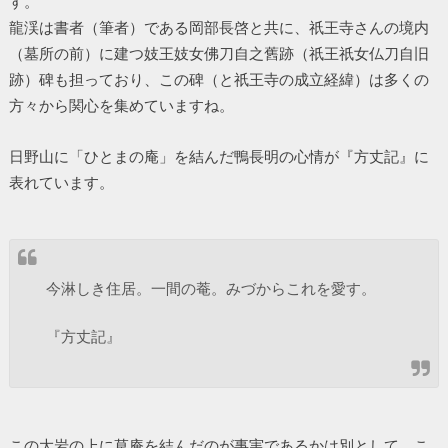
す。
龍渓は書者（筆者）である岡部長啓と共に、祇王寺さんの境内
（墓所の前）に建つ妓王妓女佛刀自之舊跡（祇王祇女仏刀自旧
跡）碑も担っており、この碑（と祇王寺の成立経緯）は多くの
方々から関心を集めていますね。
日野山に「ひとまの庵」を結んだ鴨長明の心情が『方丈記』に
表れています。
今淋しき住居。一間の菴。みづからこれを愛す。
『方丈記』
この大岩の上に草庵を結んだのが事実であるかは別として、こ