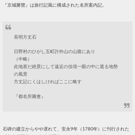
『京城勝覽』は旅行記風に構成された名所案内記。
長明方丈石
日野村のひがし五町許外山の山腹にあり
（中略）
此地甚だ絶景にして遠近の佳境一眼の中に遮る地勢
の風景
方丈記にくはしければここに略す
『都名所圖會』
石碑の建立からやや遅れて、安永9年（1780年）に刊行された