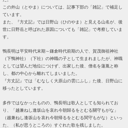
この外山（とやま）については、記事下部の「雑記」で補足し
ています。
また、『方丈記』では日野山（ひのやま）と見える山名が、後
世に日野岳と呼ばれた原因についても「雑記」で考察していま
す。
鴨長明は平安時代末期～鎌倉時代前期の人で、賀茂御祖神社
（下鴨神社）（下社）の神職の子として生まれましたが、神職
としては望んだ地位につけず、出家した後、僧名を蓮胤と称
し、都の中心から離れてしまいました。
『方丈記』では「むなしく大原山の雲にふし」た後、日野山に
移ったとしています。
多作ではなかったものの、鴨長明は歌人としても知られてお
り、「越兼ねし逢坂山を哀れ今朝歸るをとむる關守もがな」
（越兼ねし逢坂山を哀れ今朝帰るをとむる関守もがな）といっ
た、（私が思うところの）すぐれた歌を残しました。