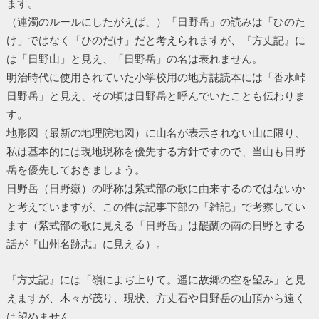
ます。
（連濁のルールにしたがえば、）「日野岳」の読みは「ひのた
け」ではなく「ひのだけ」だと考えられますが、『方丈記』に
は「日野山」と見え、「日野岳」の名は表れません。
明治時代に使用されていた小学校用の地方誌読本には「香水峠
日野岳」と見え、その頃は日野岳と呼んでいたことも伝わりま
す。
地形図（最新の地理院地図）に山名が表示されない山に限り、
私は基本的には現地現称を優先する方針ですので、当山も日野
岳を優先しておきましょう。
日野岳（日野嶽）の呼称は紫式部の歌に由来するのではないか
と考えていますが、この件は記事下部の「雑記」で考察してい
ます（紫式部の歌に見える「日野岳」は醍醐の南の日野とする
話が『山州名跡志』に見える）。
『方丈記』には「嶺によぢ上りて。遥に故郷の空を望み」と見
えますが、木々が茂り、現状、方丈石や日野岳の山頂から遠く
は望めません。