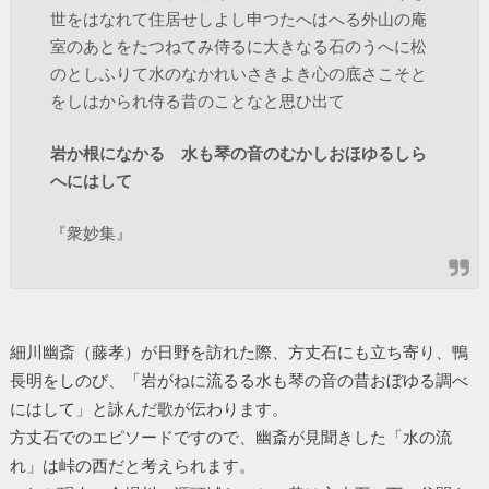
世をはなれて住居せしよし申つたへはへる外山の庵
室のあとをたつねてみ侍るに大きなる石のうへに松
のとしふりて水のなかれいさきよき心の底さこそと
をしはかられ侍る昔のことなと思ひ出て
岩か根になかるゝ水も琴の音のむかしおほゆるしら
へにはして
『衆妙集』
細川幽斎（藤孝）が日野を訪れた際、方丈石にも立ち寄り、鴨
長明をしのび、「岩がねに流るる水も琴の音の昔おぼゆる調べ
にはして」と詠んだ歌が伝わります。
方丈石でのエピソードですので、幽斎が見聞きした「水の流
れ」は峠の西だと考えられます。