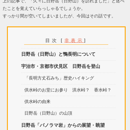
上の記事で、「久々に日野岳（日野山）を訪れました」と述べ
たことを覚えていらっしゃるでしょうか。
すっかり間が空いてしまいましたが、今回はその話です。
目次
[
非表示
]
日野岳（日野山）と鴨長明について
宇治市・京都市伏見区 日野岳を登山
「長明方丈石みち」歴史ハイキング
供水峠のお堂にお参り 洪水峠？ 香水峠？
供水峠の由来
日野岳（日野山）の山頂
日野岳「パノラマ岩」からの展望・眺望