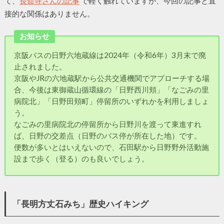
て、
長命寺さんの記事
で軽く触れていますが、今回の記事と直
接的な関係はありません。
お知らせ
京阪バスの日野六地蔵線は2024年（令和6年）3月末で廃
止されました。
京阪やJRの六地蔵駅から公共交通機関でアプローチする場
合、今後は東御蔵山循環線の「日野西川頬」「なごみの里
病院北」「日野田頬町」停留所のいずれかを利用しましょ
う。
なごみの里病院北の停留所から日野川を渡って東進すれ
ば、日野の交差点（日野のバス停が所在した地）です。
便数が多いとはいえないので、石田駅から日野野外活動施
設まで歩く（登る）のも良いでしょう。
「長明方丈石みち」歴史ハイキング