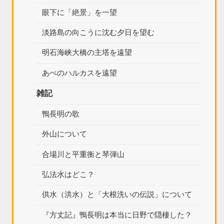
眼下に「絶景」を一望
淡路島の向こうに沈む夕日を望む
明石海峡大橋の主塔を遠望
あべのハルカスを遠望
雑記
鴨長明の歌
外山について
合場川と平重衡と琴弾山
弘法水はどこ？
供水（洪水）と「大根洗いの伝説」について
『方丈記』鴨長明は本当に日野で隠棲した？