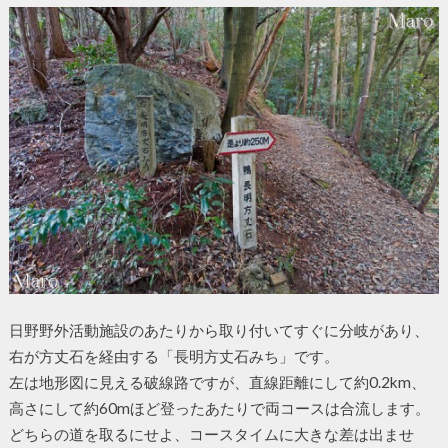
日野野外活動施設のあたりから取り付いてすぐに分岐があり、
右が方丈石を経由する「長明方丈石みち」です。
左は地形図に見える破線路ですが、直線距離にして約0.2km、
高さにして約60mほど登ったあたりで両コースは合流します。
どちらの道を取るにせよ、コースタイムに大きな差は出ませ