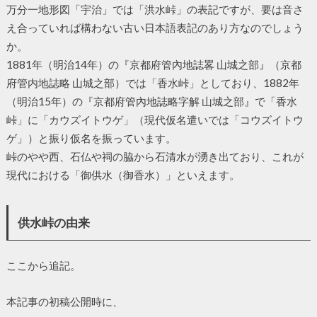
万分一地形図「宇治」では「洪水峠」の表記ですが、要は音さ
え合っていれば構わない古い日本語表記のあり方なのでしょう
か。
1881年（明治14年）の『京都府管內地誌畧 山城之部』（京都
府管内地誌略 山城之部）では「香水峠」としており、1882年
（明治15年）の『京都府管內地誌略字解 山城之部』で「香水
峠」に「カウズイトウゲ」（現代仮名遣いでは「コウズイトウ
ゲ」）と振り仮名を振っています。
峠のやや西、石仏や祠の脇から石清水が湧き出ており、これが
現代における「御供水（御香水）」といえます。
供水峠の由来
ここから追記。
本記事の初稿公開時に、