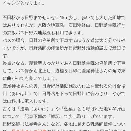
イキングとなります。
石田駅から日野までせいぜい1km少し、歩いても大した距離で
はありませんが、京阪六地蔵発、石田駅経由、日野誕生院行き
の京阪バス日野六地蔵線も利用できます。
バスの場合、日野の停留所で下車するほうが道は太く分かりや
すいですが、日野薬師の停留所が日野野外活動施設まで最短で
す。
終点となる、親鸞聖人ゆかりである日野誕生院の停留所で下車
して、バス停から北上し、道標を目印に萱尾神社さんの角で東
に曲がっても良いでしょう。
萱尾神社さんの奥、日野野外活動施設の付近を流れるのは合場
川（あいば川）で、日野岳を下って日野川に合わさり、やがて
は山科川に流入します。
古くは「逢場（あいば）」や「藍葉」とも呼ばれた地や琴弾山
について、記事下部の「雑記」で少し取り上げています。
日野薬師（法界寺さん）など、各地に見える乳薬師信仰につい