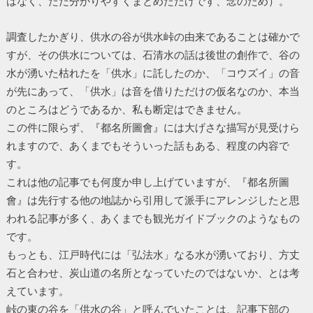
はなく、ただ分かりやすくまとめただけです、念のため）。
調査したかぎり、供水の谷が供水峠の由来であることは確かで
すが、その供水については、石清水の話は後世の創作で、谷の
水が湧いた枯れたを「供水」に託したのか、「コウズイ」の音
が先にあって、「供水」は音を借りただけの仮名なのか、本当
のところはどうであるか、私も断定はできません。
この件に限らず、『都名所圖會』には大げさな描写が見受けら
れますので、あくまでもそういった話もある、程度の内容で
す。
これは他の記事でも何度か申し上げていますが、『都名所圖
會』は先行する他の地誌から引用して派手にアレンジしたと思
われる記事が多く、あくまでも観光ガイドブックのようなもの
です。
もっとも、江戸時代には「弘法水」なる水が湧いており、方丈
石と合わせ、炭山道の名所となっていたのではないか、とは考
えています。
峠の東の谷を「供水の谷」と呼んでいたことは、記事下部の