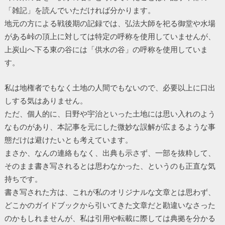
「雑記」を読んでいただければ分かります。
地元の方による戦後期の記録では、弘法大師を祀る御堂や水場
がある峠の頂上に対しては特定の呼称を使用していませんが、
上炭山へ下る東の谷には「供水の谷」の呼称を使用していま
す。
私は地権者でもなく土地の人間でもないので、必要以上に口出
しする気はありません。
ただ、個人的に、日野や宇治といった土地には思い入れのよう
なものがあり、本記事を元にした微妙な誤解が広まるような事
態だけは避けたいとも考えています。
まさか、なんの連絡もなく、出典も示さず、一部を抜粋して、
そのまま書き写されるとは思わなかった、というのも正直な気
持ちです。
書き写された方は、これが私のオリジナルな文章とは思わず、
どこかのガイドブックから引いてきた文章だと勘違いなさった
のかもしれませんが、私は引用や転載に際しては典拠を分かる