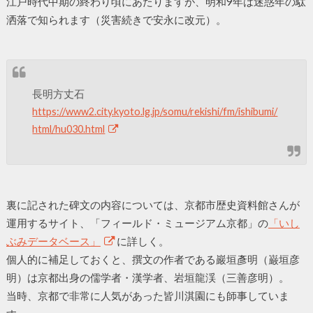
江戸時代中期の終わり頃にあたりますが、明和9年は迷惑年の駄
洒落で知られます（災害続きで安永に改元）。
長明方丈石
https://www2.city.kyoto.lg.jp/somu/rekishi/fm/ishibumi/
html/hu030.html
裏に記された碑文の内容については、京都市歴史資料館さんが
運用するサイト、「フィールド・ミュージアム京都」の
「いし
ぶみデータベース」
に詳しく。
個人的に補足しておくと、撰文の作者である巖垣彥明（巌垣彦
明）は京都出身の儒学者・漢学者、岩垣龍渓（三善彦明）。
当時、京都で非常に人気があった皆川淇園にも師事していま