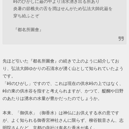
峠のひがしに巌の中より淸水湧き出る所あり
炎暑の節樵夫の舌を潤はせんがため弘法大師此巌を
穿ち給ふとぞ
『都名所圖會』
先ほど引いた『都名所圖會』の続きで上のように紹介してお
り、弘法大師ゆかりの石清水が湧く山として知られていたよう
です。
「峠のひがし」ですので、これは現在の供水峠の上ではなく、
峠の東の供水谷を指すと考えられますが、かつて、醍醐や日野
のあたりは湧水の水量が豊かだったのでしょうか。
本来、「御供水」（御香水）は神仏にお供えする水の意です
が、よく知られる御香宮神社さんに限らず、柳谷観音さん、志
明院さんなど、京都の寺社は有名な香水が多く。