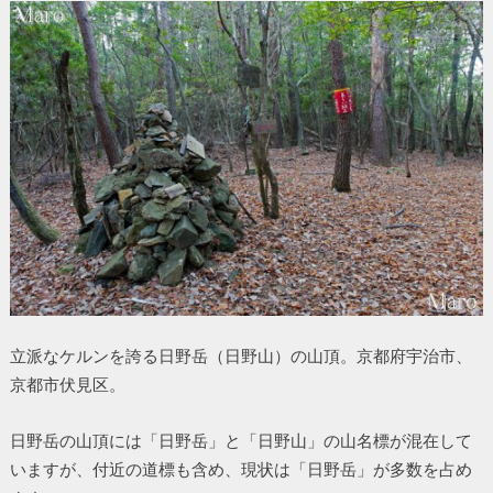
立派なケルンを誇る日野岳（日野山）の山頂。京都府宇治市、
京都市伏見区。
日野岳の山頂には「日野岳」と「日野山」の山名標が混在して
いますが、付近の道標も含め、現状は「日野岳」が多数を占め