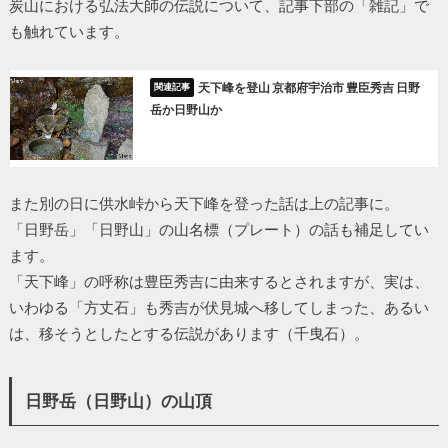
炭山における弘法大師の伝説について、記事下部の「雑記」で
も触れています。
天下峰を登山 京都府宇治市 豊臣秀吉 日野
岳か日野山か
また別の日に供水峠から天下峰を登った話は上の記事に。
「日野岳」「日野山」の山名標（プレート）の話も補足してい
ます。
「天下峰」の呼称は豊臣秀吉に由来するとされますが、実は、
いわゆる「方丈石」も秀吉が伏見城へ移してしまった、あるい
は、移そうとしたとする伝説があります（千曳石）。
日野岳（日野山）の山頂