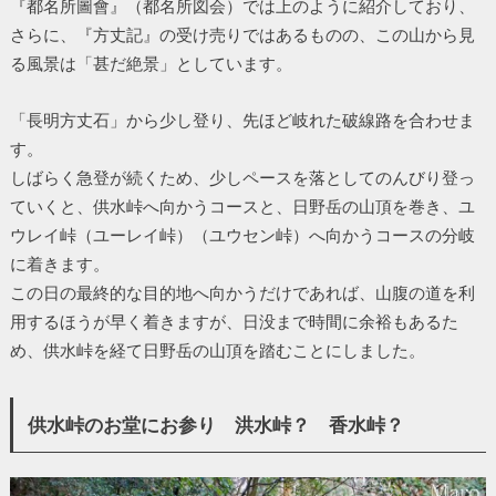
『都名所圖會』（都名所図会）では上のように紹介しており、
さらに、『方丈記』の受け売りではあるものの、この山から見
る風景は「甚だ絶景」としています。
「長明方丈石」から少し登り、先ほど岐れた破線路を合わせま
す。
しばらく急登が続くため、少しペースを落としてのんびり登っ
ていくと、供水峠へ向かうコースと、日野岳の山頂を巻き、ユ
ウレイ峠（ユーレイ峠）（ユウセン峠）へ向かうコースの分岐
に着きます。
この日の最終的な目的地へ向かうだけであれば、山腹の道を利
用するほうが早く着きますが、日没まで時間に余裕もあるた
め、供水峠を経て日野岳の山頂を踏むことにしました。
供水峠のお堂にお参り 洪水峠？ 香水峠？