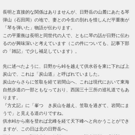
長明と直接的な関係はありませんが、日野岳の山麓にあたる琴
弾山（石田岡）の地で、妻との今生の別れを惜しんだ平重衡が
「琴を弾いた」物語が伝わります。
この平重衡は長明と同世代の人で、ともに琴の話が日野に伝わ
るのが興味深いと考えています（この件についても、記事下部
の「雑記」で少し補足しています）。
先に述べたように、日野から峠を越えて供水谷を東に下れば上
炭山で、これは「炭山道」と呼ばれていました。
炭山からさらに笠取を経て岩間山へ、これは現代において東海
自然歩道の一部ともなっており、西国三十三所の巡礼道でもあ
ります。
『方丈記』に「峯つゞき炭山を越え、笠取を過ぎて、岩間にま
うで」と見える道のりですね。
供水峠から南を登れば北峰を経て天下峰へと向かうことができ
ますが、この日は北の日野岳へ。