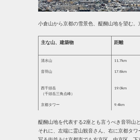
小倉山から京都の雪景色、醍醐山地を望む。
主な山、建築物
距離
清水山
11.7km
音羽山
17.8km
西千頭岳
19.0km
（千頭岳三角点峰）
京都タワー
9.4km
醍醐山地を代表する2座とも言うべき音羽山
それに、左端に霊山観音さん、右に京都タワ
写る街並みは京都市でも右京区、中京区、下