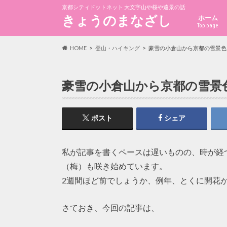
京都シティドットネット 大文字山や桜や遠景の話
きょうのまなざし
ホーム
Top page
HOME
登山・ハイキング
豪雪の小倉山から京都の雪景色
豪雪の小倉山から京都の雪景
ポスト
シェア
私が記事を書くペースは遅いものの、時が経
（梅）も咲き始めています。
2週間ほど前でしょうか、例年、とくに開花
さておき、今回の記事は、