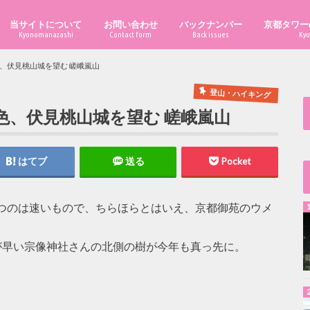
当サイトについて
お問い合わせ
バックナンバー
京都タワー
Kyonomanazashi
Contact form
Back issues
Kyo
、伏見桃山城を望む 嵯峨嵐山
登山・ハイキング
色、伏見桃山城を望む 嵯峨嵐山
はてブ
送る
Pocket
つのは速いもので、ちらほらとはいえ、京都御苑のウメ
が早い宗像神社さんの北側の樹が今年も真っ先に。