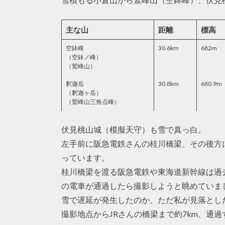
主な山
距離
標高
空鉢峰
30.6km
682m
（空鉢ノ峰）
（鷲峰山）
釈迦岳
30.8km
680.9m
（釈迦ヶ岳）
（鷲峰山三角点峰）
伏見桃山城（模擬天守）も雪で真っ白。
左手前に阪急電鉄さんの桂川橋梁、その後方
っています。
桂川橋梁を渡る阪急電鉄や東海道新幹線は過
の電車が通過したら撮影しようと眺めていま
雪で遅延が発生したのか、ただ私が見落とし
撮影地点からJRさんの橋梁まで約7km、通