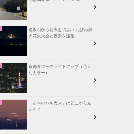
逢坂山から花火を 長浜・北びわ湖
大花火大会と夜景を遠望
京都タワーのライトアップ（色々
なカラー）
「あべのハルカス」はどこから見
える？