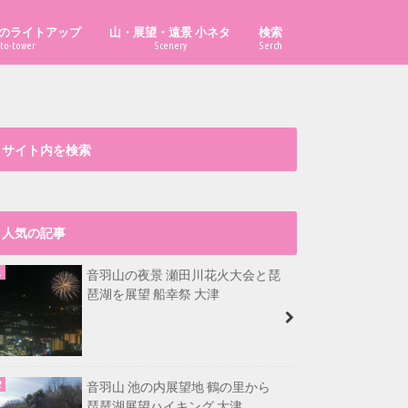
のライトアップ
山・展望・遠景 小ネタ
検索
to-tower
Scenery
Serch
「あべのハルカス」はどこから見え
「ハルカス300」からどこまで見え
「京都府の山」の市町村別最高峰
比叡山から福井県最高峰も見える？
大文字山から淡路島が見える？
漫画・イラスト置き場
る？
る？
は？
サイト内を検索
人気の記事
音羽山の夜景 瀬田川花火大会と琵
琶湖を展望 船幸祭 大津
音羽山 池の内展望地 鶴の里から
琵琶湖展望ハイキング 大津