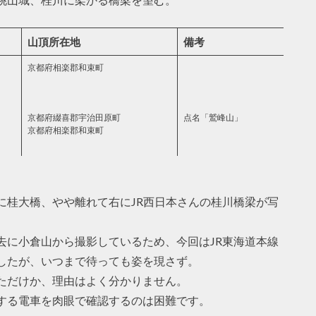
山頂所在地
備考
京都府相楽郡和束町
京都府綴喜郡宇治田原町
点名「鷲峰山」
京都府相楽郡和束町
に桂大橋、やや離れて右にJR西日本さんの桂川橋梁が写
去に小倉山から撮影しているため、今回はJR東海道本線
したが、いつまで待っても姿を現さず。
ただけか、理由はよく分かりません。
過する電車を肉眼で確認するのは困難です。