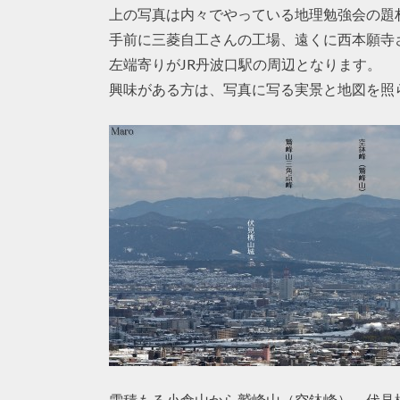
上の写真は内々でやっている地理勉強会の題
手前に三菱自工さんの工場、遠くに西本願寺
左端寄りがJR丹波口駅の周辺となります。
興味がある方は、写真に写る実景と地図を照
雪積もる小倉山から鷲峰山（空鉢峰）、伏見