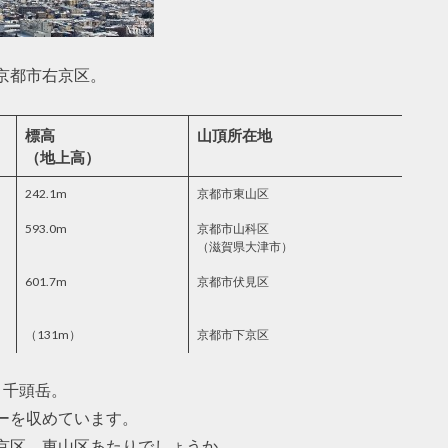
京都市右京区。
標高
山頂所在地
（地上高）
242.1m
京都市東山区
593.0m
京都市山科区
（滋賀県大津市）
601.7m
京都市伏見区
（131m）
京都市下京区
と千頭岳。
ーを収めています。
京区、東山区あたりでしょうか。