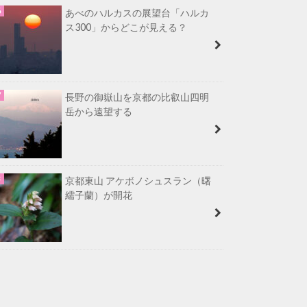
あべのハルカスの展望台「ハルカ
ス300」からどこが見える？
長野の御嶽山を京都の比叡山四明
岳から遠望する
京都東山 アケボノシュスラン（曙
繻子蘭）が開花