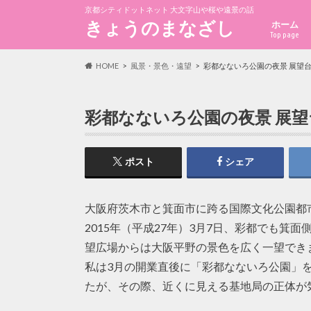
京都シティドットネット 大文字山や桜や遠景の話
きょうのまなざし
ホーム
Top page
HOME
風景・景色・遠望
彩都なないろ公園の夜景 展望台
彩都なないろ公園の夜景 展望
ポスト
シェア
大阪府茨木市と箕面市に跨る国際文化公園都
2015年（平成27年）3月7日、彩都でも
望広場からは大阪平野の景色を広く一望でき
私は3月の開業直後に「彩都なないろ公園」
たが、その際、近くに見える基地局の正体が