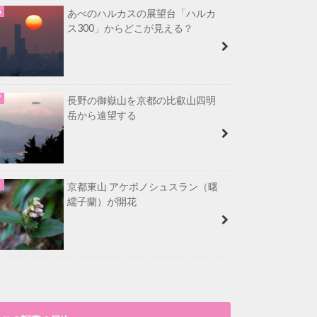
あべのハルカスの展望台「ハルカ
ス300」からどこが見える？
長野の御嶽山を京都の比叡山四明
岳から遠望する
京都東山 アケボノシュスラン（曙
繻子蘭）が開花