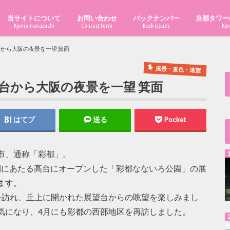
当サイトについて
お問い合わせ
バックナンバー
京都タワー
Kyonomanazashi
Contact form
Back issues
Kyo
から大阪の夜景を一望 箕面
風景・景色・遠望
台から大阪の夜景を一望 箕面
はてブ
送る
Pocket
市、通称「彩都」。
箕面側にあたる高台にオープンした「彩都なないろ公園」の展
ます。
を訪れ、丘上に開かれた展望台からの眺望を楽しみまし
気になり、4月にも彩都の西部地区を再訪しました。