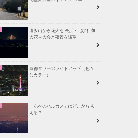
逢坂山から花火を 長浜・北びわ湖
大花火大会と夜景を遠望
京都タワーのライトアップ（色々
なカラー）
「あべのハルカス」はどこから見
える？