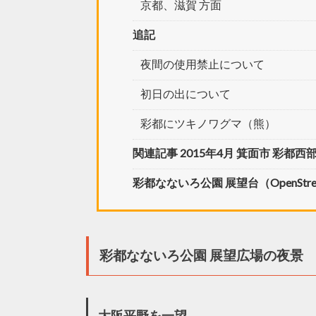
京都、滋賀 方面
追記
夜間の使用禁止について
初日の出について
彩都にツキノワグマ（熊）
関連記事 2015年4月 箕面市 彩都西
彩都なないろ公園 展望台（OpenStre
彩都なないろ公園 展望広場の夜景
大阪平野を一望