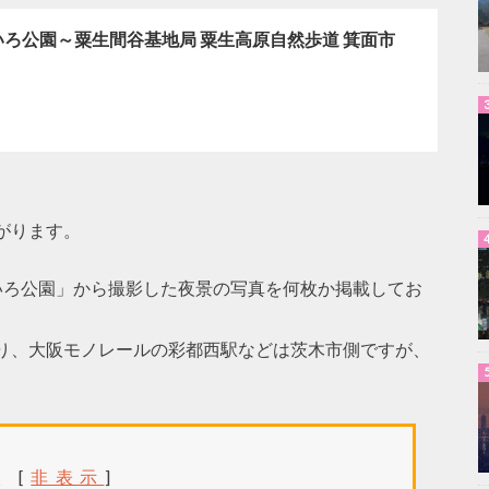
ろ公園～粟生間谷基地局 粟生高原自然歩道 箕面市
がります。
いろ公園」から撮影した夜景の写真を何枚か掲載してお
り、大阪モノレールの彩都西駅などは茨木市側ですが、
次
[
非表示
]