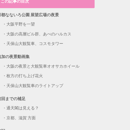
この記事の目次
彩都なないろ公園 展望広場の夜景
大阪平野を一望
大阪の高層ビル群、あべのハルカス
天保山大観覧車、コスモタワー
追加の夜景動画集
大阪の夜景と大観覧車オオサカホイール
枚方の打ち上げ花火
天保山大観覧車のライトアップ
前回までの補足
通天閣は見える？
京都、滋賀 方面