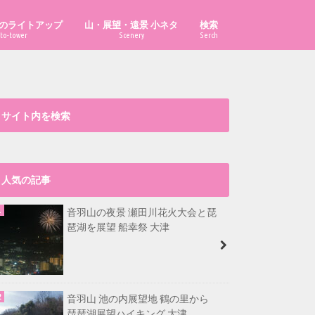
のライトアップ
山・展望・遠景 小ネタ
検索
to-tower
Scenery
Serch
「あべのハルカス」はどこから見え
「ハルカス300」からどこまで見え
「京都府の山」の市町村別最高峰
比叡山から福井県最高峰も見える？
大文字山から淡路島が見える？
漫画・イラスト置き場
る？
る？
は？
サイト内を検索
人気の記事
音羽山の夜景 瀬田川花火大会と琵
琶湖を展望 船幸祭 大津
音羽山 池の内展望地 鶴の里から
琵琶湖展望ハイキング 大津