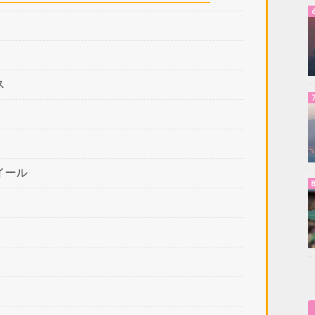
ス
イール