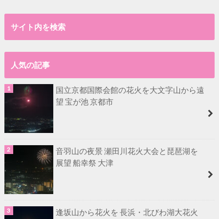
サイト内を検索
人気の記事
国立京都国際会館の花火を大文字山から遠
望 宝が池 京都市
音羽山の夜景 瀬田川花火大会と琵琶湖を
展望 船幸祭 大津
逢坂山から花火を 長浜・北びわ湖大花火