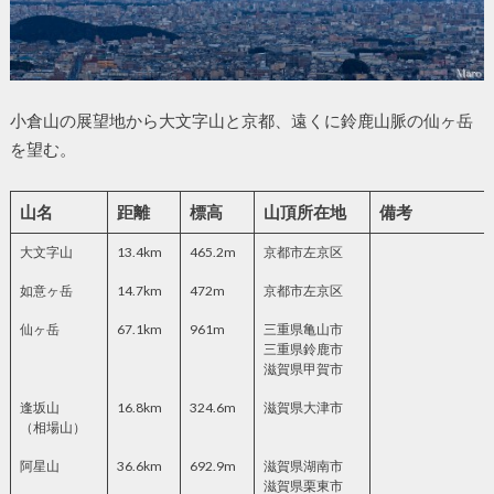
小倉山の展望地から大文字山と京都、遠くに鈴鹿山脈の仙ヶ岳
を望む。
山名
距離
標高
山頂所在地
備考
大文字山
13.4km
465.2m
京都市左京区
如意ヶ岳
14.7km
472m
京都市左京区
仙ヶ岳
67.1km
961m
三重県亀山市
三重県鈴鹿市
滋賀県甲賀市
逢坂山
16.8km
324.6m
滋賀県大津市
（相場山）
阿星山
36.6km
692.9m
滋賀県湖南市
滋賀県栗東市