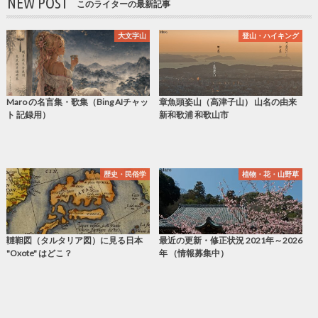
NEW POST
このライターの最新記事
大文字山
登山・ハイキング
Maro の名言集・歌集（Bing AIチャッ
章魚頭姿山（高津子山） 山名の由来
ト 記録用）
新和歌浦 和歌山市
歴史・民俗学
植物・花・山野草
韃靼図（タルタリア図）に見る日本
最近の更新・修正状況 2021年～2026
"Oxote" はどこ？
年 （情報募集中）