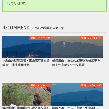
しています。
RECOMMEND
こちらの記事も人気です。
登山・ハイキング
登山・ハイキング
小倉山の展望 京都・東山花灯路を遠
嵯峨嵐山 小倉山の展望地 改修工事を
望 大山神社 遭難注意
終えた京都タワーを眺望
登山・ハイキング
登山・ハイキング
雪の嵐山公園 亀山から渡月橋を望む
嵯峨 小倉山から「京都・東山花灯