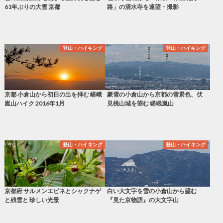
61年ぶりの大雪 京都
路」の清水寺を遠望・撮影
登山・ハイキング
登山・ハイキング
京都 小倉山から初日の出を拝む 嵯峨
豪雪の小倉山から京都の雪景色、伏
嵐山ハイク 2016年1月
見桃山城を望む 嵯峨嵐山
登山・ハイキング
登山・ハイキング
京都府 サルメンエビネとシャクナゲ
白い大文字を雪の小倉山から望む
と残雪と 珍しい光景
『見た京物語』の大文字山