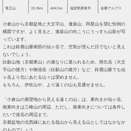
竜王山
33.3km
604.5m
滋賀県栗東市
金勝アルプス
小倉山から京都盆地と大文字山、逢坂山、阿星山を望む恒例の
構図ですが、よく見ると、逢坂山の向こうにうっすら山影が写
っています。
これは鈴鹿山脈南部の仙ヶ岳で、空気が澄んだ日でないと見え
ないでしょう。
比叡山地（京都東山）の連なりに遮られるため、雨乞岳（大文
字山の後方）や御池岳（比叡山の後方）など、鈴鹿山脈でも仙
ヶ岳より北にあたる山々は望めません。
もちろん、伊吹山や、より遠くの山も見通せません。
「小倉山の展望地から見える遠くの山」は、東向きが仙ヶ岳、
南東向きは三峰山の周辺、ただし、南東向きについては条件し
だいで迷岳の周辺まで。
京都盆地の北西縁にあたる低山から見える山としてはなかなか
のものでしょう。