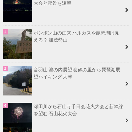
大会と夜景を遠望
ポンポン山の由来 ハルカスや琵琶湖は見
える？ 加茂勢山
音羽山 池の内展望地 鶴の里から琵琶湖展
望ハイキング 大津
瀬田川から石山寺千日会花火大会と新幹線
を望む 石山花火大会