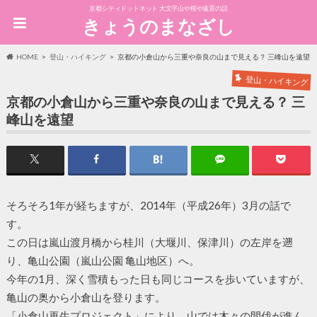
京都シティドットネット 大文字山や桜や遠景の話
きょうのまなざし
HOME
登山・ハイキング
京都の小倉山から三重や奈良の山まで見える？ 三峰山を遠望
登山・ハイキング
京都の小倉山から三重や奈良の山まで見える？ 三
峰山を遠望
そろそろ1年が経ちますが、2014年（平成26年）3月の話で
す。
この日は嵐山渡月橋から桂川（大堰川、保津川）の左岸を遡
り、亀山公園（嵐山公園 亀山地区）へ。
今年の1月、深く雪積もった日も同じコースを歩いていますが、
亀山の奥から小倉山を登ります。
「小倉山再生プロジェクト」により、山では木々の間伐が進ん