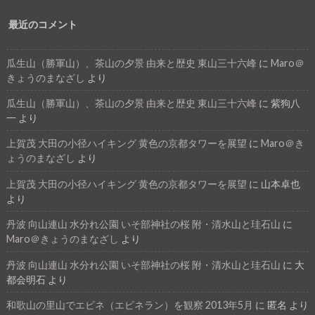
最近のコメント
瓜生山（勝軍山）、茶山の夕景 由来と歴史 東山三十六峰
に
Maro＠
きょうのまなざし
より
瓜生山（勝軍山）、茶山の夕景 由来と歴史 東山三十六峰
に
紫狗八
一
より
上賀茂 大田の小径ハイキング 黄色の京都タワーを展望
に
Maro＠き
ょうのまなざし
より
上賀茂 大田の小径ハイキング 黄色の京都タワーを展望
に
山本卓也
より
丹波 向山連山 水分れ公園 いそ部神社の桜 附・清水山と珪石山
に
Maro＠きょうのまなざし
より
丹波 向山連山 水分れ公園 いそ部神社の桜 附・清水山と珪石山
に
大
都会明石
より
和歌山の里山でエビネ（エビネラン）を観察 2013年5月
に
匿名
より