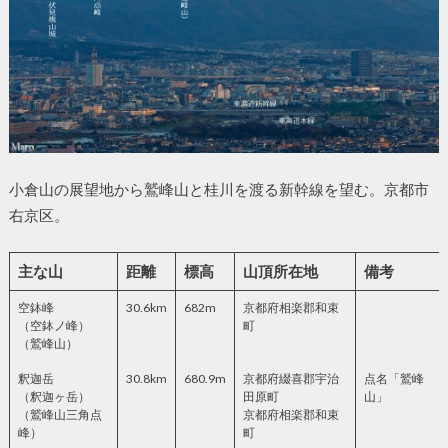
小倉山の展望地から鷲峰山と桂川を渡る新幹線を望む。京都市
右京区。
主な山
距離
標高
山頂所在地
備考
空鉢峰
30.6km
682m
京都府相楽郡和束
（空鉢ノ峰）
町
（鷲峰山）
釈迦岳
30.8km
680.9m
京都府綴喜郡宇治
点名「鷲峰
（釈迦ヶ岳）
田原町
山」
（鷲峰山三角点
京都府相楽郡和束
峰）
町