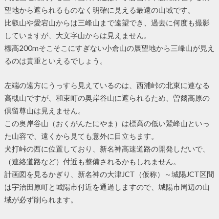
望地から遮られるものなく明確に見える最遠の山域です。
比叡山や愛宕山からは三峰山まで遠望でき、過去に何度も撮影
していますが、大文字山からは見えません。
標高200mそこそこにすぎない小倉山の展望地から三峰山が見え
るのは貴重といえるでしょう。
左端の遠方にうっすら見えているのは、西浦峠の北東に連なる
高槻山ですが、和束町の奥岸谷山に遮られるため、曽爾高原の
倶留尊山は見えません。
この奥岸谷山（おくがんたにやま）は標高の低い鷲峰山といっ
た山容で、遠くから見ても意外に目立ちます。
犬打峠の西に位置しており、新名神高速道路の開発しだいで、
（連絡道路など）付近も整備されるかもしれません。
計画図を見るかぎり、新名神の大津JCT（仮称）～城陽JCT区間
は宇治田原町と城陽市付近を通過しますので、城陽市周辺の山
域が必ず削られます。