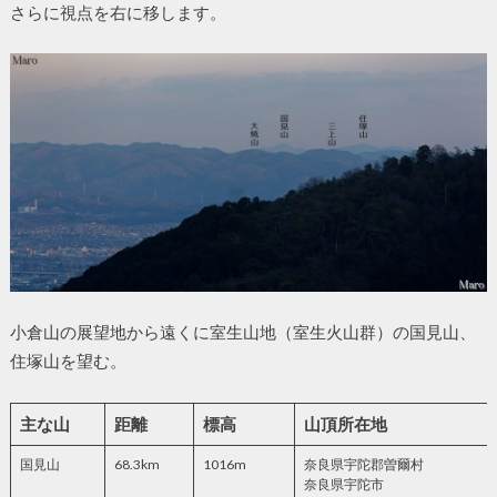
さらに視点を右に移します。
小倉山の展望地から遠くに室生山地（室生火山群）の国見山、
住塚山を望む。
主な山
距離
標高
山頂所在地
国見山
68.3km
1016m
奈良県宇陀郡曽爾村
奈良県宇陀市