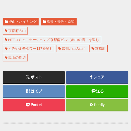
登山・ハイキング
風景・景色・遠望
京都府の山
NTTコミュニケーションズ京都南ビル（赤白の塔）を望む
くみやま夢タワー137を望む
京都北山の山々
京都府
嵐山の周辺
ポスト
シェア
はてブ
送る
Pocket
feedly