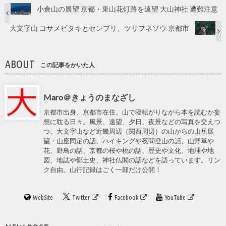
小倉山の展望 京都・東山花灯路を遠望 大山神社 遭難注意
大文字山 コサメビタキとセンブリ、ツリフネソウ 京都市
ABOUT
この記事をかいた人
Maro＠きょうのまなざし
京都市出身、京都市在住。山で寝転がりながら本を読むか妄
想に耽る日々。風景、遠望、夕日、夜景などの写真を交えつ
つ、大文字山など近畿周辺（関西周辺）の山からの山岳展
望・山座同定の話、ハイキングや夜間登山の話、山野草や
花、野鳥の話、京都の桜や桃の話、歴史や文化、地理や地
図、地誌や郷土史、神社仏閣の話などを語っています。リン
ク自由。山行記録はごく一部だけ公開！
WebSite
Twitter
Facebook
YouTube