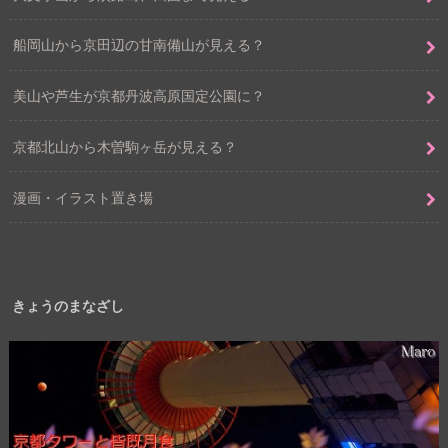
船岡山から京田辺の甘南備山が見える？
美山や芦生が京都丹波高原国定公園に？
京都北山から木曽駒ヶ岳が見える？
漫画・イラスト置き場
きょうのまなざし