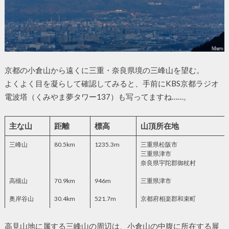
京都の小倉山から遠くに三重・奈良県境の三峰山を望む。
よくよく目を凝らして確認してみると、手前にKBS京都ラジオ
電波塔（くみやま夢タワー137）も写ってますね……。
主な山
距離
標高
山頂所在地
三峰山
80.5km
1235.3m
三重県松阪市
三重県津市
奈良県宇陀郡御杖村
高槻山
70.9km
946m
三重県津市
奥岸谷山
30.4km
521.7m
京都府相楽郡和束町
高見山地に属する三峰山の周辺は、小倉山の中腹に所在する展