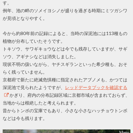
す。
例年、池の畔のソメイヨシノが盛りを過ぎる時期にミツガシワ
が見頃となりやすく。
今から約80年前の記録によると、当時の深泥池には113種もの
植物が分布していたそうです。
トキソウ、サワギキョウなどは今でも残存していますが、サギ
ソウ、アギナシなどは消失しました。
現状不明の扱いながら、ヤチスギランといった希少種も、おそ
らく残っていません。
京都府で新たに絶滅危惧種に指定されたアブノメも、かつては
深泥池で見られたようですが、
レッドデータブックを確認する
かぎり、府内の分布記録区域に京都市域が含まれておらず、
当地からは根絶したと考えられます。
昔からトンボの宝庫でもあり、小さな小さなハッチョウトンボ
などは今も残ります。