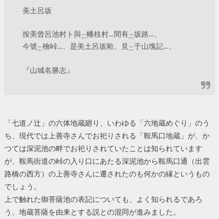
美土呂坂
按美曾呂池村ト與
幡枝村
間有
坂路
、
二
一
二
一
今號
檜峠
、是美土呂坂歟、見
于山塊記
、
二
一
二
一
『山城名勝志』
「七道ノ辻」の六体地蔵廻り、いわゆる「六地蔵めぐり」のう
ち、現代では上善寺さんでお祀りされる「鞍馬口地蔵」が、か
つては深泥池の畔でお祀りされていたことは知られています
が、鞍馬街道の峠の入り口にあたる深泥池から鞍馬口通（出雲
路橋の西方）の上善寺さんに遷されたのも何かの縁というもの
でしょう。
上で触れた御菩薩池の表記についても、よく知られるであろ
う、地蔵菩薩を由来とする説との混同が進みました。