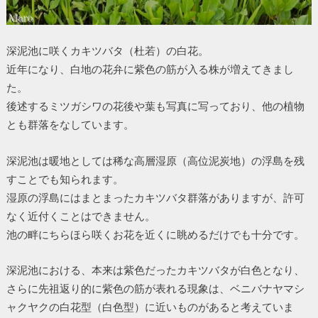
深泥池に咲くカキツバタ（杜若）の白花。
近年になり、白地の花弁に紫色の筋が入る株が増えてきまし
た。
後述するミツガシワの花後や葉も写真に写っており、他の植物
とも群落をなしています。
深泥池は暖地としては稀な高層湿原（高位泥炭地）の浮島を残
すことでも知られます。
湿原の浮島にはまとまったカキツバタ群落がありますが、許可
なく近付くことはできません。
池の畔にちらほら咲くお花を近くに眺めるだけでも十分です。
深泥池における、本来は紫色だったカキツバタが白色となり、
さらに先祖返り的に紫色の筋が表れる現象は、ベニバナヤマシ
ャクヤクの白花型（白色型）に近いものがあると考えていま