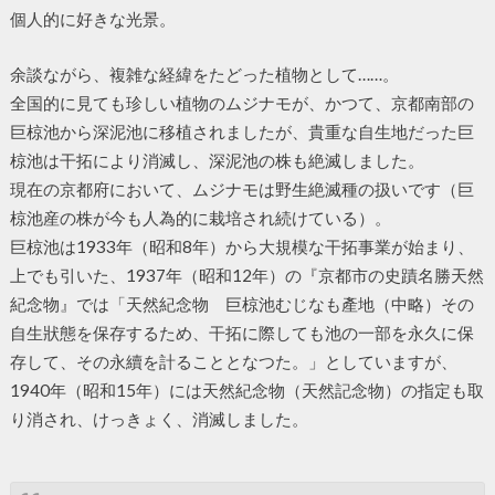
個人的に好きな光景。
余談ながら、複雑な経緯をたどった植物として……。
全国的に見ても珍しい植物のムジナモが、かつて、京都南部の
巨椋池から深泥池に移植されましたが、貴重な自生地だった巨
椋池は干拓により消滅し、深泥池の株も絶滅しました。
現在の京都府において、ムジナモは野生絶滅種の扱いです（巨
椋池産の株が今も人為的に栽培され続けている）。
巨椋池は1933年（昭和8年）から大規模な干拓事業が始まり、
上でも引いた、1937年（昭和12年）の『京都市の史蹟名勝天然
紀念物』では「天然紀念物 巨椋池むじなも產地（中略）その
自生狀態を保存するため、干拓に際しても池の一部を永久に保
存して、その永續を計ることとなつた。」としていますが、
1940年（昭和15年）には天然紀念物（天然記念物）の指定も取
り消され、けっきょく、消滅しました。