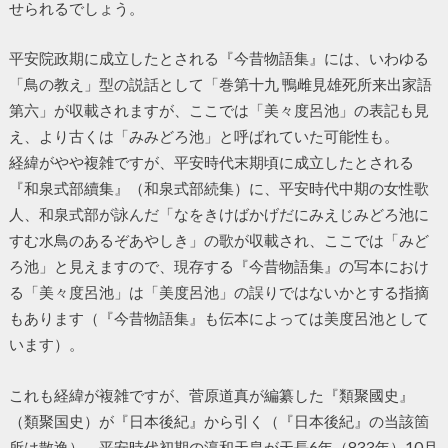
せられるでしょう。
平安院政期に成立したとされる『今昔物語集』には、いわゆる
「鳥の教え」型の説話として「巻第十九 鴨雌見雄死所来出家語
第六」が収載されますが、ここでは「美々度呂池」の表記も見
え、より古くは「みみどろ池」と呼ばれていた可能性も。
経緯がやや複雑ですが、平安時代末期頃に成立したとされる
『和泉式部續集』（和泉式部続集）に、平安時代中期の女性歌
人、和泉式部が詠んだ「なをきけばかげだにみえじみどろ池に
すむ水鳥のあるぞあやしき」の歌が収載され、ここでは「みど
ろ池」と見えますので、現存する『今昔物語集』の写本におけ
る「美々度呂池」は「美度呂池」の誤りではないかとする指摘
もあります（『今昔物語集』も伝本によっては美度呂池として
います）。
これも経緯が複雑ですが、菅原道真が編纂した『類聚國史』
（類聚国史）が『日本後紀』から引く（『日本後紀』の当該箇
所は散逸）、平安時代初期の淳和天皇が天長6年（833年）10月