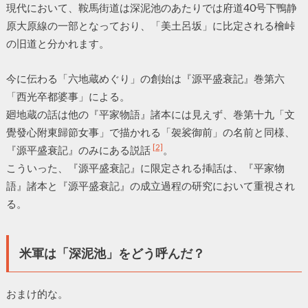
現代において、鞍馬街道は深泥池のあたりでは府道40号下鴨静
原大原線の一部となっており、「美土呂坂」に比定される檜峠
の旧道と分かれます。
今に伝わる「六地蔵めぐり」の創始は『源平盛衰記』巻第六
「西光卒都婆事」による。
廻地蔵の話は他の『平家物語』諸本には見えず、巻第十九「文
覺發心附東歸節女事」で描かれる「袈裟御前」の名前と同様、
[2]
『源平盛衰記』のみにある説話
。
こういった、『源平盛衰記』に限定される挿話は、『平家物
語』諸本と『源平盛衰記』の成立過程の研究において重視され
る。
米軍は「深泥池」をどう呼んだ？
おまけ的な。