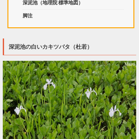
深泥池（地理院 標準地図）
脚注
深泥池の白いカキツバタ（杜若）