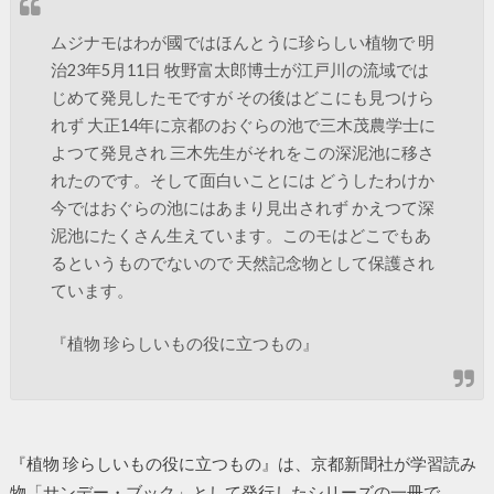
ムジナモはわが國ではほんとうに珍らしい植物で 明
治23年5月11日 牧野富太郎博士が江戸川の流域では
じめて発見したモですが その後はどこにも見つけら
れず 大正14年に京都のおぐらの池で三木茂農学士に
よつて発見され 三木先生がそれをこの深泥池に移さ
れたのです。そして面白いことには どうしたわけか
今ではおぐらの池にはあまり見出されず かえつて深
泥池にたくさん生えています。このモはどこでもあ
るというものでないので 天然記念物として保護され
ています。
『植物 珍らしいもの役に立つもの』
『植物 珍らしいもの役に立つもの』は、京都新聞社が学習読み
物「サンデー・ブック」として発行したシリーズの一冊で、