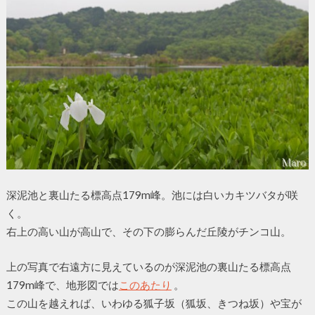
深泥池と裏山たる標高点179m峰。池には白いカキツバタが咲
く。
右上の高い山が高山で、その下の膨らんだ丘陵がチンコ山。
上の写真で右遠方に見えているのが深泥池の裏山たる標高点
179m峰で、地形図では
このあたり
。
この山を越えれば、いわゆる狐子坂（狐坂、きつね坂）や宝が