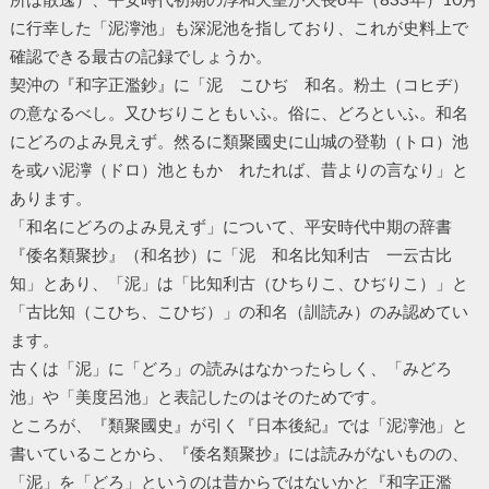
に行幸した「泥濘池」も深泥池を指しており、これが史料上で
確認できる最古の記録でしょうか。
契沖の『和字正濫鈔』に「泥 こひぢ 和名。粉土（コヒヂ）
の意なるべし。又ひぢりこともいふ。俗に、どろといふ。和名
にどろのよみ見えず。然るに類聚國史に山城の登勒（トロ）池
を或ハ泥濘（ドロ）池ともかゝれたれば、昔よりの言なり」と
あります。
「和名にどろのよみ見えず」について、平安時代中期の辞書
『倭名類聚抄』（和名抄）に「泥 和名比知利古 一云古比
知」とあり、「泥」は「比知利古（ひちりこ、ひぢりこ）」と
「古比知（こひち、こひぢ）」の和名（訓読み）のみ認めてい
ます。
古くは「泥」に「どろ」の読みはなかったらしく、「みどろ
池」や「美度呂池」と表記したのはそのためです。
ところが、『類聚國史』が引く『日本後紀』では「泥濘池」と
書いていることから、『倭名類聚抄』には読みがないものの、
「泥」を「どろ」というのは昔からではないかと『和字正濫