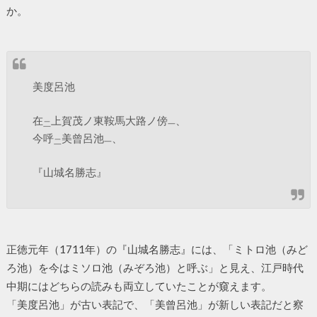
か。
美度呂池
在
上賀茂ノ東鞍馬大路ノ傍
、
二
一
今呼
美曾呂池
、
二
一
『山城名勝志』
正徳元年（1711年）の『山城名勝志』には、「ミトロ池（みど
ろ池）を今はミソロ池（みぞろ池）と呼ぶ」と見え、江戸時代
中期にはどちらの読みも両立していたことが窺えます。
「美度呂池」が古い表記で、「美曾呂池」が新しい表記だと察