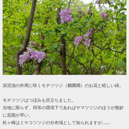
深泥池の外周に咲くモチツツジ（黐躑躅）のお花と眩しい緑。
モチツツジはつぼみも目立ちました。
当地に限らず、同等の環境下であればヤマツツジのほうが微妙
に花期が早い。
松ヶ崎はミヤコツツジの分布域として知られますが……。