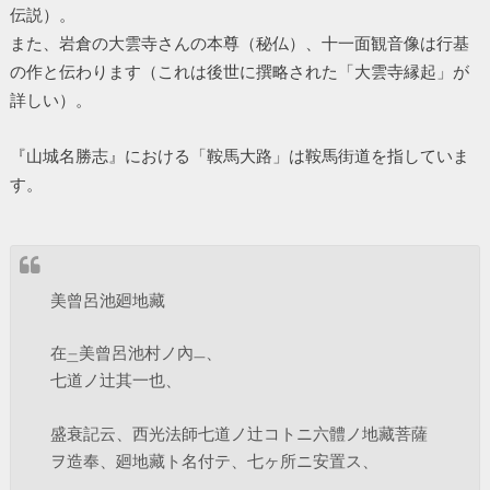
伝説）。
また、岩倉の大雲寺さんの本尊（秘仏）、十一面観音像は行基
の作と伝わります（これは後世に撰略された「大雲寺縁起」が
詳しい）。
『山城名勝志』における「鞍馬大路」は鞍馬街道を指していま
す。
美曾呂池廻地藏
在
美曾呂池村ノ內
、
二
一
七道ノ辻其一也、
盛衰記云、西光法師七道ノ辻コトニ六體ノ地藏菩薩
ヲ造奉、廻地藏ト名付テ、七ヶ所ニ安置ス、