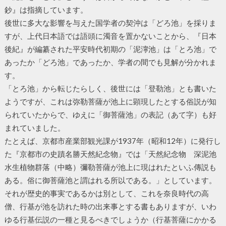
鈔』は指摘しています。
後世に多大な影響を与えた国学者の契沖は「どろ池」を採りま
すが、上代日本語では語頭に濁音を置かないことから、『日本
後紀』が編纂された平安時代初期の「泥濘池」は「とろ池」で
あったか「どろ池」であったか、学者の間でも見解が分かれま
す。
「とろ池」から転じたらしく、後世には「登勒池」とも書いた
ようですが、これは弥勒菩薩が池上に顕現したとする俗説が知
られていたからで、ゆえに「御菩薩池」の表記（あて字）も好
まれていました。
たとえば、京都市産業部観光課が1937年（昭和12年）に発行し
た『京都市の史蹟名勝天然紀念物』では「天然紀念物 深泥池
水生植物群落（中略）彌勒菩薩が池上に現はれたといふ傳説も
ある。俗に御菩薩池と謂はれる所以である。」としています。
それが歴史的事実であるかは別として、これを奈良時代の高
僧、行基が池を訪れた時の出来事とする書もありますが、いわ
ゆる行基伝説の一種と見るべきでしょうか（行基菩薩にかかる