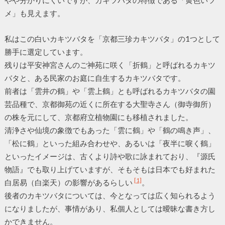
やや分かりにくいですが、カキツバタの特徴である「黄色いツ
メ」も見えます。
私はこの白いカキツバタを「京都三珍カキツバタ」の1つとして
勝手に選定しています。
残りは平安神宮さんのご神苑に咲く「折鶴」と呼ばれるカキツ
バタと、ある民家のお庭に自生するカキツバタです。
前者は「雲井の鶴」や「雲上鶴」とも呼ばれるカキツバタの園
芸品種で、京都御苑の近くに所在する大聖寺さん（御寺御所）
の株を元にして、京都府立植物園にも移植されました。
清浄さや仙境の象徴でもあった「雲に鶴」や「鶴の鳴き声」、
「松に鶴」といった組み合わせや、あるいは「夜半に唳く鶴」
といったイメージは、古くより詩や歌に詠まれており、『源氏
物語』でも取り上げていますが、そもそもは日本でも好まれた
[1]
白居易（白楽天）の影響があるらしい
。
後者のカキツバタについては、今となっては広く知られるよう
になりましたが、事情があり、私個人としては曖昧な書き方し
かできません。