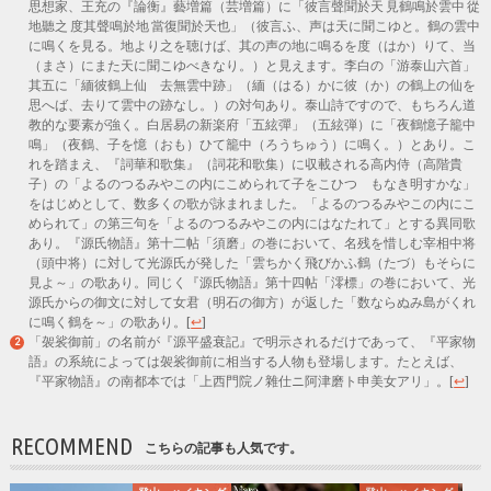
思想家、王充の『論衡』藝増篇（芸増篇）に「彼言聲聞於天 見鶴鳴於雲中 從
地聽之 度其聲鳴於地 當復聞於天也」（彼言ふ、声は天に聞こゆと。鶴の雲中
に鳴くを見る。地より之を聴けば、其の声の地に鳴るを度（はか）りて、当
（まさ）にまた天に聞こゆべきなり。）と見えます。李白の「游泰山六首」
其五に「緬彼鶴上仙 去無雲中跡」（緬（はる）かに彼（か）の鶴上の仙を
思へば、去りて雲中の跡なし。）の対句あり。泰山詩ですので、もちろん道
教的な要素が強く。白居易の新楽府「五絃彈」（五絃弾）に「夜鶴憶子籠中
鳴」（夜鶴、子を憶（おも）ひて籠中（ろうちゅう）に鳴く。）とあり。こ
れを踏まえ、『詞華和歌集』（詞花和歌集）に収載される高内侍（高階貴
子）の「よるのつるみやこの内にこめられて子をこひつゝもなき明すかな」
をはじめとして、数多くの歌が詠まれました。「よるのつるみやこの内にこ
められて」の第三句を「よるのつるみやこの内にはなたれて」とする異同歌
あり。『源氏物語』第十二帖「須磨」の巻において、名残を惜しむ宰相中将
（頭中将）に対して光源氏が発した「雲ちかく飛びかふ鶴（たづ）もそらに
見よ～」の歌あり。同じく『源氏物語』第十四帖「澪標」の巻において、光
源氏からの御文に対して女君（明石の御方）が返した「数ならぬみ島がくれ
に鳴く鶴を～」の歌あり。
[
↩
]
「袈裟御前」の名前が『源平盛衰記』で明示されるだけであって、『平家物
語』の系統によっては袈裟御前に相当する人物も登場します。たとえば、
『平家物語』の南都本では「上西門院ノ雜仕ニ阿津磨ト申美女アリ」。
[
↩
]
RECOMMEND
こちらの記事も人気です。