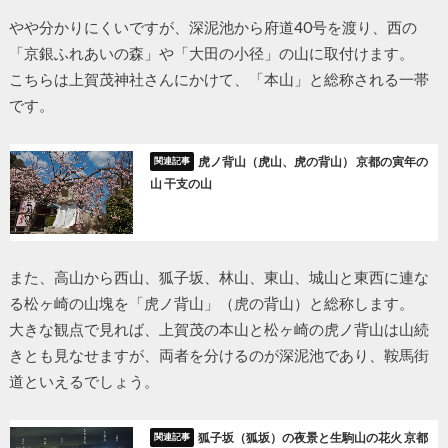
やや分かりにくいですが、深泥池から府道40号を渡り、西の
「京銀ふれあいの森」や「大田の小径」の山に取付けます。
こちらは上賀茂神社さんにかけて、「本山」と総称される一帯
です。
虎ノ背山（虎山、虎の背山） 京都の寅年の
山 干支の山
また、高山から西山、狐子坂、林山、東山、城山と東西に連な
る松ヶ崎の山塊を「虎ノ背山」（虎の背山）と総称します。
大きな観点で見れば、上賀茂の本山と松ヶ崎の虎ノ背山は山続
きとも見なせますが、両者を分けるのが深泥池であり、鞍馬街
道といえるでしょう。
狐子坂（狐坂）の夜景と生駒山の花火 京都