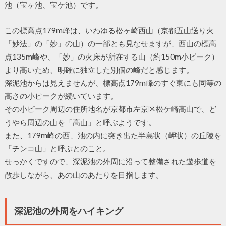
池（宝ヶ池、宝ケ池）です。
この標高点179m峰は、いわゆる松ヶ崎西山（京都五山送り火
「妙法」の「妙」の山）の一部とも見なせますが、西山の標高
点135m峰や、「妙」の火床が所在する山（約150m小ピーク）
より高いため、明確に独立した別個の峰だと感じます。
深泥池からは見えませんが、標高点179m峰のすぐ東にも同等の
高さの小ピークが続いています。
その小ピーク周辺の住所地名が京都市左京区松ケ崎高山で、ど
うやら周辺の山を「高山」と呼ぶようです。
また、179m峰の西、池の内に突き出た半島状（岬状）の丘陵を
「チンコ山」と呼ぶとのこと。
せっかくですので、深泥池の外周に沿って整備された遊歩道を
散歩しながら、あの山のあたりを目指します。
深泥池の外周をハイキング