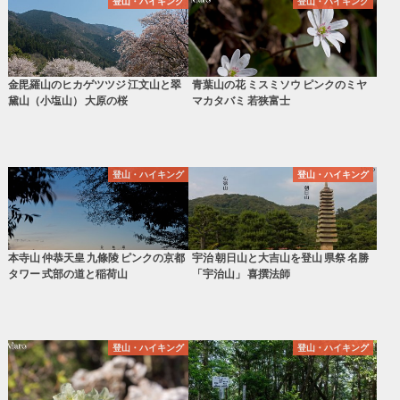
登山・ハイキング
登山・ハイキング
金毘羅山のヒカゲツツジ 江文山と翠
青葉山の花 ミスミソウ ピンクのミヤ
黛山（小塩山） 大原の桜
マカタバミ 若狭富士
登山・ハイキング
登山・ハイキング
本寺山 仲恭天皇 九條陵 ピンクの京都
宇治 朝日山と大吉山を登山 県祭 名勝
タワー 式部の道と稲荷山
「宇治山」 喜撰法師
登山・ハイキング
登山・ハイキング