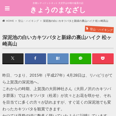
京都シティドットネット 大文字山や桜や遠景の話
きょうのまなざし
HOME
登山・ハイキング
深泥池の白いカキツバタと新緑の裏山ハイク 松ヶ崎高山
登山・ハイキング
深泥池の白いカキツバタと新緑の裏山ハイク 松ヶ
崎高山
昨日、つまり、2015年（平成27年）4月28日は、リハビリがて
ら上賀茂の深泥池へ。
これからの時期、上賀茂の大田神社さん（大田ノ沢のカキツバ
タ群落）ではカキツバタ（杜若）が次々とお花を咲かせ、それ
を目当てに多くの方々が訪れますが、すぐ近くの深泥池でも変
わったカキツバタを観賞できます。
かつては葵祭の頃に数多く咲いていたように記憶しています