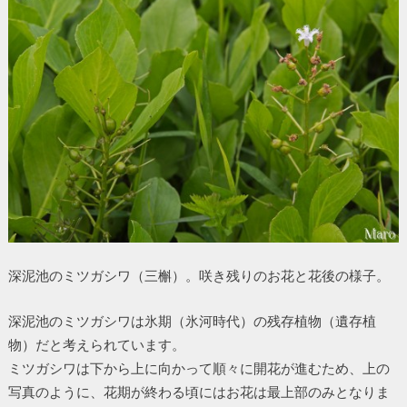
深泥池のミツガシワ（三槲）。咲き残りのお花と花後の様子。
深泥池のミツガシワは氷期（氷河時代）の残存植物（遺存植
物）だと考えられています。
ミツガシワは下から上に向かって順々に開花が進むため、上の
写真のように、花期が終わる頃にはお花は最上部のみとなりま