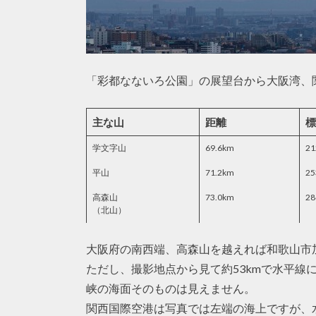
「彩都なないろ公園」の展望台から大阪湾、
主な山
距離
標
学文字山
69.6km
2
平山
71.2km
25
高森山
73.0km
28
（北山）
大阪府の南西端、高森山を越えれば和歌山市
ただし、撮影地点から見て約53kmで水平線
峡の海面そのものは見えません。
関西国際空港は写真では左端の海上ですが、