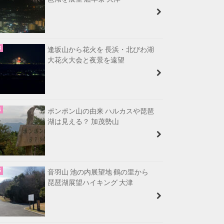
逢坂山から花火を 長浜・北びわ湖
大花火大会と夜景を遠望
ポンポン山の由来 ハルカスや琵琶
湖は見える？ 加茂勢山
音羽山 池の内展望地 鶴の里から
琵琶湖展望ハイキング 大津