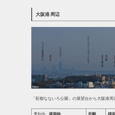
大阪港 周辺
「彩都なないろ公園」の展望台から大阪港周
主な山、建築物
距離
標