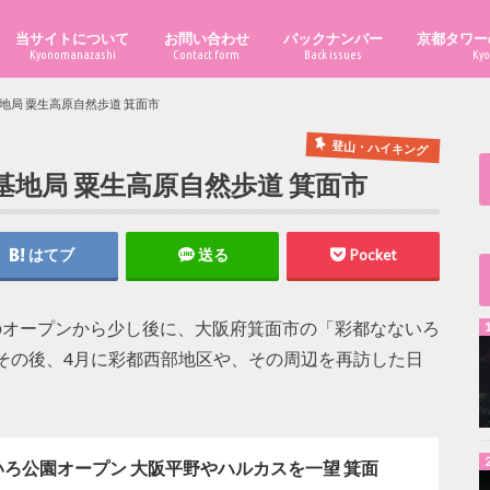
当サイトについて
お問い合わせ
バックナンバー
京都タワー
Kyonomanazashi
Contact form
Back issues
Kyo
地局 粟生高原自然歩道 箕面市
登山・ハイキング
地局 粟生高原自然歩道 箕面市
はてブ
送る
Pocket
7日のオープンから少し後に、大阪府箕面市の「彩都なないろ
その後、4月に彩都西部地区や、その周辺を再訪した日
ろ公園オープン 大阪平野やハルカスを一望 箕面