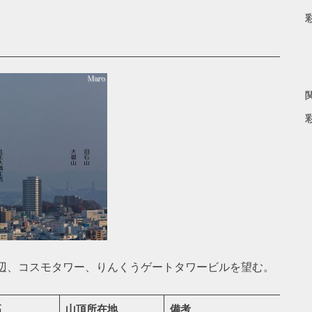
辺、コスモタワー、りんくうゲートタワービルを望む。
高
山頂所在地
備考