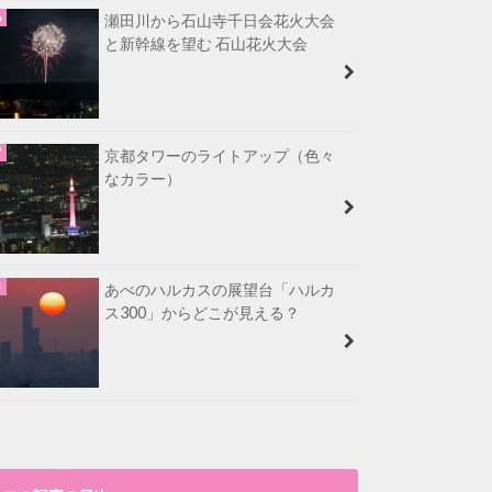
瀬田川から石山寺千日会花火大会
と新幹線を望む 石山花火大会
京都タワーのライトアップ（色々
なカラー）
あべのハルカスの展望台「ハルカ
ス300」からどこが見える？