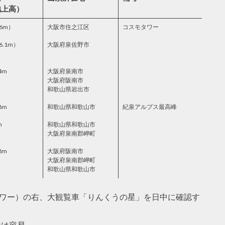
地上高）
6m）
大阪市住之江区
コスモタワー
6.1m）
大阪府泉佐野市
4m
大阪府泉南市
大阪府阪南市
和歌山県岩出市
8m
和歌山県和歌山市
紀泉アルプス最高峰
m
和歌山県和歌山市
大阪府泉南郡岬町
8m
大阪府阪南市
大阪府泉南郡岬町
和歌山県和歌山市
タワー）の右、大観覧車「りんくうの星」を日中に確認す
影は容易。