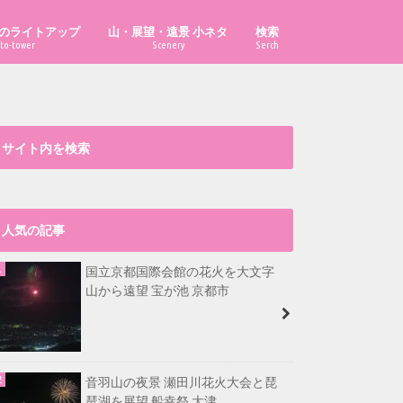
のライトアップ
山・展望・遠景 小ネタ
検索
to-tower
Scenery
Serch
「あべのハルカス」はどこから見え
「ハルカス300」からどこまで見え
「京都府の山」の市町村別最高峰
比叡山から福井県最高峰も見える？
大文字山から淡路島が見える？
漫画・イラスト置き場
る？
る？
は？
サイト内を検索
人気の記事
国立京都国際会館の花火を大文字
山から遠望 宝が池 京都市
音羽山の夜景 瀬田川花火大会と琵
琶湖を展望 船幸祭 大津