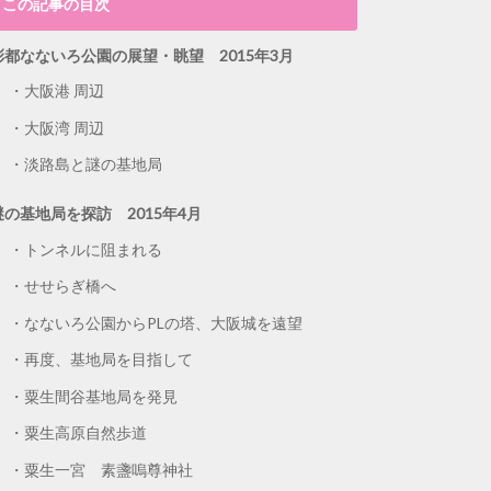
この記事の目次
彩都なないろ公園の展望・眺望 2015年3月
大阪港 周辺
大阪湾 周辺
淡路島と謎の基地局
謎の基地局を探訪 2015年4月
トンネルに阻まれる
せせらぎ橋へ
なないろ公園からPLの塔、大阪城を遠望
再度、基地局を目指して
粟生間谷基地局を発見
粟生高原自然歩道
粟生一宮 素盞嗚尊神社