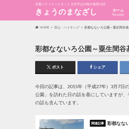
京都シティドットネット 大文字山や桜や遠景の話
きょうのまなざし
ホーム
Top page
HOME
登山・ハイキング
彩都なないろ公園～粟生間谷基
彩都なないろ公園～粟生間谷基
ポスト
シェア
今回の記事は、2015年（平成27年）3月
公園」を訪れた日の話を基にしていますが、
の話も含んでいます。
彩都なない