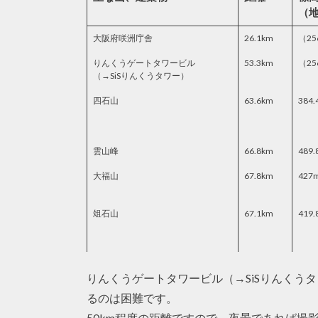
（
大阪府咲洲庁舎
26.1km
（25
りんくうゲートタワービル
53.3km
（25
（→SiSりんくうタワー）
四石山
63.6km
384.
雲山峰
66.8km
489.
大福山
67.8km
427
俎石山
67.1km
419.
りんくうゲートタワービル（→SiSりんくう
るのは困難です。
50km程度の距離ですので、夜景であれば撮