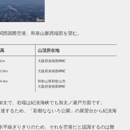
関西国際空港、和泉山脈西端部を望む。
高
山頂所在地
12m
大阪府泉南郡岬町
3.8m
大阪府泉南郡岬町
4.4m
和歌山県和歌山市
大阪府泉南郡岬町
加太で、右端は紀淡海峡でも加太ノ瀬戸方面です。
に達するため、「彩都なないろ公園」の展望台から紀淡海
水平線ぎりぎりのため、それを空港だと認識するのは難