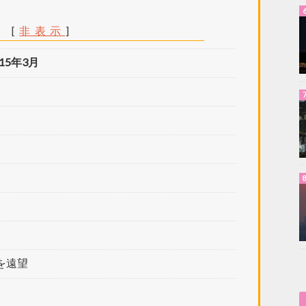
次
[
非表示
]
5年3月
を遠望