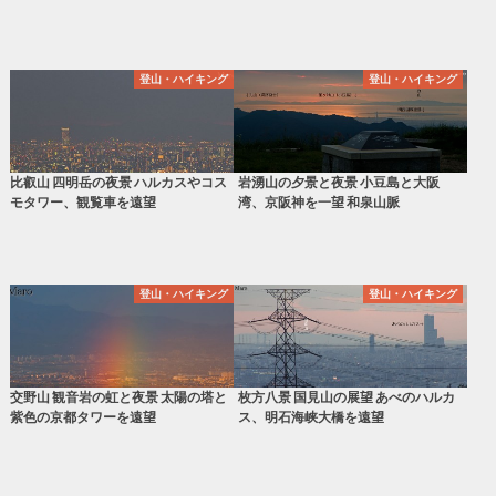
登山・ハイキング
登山・ハイキング
比叡山 四明岳の夜景 ハルカスやコス
岩湧山の夕景と夜景 小豆島と大阪
モタワー、観覧車を遠望
湾、京阪神を一望 和泉山脈
登山・ハイキング
登山・ハイキング
交野山 観音岩の虹と夜景 太陽の塔と
枚方八景 国見山の展望 あべのハルカ
紫色の京都タワーを遠望
ス、明石海峡大橋を遠望