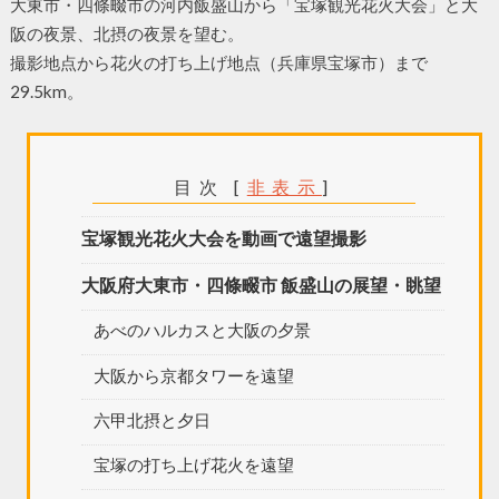
大東市・四條畷市の河内飯盛山から「宝塚観光花火大会」と大
阪の夜景、北摂の夜景を望む。
撮影地点から花火の打ち上げ地点（兵庫県宝塚市）まで
29.5km。
目次
[
非表示
]
宝塚観光花火大会を動画で遠望撮影
大阪府大東市・四條畷市 飯盛山の展望・眺望
あべのハルカスと大阪の夕景
大阪から京都タワーを遠望
六甲北摂と夕日
宝塚の打ち上げ花火を遠望