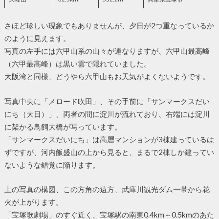
さほど珍しい現象でもありませんが、夕日が2つ重なっているか
のように見えます。
写真の左手には六甲山系の山々が連なりますが、六甲山最高峰
（六甲最高峰）は黒い雲で隠れていました。
大阪湾と同様、どうやら六甲山もお天気がよくないようです。
写真中央に「メロード吹田」、その手前に「サンマークスだい
にち（大日）」、両者の間に淀川が流れており、右端には淀川
に架かる鳥飼大橋が写っています。
「サンマークスだいにち」は高層マンションが3棟建っているは
ずですが、河内飯盛山の上から見ると、まるで2棟しか建ってい
ないような錯覚に陥ります。
上の写真の構図、この方角の遠方、武庫川観光ダム一帯から花
火が上がります。
「宝塚歌劇場」のすぐ近く、宝塚駅の南東0.4km～0.5kmのあた