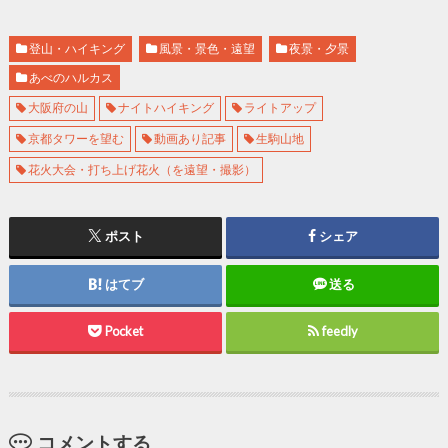
登山・ハイキング
風景・景色・遠望
夜景・夕景
あべのハルカス
大阪府の山
ナイトハイキング
ライトアップ
京都タワーを望む
動画あり記事
生駒山地
花火大会・打ち上げ花火（を遠望・撮影）
ポスト
シェア
はてブ
送る
Pocket
feedly
コメントする