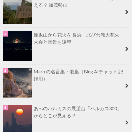
える？ 加茂勢山
逢坂山から花火を 長浜・北びわ湖大花火
大会と夜景を遠望
Maro の名言集・歌集（Bing AIチャット 記
録用）
あべのハルカスの展望台「ハルカス300」
からどこが見える？