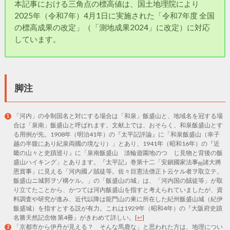
本記事における三角点の標高値は、国土地理院により
2025年（令和7年）4月1日に実施された「令和7年度 全国
の標高成果の改定」（「測地成果2024」に改定）に対応
しています。
脚注
「河内」の令制国名と対にする場合は「和泉」飯盛山と、地域名を冠する場
合は「泉南」飯盛山と呼ばれます。文献上では、おそらく、和泉飯盛山とす
る用例が先。1908年（明治41年）の『太平記評論』に「和泉飯盛山（幸子
越の半腹にあり紀泉両國の境なり）」とあり、1941年（昭和16年）の『近
畿の山々と史蹟巡り』に「泉南飯盛山 淡輪遊園地のつゝじ見物と背後の飯
盛山ハイキング」とあります。『太平記』巻第十二「安鎭國家法事
諸大將
附
恩賞事」に見える「河內國ノ賊徒等。佐々目憲法僧正ト云ケル者ヲ取立テ。
飯盛山ニ城郭ヲゾ構ケル。」の「飯盛山の城」は、「河内国の賊徒等」が取
り立てたことから、かつては河内飯盛山を指すと考えられていましたが、資
料調査や研究が進み、近代以降は龍門山の東に所在した紀州飯盛山城（紀伊
飯盛城）を指すとする説が有力。これは1929年（昭和4年）の『大阪府史蹟
名勝天然記念物 第4冊』がきわめて詳しい。
[
↩
]
「京都市から伊丹が見える？ そんな馬鹿な」と思われた方は、地理につい