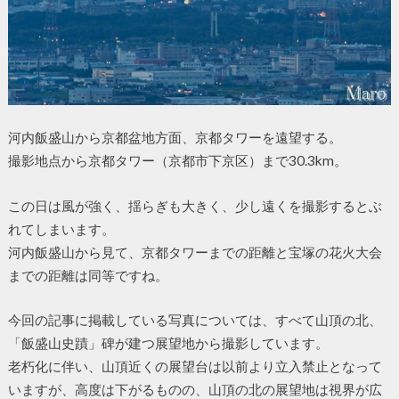
河内飯盛山から京都盆地方面、京都タワーを遠望する。
撮影地点から京都タワー（京都市下京区）まで30.3km。
この日は風が強く、揺らぎも大きく、少し遠くを撮影するとぶ
れてしまいます。
河内飯盛山から見て、京都タワーまでの距離と宝塚の花火大会
までの距離は同等ですね。
今回の記事に掲載している写真については、すべて山頂の北、
「飯盛山史蹟」碑が建つ展望地から撮影しています。
老朽化に伴い、山頂近くの展望台は以前より立入禁止となって
いますが、高度は下がるものの、山頂の北の展望地は視界が広