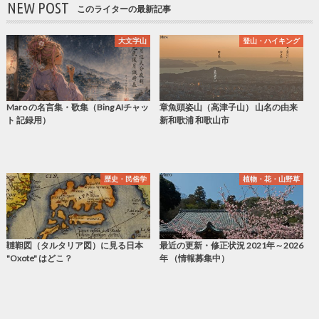
NEW POST
このライターの最新記事
大文字山
登山・ハイキング
Maro の名言集・歌集（Bing AIチャッ
章魚頭姿山（高津子山） 山名の由来
ト 記録用）
新和歌浦 和歌山市
歴史・民俗学
植物・花・山野草
韃靼図（タルタリア図）に見る日本
最近の更新・修正状況 2021年～2026
"Oxote" はどこ？
年 （情報募集中）