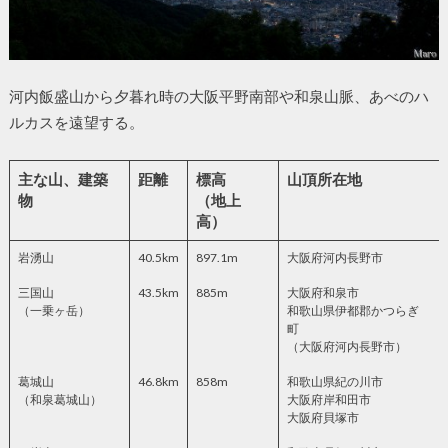
河内飯盛山から夕暮れ時の大阪平野南部や和泉山脈、あべのハ
ルカスを遠望する。
主な山、建築
距離
標高
山頂所在地
物
（地上
高）
岩湧山
40.5km
897.1m
大阪府河内長野市
三国山
43.5km
885m
大阪府和泉市
（一乗ヶ岳）
和歌山県伊都郡かつらぎ
町
（大阪府河内長野市）
葛城山
46.8km
858m
和歌山県紀の川市
（和泉葛城山）
大阪府岸和田市
大阪府貝塚市