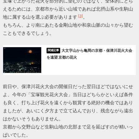
宝塚で上がった花火を部分的に望むのではなく、全体的にとら
えるためには、京都市から近い山域であれば北摂山系や生駒山
[3]
地に属する山を選ぶ必要があります
。
もちろん、より南にあたる金剛山地や和泉山脈の山々から望む
こともできるでしょう。
大文字山から亀岡の京都・保津川花火大会
を遠望 京都の花火
前日や、保津川花火大会の開催日だった翌日ほどではないにせ
よ、今年の「宝塚観光花火大会」当日はどちらかといえば条件
も良く、打ち上げ花火を遠くから観賞する絶好の機会ではあり
ましたが、あいにく夕方まで立て込んでおり、残念ながら遠出
はかないそうもありません。
京都から交野山など生駒山地の北部まで足を延ばすのが精いっ
ぱいでした。