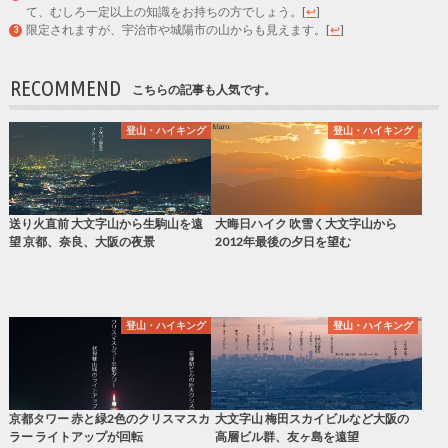
て、むしろ一定以上の知識をお持ちの方でしょう。
[
↩
]
限定されますが、宇治市や城陽市の山からも見えます。
[
↩
]
RECOMMEND
こちらの記事も人気です。
登山・ハイキング
登山・ハイキング
送り火直前 大文字山から生駒山を遠
大晦日ハイク 吹雪く大文字山から
望 京都、奈良、大阪の夜景
2012年最後の夕日を望む
登山・ハイキング
登山・ハイキング
京都タワー 赤と緑2色のクリスマスカ
大文字山 梅田スカイビルなど大阪の
ラー ライトアップが回転
高層ビル群、友ヶ島を遠望