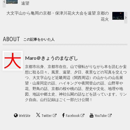
遠望
大文字山から亀岡の京都・保津川花火大会を遠望 京都の
花火
ABOUT
この記事をかいた人
Maro＠きょうのまなざし
京都市出身、京都市在住。山で寝転がりながら本を読むか妄
想に耽る日々。風景、遠望、夕日、夜景などの写真を交えつ
つ、大文字山など近畿周辺（関西周辺）の山からの山岳展
望・山座同定の話、ハイキングや夜間登山の話、山野草や
花、野鳥の話、京都の桜や桃の話、歴史や文化、地理や地
図、地誌や郷土史、神社仏閣の話などを語っています。リン
ク自由。山行記録はごく一部だけ公開！
WebSite
Twitter
Facebook
YouTube