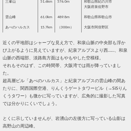
三峯山
51.6km
576.0m
和歌山県紀の川市
大阪府泉佐野市
雲山峰
61.0km
489.8m
和歌山県和歌山市
あべのハルカス
15.7km
（300m）
大阪市阿倍野区
近くの平地部はシャープな見え方で、和泉山脈の中央部も浮か
び上がるように見えていますが、紀泉アルプスより西……、和泉
山脈の西端部、淡路島方面はもやもやした空模様。
それもそのはず、この時間帯、大阪湾では雨が降っていまし
た。
超高層ビル「あべのハルカス」と紀泉アルプスの雲山峰の間あ
たりに、関西国際空港、りんくうゲートタワービル（→SiSりん
くうタワー）も微かに写っていますが、広角的に撮影した写真
では分かりにくいでしょう。
とくに示していませんが、岩湧山の左後方に写っている山影は
高野山の周辺峰。