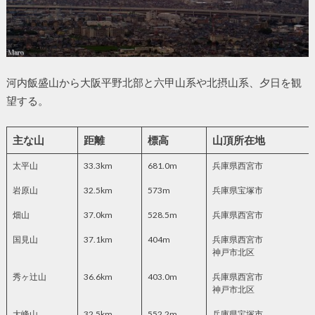
河内飯盛山から大阪平野北部と六甲山系や北摂山系、夕日を観
望する。
主な山
距離
標高
山頂所在地
太平山
33.3km
681.0m
兵庫県西宮市
岩原山
32.5km
573m
兵庫県宝塚市
畑山
37.0km
528.5m
兵庫県西宮市
国見山
37.1km
404m
兵庫県西宮市
神戸市北区
秀ヶ辻山
36.6km
403.0m
兵庫県西宮市
神戸市北区
大峰山
32.5km
552.2m
兵庫県宝塚市