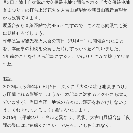
月3日に陸上自衛隊の大久保駐屯地で開催される「大久保駐屯地
夏まつり」の打ち上げ花火を大吉山展望台や朝日山観音展望台
から観賞できます。
展望台から直線距離で約4km～ですので、これなら肉眼でも楽
に見通せるでしょう。
昨年は宝塚観光花火大会の前日（8月4日）に開催されたこと
を、本記事の初稿を公開した時はすっかり忘れていました。
1年前のことを今さら記事にすると、やはりどこかで抜けていま
すね。
追記。
2022年（令和4年）8月5日、久々に「大久保駐屯地 夏まつり」
が開催される影響でしょうか、本記事に対するアクセスも増え
ていますが、当日当夜、地域の方々にご迷惑をおかけしないよ
う、くれぐれもよろしくお願いいたします。
2015年（平成27年）当時と異なり、現状、大吉山展望台は「夜
間の登山はご遠慮ください」であることもお忘れなく。