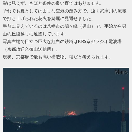
影は見えず、さほど条件の良い夜ではありません。
それでも夏としてはましな空気の澄み方で、遠く武庫川の流域
で打ち上げられた花火を綺麗に見通せました。
手前に見えているのは八幡市の鳩ヶ峰（男山）で、宇治から男
山の丘陵越しに遠望しています。
写真右端で目立つ巨大な紅白の鉄塔はKBS京都ラジオ電波塔
（京都放送久御山送信所）。
現状、京都府で最も高い構造物、塔だと考えられます。