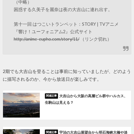
（中略）
困惑する久美子を麗奈は夜の大吉山に連れ出す。
第十一回 はつこいトランペット：STORY | TVアニメ
『響け！ユーフォニアム2』公式サイト
http://anime-eupho.com/story/11/
（リンク切れ）
2期でも大吉山を登ることは事前に知っていましたが、どのよう
に描写されるのか、今から放送日が楽しみです。
大吉山から大阪の高層ビル群やハルカス、
生駒山は見える？
宇治の大吉山展望台から明石海峡大橋や淡