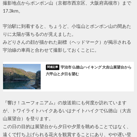
撮影地点からポンポン山（京都市西京区、大阪府高槻市）まで
17.3km。
宇治駅に到着すると、ちょうど、小塩山とポンポン山の間あた
りに太陽が落ちるのが見えました。
みどりさんの顔が描かれた副標（ヘッドマーク）が掲示される
宇治線の車両と合わせて撮影しておくことに。
宇治市 仏徳山ハイキング 大吉山展望台から
六甲山と夕日を望む
『響け！ユーフォニアム』の放送前にも何度か訪れています
が、トワイライトハイクあるいはナイトハイクで仏徳山（大吉
山展望台）を登ります。
この日の目的は展望台から夕日や夕景を眺めることではなく、
遠くで打ち上げられる花火を観賞することにあり、やや遅い登