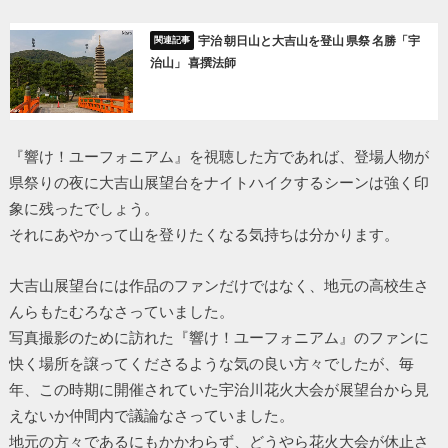
宇治 朝日山と大吉山を登山 県祭 名勝「宇
治山」 喜撰法師
『響け！ユーフォニアム』を視聴した方であれば、登場人物が
県祭りの夜に大吉山展望台をナイトハイクするシーンは強く印
象に残ったでしょう。
それにあやかって山を登りたくなる気持ちは分かります。
大吉山展望台には作品のファンだけではなく、地元の高校生さ
んらもたむろなさっていました。
写真撮影のために訪れた『響け！ユーフォニアム』のファンに
快く場所を譲ってくださるような気の良い方々でしたが、毎
年、この時期に開催されていた宇治川花火大会が展望台から見
えないか仲間内で議論なさっていました。
地元の方々であるにもかかわらず、どうやら花火大会が休止さ