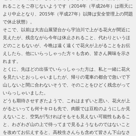
れることをご存じないようです（2014年（平成26年）は雨天に
より中止となり、2015年（平成27年）以降は安全管理上の問題
で休止状態）。
そこで、以前は大吉山展望台から宇治川で上がる花火が間近に
見えたが、残念ながら今年は休止されること、代わりというほ
どのこともないが、今晩は遠く遠くで花火が上がることをお伝
えしたら、他にいらっしゃった方々も含め、皆さん興味を示さ
れます。
とくに、先ほどの出張でいらっしゃった方は、私と一緒に花火
を見たいとおっしゃいましたが、帰りの電車の都合で急いで下
山しないと間に合わないそうで、そのことをひどく残念がって
いらっしゃいました。
どうも期待させすぎたようで、これはまずいと思い、花火が上
がるといっても何十キロも先で、肉眼では豆粒のようにしか見
えないこと、空気が汚ければそもそも見えない可能性もあるこ
と、わざわざ山の上で待ってまで見るようなものではないこと
を改めてお伝えすると、高校生さんらも含めて皆さん下山なさ