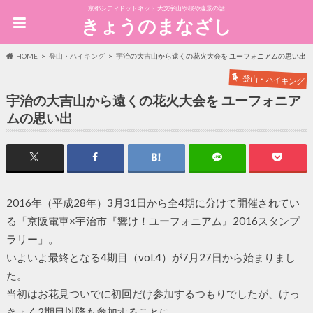
京都シティドットネット 大文字山や桜や遠景の話
きょうのまなざし
HOME
登山・ハイキング
宇治の大吉山から遠くの花火大会を ユーフォニアムの思い出
登山・ハイキング
宇治の大吉山から遠くの花火大会を ユーフォニア
ムの思い出
2016年（平成28年）3月31日から全4期に分けて開催されてい
る「京阪電車×宇治市『響け！ユーフォニアム』2016スタンプ
ラリー」。
いよいよ最終となる4期目（vol.4）が7月27日から始まりまし
た。
当初はお花見ついでに初回だけ参加するつもりでしたが、けっ
きょく2期目以降も参加することに。