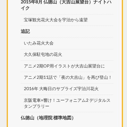
2015年8月 仏徳山（大吉山展望台）ナイトハ
イク
宝塚観光花火大会を宇治から遠望
追記
いたみ花火大会
大久保駐屯地の花火
アニメ2期OP用イラストが大吉山展望台に
アニメ2期11話で「夜の大吉山」を再び登山！
2016年 大晦日のサプライズ宇治川花火
京阪電車×響け！ユーフォニアム2 デジタルス
タンプラリー
仏徳山（地理院 標準地図）