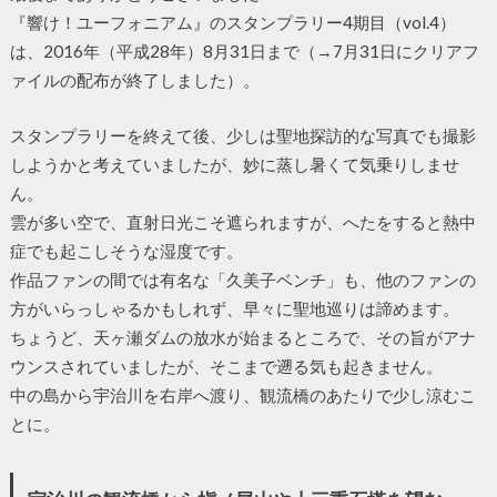
『響け！ユーフォニアム』のスタンプラリー4期目（vol.4）
は、2016年（平成28年）8月31日まで（→7月31日にクリアフ
ァイルの配布が終了しました）。
スタンプラリーを終えて後、少しは聖地探訪的な写真でも撮影
しようかと考えていましたが、妙に蒸し暑くて気乗りしませ
ん。
雲が多い空で、直射日光こそ遮られますが、へたをすると熱中
症でも起こしそうな湿度です。
作品ファンの間では有名な「久美子ベンチ」も、他のファンの
方がいらっしゃるかもしれず、早々に聖地巡りは諦めます。
ちょうど、天ヶ瀬ダムの放水が始まるところで、その旨がアナ
ウンスされていましたが、そこまで遡る気も起きません。
中の島から宇治川を右岸へ渡り、観流橋のあたりで少し涼むこ
とに。