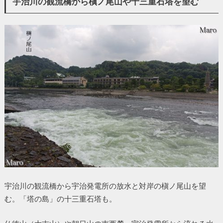
宇治川の観流橋から槇ノ尾山や十三重石塔を望む
宇治川の観流橋から宇治発電所の放水と対岸の槇ノ尾山を望
む。「塔の島」の十三重石塔も。