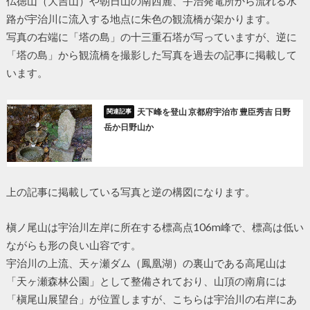
仏徳山（大吉山）や朝日山の南西麓、宇治発電所から流れる水
路が宇治川に流入する地点に朱色の観流橋が架かります。
写真の右端に「塔の島」の十三重石塔が写っていますが、逆に
「塔の島」から観流橋を撮影した写真を過去の記事に掲載して
います。
天下峰を登山 京都府宇治市 豊臣秀吉 日野
岳か日野山か
上の記事に掲載している写真と逆の構図になります。
槇ノ尾山は宇治川左岸に所在する標高点106m峰で、標高は低い
ながらも形の良い山容です。
宇治川の上流、天ヶ瀬ダム（鳳凰湖）の裏山である高尾山は
「天ヶ瀬森林公園」として整備されており、山頂の南肩には
「槇尾山展望台」が位置しますが、こちらは宇治川の右岸にあ