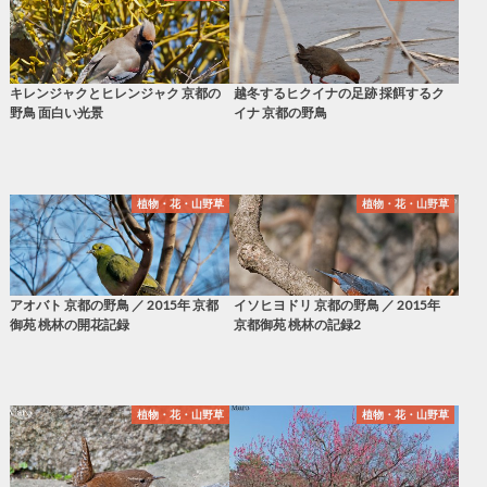
キレンジャクとヒレンジャク 京都の
越冬するヒクイナの足跡 採餌するク
野鳥 面白い光景
イナ 京都の野鳥
植物・花・山野草
植物・花・山野草
アオバト 京都の野鳥 ／ 2015年 京都
イソヒヨドリ 京都の野鳥 ／ 2015年
御苑 桃林の開花記録
京都御苑 桃林の記録2
植物・花・山野草
植物・花・山野草