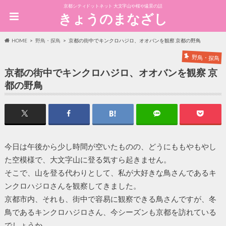
京都シティドットネット 大文字山や桜や遠景の話
きょうのまなざし
HOME
野鳥・探鳥
京都の街中でキンクロハジロ、オオバンを観察 京都の野鳥
野鳥・探鳥
京都の街中でキンクロハジロ、オオバンを観察 京
都の野鳥
今日は午後から少し時間が空いたものの、どうにももやもやし
た空模様で、大文字山に登る気すら起きません。
そこで、山を登る代わりとして、私が大好きな鳥さんであるキ
ンクロハジロさんを観察してきました。
京都市内、それも、街中で容易に観察できる鳥さんですが、冬
鳥であるキンクロハジロさん、今シーズンも京都を訪れている
でしょうか。