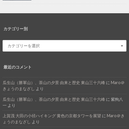
カテゴリー別
最近のコメント
瓜生山（勝軍山）、茶山の夕景 由来と歴史 東山三十六峰
に
Maro＠
きょうのまなざし
より
瓜生山（勝軍山）、茶山の夕景 由来と歴史 東山三十六峰
に
紫狗八
一
より
上賀茂 大田の小径ハイキング 黄色の京都タワーを展望
に
Maro＠き
ょうのまなざし
より