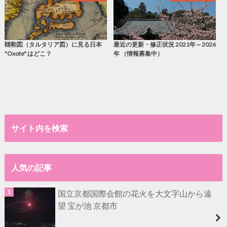
韃靼図（タルタリア図）に見る日本
最近の更新・修正状況 2021年～2026
"Oxote" はどこ？
年 （情報募集中）
サイト内を検索
人気の記事
国立京都国際会館の花火を大文字山から遠
望 宝が池 京都市