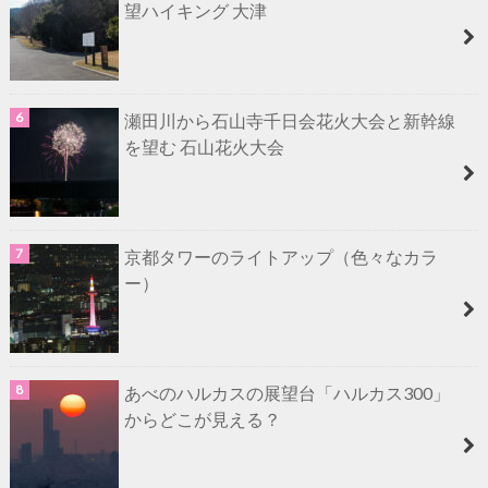
望ハイキング 大津
瀬田川から石山寺千日会花火大会と新幹線
を望む 石山花火大会
京都タワーのライトアップ（色々なカラ
ー）
あべのハルカスの展望台「ハルカス300」
からどこが見える？