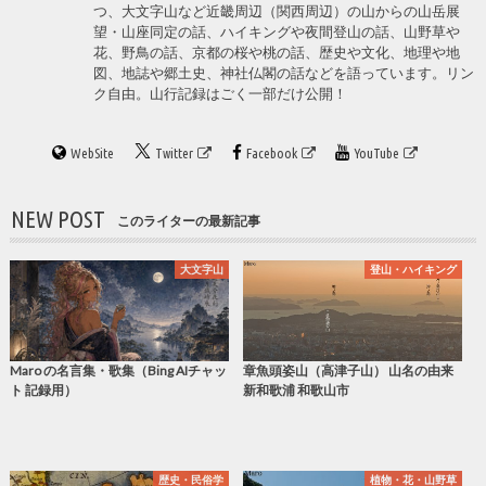
つ、大文字山など近畿周辺（関西周辺）の山からの山岳展
望・山座同定の話、ハイキングや夜間登山の話、山野草や
花、野鳥の話、京都の桜や桃の話、歴史や文化、地理や地
図、地誌や郷土史、神社仏閣の話などを語っています。リン
ク自由。山行記録はごく一部だけ公開！
WebSite
Twitter
Facebook
YouTube
NEW POST
このライターの最新記事
大文字山
登山・ハイキング
Maro の名言集・歌集（Bing AIチャッ
章魚頭姿山（高津子山） 山名の由来
ト 記録用）
新和歌浦 和歌山市
歴史・民俗学
植物・花・山野草