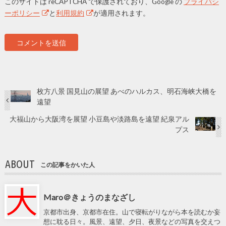
このサイトは reCAPTCHA で保護されており、Google の
プライバシ
ーポリシー
と
利用規約
が適用されます。
枚方八景 国見山の展望 あべのハルカス、明石海峡大橋を
遠望
大福山から大阪湾を展望 小豆島や淡路島を遠望 紀泉アル
プス
ABOUT
この記事をかいた人
Maro＠きょうのまなざし
京都市出身、京都市在住。山で寝転がりながら本を読むか妄
想に耽る日々。風景、遠望、夕日、夜景などの写真を交えつ