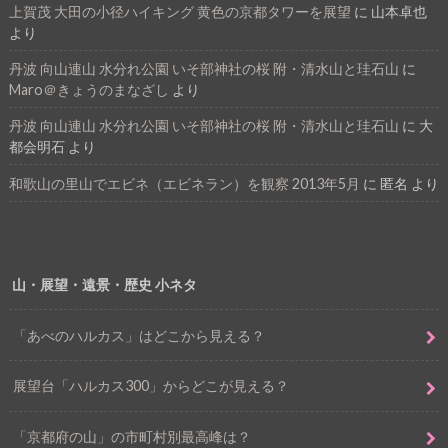
上賀茂 大田の小径ハイキング 黄色の京都タワーを展望
に
山本卓也
より
丹波 向山連山 水分れ公園 いそ部神社の桜 附・清水山と珪石山
に
Maro＠きょうのまなざし
より
丹波 向山連山 水分れ公園 いそ部神社の桜 附・清水山と珪石山
に
大
都会明石
より
和歌山の里山でエビネ（エビネラン）を観察 2013年5月
に
匿名
より
山・展望・遠景・歴史 小ネタ
「あべのハルカス」はどこから見える？
展望台「ハルカス300」からどこが見える？
「京都府の山」の市町村別最高峰は？