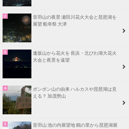
音羽山の夜景 瀬田川花火大会と琵琶湖を
展望 船幸祭 大津
逢坂山から花火を 長浜・北びわ湖大花火
大会と夜景を遠望
ポンポン山の由来 ハルカスや琵琶湖は見
える？ 加茂勢山
音羽山 池の内展望地 鶴の里から琵琶湖展