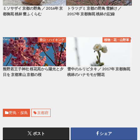
ミソサザイ 京都の野鳥 ／ 2016年 京
トラツグミ 京都の野鳥 雪解け ／
都御苑 桃林 蕾ふくらむ
2017年 京都御苑 桃林の記録
登山・ハイキング
植物・花・山野草
熊野若王子神社 桜花苑から陽光と夕
雪中のルリビタキ ／ 2017年 京都御苑
日を 京都東山 京都の桜
桃林のハナモモが開花
野鳥・探鳥
京都府
ポスト
シェア