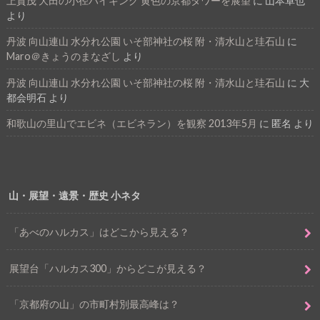
上賀茂 大田の小径ハイキング 黄色の京都タワーを展望
に
山本卓也
より
丹波 向山連山 水分れ公園 いそ部神社の桜 附・清水山と珪石山
に
Maro＠きょうのまなざし
より
丹波 向山連山 水分れ公園 いそ部神社の桜 附・清水山と珪石山
に
大
都会明石
より
和歌山の里山でエビネ（エビネラン）を観察 2013年5月
に
匿名
より
山・展望・遠景・歴史 小ネタ
「あべのハルカス」はどこから見える？
展望台「ハルカス300」からどこが見える？
「京都府の山」の市町村別最高峰は？