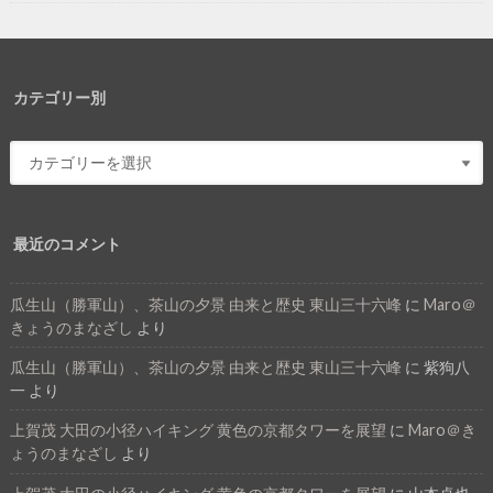
カテゴリー別
最近のコメント
瓜生山（勝軍山）、茶山の夕景 由来と歴史 東山三十六峰
に
Maro＠
きょうのまなざし
より
瓜生山（勝軍山）、茶山の夕景 由来と歴史 東山三十六峰
に
紫狗八
一
より
上賀茂 大田の小径ハイキング 黄色の京都タワーを展望
に
Maro＠き
ょうのまなざし
より