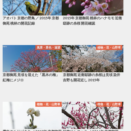
アオバト 京都の野鳥 ／ 2015年 京都
2015年 京都御苑 桃林のハナモモ 近衛
御苑 桃林の開花記録
邸跡の糸桜 開花確認
風景・景色・遠望
植物・花・山野草
京都御苑 見頃を迎えた「黒木の梅」
京都御苑 近衛邸跡の糸桜は見頃 染井
紅梅にメジロ
吉野も開花近し 2015年
植物・花・山野草
植物・花・山野草