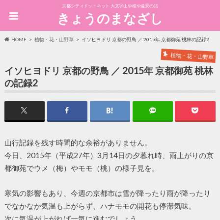
京都シティドットネット 大文字山や桜や遠景の話
きょうのまなざし
HOME
植物・花・山野草
イソヒヨドリ 京都の野鳥 ／ 2015年 京都御苑 桃林の記録2
植物・花・山野草
イソヒヨドリ 京都の野鳥 ／ 2015年 京都御苑 桃林
の記録2
山行記録を残す時間的な余裕がありません。
今日、2015年（平成27年）3月14日の夕暮れ時、雨上がりの京
都御苑でウメ（梅）やモモ（桃）の様子見を。
寒気の影響もあり、今週の京都市は雪が降ったり雨が降ったり
でなかなか気温も上がらず、ハナモモの開花も停滞気味。
次に気温が上がれば一気に進むでしょう。