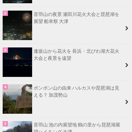
音羽山の夜景 瀬田川花火大会と琵琶湖を
展望 船幸祭 大津
逢坂山から花火を 長浜・北びわ湖大花火
大会と夜景を遠望
ポンポン山の由来 ハルカスや琵琶湖は見
える？ 加茂勢山
音羽山 池の内展望地 鶴の里から琵琶湖展
望ハイキング 大津