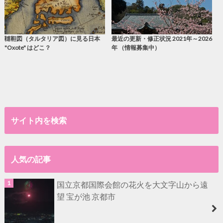
韃靼図（タルタリア図）に見る日本
最近の更新・修正状況 2021年～2026
"Oxote" はどこ？
年 （情報募集中）
サイト内を検索
人気の記事
国立京都国際会館の花火を大文字山から遠
望 宝が池 京都市