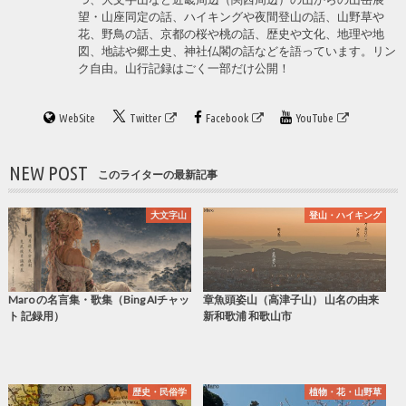
望・山座同定の話、ハイキングや夜間登山の話、山野草や
花、野鳥の話、京都の桜や桃の話、歴史や文化、地理や地
図、地誌や郷土史、神社仏閣の話などを語っています。リン
ク自由。山行記録はごく一部だけ公開！
WebSite
Twitter
Facebook
YouTube
NEW POST
このライターの最新記事
大文字山
登山・ハイキング
Maro の名言集・歌集（Bing AIチャッ
章魚頭姿山（高津子山） 山名の由来
ト 記録用）
新和歌浦 和歌山市
歴史・民俗学
植物・花・山野草