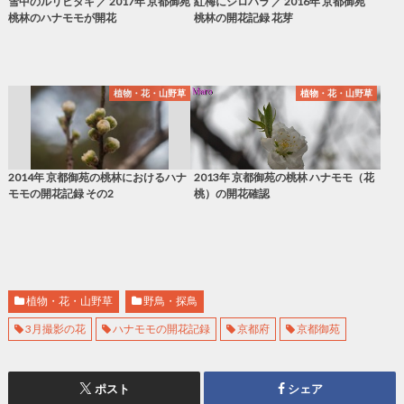
雪中のルリビタキ ／ 2017年 京都御苑
紅梅にシロハラ ／ 2016年 京都御苑
桃林のハナモモが開花
桃林の開花記録 花芽
植物・花・山野草
植物・花・山野草
2014年 京都御苑の桃林におけるハナ
2013年 京都御苑の桃林 ハナモモ（花
モモの開花記録 その2
桃）の開花確認
植物・花・山野草
野鳥・探鳥
3月撮影の花
ハナモモの開花記録
京都府
京都御苑
ポスト
シェア