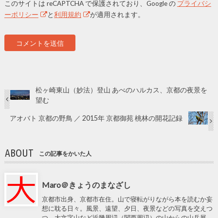
このサイトは reCAPTCHA で保護されており、Google の
プライバシ
ーポリシー
と
利用規約
が適用されます。
松ヶ崎東山（妙法）登山 あべのハルカス、京都の夜景を
望む
アオバト 京都の野鳥 ／ 2015年 京都御苑 桃林の開花記録
ABOUT
この記事をかいた人
Maro＠きょうのまなざし
京都市出身、京都市在住。山で寝転がりながら本を読むか妄
想に耽る日々。風景、遠望、夕日、夜景などの写真を交えつ
つ、大文字山など近畿周辺（関西周辺）の山からの山岳展