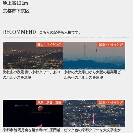
地上高131m
京都市下京区
RECOMMEND
こちらの記事も人気です。
登山・ハイキング
登山・ハイキング
比叡山の夜景 青い京都タワー、あべ
京都の大文字山から大阪の超高層ビ
のハルカスを遠望
ルあべのハルカスを遠望
風景・景色・遠望
登山・ハイキング
京都市 皆既月食を清水寺の仁王門越
ピンク色の京都タワーを大文字山か