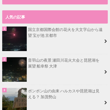
人気の記事
国立京都国際会館の花火を大文字山から遠
望 宝が池 京都市
音羽山の夜景 瀬田川花火大会と琵琶湖を
展望 船幸祭 大津
ポンポン山の由来 ハルカスや琵琶湖は見
える？ 加茂勢山