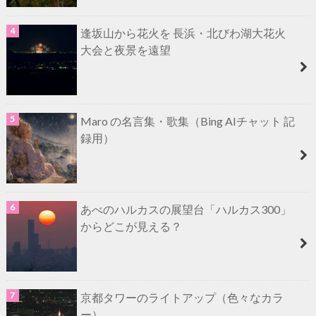
逢坂山から花火を 長浜・北びわ湖大花火
大会と夜景を遠望
Maro の名言集・歌集（Bing AIチャット 記
録用）
あべのハルカスの展望台「ハルカス300」
からどこが見える？
京都タワーのライトアップ（色々なカラ
ー）