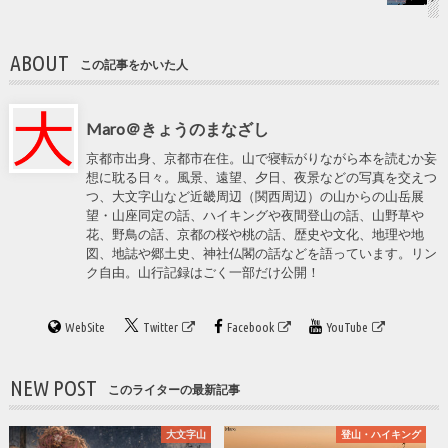
ABOUT
この記事をかいた人
Maro＠きょうのまなざし
京都市出身、京都市在住。山で寝転がりながら本を読むか妄
想に耽る日々。風景、遠望、夕日、夜景などの写真を交えつ
つ、大文字山など近畿周辺（関西周辺）の山からの山岳展
望・山座同定の話、ハイキングや夜間登山の話、山野草や
花、野鳥の話、京都の桜や桃の話、歴史や文化、地理や地
図、地誌や郷土史、神社仏閣の話などを語っています。リン
ク自由。山行記録はごく一部だけ公開！
WebSite
Twitter
Facebook
YouTube
NEW POST
このライターの最新記事
大文字山
登山・ハイキング