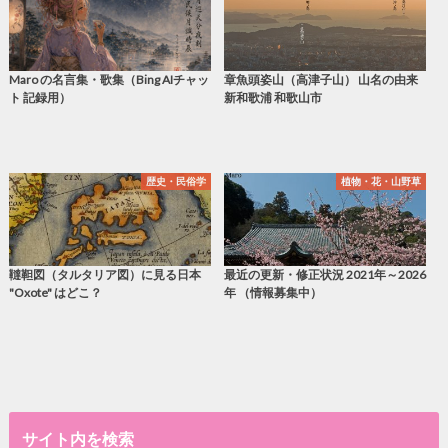
Maro の名言集・歌集（Bing AIチャッ
章魚頭姿山（高津子山） 山名の由来
ト 記録用）
新和歌浦 和歌山市
歴史・民俗学
植物・花・山野草
韃靼図（タルタリア図）に見る日本
最近の更新・修正状況 2021年～2026
"Oxote" はどこ？
年 （情報募集中）
サイト内を検索