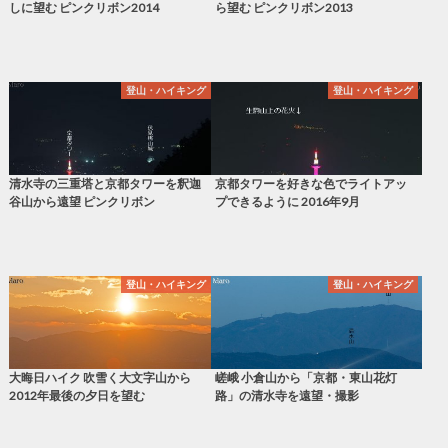
しに望む ピンクリボン2014
ら望む ピンクリボン2013
登山・ハイキング
登山・ハイキング
清水寺の三重塔と京都タワーを釈迦
京都タワーを好きな色でライトアッ
谷山から遠望 ピンクリボン
プできるように 2016年9月
登山・ハイキング
登山・ハイキング
大晦日ハイク 吹雪く大文字山から
嵯峨 小倉山から「京都・東山花灯
2012年最後の夕日を望む
路」の清水寺を遠望・撮影