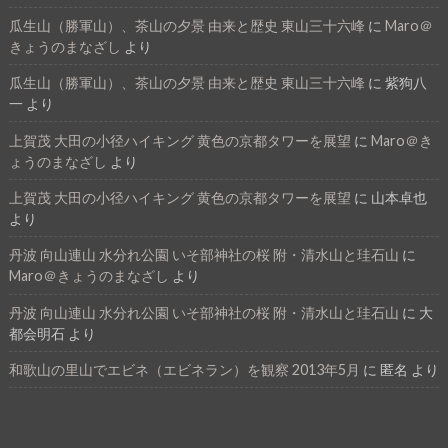
瓜生山（勝軍山）、茶山の夕景 由来と歴史 東山三十六峰
に
Maro＠
きょうのまなざし
より
瓜生山（勝軍山）、茶山の夕景 由来と歴史 東山三十六峰
に
紫狗八
一
より
上賀茂 大田の小径ハイキング 黄色の京都タワーを展望
に
Maro＠き
ょうのまなざし
より
上賀茂 大田の小径ハイキング 黄色の京都タワーを展望
に
山本卓也
より
丹波 向山連山 水分れ公園 いそ部神社の桜 附・清水山と珪石山
に
Maro＠きょうのまなざし
より
丹波 向山連山 水分れ公園 いそ部神社の桜 附・清水山と珪石山
に
大
都会明石
より
和歌山の里山でエビネ（エビネラン）を観察 2013年5月
に
匿名
より