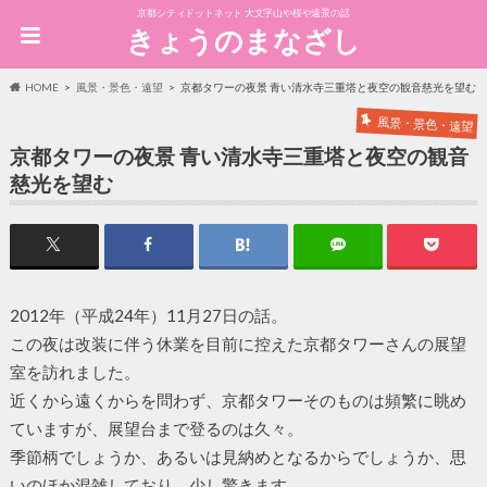
京都シティドットネット 大文字山や桜や遠景の話
きょうのまなざし
HOME
風景・景色・遠望
京都タワーの夜景 青い清水寺三重塔と夜空の観音慈光を望む
風景・景色・遠望
京都タワーの夜景 青い清水寺三重塔と夜空の観音
慈光を望む
2012年（平成24年）11月27日の話。
この夜は改装に伴う休業を目前に控えた京都タワーさんの展望
室を訪れました。
近くから遠くからを問わず、京都タワーそのものは頻繁に眺め
ていますが、展望台まで登るのは久々。
季節柄でしょうか、あるいは見納めとなるからでしょうか、思
いのほか混雑しており、少し驚きます。