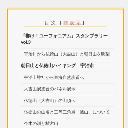
目次
[
非表示
]
『響け！ユーフォニアム』スタンプラリー
vol.3
宇治川から仏徳山（大吉山）と朝日山を眺望
朝日山と仏徳山ハイキング 宇治市
宇治上神社から東海自然歩道へ
大吉山展望台のパネル展示
仏徳山（大吉山）の山頂へ
仏徳山の山名と三等三角点「旭山」について
今木の嶺と離宮山