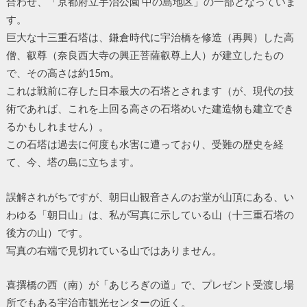
合わせ、「京都府立宇治公園 中の島地区」の一部となっていま
す。
巨大な十三重石塔は、鎌倉時代に宇治橋を修造（再興）した高
僧、叡尊（奈良西大寺の興正菩薩叡尊上人）が建立したもの
で、その高さは約15m。
これは戦前に存した日本最大の石塔とされます（が、現代の技
術であれば、これを上回る高さの石塔めいた建造物も建立でき
るかもしれません）。
この石塔は過去に何度も水害に遭っており、受難の歴史を経
て、今、塔の島に立ちます。
誤解されがちですが、朝日山観音さんのお堂が山頂にある、い
わゆる「朝日山」は、私が写真に示している山（十三重石塔の
後方の山）です。
写真の右端で見切れている山ではありません。
喜撰橋の西（南）が「あじろぎの道」で、プレゼント受渡し場
所でもある宇治市観光センターの近く。