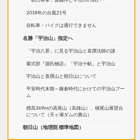
2018年の台風21号
自転車・バイクは通行できません
名勝「宇治山」指定へ
「宇治八景」に見る宇治山と喜撰法師の謎
紫式部『源氏物語』「宇治十帖」と宇治山
宇治山と喜撰山と朝日山について
平安時代末期～鎌倉時代にかけての宇治山ブー
ム
標高369mの高尾山（高雄山）、槇尾山展望台
について（天ヶ瀬ダムの裏山）
朝日山（地理院 標準地図）