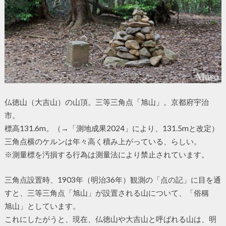
仏徳山（大吉山）の山頂。三等三角点「旭山」。京都府宇治
市。
標高131.6m。（→「測地成果2024」により、131.5mと改定）
三角点横のケルンは年々高く積み上がっている、らしい。
※測量標を汚損する行為は測量法により禁止されています。
三角点設置時、1903年（明治36年）観測の「点の記」に目を通
すと、三等三角点「旭山」が設置される山について、「俗稱
旭山」としています。
これにしたがうと、現在、仏徳山や大吉山と呼ばれる山は、明