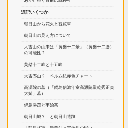
あがた祭り直前の縣神社
追記いくつか
朝日山から花火と観覧車
朝日山の見え方について
大吉山の由来は「黄檗十二景」（黄檗十二勝）
の可能性？
黄檗十二峰と十五峰
大吉郎山？ ペルム紀赤色チャート
高源院の墓（「鍋島信濃守室高源院殿乾秀正貞
大姉」墓）
鍋島勝茂と宇治茶
朝日山城？ と朝日山遺跡
「朝日将軍」源義仲と宇治川の戦い