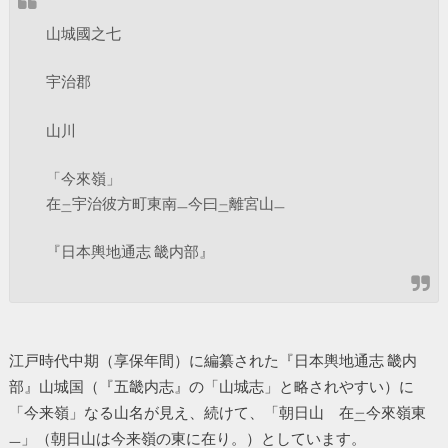
山城國之七
宇治郡
山川
「今來嶺」
在
宇治彼方町東南
今曰
離宮山
二
一
二
一
『日本輿地通志 畿内部』
江戸時代中期（享保年間）に編纂された『日本輿地通志 畿内
部』山城国（『五畿内志』の「山城志」と略されやすい）に
「今来嶺」なる山名が見え、続けて、「朝日山 在
今來嶺東
二
」（朝日山は今来嶺の東に在り。）としています。
一