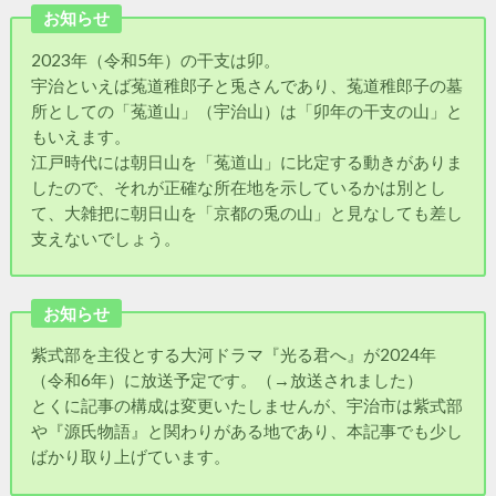
お知らせ
2023年（令和5年）の干支は卯。
宇治といえば菟道稚郎子と兎さんであり、菟道稚郎子の墓
所としての「菟道山」（宇治山）は「卯年の干支の山」と
もいえます。
江戸時代には朝日山を「菟道山」に比定する動きがありま
したので、それが正確な所在地を示しているかは別とし
て、大雑把に朝日山を「京都の兎の山」と見なしても差し
支えないでしょう。
お知らせ
紫式部を主役とする大河ドラマ『光る君へ』が2024年
（令和6年）に放送予定です。（→放送されました）
とくに記事の構成は変更いたしませんが、宇治市は紫式部
や『源氏物語』と関わりがある地であり、本記事でも少し
ばかり取り上げています。