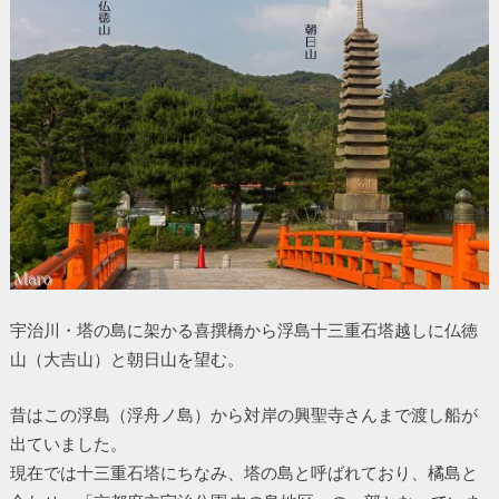
宇治川・塔の島に架かる喜撰橋から浮島十三重石塔越しに仏徳
山（大吉山）と朝日山を望む。
昔はこの浮島（浮舟ノ島）から対岸の興聖寺さんまで渡し船が
出ていました。
現在では十三重石塔にちなみ、塔の島と呼ばれており、橘島と