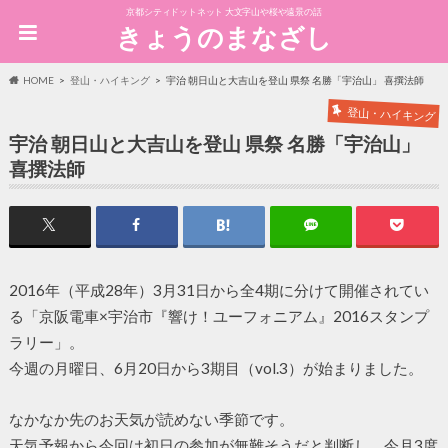
京都シティドットネット 大文字山や桜や遠景の話
きょうのまなざし
HOME
登山・ハイキング
宇治 朝日山と大吉山を登山 県祭 名勝「宇治山」 喜撰法師
登山・ハイキング
宇治 朝日山と大吉山を登山 県祭 名勝「宇治山」
喜撰法師
2016年（平成28年）3月31日から全4期に分けて開催されてい
る「京阪電車×宇治市『響け！ユーフォニアム』2016スタンプ
ラリー」。
今週の月曜日、6月20日から3期目（vol.3）が始まりました。
なかなか先のお天気が読めない季節です。
天気予報から今回は初日の参加が無難そうだと判断し、今月3度