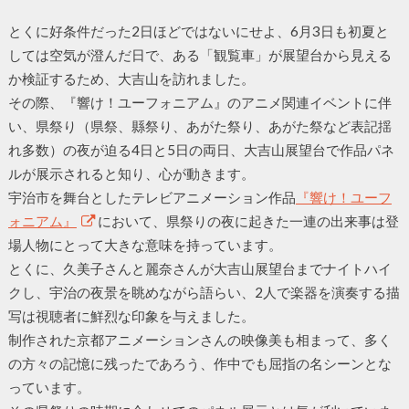
とくに好条件だった2日ほどではないにせよ、6月3日も初夏と
しては空気が澄んだ日で、ある「観覧車」が展望台から見える
か検証するため、大吉山を訪れました。
その際、『響け！ユーフォニアム』のアニメ関連イベントに伴
い、県祭り（県祭、縣祭り、あがた祭り、あがた祭など表記揺
れ多数）の夜が迫る4日と5日の両日、大吉山展望台で作品パネ
ルが展示されると知り、心が動きます。
宇治市を舞台としたテレビアニメーション作品
『響け！ユーフ
ォニアム』
において、県祭りの夜に起きた一連の出来事は登
場人物にとって大きな意味を持っています。
とくに、久美子さんと麗奈さんが大吉山展望台までナイトハイ
クし、宇治の夜景を眺めながら語らい、2人で楽器を演奏する描
写は視聴者に鮮烈な印象を与えました。
制作された京都アニメーションさんの映像美も相まって、多く
の方々の記憶に残ったであろう、作中でも屈指の名シーンとな
っています。