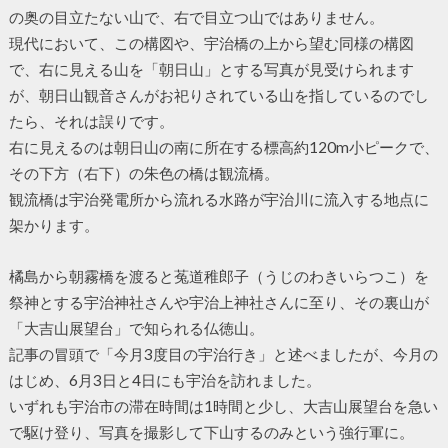
の奥の目立たない山で、右で目立つ山ではありません。
現代において、この構図や、宇治橋の上から望む同様の構図
で、右に見える山を「朝日山」とする写真が見受けられます
が、朝日山観音さんがお祀りされている山を指しているのでし
たら、それは誤りです。
右に見えるのは朝日山の南に所在する標高約120m小ピークで、
その下方（右下）の朱色の橋は観流橋。
観流橋は宇治発電所から流れる水路が宇治川に流入する地点に
架かります。
橘島から朝霧橋を渡ると菟道稚郎子（うじのわきいらつこ）を
祭神とする宇治神社さんや宇治上神社さんに至り、その裏山が
「大吉山展望台」で知られる仏徳山。
記事の冒頭で「今月3度目の宇治行き」と述べましたが、今月の
はじめ、6月3日と4日にも宇治を訪れました。
いずれも宇治市の滞在時間は1時間と少し、大吉山展望台を急い
で駆け登り、写真を撮影して下山するのみという強行軍に。