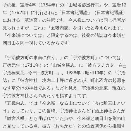
その後、宝暦4年（1754年）の『山城名跡巡行志』や、宝暦12
年（1762年）に刊行された『日本書紀通證』（日本書紀通証）
における「菟道宮」の注釈でも、今来嶺については同じ描写が
見られますが、これは『五畿内志』を引いたと考えられます。
「今来嶺については」と限定するのは、後発の諸誌は今来嶺と
朝日山を同一視しているからです。
「宇治彼方町の東南に在り。」の「宇治彼方町」については、
正徳元年（1711年）の『山城名勝志』に「彼方ヲチカタ 在
二
宇治橋東北
今曰
彼方町
」、1938年（昭和13年）の『宇治
一
二
一
誌』に「彼方神社 境内二十坪に過ぎぬが、町名乙方の起源を
なす草分けの神社である」などと見え、宇治橋の北東、現在の
宇治彼方神社さんのあたりを指すようです。
『五畿内志』では「今来嶺」なる山について「今は離宮山とい
う」としており、この当時、宇治神社さんと宇治上神社さんが
「離宮八幡」とも呼ばれていた点や、今来嶺と朝日山を別の山
と見なしている点、彼方（おちかた）との位置関係から推測す