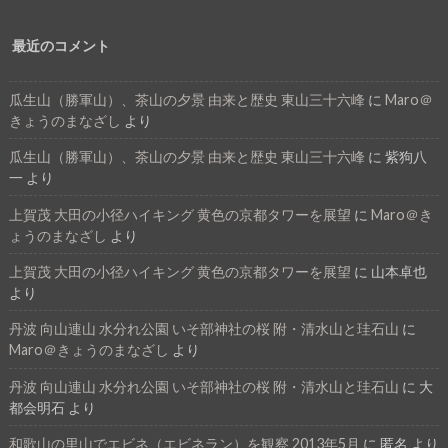
最近のコメント
瓜生山（勝軍山）、茶山の夕景 由来と歴史 東山三十六峰
に
Maro＠
きょうのまなざし
より
瓜生山（勝軍山）、茶山の夕景 由来と歴史 東山三十六峰
に
紫狗八
一
より
上賀茂 大田の小径ハイキング 黄色の京都タワーを展望
に
Maro＠き
ょうのまなざし
より
上賀茂 大田の小径ハイキング 黄色の京都タワーを展望
に
山本卓也
より
丹波 向山連山 水分れ公園 いそ部神社の桜 附・清水山と珪石山
に
Maro＠きょうのまなざし
より
丹波 向山連山 水分れ公園 いそ部神社の桜 附・清水山と珪石山
に
大
都会明石
より
和歌山の里山でエビネ（エビネラン）を観察 2013年5月
に
匿名
より