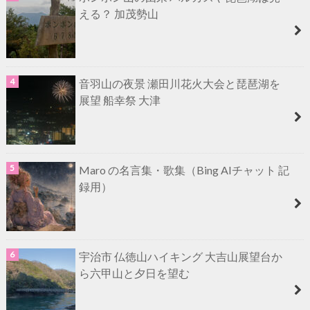
える？ 加茂勢山
音羽山の夜景 瀬田川花火大会と琵琶湖を
展望 船幸祭 大津
Maro の名言集・歌集（Bing AIチャット 記
録用）
宇治市 仏徳山ハイキング 大吉山展望台か
ら六甲山と夕日を望む