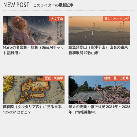
NEW POST
このライターの最新記事
大文字山
登山・ハイキング
Maro の名言集・歌集（Bing AIチャッ
章魚頭姿山（高津子山） 山名の由来
ト 記録用）
新和歌浦 和歌山市
歴史・民俗学
植物・花・山野草
韃靼図（タルタリア図）に見る日本
最近の更新・修正状況 2021年～2026
"Oxote" はどこ？
年 （情報募集中）