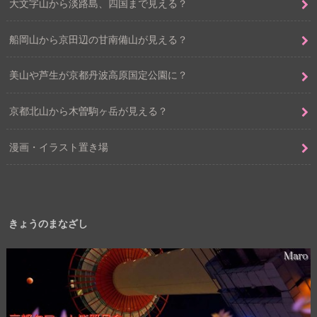
大文字山から淡路島、四国まで見える？
船岡山から京田辺の甘南備山が見える？
美山や芦生が京都丹波高原国定公園に？
京都北山から木曽駒ヶ岳が見える？
漫画・イラスト置き場
きょうのまなざし