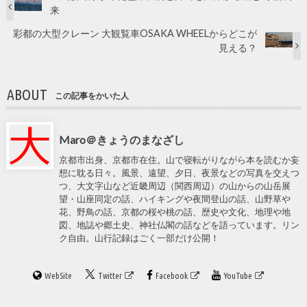
来
彩都の大型クレーン 大観覧車OSAKA WHEELからどこが
見える？
ABOUT
この記事をかいた人
Maro＠きょうのまなざし
京都市出身、京都市在住。山で寝転がりながら本を読むか妄
想に耽る日々。風景、遠望、夕日、夜景などの写真を交えつ
つ、大文字山など近畿周辺（関西周辺）の山からの山岳展
望・山座同定の話、ハイキングや夜間登山の話、山野草や
花、野鳥の話、京都の桜や桃の話、歴史や文化、地理や地
図、地誌や郷土史、神社仏閣の話などを語っています。リン
ク自由。山行記録はごく一部だけ公開！
WebSite
Twitter
Facebook
YouTube