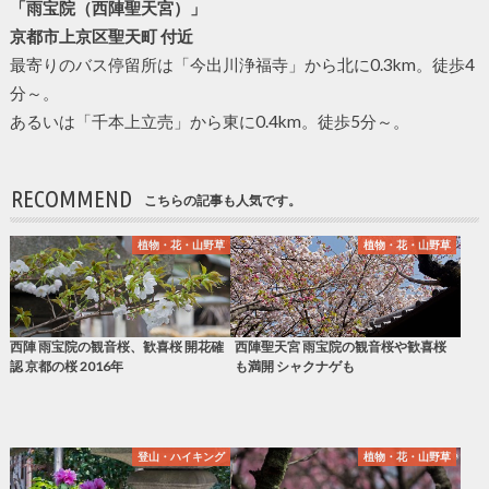
「雨宝院（西陣聖天宮）」
京都市上京区聖天町 付近
最寄りのバス停留所は「今出川浄福寺」から北に0.3km。徒歩4
分～。
あるいは「千本上立売」から東に0.4km。徒歩5分～。
RECOMMEND
こちらの記事も人気です。
植物・花・山野草
植物・花・山野草
西陣 雨宝院の観音桜、歓喜桜 開花確
西陣聖天宮 雨宝院の観音桜や歓喜桜
認 京都の桜 2016年
も満開 シャクナゲも
登山・ハイキング
植物・花・山野草