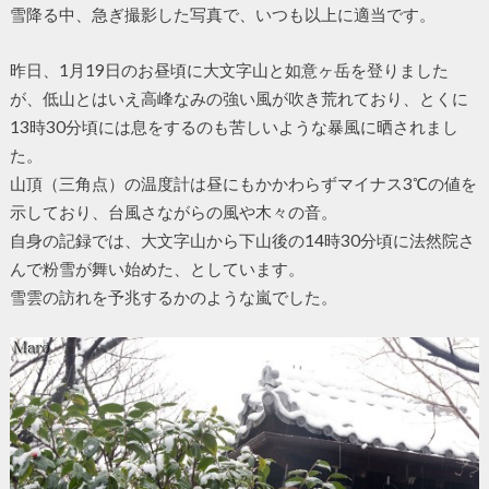
雪降る中、急ぎ撮影した写真で、いつも以上に適当です。
昨日、1月19日のお昼頃に大文字山と如意ヶ岳を登りました
が、低山とはいえ高峰なみの強い風が吹き荒れており、とくに
13時30分頃には息をするのも苦しいような暴風に晒されまし
た。
山頂（三角点）の温度計は昼にもかかわらずマイナス3℃の値を
示しており、台風さながらの風や木々の音。
自身の記録では、大文字山から下山後の14時30分頃に法然院さ
んで粉雪が舞い始めた、としています。
雪雲の訪れを予兆するかのような嵐でした。