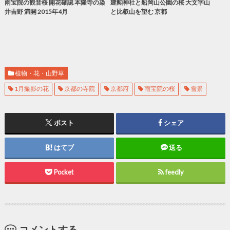
雨宝院の観音桜 開花確認 本隆寺の染
建勲神社と船岡山公園の桜 大文字山
井吉野 満開 2015年4月
と比叡山を望む 京都
植物・花・山野草
1月撮影の花
京都の寺院
京都府
雨宝院の桜
雪景
ポスト
シェア
はてブ
送る
Pocket
feedly
コメントする