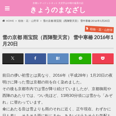
京都シティドットネット 大文字山や桜や遠景の話
きょうのまなざし
HOME
植物・花・山野草
雪の京都 雨宝院（西陣聖天宮） 雪中寒椿 2016年1月20日
植物・花・山野草
雪の京都 雨宝院（西陣聖天宮） 雪中寒椿 2016年1
月20日
前日の儚い初雪とは異なり、2016年（平成28年）1月20日の夜
明けに降った雪は京都の街を白く染めました。
その後も京都市内では雪が降り続けていましたが、京都御苑や
西陣のあたりでは、つい先ほど、11時30分頃には雪から「みぞ
れ」に替わっています。
傘にあたる音は雪よりも雨のそれに近く、正午現在、わずかに
日も差し、そろそろ雨に転じるか、あるいは止みそうな気配も