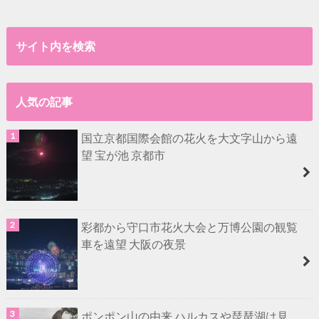
サイト内を検索
人気の記事
国立京都国際会館の花火を大文字山から遠
望 宝が池 京都市
彩都から守口市花火大会と万博公園の観覧
車を遠望 大阪の夜景
ポンポン山の由来 ハルカスや琵琶湖は見