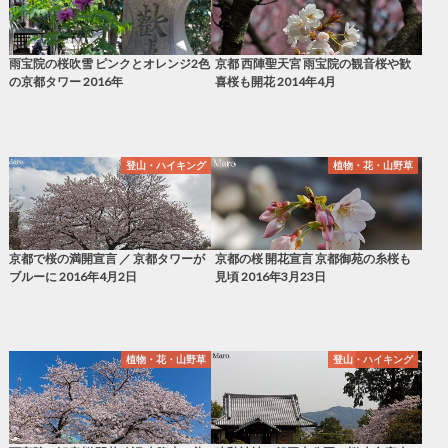
雨宝院の桜吹雪 ピンクとオレンジ2色
京都 西陣聖天宮 雨宝院の観音桜や歓
の京都タワー 2016年
喜桜も開花 2014年4月
登山・ハイキング
植物・花・山野草
京都で桜の満開宣言 ／ 京都タワーが
京都の桜 開花宣言 京都御苑の糸桜も
ブルーに 2016年4月2日
見頃 2016年3月23日
植物・花・山野草
登山・ハイキング