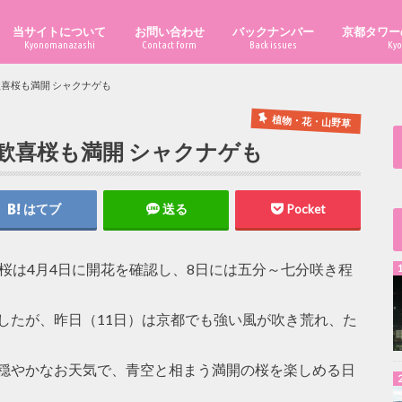
当サイトについて
お問い合わせ
バックナンバー
京都タワー
Kyonomanazashi
Contact form
Back issues
Kyo
喜桜も満開 シャクナゲも
植物・花・山野草
歓喜桜も満開 シャクナゲも
はてブ
送る
Pocket
喜桜は4月4日に開花を確認し、8日には五分～七分咲き程
したが、昨日（11日）は京都でも強い風が吹き荒れ、た
て穏やかなお天気で、青空と相まう満開の桜を楽しめる日