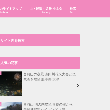
のライトアップ
山・展望・遠景 小ネタ
検索
to-tower
Scenery
Serch
「あべのハルカス」はどこから見え
「ハルカス300」からどこまで見え
「京都府の山」の市町村別最高峰
比叡山から福井県最高峰も見える？
大文字山から淡路島が見える？
漫画・イラスト置き場
る？
る？
は？
サイト内を検索
人気の記事
音羽山の夜景 瀬田川花火大会と琵
琶湖を展望 船幸祭 大津
音羽山 池の内展望地 鶴の里から
琵琶湖展望ハイキング 大津