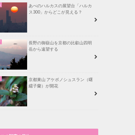
あべのハルカスの展望台「ハルカ
ス300」からどこが見える？
長野の御嶽山を京都の比叡山四明
岳から遠望する
京都東山 アケボノシュスラン（曙
繻子蘭）が開花