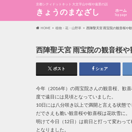
京都シティドットネット 大文字山や桜や遠景の話
きょうのまなざし
ホーム
Top page
HOME
植物・花・山野草
西陣聖天宮 雨宝院の観音桜や歓
西陣聖天宮 雨宝院の観音桜や
ポスト
シェア
今年（2016年）の雨宝院さんの観音桜、歓
度で遠目には見頃となっていました。
10日には八分咲き以上で満開と言える状態で
だでさえも脆い観音桜や歓喜桜は花吹雪に。
明けて今日（12日）は前日と打って変わっ
となりました。