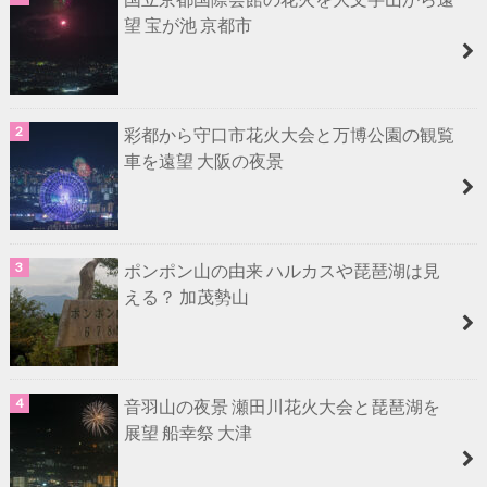
望 宝が池 京都市
彩都から守口市花火大会と万博公園の観覧
車を遠望 大阪の夜景
ポンポン山の由来 ハルカスや琵琶湖は見
える？ 加茂勢山
音羽山の夜景 瀬田川花火大会と琵琶湖を
展望 船幸祭 大津