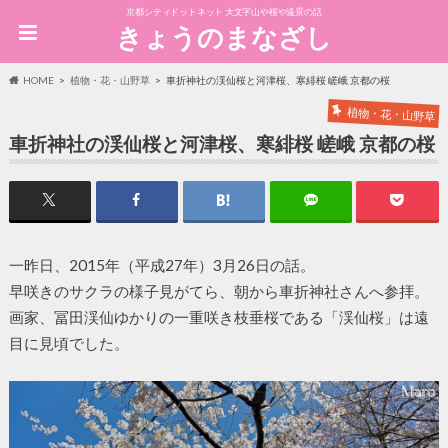
京都シティドットネット 大文字山や桜や遠景の話
きょうのまなざし
HOME
植物・花・山野草
車折神社の渓仙桜と河津桜、寒緋桜 嵯峨 京都の桜
植物・花・山野草
車折神社の渓仙桜と河津桜、寒緋桜 嵯峨 京都の桜
一昨日、2015年（平成27年）3月26日の話。
早咲きのサクラの様子見がてら、朝から車折神社さんへ参拝。
画家、冨田渓仙ゆかりの一重咲き枝垂桜である「渓仙桜」は遠
目に見頃でした。