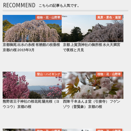
RECOMMEND
こちらの記事も人気です。
植物・花・山野草
風景・景色・遠望
京都御苑 出水の糸桜 有栖館の枝垂桜
京都 上賀茂神社の御所桜 水火天満宮
京都の桜 2015年3月
で夜桜と月見
登山・ハイキング
植物・花・山野草
熊野若王子神社の桜花苑 陽光桜（ヨ
西陣 千本ゑんま堂（引接寺） フゲン
ウコウ） 京都の桜
ゾウ（普賢象） 京都の桜
植物・花・山野草
植物・花・山野草