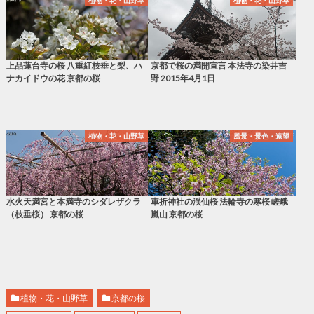
上品蓮台寺の桜 八重紅枝垂と梨、ハ
京都で桜の満開宣言 本法寺の染井吉
ナカイドウの花 京都の桜
野 2015年4月1日
植物・花・山野草
風景・景色・遠望
水火天満宮と本満寺のシダレザクラ
車折神社の渓仙桜 法輪寺の寒桜 嵯峨
（枝垂桜） 京都の桜
嵐山 京都の桜
植物・花・山野草
京都の桜