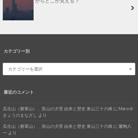
からどこが見える？
カテゴリー別
最近のコメント
瓜生山（勝軍山）、茶山の夕景 由来と歴史 東山三十六峰
に
Maro＠
きょうのまなざし
より
瓜生山（勝軍山）、茶山の夕景 由来と歴史 東山三十六峰
に
紫狗八
一
より