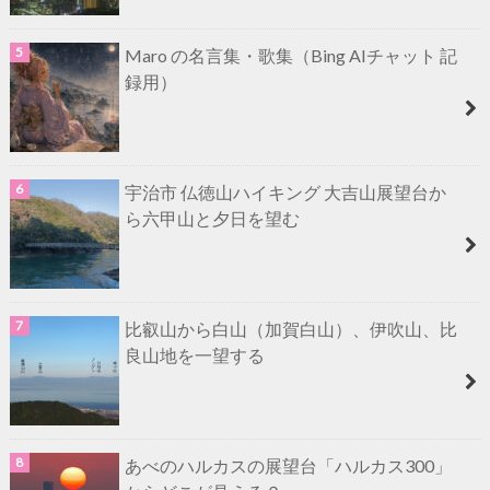
Maro の名言集・歌集（Bing AIチャット 記
録用）
宇治市 仏徳山ハイキング 大吉山展望台か
ら六甲山と夕日を望む
比叡山から白山（加賀白山）、伊吹山、比
良山地を一望する
あべのハルカスの展望台「ハルカス300」