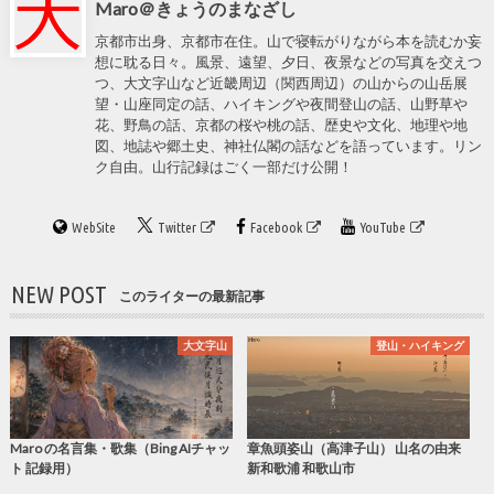
Maro＠きょうのまなざし
京都市出身、京都市在住。山で寝転がりながら本を読むか妄
想に耽る日々。風景、遠望、夕日、夜景などの写真を交えつ
つ、大文字山など近畿周辺（関西周辺）の山からの山岳展
望・山座同定の話、ハイキングや夜間登山の話、山野草や
花、野鳥の話、京都の桜や桃の話、歴史や文化、地理や地
図、地誌や郷土史、神社仏閣の話などを語っています。リン
ク自由。山行記録はごく一部だけ公開！
WebSite
Twitter
Facebook
YouTube
NEW POST
このライターの最新記事
大文字山
登山・ハイキング
Maro の名言集・歌集（Bing AIチャッ
章魚頭姿山（高津子山） 山名の由来
ト 記録用）
新和歌浦 和歌山市