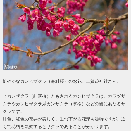
鮮やかなカンヒザクラ（寒緋桜）のお花。上賀茂神社さん。
ヒカンザクラ（緋寒桜）ともされるカンヒザクラは、カワヅザ
クラやカンヒザクラ系カンザクラ（寒桜）などの親にあたるサ
クラです。
緋色、紅色の花弁が美しく、垂れ下がる花形も独特ですが、近
くで花柄を観察するとサクラであることが分かります。