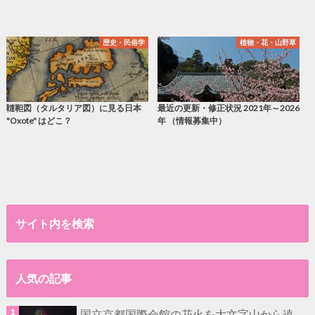
歴史・民俗学
植物・花・山野草
韃靼図（タルタリア図）に見る日本
最近の更新・修正状況 2021年～2026
"Oxote" はどこ？
年 （情報募集中）
サイト内を検索
人気の記事
国立京都国際会館の花火を大文字山から遠