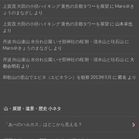
上賀茂 大田の小径ハイキング 黄色の京都タワーを展望
に
Maro＠き
ょうのまなざし
より
上賀茂 大田の小径ハイキング 黄色の京都タワーを展望
に
山本卓也
より
丹波 向山連山 水分れ公園 いそ部神社の桜 附・清水山と珪石山
に
Maro＠きょうのまなざし
より
丹波 向山連山 水分れ公園 いそ部神社の桜 附・清水山と珪石山
に
大
都会明石
より
和歌山の里山でエビネ（エビネラン）を観察 2013年5月
に
匿名
より
山・展望・遠景・歴史 小ネタ
「あべのハルカス」はどこから見える？