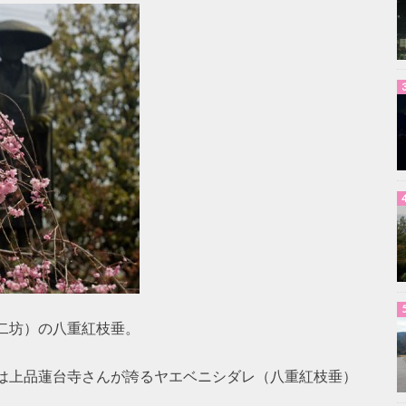
二坊）の八重紅枝垂。
は上品蓮台寺さんが誇るヤエベニシダレ（八重紅枝垂）