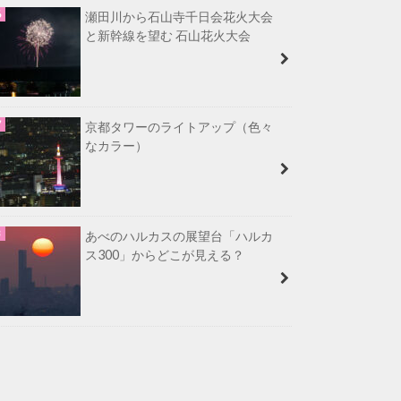
瀬田川から石山寺千日会花火大会
と新幹線を望む 石山花火大会
京都タワーのライトアップ（色々
なカラー）
あべのハルカスの展望台「ハルカ
ス300」からどこが見える？