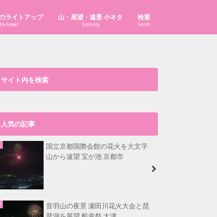
のライトアップ
山・展望・遠景 小ネタ
検索
to-tower
Scenery
Serch
「あべのハルカス」はどこから見え
「ハルカス300」からどこまで見え
「京都府の山」の市町村別最高峰
比叡山から福井県最高峰も見える？
大文字山から淡路島が見える？
漫画・イラスト置き場
る？
る？
は？
サイト内を検索
人気の記事
国立京都国際会館の花火を大文字
山から遠望 宝が池 京都市
音羽山の夜景 瀬田川花火大会と琵
琶湖を展望 船幸祭 大津