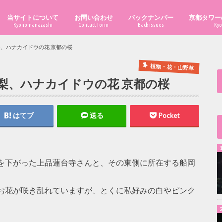
当サイトについて
お問い合わせ
バックナンバー
京都タワー
Kyonomanazashi
Contact form
Back issues
Kyo
梨、ハナカイドウの花 京都の桜
植物・花・山野草
梨、ハナカイドウの花 京都の桜
はてブ
送る
Pocket
を下がった上品蓮台寺さんと、その東側に所在する船岡
お花が咲き乱れていますが、とくに私好みの白やピンク