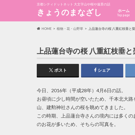
京都シティドットネット 大文字山や桜や遠景の話
きょうのまなざし
ホーム
Top page
HOME
植物・花・山野草
上品蓮台寺の桜 八重紅枝垂と
上品蓮台寺の桜 八重紅枝垂と
ポスト
シェア
今日、2016年（平成28年）4月6日の話。
お昼頃に少し時間が空いたため、千本北大路
山、建勲神社さんの桜を眺めてきました。
この時期、上品蓮台寺さんの境内には多くの
のお花が多いため、そちらの写真を。