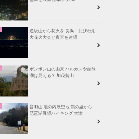
逢坂山から花火を 長浜・北びわ湖
大花火大会と夜景を遠望
ポンポン山の由来 ハルカスや琵琶
湖は見える？ 加茂勢山
音羽山 池の内展望地 鶴の里から
琵琶湖展望ハイキング 大津