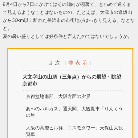
8月4日から7日にかけてはその傾向が顕著で、きわめて遠くま
で見えるようなことはないものの、たとえば、大津市の逢坂山
から50km以上離れた長浜市の市街地がはっきり見える、などな
ど。
夏の暑い盛りとしては好条件と言えたのではないでしょうか。
目次
[
非表示
]
大文字山の山頂（三角点）からの展望・眺望
京都市
京都盆地南部、大阪方面の夕景
あべのハルカス、通天閣、大観覧車「りんくう
の星」
大阪の高層ビル群、コスモタワー、天保山大観
覧車