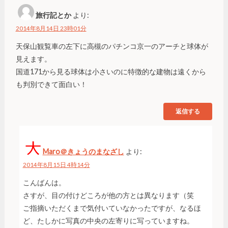
旅行記とか
より:
2014年8月14日 23時01分
天保山観覧車の左下に高槻のパチンコ京一のアーチと球体が
見えます。
国道171から見る球体は小さいのに特徴的な建物は遠くから
も判別できて面白い！
返信する
Maro＠きょうのまなざし
より:
2014年8月15日 4時14分
こんばんは。
さすが、目の付けどころが他の方とは異なります（笑
ご指摘いただくまで気付いていなかったですが、なるほ
ど、たしかに写真の中央の左寄りに写っていますね。