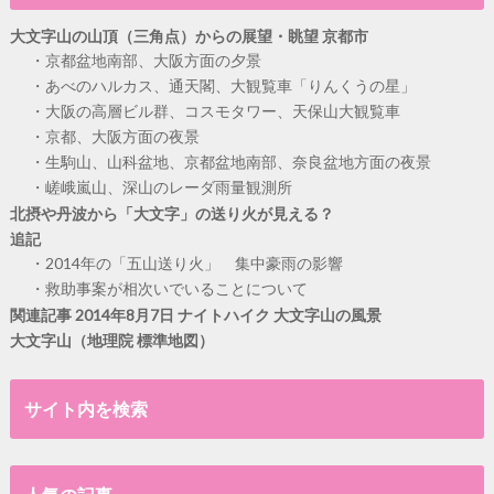
大文字山の山頂（三角点）からの展望・眺望 京都市
京都盆地南部、大阪方面の夕景
あべのハルカス、通天閣、大観覧車「りんくうの星」
大阪の高層ビル群、コスモタワー、天保山大観覧車
京都、大阪方面の夜景
生駒山、山科盆地、京都盆地南部、奈良盆地方面の夜景
嵯峨嵐山、深山のレーダ雨量観測所
北摂や丹波から「大文字」の送り火が見える？
追記
2014年の「五山送り火」 集中豪雨の影響
救助事案が相次いでいることについて
関連記事 2014年8月7日 ナイトハイク 大文字山の風景
大文字山（地理院 標準地図）
サイト内を検索