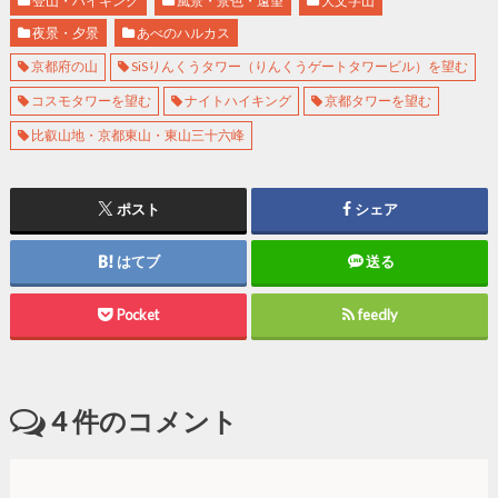
登山・ハイキング
風景・景色・遠望
大文字山
夜景・夕景
あべのハルカス
京都府の山
SiSりんくうタワー（りんくうゲートタワービル）を望む
コスモタワーを望む
ナイトハイキング
京都タワーを望む
比叡山地・京都東山・東山三十六峰
ポスト
シェア
はてブ
送る
Pocket
feedly
4
件のコメント