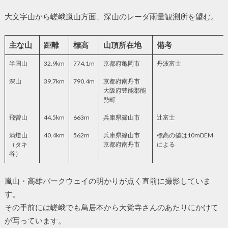
大文字山から嵯峨嵐山方面、深山のレーダ雨量観測所を望む。
主な山
距離
標高
山頂所在地
備考
半国山
32.9km
774.1m
京都府亀岡市
丹波富士
深山
39.7km
790.4m
京都府南丹市
大阪府豊能郡能
勢町
飛曽山
44.5km
663m
兵庫県篠山市
辻富士
満燈山
40.4km
562m
兵庫県篠山市
標高の値は10mDEM
（タキ
京都府南丹市
による
谷）
嵐山・高雄パークウェイの明かりが点く直前に撮影していま
す。
その手前には嵯峨でも鳥居本から大覚寺さんのあたりにかけて
が写っています。