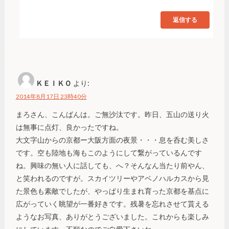
返信する
ＫＥＩＫＯ
より:
2014年8月17日 23時40分
まろさん、こんばんは。ご無沙汰です。昨日、五山の送り火
は無事に点灯、良かったですね。
大文字山からの京都ー大阪方面の夜景・・・息を呑む美しさ
です。空も陸地も海もこのようにして繋がっているんです
ね。興味の無い人に話しても、へ？そんなん当たり前やん、
と笑われるのですが。スカイツリーやアベノハルカスから見
た景色も素敵でしたが、やっぱり生まれ育った京都を基点に
広がっていく眺望が一番好きです。残暑を忘れさせて貰える
ようなお写真、ありがとうございました。これからも楽しみ