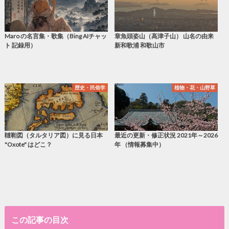
Maro の名言集・歌集（Bing AIチャッ
章魚頭姿山（高津子山） 山名の由来
ト 記録用）
新和歌浦 和歌山市
歴史・民俗学
植物・花・山野草
韃靼図（タルタリア図）に見る日本
最近の更新・修正状況 2021年～2026
"Oxote" はどこ？
年 （情報募集中）
この記事の目次