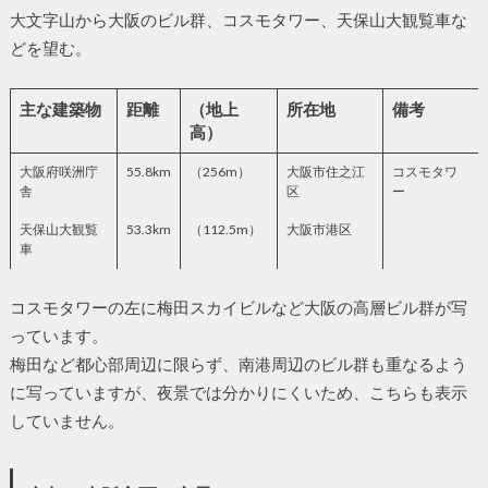
大文字山から大阪のビル群、コスモタワー、天保山大観覧車な
どを望む。
主な建築物
距離
（地上
所在地
備考
高）
大阪府咲洲庁
55.8km
（256m）
大阪市住之江
コスモタワ
舎
区
ー
天保山大観覧
53.3km
（112.5m）
大阪市港区
車
コスモタワーの左に梅田スカイビルなど大阪の高層ビル群が写
っています。
梅田など都心部周辺に限らず、南港周辺のビル群も重なるよう
に写っていますが、夜景では分かりにくいため、こちらも表示
していません。