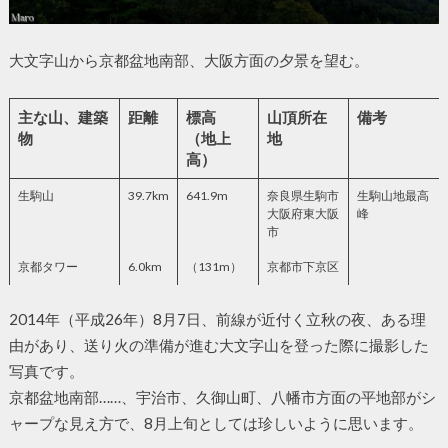
大文字山から京都盆地南部、大阪方面の夕景を望む。
主な山、建築
距離
標高
山頂所在
備考
物
（地上
地
高）
生駒山
39.7km
641.9m
奈良県生駒市
生駒山地最高
大阪府東大阪
峰
市
京都タワー
6.0km
（131m）
京都市下京区
2014年（平成26年）8月7日、前線が近付く立秋の夜、ある理
由があり、送り火の準備が進む大文字山を登った際に撮影した
写真です。
京都盆地南部……、宇治市、久御山町、八幡市方面の平地部がシ
ャープな見え方で、8月上旬としては珍しいように思います。