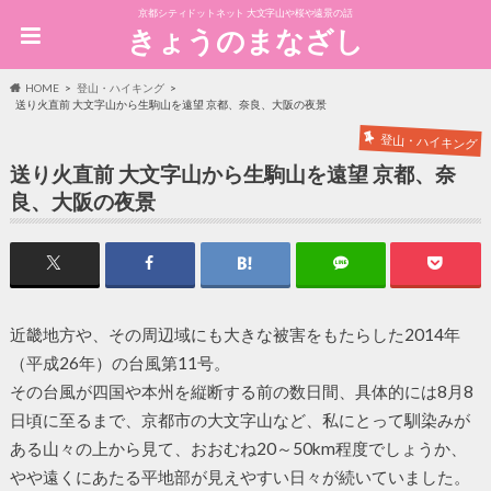
京都シティドットネット 大文字山や桜や遠景の話
きょうのまなざし
HOME
登山・ハイキング
送り火直前 大文字山から生駒山を遠望 京都、奈良、大阪の夜景
登山・ハイキング
送り火直前 大文字山から生駒山を遠望 京都、奈
良、大阪の夜景
近畿地方や、その周辺域にも大きな被害をもたらした2014年
（平成26年）の台風第11号。
その台風が四国や本州を縦断する前の数日間、具体的には8月8
日頃に至るまで、京都市の大文字山など、私にとって馴染みが
ある山々の上から見て、おおむね20～50km程度でしょうか、
やや遠くにあたる平地部が見えやすい日々が続いていました。