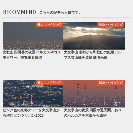
RECOMMEND
こちらの記事も人気です。
登山・ハイキング
登山・ハイキング
比叡山 四明岳の夜景 ハルカスやコス
大文字山 京都から和歌山の紀泉アル
モタワー、観覧車を遠望
プス雲山峰を遠望 薄明光線
登山・ハイキング
登山・ハイキング
ピンク色の京都タワーを大文字山か
大文字山の夜景 四国や通天閣、あべ
ら望む ピンクリボン2013
のハルカスを京都から遠望