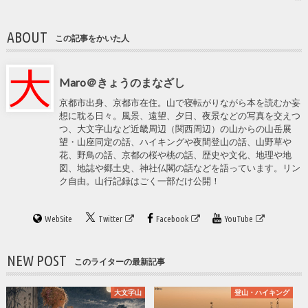
ABOUT
この記事をかいた人
Maro＠きょうのまなざし
京都市出身、京都市在住。山で寝転がりながら本を読むか妄
想に耽る日々。風景、遠望、夕日、夜景などの写真を交えつ
つ、大文字山など近畿周辺（関西周辺）の山からの山岳展
望・山座同定の話、ハイキングや夜間登山の話、山野草や
花、野鳥の話、京都の桜や桃の話、歴史や文化、地理や地
図、地誌や郷土史、神社仏閣の話などを語っています。リン
ク自由。山行記録はごく一部だけ公開！
WebSite
Twitter
Facebook
YouTube
NEW POST
このライターの最新記事
大文字山
登山・ハイキング