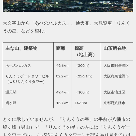
大文字山から「あべのハルカス」、通天閣、大観覧車「りんく
うの星」などを望む。
主な山、建築物
距離
標高
山頂所在地
（地上高）
あべのハルカス
49.6km
（300m）
大阪市阿倍野区
りんくうゲートタワービル
82.2km
（256.1m）
大阪府泉佐野市
（→SiSりんくうタワー）
通天閣
49.4km
（100m）
大阪市浪速区
鳩ヶ峰
18.7km
142.3m
京都府八幡市
とくに示していませんが、「りんくうの星」の手前が八幡市の
鳩ヶ峰（男山）で、「りんくうの星」の左には「りんくうゲー
トタワービル」（→SiSりんくうタワー）がぼんやり見えていま