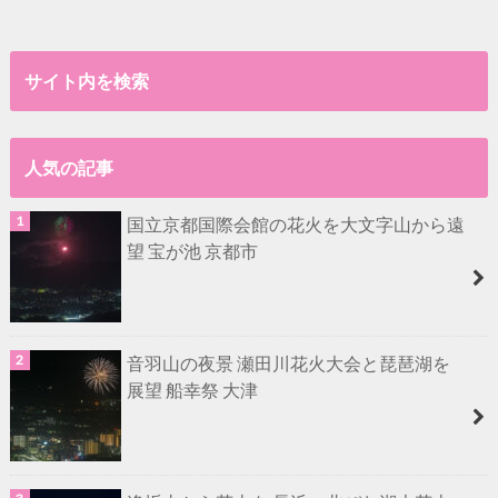
サイト内を検索
人気の記事
国立京都国際会館の花火を大文字山から遠
望 宝が池 京都市
音羽山の夜景 瀬田川花火大会と琵琶湖を
展望 船幸祭 大津