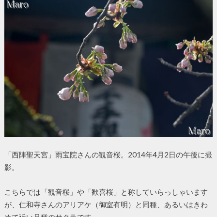
「西陣聖天宮」雨宝院さんの観音桜。2014年4月2日の午後に撮
影。
こちらでは「観音桜」や「歓喜桜」と称していらっしゃいます
が、仁和寺さんのアリアケ（御室有明）と同種、あるいはきわ
めて近い品種のサクラです。