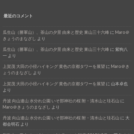
最近のコメント
瓜生山（勝軍山）、茶山の夕景 由来と歴史 東山三十六峰
に
Maro＠
きょうのまなざし
より
瓜生山（勝軍山）、茶山の夕景 由来と歴史 東山三十六峰
に
紫狗八
一
より
上賀茂 大田の小径ハイキング 黄色の京都タワーを展望
に
Maro＠き
ょうのまなざし
より
上賀茂 大田の小径ハイキング 黄色の京都タワーを展望
に
山本卓也
より
丹波 向山連山 水分れ公園 いそ部神社の桜 附・清水山と珪石山
に
Maro＠きょうのまなざし
より
丹波 向山連山 水分れ公園 いそ部神社の桜 附・清水山と珪石山
に
大
都会明石
より