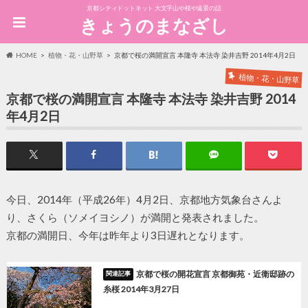
京都シティドットネット 大文字山や桜や遠景の話
きょうのまなざし
HOME
植物・花・山野草
京都で桜の満開宣言 本隆寺 本法寺 染井吉野 2014年4月2日
植物・花・山野草
京都で桜の満開宣言 本隆寺 本法寺 染井吉野 2014
年4月2日
今日、2014年（平成26年）4月2日、京都地方気象台さんよ
り、さくら（ソメイヨシノ）が満開と発表されました。
京都の満開日、今年は昨年より3日遅れとなります。
京都で桜の開花宣言 京都御苑・近衛邸跡の
糸桜 2014年3月27日