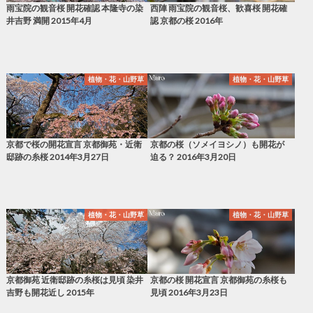
雨宝院の観音桜 開花確認 本隆寺の染
西陣 雨宝院の観音桜、歓喜桜 開花確
井吉野 満開 2015年4月
認 京都の桜 2016年
植物・花・山野草
植物・花・山野草
京都で桜の開花宣言 京都御苑・近衛
京都の桜（ソメイヨシノ）も開花が
邸跡の糸桜 2014年3月27日
迫る？ 2016年3月20日
植物・花・山野草
植物・花・山野草
京都御苑 近衛邸跡の糸桜は見頃 染井
京都の桜 開花宣言 京都御苑の糸桜も
吉野も開花近し 2015年
見頃 2016年3月23日