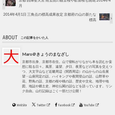
京都 西陣聖天宮 雨宝院の観音桜や歓喜桜も開花 2014年4
月
2014年4月1日 三角点の標高成果改定 京都府の山の新たな
標高
ABOUT
この記事をかいた人
Maro＠きょうのまなざし
京都市出身、京都市在住。山で寝転がりながら本を読むか妄
想に耽る日々。風景、遠望、夕日、夜景などの写真を交えつ
つ、大文字山など近畿周辺（関西周辺）の山からの山岳展
望・山座同定の話、ハイキングや夜間登山の話、山野草や
花、野鳥の話、京都の桜や桃の話、歴史や文化、地理や地
図、地誌や郷土史、神社仏閣の話などを語っています。リン
ク自由。山行記録はごく一部だけ公開！
WebSite
Twitter
Facebook
YouTube