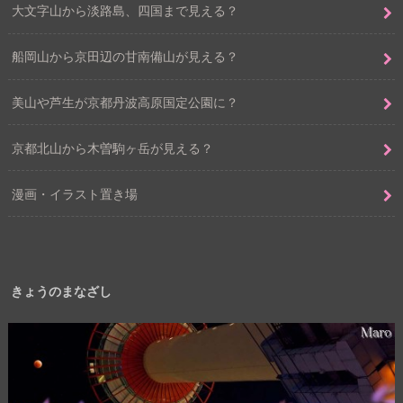
大文字山から淡路島、四国まで見える？
船岡山から京田辺の甘南備山が見える？
美山や芦生が京都丹波高原国定公園に？
京都北山から木曽駒ヶ岳が見える？
漫画・イラスト置き場
きょうのまなざし