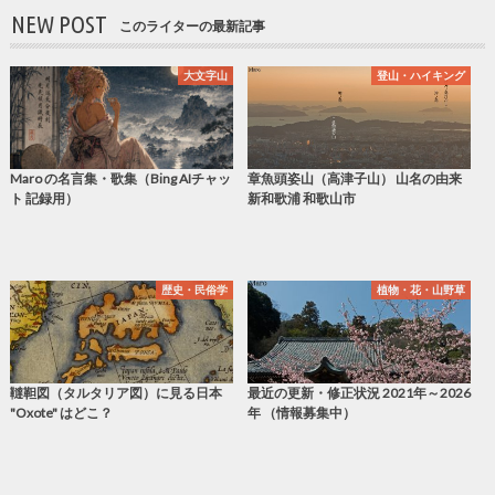
NEW POST
このライターの最新記事
大文字山
登山・ハイキング
Maro の名言集・歌集（Bing AIチャッ
章魚頭姿山（高津子山） 山名の由来
ト 記録用）
新和歌浦 和歌山市
歴史・民俗学
植物・花・山野草
韃靼図（タルタリア図）に見る日本
最近の更新・修正状況 2021年～2026
"Oxote" はどこ？
年 （情報募集中）