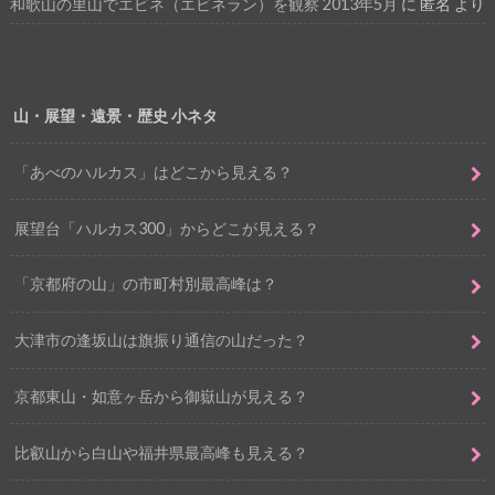
和歌山の里山でエビネ（エビネラン）を観察 2013年5月
に
匿名
より
山・展望・遠景・歴史 小ネタ
「あべのハルカス」はどこから見える？
展望台「ハルカス300」からどこが見える？
「京都府の山」の市町村別最高峰は？
大津市の逢坂山は旗振り通信の山だった？
京都東山・如意ヶ岳から御嶽山が見える？
比叡山から白山や福井県最高峰も見える？