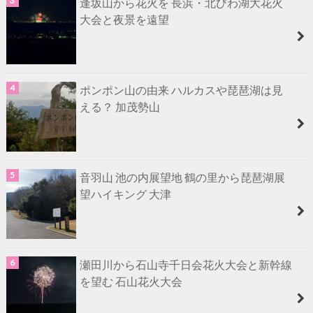
逢坂山から花火を 長浜・北びわ湖大花火
大会と夜景を遠望
ポンポン山の由来 ハルカスや琵琶湖は見
える？ 加茂勢山
音羽山 池の内展望地 鶴の里から琵琶湖展
望ハイキング 大津
瀬田川から石山寺千日会花火大会と新幹線
を望む 石山花火大会