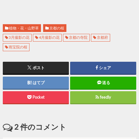
植物・花・山野草
京都の桜
3月撮影の花
4月撮影の花
京都の寺院
京都府
雨宝院の桜
ポスト
シェア
はてブ
送る
Pocket
feedly
2
件のコメント