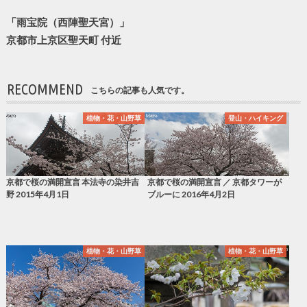
「雨宝院（西陣聖天宮）」
京都市上京区聖天町 付近
RECOMMEND
こちらの記事も人気です。
植物・花・山野草
登山・ハイキング
京都で桜の満開宣言 本法寺の染井吉
京都で桜の満開宣言 ／ 京都タワーが
野 2015年4月1日
ブルーに 2016年4月2日
植物・花・山野草
植物・花・山野草