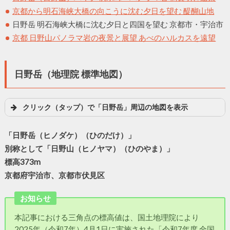
京都から明石海峡大橋の向こうに沈む夕日を望む 醍醐山地
日野岳 明石海峡大橋に沈む夕日と四国を望む 京都市・宇治市
京都 日野山パノラマ岩の夜景と展望 あべのハルカスを遠望
日野岳（地理院 標準地図）
クリック（タップ）で「日野岳」周辺の地図を表示
「日野岳（ヒノダケ）（ひのだけ）」
別称として「日野山（ヒノヤマ）（ひのやま）」
標高373m
京都府宇治市、京都市伏見区
お知らせ
本記事における三角点の標高値は、国土地理院により
2025年（令和7年）4月1日に実施された「令和7年度 全国