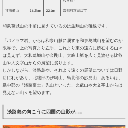
らぎ町）
甘南備山
16.2km
221m
京都府京田辺市
和泉葛城山の手前に見えているのは生駒山の稜線です。
「パノラマ岩」からは和泉山脈に属する和泉葛城山を望むのが
限界で、上の写真より左手、これより東の遠方に所在する山々
は見えず、大和葛城山や金剛山、大峰山脈を広く見渡せる比叡
山や大文字山からの展望に劣ります。
しかしながら、淡路島や、それより遠くの展望については日野
岳に利があり、北端部の汐鳴山、島北部の妙見山、あるいは、
島中部の「淡路富士」先山といった、比叡山や大文字山からは
見えない山々を望めます。
淡路島の向こうに四国の山影が……