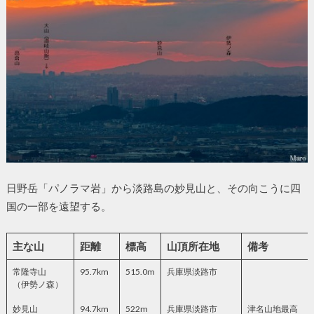
日野岳「パノラマ岩」から淡路島の妙見山と、その向こうに四
国の一部を遠望する。
主な山
距離
標高
山頂所在地
備考
常隆寺山
95.7km
515.0m
兵庫県淡路市
（伊勢ノ森）
妙見山
94.7km
522m
兵庫県淡路市
津名山地最高