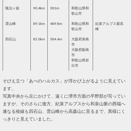
懴法ヶ嶽
90.4km
381m
和歌山県和
歌山市
雲山峰
89.1km
489.8m
和歌山県和
紀泉アルプス最高
歌山市
峰
四石山
85.0km
384.4m
大阪府泉南
市
大阪府阪南
市
和歌山県岩
出市
そびえ立つ「あべのハルカス」が浮かび上がるように見えてい
ます。
写真中央から左にかけて、遠くに堺市方面の平野部が写ってい
ますが、そのさらに後方、紀泉アルプスから和泉山脈の西端へ
連なる稜線も四石山、雲山峰から高森山に至るまで、異様にく
っきりと見えていました。