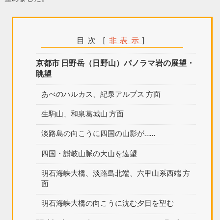
目次
[
非表示
]
京都市 日野岳（日野山）パノラマ岩の展望・
眺望
あべのハルカス、紀泉アルプス 方面
生駒山、和泉葛城山 方面
淡路島の向こうに四国の山影が……
四国・讃岐山脈の大山を遠望
明石海峡大橋、淡路島北端、六甲山系西端 方
面
明石海峡大橋の向こうに沈む夕日を望む