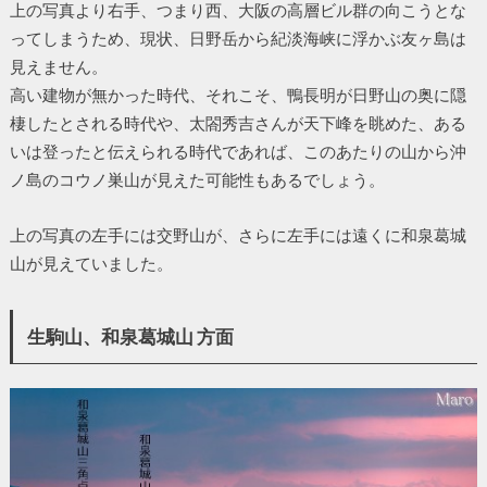
上の写真より右手、つまり西、大阪の高層ビル群の向こうとな
ってしまうため、現状、日野岳から紀淡海峡に浮かぶ友ヶ島は
見えません。
高い建物が無かった時代、それこそ、鴨長明が日野山の奥に隠
棲したとされる時代や、太閤秀吉さんが天下峰を眺めた、ある
いは登ったと伝えられる時代であれば、このあたりの山から沖
ノ島のコウノ巣山が見えた可能性もあるでしょう。
上の写真の左手には交野山が、さらに左手には遠くに和泉葛城
山が見えていました。
生駒山、和泉葛城山 方面