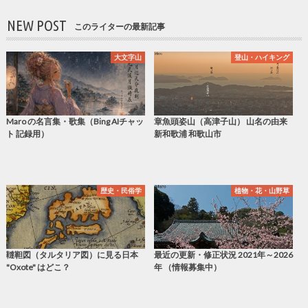
NEW POST
このライターの最新記事
大文字山
登山・ハイキング
Maro の名言集・歌集（Bing AIチャッ
章魚頭姿山（高津子山） 山名の由来
ト 記録用）
新和歌浦 和歌山市
歴史・民俗学
植物・花・山野草
韃靼図（タルタリア図）に見る日本
最近の更新・修正状況 2021年～2026
"Oxote" はどこ？
年 （情報募集中）