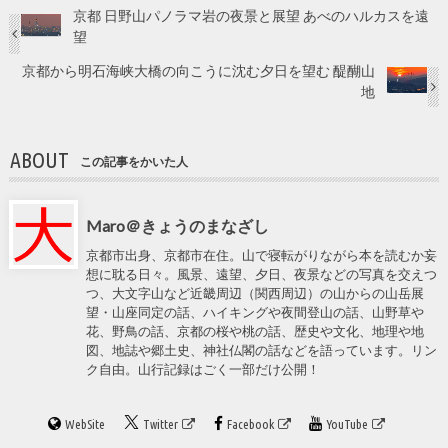
京都 日野山パノラマ岩の夜景と展望 あべのハルカスを遠
望
京都から明石海峡大橋の向こうに沈む夕日を望む 醍醐山
地
ABOUT
この記事をかいた人
Maro＠きょうのまなざし
京都市出身、京都市在住。山で寝転がりながら本を読むか妄
想に耽る日々。風景、遠望、夕日、夜景などの写真を交えつ
つ、大文字山など近畿周辺（関西周辺）の山からの山岳展
望・山座同定の話、ハイキングや夜間登山の話、山野草や
花、野鳥の話、京都の桜や桃の話、歴史や文化、地理や地
図、地誌や郷土史、神社仏閣の話などを語っています。リン
ク自由。山行記録はごく一部だけ公開！
WebSite
Twitter
Facebook
YouTube