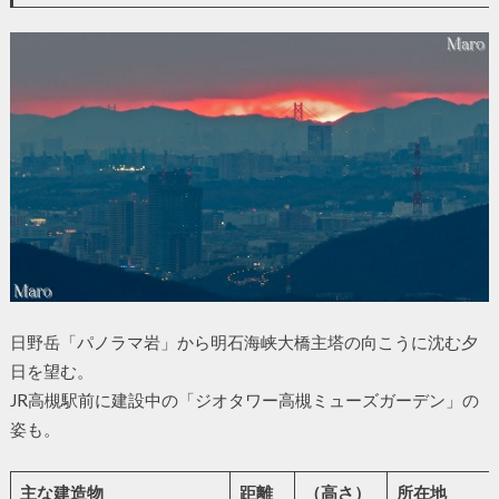
日野岳「パノラマ岩」から明石海峡大橋主塔の向こうに沈む夕
日を望む。
JR高槻駅前に建設中の「ジオタワー高槻ミューズガーデン」の
姿も。
主な建造物
距離
（高さ）
所在地