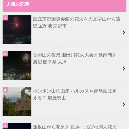
人気の記事
国立京都国際会館の花火を大文字山から遠
望 宝が池 京都市
音羽山の夜景 瀬田川花火大会と琵琶湖を
展望 船幸祭 大津
ポンポン山の由来 ハルカスや琵琶湖は見
える？ 加茂勢山
逢坂山から花火を 長浜・北びわ湖大花火