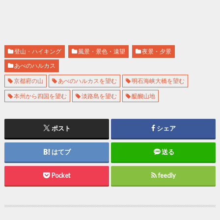
登山・ハイキング
風景・景色・遠望
夜景・夕景
あべのハルカス
京都府の山
あべのハルカスを望む
明石海峡大橋を望む
本州から四国を望む
淡路島を望む
醍醐山地
ポスト
シェア
はてブ
送る
Pocket
feedly