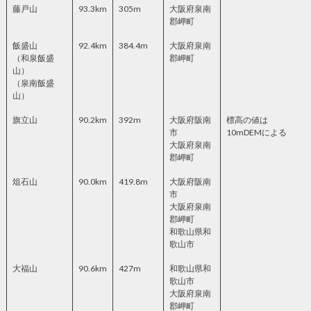
藤戸山
93.3km
305m
大阪府泉南
郡岬町
飯盛山
92.4km
384.4m
大阪府泉南
（和泉飯盛
郡岬町
山）
（泉南飯盛
山）
旗立山
90.2km
392m
大阪府阪南
標高の値は
市
10mDEMによる
大阪府泉南
郡岬町
俎石山
90.0km
419.8m
大阪府阪南
市
大阪府泉南
郡岬町
和歌山県和
歌山市
大福山
90.6km
427m
和歌山県和
歌山市
大阪府泉南
郡岬町