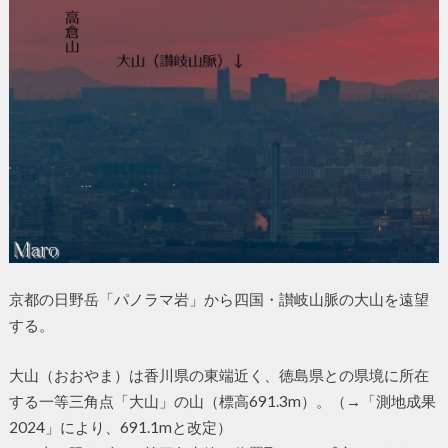
京都の日野岳「パノラマ岩」から四国・讃岐山脈の大山を遠望
する。
大山（おおやま）は香川県の東端近く、徳島県との県境に所在
する一等三角点「大山」の山（標高691.3m）。（→「測地成果
2024」により、691.1mと改定）