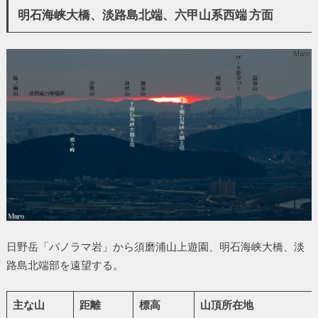
明石海峡大橋、淡路島北端、六甲山系西端 方面
日野岳「パノラマ岩」から須磨浦山上遊園、明石海峡大橋、淡
路島北端部を遠望する。
主な山
距離
標高
山頂所在地