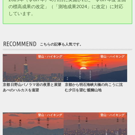
の標高成果の改定」（「測地成果2024」に改定）に対応
しています。
RECOMMEND
こちらの記事も人気です。
登山・ハイキング
登山・ハイキング
京都 日野山パノラマ岩の夜景と展望
京都から明石海峡大橋の向こうに沈
あべのハルカスを遠望
む夕日を望む 醍醐山地
登山・ハイキング
登山・ハイキング