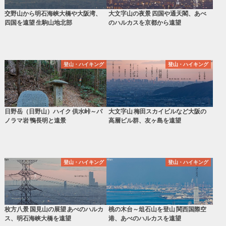
交野山から明石海峡大橋や大阪湾、
大文字山の夜景 四国や通天閣、あべ
四国を遠望 生駒山地北部
のハルカスを京都から遠望
登山・ハイキング
登山・ハイキング
日野岳（日野山）ハイク 供水峠～パ
大文字山 梅田スカイビルなど大阪の
ノラマ岩 鴨長明と遠景
高層ビル群、友ヶ島を遠望
登山・ハイキング
登山・ハイキング
枚方八景 国見山の展望 あべのハルカ
桃の木台～俎石山を登山 関西国際空
ス、明石海峡大橋を遠望
港、あべのハルカスを遠望