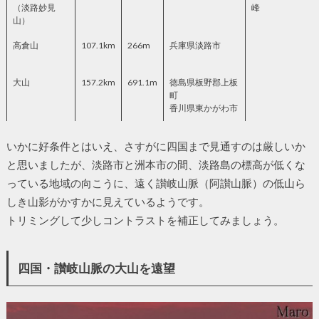
（淡路妙見
峰
山）
高倉山
107.1km
266m
兵庫県淡路市
大山
157.2km
691.1m
徳島県板野郡上板
町
香川県東かがわ市
いかに好条件とはいえ、さすがに四国まで見通すのは厳しいか
と思いましたが、淡路市と洲本市の間、淡路島の標高が低くな
っている地域の向こうに、遠く讃岐山脈（阿讃山脈）の低山ら
しき山影がかすかに見えているようです。
トリミングして少しコントラストを補正してみましょう。
四国・讃岐山脈の大山を遠望