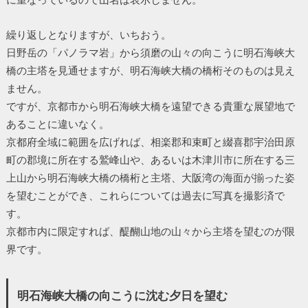
繰り返しとなりますが、いちおう。
日野岳の「パノラマ岩」から須磨の山々の向こうに明石海峡大
橋の主塔を見通せますが、明石海峡大橋の橋桁そのものは見え
ません。
ですが、京都市から明石海峡大橋を遠望できる貴重な展望地で
あることに違いなく。
京都府全域に範囲を広げれば、相楽郡和束町と綴喜郡宇治田原
町の郡境に所在する鷲峰山や、あるいは木津川市に所在する三
上山から明石海峡大橋の橋桁と主塔、大阪湾の海面が揃った姿
を望むことができ、これらについては過去に写真を撮影済で
す。
京都市内に限定すれば、醍醐山地の山々から主塔を望むのが限
界です。
明石海峡大橋の向こうに沈む夕日を望む