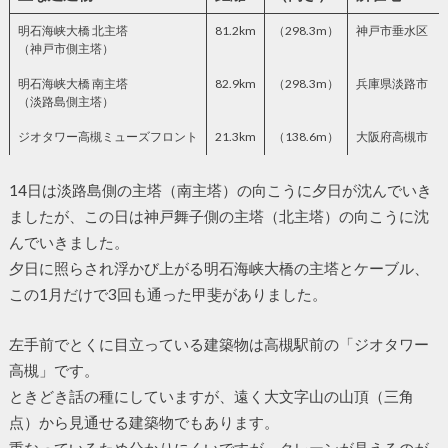
明石海峡大橋 北主塔
81.2km
（298.3m）
神戸市垂水区
（神戸市側主塔）
明石海峡大橋 南主塔
82.9km
（298.3m）
兵庫県淡路市
（淡路島側主塔）
ジオタワー高槻ミューズフロント
21.3km
（138.6m）
大阪府高槻市
14日は淡路島側の主塔（南主塔）の向こうに夕日が沈んでいき
ましたが、この日は神戸舞子側の主塔（北主塔）の向こうに沈
んでいきました。
夕日に照らされ浮かび上がる明石海峡大橋の主塔とケーブル、
この1月だけで3回も通った甲斐がありました。
左手前でとくに目立っている建築物は高槻駅前の「ジオタワー
高槻」です。
ときどき話の種にしていますが、遠く大文字山の山頂（三角
点）から見通せる建築物でもあります。