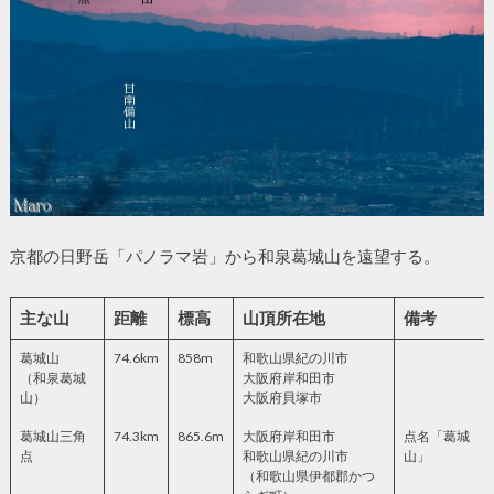
京都の日野岳「パノラマ岩」から和泉葛城山を遠望する。
主な山
距離
標高
山頂所在地
備考
葛城山
74.6km
858m
和歌山県紀の川市
（和泉葛城
大阪府岸和田市
山）
大阪府貝塚市
葛城山三角
74.3km
865.6m
大阪府岸和田市
点名「葛城
点
和歌山県紀の川市
山」
（和歌山県伊都郡かつ