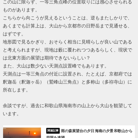
この山に限らず、一等三角点峰の位置取りには感心させられる
ものがあります。
こちらから向こうが見えるということは、逆もまたしかりで、
あくまでも計算上は、大山から京都市の日野岳まで見通せる、
はずです。
地形図で見るかぎり、おそらく相当に見晴らしが良い山である
と考えられますが、現地は藪に覆われつつあるらしく、現状で
は北東方面の展望は期待できないらしい？
また、大山は数少ない天測点設置峰でもあります。
天測点は一等三角点の付近に設置され、たとえば、京都府では
釈迦岳（釈迦ヶ岳）（鷲峰山三角点）と多称山（多祢寺山）に
所在します。
余談ですが、過去に和歌山県海南市の山上から大山を観望して
います。
雨の森展望台の夕日 海南の夕景 和歌山から
四国を遠望