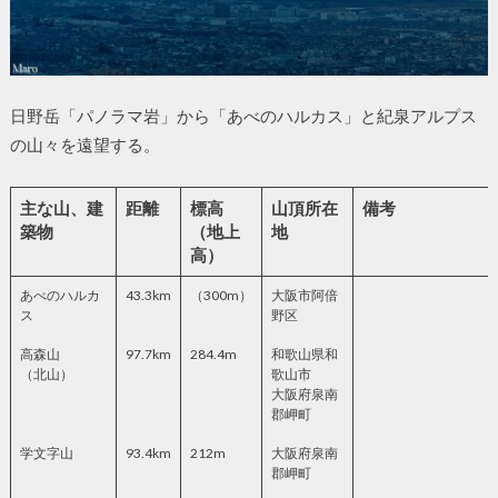
日野岳「パノラマ岩」から「あべのハルカス」と紀泉アルプス
の山々を遠望する。
主な山、建
距離
標高
山頂所在
備考
築物
（地上
地
高）
あべのハルカ
43.3km
（300m）
大阪市阿倍
ス
野区
高森山
97.7km
284.4m
和歌山県和
（北山）
歌山市
大阪府泉南
郡岬町
学文字山
93.4km
212m
大阪府泉南
郡岬町