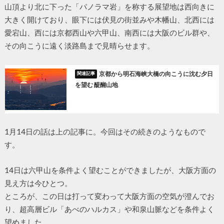
山頂より北に下った「パノラマ岩」を称する展望地は西向きに
大きく開けており、眼下には伏見の街並みや木幡山、北西には
愛宕山、西には京都西山や六甲山、南西には大阪のビル群や、
その向こうに遠く淡路島まで見晴らせます。
京都から明石海峡大橋の向こうに沈む夕日
を望む 醍醐山地
1月14日の話は上の記事に。今回はその続きのようなもので
す。
14日は六甲山を条件よく望むことができましたが、大阪方面の
見え方は今ひとつ。
ところが、この日は打って変わって大阪方面の空気が澄んでお
り、超高層ビル「あべのハルカス」や和泉山脈などを条件よく
望めました。