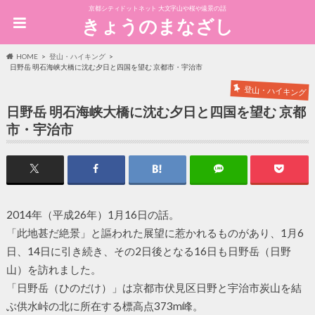
京都シティドットネット 大文字山や桜や遠景の話
きょうのまなざし
HOME
登山・ハイキング
日野岳 明石海峡大橋に沈む夕日と四国を望む 京都市・宇治市
登山・ハイキング
日野岳 明石海峡大橋に沈む夕日と四国を望む 京都
市・宇治市
2014年（平成26年）1月16日の話。
「此地甚だ絶景」と謳われた展望に惹かれるものがあり、1月6
日、14日に引き続き、その2日後となる16日も日野岳（日野
山）を訪れました。
「日野岳（ひのだけ）」は京都市伏見区日野と宇治市炭山を結
ぶ供水峠の北に所在する標高点373m峰。