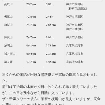
高取山
70.2km
328m
神戸市長田区
（神戸市須磨区）
栂尾山
72.8km
274m
神戸市須磨区
旗振山
74.7km
252.4m
神戸市須磨区
神戸市垂水区
鉢伏山
74.7km
246m
神戸市須磨区
汐鳴山
86.1km
305.2m
兵庫県淡路市
城ノ瀬山
89.4km
293.8m
兵庫県淡路市
鳩ヶ峰
13.7km
142.3m
京都府八幡市
遠くからの確認が困難な淡路風力発電所の風車も見通せまし
た。
前回は宇治川の水面が夕日に照らされて赤く映えていました
が、この日は残念ながら日陰に入っています。
ザ・千里タワーの後方に須磨の横尾山が見えていますが、完全
に重なっているので山名は表示しません。