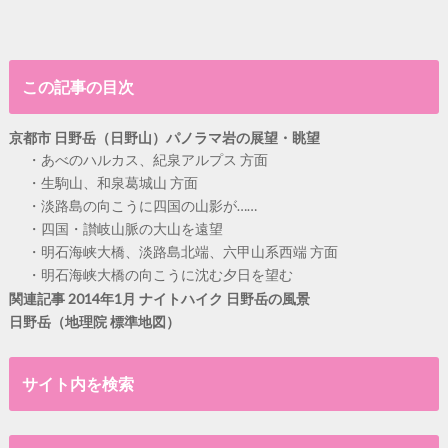
この記事の目次
京都市 日野岳（日野山）パノラマ岩の展望・眺望
あべのハルカス、紀泉アルプス 方面
生駒山、和泉葛城山 方面
淡路島の向こうに四国の山影が……
四国・讃岐山脈の大山を遠望
明石海峡大橋、淡路島北端、六甲山系西端 方面
明石海峡大橋の向こうに沈む夕日を望む
関連記事 2014年1月 ナイトハイク 日野岳の風景
日野岳（地理院 標準地図）
サイト内を検索