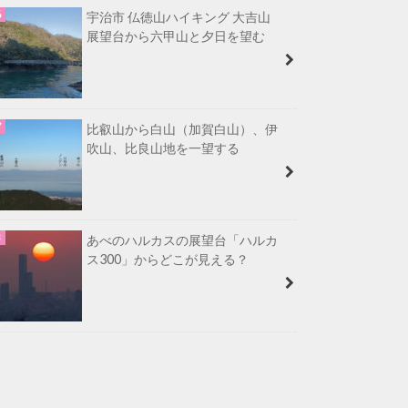
宇治市 仏徳山ハイキング 大吉山
展望台から六甲山と夕日を望む
比叡山から白山（加賀白山）、伊
吹山、比良山地を一望する
あべのハルカスの展望台「ハルカ
ス300」からどこが見える？