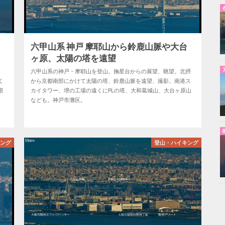
戸
六甲山系 神戸 摩耶山から鈴鹿山脈や大台
ヶ原、太陽の塔を遠望
六甲山系の神戸・摩耶山を登山。掬星台からの展望、眺望。北摂
く
から京都南部にかけて太陽の塔、鈴鹿山脈を遠望、撮影。南港ス
景
カイタワー、堺の工場の遠くにPLの塔、大和葛城山、大台ヶ原山
なども。神戸市灘区。
キング
登山・ハイキング