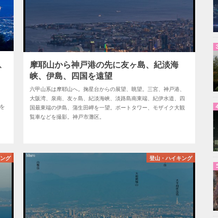
、
摩耶山から神戸港の先に友ヶ島、紀淡海
峡、伊島、四国を遠望
六甲山系は摩耶山へ。掬星台からの展望、眺望。三宮、神戸港、
、
大阪湾、泉南、友ヶ島、紀淡海峡、淡路島南東端、紀伊水道、四
を
国最東端の伊島、蒲生田岬を一望。ポートタワー、モザイク大観
覧車などを撮影。神戸市灘区。
キング
登山・ハイキング