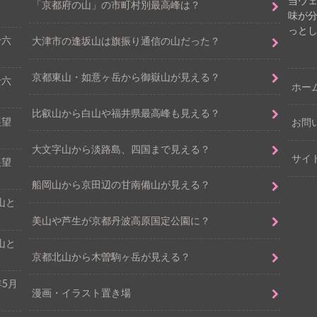
当ウ
「京都府の山」の市町村別最高峰は？
味が
っと
十六
大津市の逢坂山は旗振り通信の山だった？
京都東山・如意ヶ岳から御嶽山が見える？
十六
ホー
比叡山から白山や福井県最高峰も見える？
展望
お問
大文字山から淡路島、四国まで見える？
サイ
展望
船岡山から京田辺の甘南備山が見える？
山と
美山や芦生が京都丹波高原国定公園に？
山と
京都北山から木曽駒ヶ岳が見える？
5月
漫画・イラスト置き場