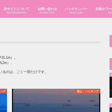
当サイトについて
お問い合わせ
バックナンバー
京都タワー
Kyonomanazashi
Contact form
Back issues
Kyo
1.1m）。
.2m）。
いるのは、ごく一部だけです。
キング
登山・ハイキング