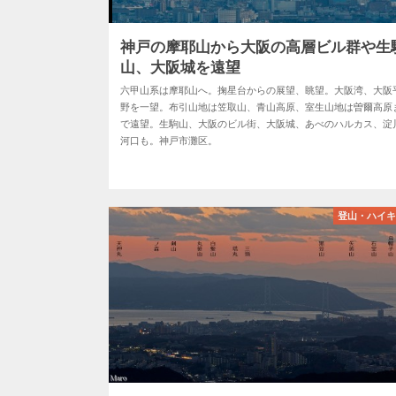
神戸の摩耶山から大阪の高層ビル群や生
山、大阪城を遠望
六甲山系は摩耶山へ。掬星台からの展望、眺望。大阪湾、大阪
野を一望。布引山地は笠取山、青山高原、室生山地は曽爾高原
で遠望。生駒山、大阪のビル街、大阪城、あべのハルカス、淀
河口も。神戸市灘区。
登山・ハイ