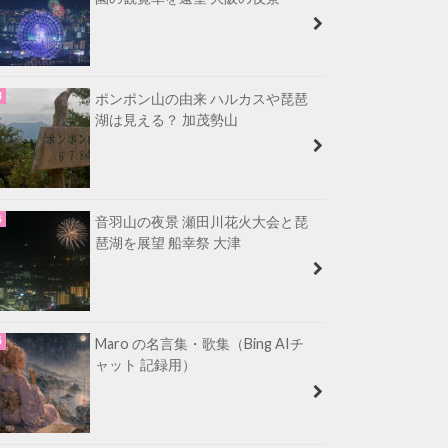
ポンポン山の由来 ハルカスや琵琶
湖は見える？ 加茂勢山
音羽山の夜景 瀬田川花火大会と琵
琶湖を展望 船幸祭 大津
Maro の名言集・歌集（Bing AIチ
ャット 記録用）