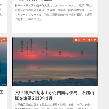
内
神戸の六甲・菊水山から大阪の「あべのハルカス」、紀伊半島の
甲
風力発電所の風車を遠望。大阪湾、大阪港、関西国際空港、りん
北
くうゲートタワービル、和歌山県最高峰の龍神岳を撮影。好展望
の菊水山。神戸市北区。
キング
登山・ハイキング
国
六甲 神戸の菊水山から四国は伊島、石鎚山
脈を遠望 2013年1月
。
六甲山系西部に属する菊水山の展望や眺望。夕日、神戸の夕景、
、