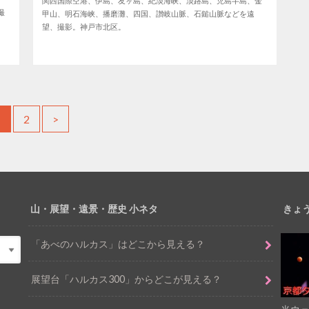
関西国際空港、伊島、友ヶ島、紀淡海峡、淡路島、児島半島、金
撮
甲山、明石海峡、播磨灘、四国、讃岐山脈、石鎚山脈などを遠
望、撮影。神戸市北区。
1
2
>
山・展望・遠景・歴史 小ネタ
きょ
「あべのハルカス」はどこから見える？
展望台「ハルカス300」からどこが見える？