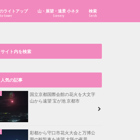
のライトアップ
山・展望・遠景 小ネタ
検索
to-tower
Scenery
Serch
「あべのハルカス」はどこから見え
「ハルカス300」からどこまで見え
「京都府の山」の市町村別最高峰
比叡山から福井県最高峰も見える？
大文字山から淡路島が見える？
漫画・イラスト置き場
る？
る？
は？
サイト内を検索
人気の記事
国立京都国際会館の花火を大文字
山から遠望 宝が池 京都市
彩都から守口市花火大会と万博公
園の観覧車を遠望 大阪の夜景