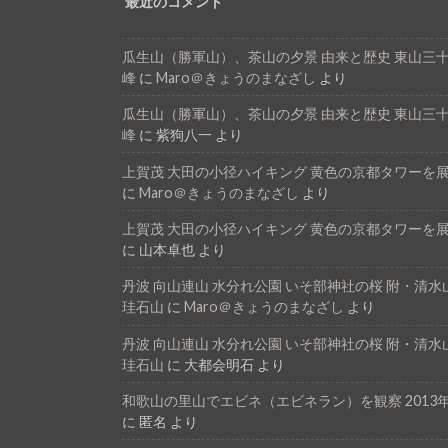
最近のコメント
瓜生山（勝軍山）、茶山の夕景 由来と歴史 東山三
峰
に
Maro＠きょうのまなざし
より
瓜生山（勝軍山）、茶山の夕景 由来と歴史 東山三
峰
に
紫狗八一
より
上賀茂 大田の小径ハイキング 黄色の京都タワーを
に
Maro＠きょうのまなざし
より
上賀茂 大田の小径ハイキング 黄色の京都タワーを
に
山本卓也
より
丹波 向山連山 水分れ公園 いそ部神社の桜 附・清水
珪石山
に
Maro＠きょうのまなざし
より
丹波 向山連山 水分れ公園 いそ部神社の桜 附・清水
珪石山
に
大都会明石
より
和歌山の里山でエビネ（エビネラン）を観察 2013年
に
匿名
より