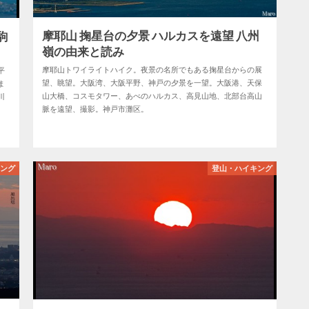
摩耶山 掬星台の夕景 ハルカスを遠望 八州
駒
嶺の由来と読み
摩耶山トワイライトハイク。夜景の名所でもある掬星台からの展
平
望、眺望。大阪湾、大阪平野、神戸の夕景を一望。大阪港、天保
ま
山大橋、コスモタワー、あべのハルカス、高見山地、北部台高山
川
脈を遠望、撮影。神戸市灘区。
キング
登山・ハイキング