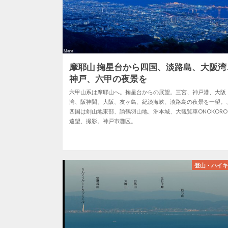
摩耶山 掬星台から四国、淡路島、大阪湾
神戸、六甲の夜景を
六甲山系は摩耶山へ。掬星台からの展望。三宮、神戸港、大阪
湾、阪神間、大阪、友ヶ島、紀淡海峡、淡路島の夜景を一望。
四国は剣山地東部、諭鶴羽山地、洲本城、大観覧車ONOKORO
遠望、撮影。神戸市灘区。
登山・ハイ