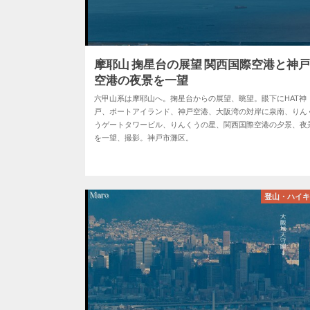
摩耶山 掬星台の展望 関西国際空港と神
空港の夜景を一望
六甲山系は摩耶山へ。掬星台からの展望、眺望。眼下にHAT神
戸、ポートアイランド、神戸空港、大阪湾の対岸に泉南、りん
うゲートタワービル、りんくうの星、関西国際空港の夕景、夜
を一望、撮影。神戸市灘区。
登山・ハイ