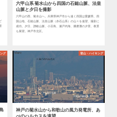
四
六甲山系 菊水山から四国の石鎚山脈、法皇
山脈と夕日を撮影
六甲山の西、菊水山へ。兵庫県神戸市から遠く四国は愛媛県、四
ど
国山地、石鎚山脈、法皇山脈（赤石山系）の山々を遠望、撮影に
景
成功。夕日、讃岐山脈、小豆島、瀬戸内海、播磨灘の夕景、夜景
も展望。神戸市北区。
キング
登山・ハイキング
島
神戸の菊水山から和歌山の風力発電所、あ
べのハルカスを遠望