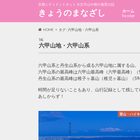
京都シティドットネット 大文字山や桜や遠景の話
きょうのまなざし
ホーム
Top page
HOME
タグ : 六甲山地・六甲山系
TAG
六甲山地・六甲山系
六甲山系と丹生山系から成る六甲山地に属する山。
六甲山系の最高峰は六甲山最高峰（六甲最高峰）（93
丹生山系の最高峰は稚子ヶ墓山（稚児ヶ墓山）（596
時間が足りないこともあり、山行記録として残して
あしからず！
登山・ハイ