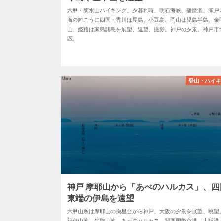
六甲・菊水山ハイキング。夕暮れ時、明石海峡、播磨灘、瀬戸
海の向こうに四国・香川は屋島、小豆島、岡山は児島半島、金
山、姫路は家島諸島を展望、遠望、撮影。神戸の夕景。神戸市
区。
登山・ハイ
神戸 摩耶山から「あべのハルカス」、四
東端の伊島を遠望
六甲山系は摩耶山の掬星台から神戸、大阪の夕景を展望、眺望
紀伊山地、生駒山地、あべのハルカス、関西国際空港、大阪港