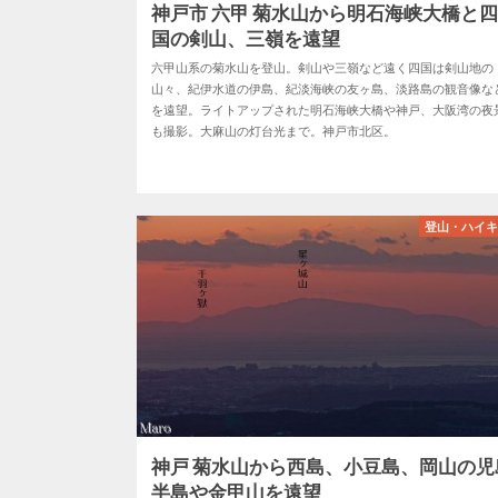
神戸市 六甲 菊水山から明石海峡大橋と
国の剣山、三嶺を遠望
六甲山系の菊水山を登山。剣山や三嶺など遠く四国は剣山地の
山々、紀伊水道の伊島、紀淡海峡の友ヶ島、淡路島の観音像な
を遠望。ライトアップされた明石海峡大橋や神戸、大阪湾の夜
も撮影。大麻山の灯台光まで。神戸市北区。
登山・ハイ
神戸 菊水山から西島、小豆島、岡山の児
半島や金甲山を遠望