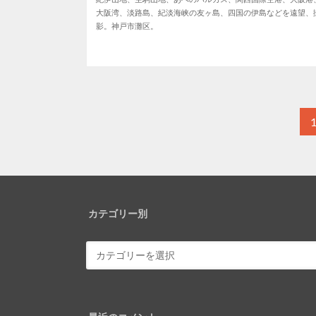
大阪湾、淡路島、紀淡海峡の友ヶ島、四国の伊島などを遠望、
影。神戸市灘区。
カテゴリー別