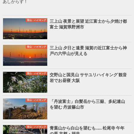
あしからず！
登山・ハイキング
三上山 夜景と展望 近江富士から夕焼け都
富士 滋賀県野洲市
登山・ハイキング
三上山 夕日と遠景 滋賀の近江富士から神
戸の六甲山が見える
登山・ハイキング
交野山と国見山 ササユリハイキング 観音
岩でお昼寝 大阪
登山・ハイキング
「丹波富士」白髪岳から三嶽、多紀連山
を望む 丹波篠山市
登山・ハイキング
青葉山から白山を望むも…… 松尾寺 午年
の馬 京都・福井