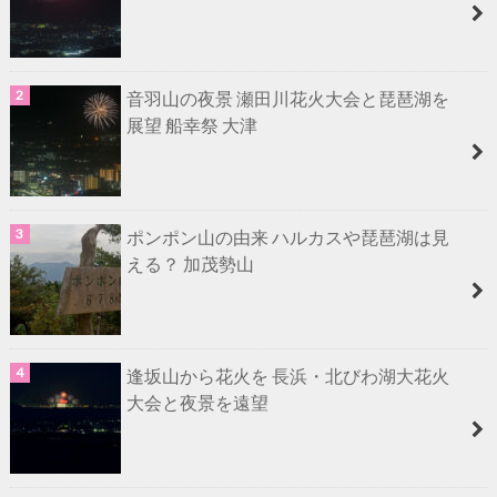
音羽山の夜景 瀬田川花火大会と琵琶湖を
展望 船幸祭 大津
ポンポン山の由来 ハルカスや琵琶湖は見
える？ 加茂勢山
逢坂山から花火を 長浜・北びわ湖大花火
大会と夜景を遠望