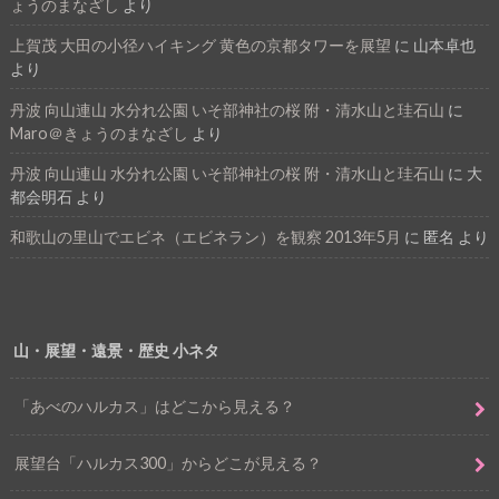
ょうのまなざし
より
上賀茂 大田の小径ハイキング 黄色の京都タワーを展望
に
山本卓也
より
丹波 向山連山 水分れ公園 いそ部神社の桜 附・清水山と珪石山
に
Maro＠きょうのまなざし
より
丹波 向山連山 水分れ公園 いそ部神社の桜 附・清水山と珪石山
に
大
都会明石
より
和歌山の里山でエビネ（エビネラン）を観察 2013年5月
に
匿名
より
山・展望・遠景・歴史 小ネタ
「あべのハルカス」はどこから見える？
展望台「ハルカス300」からどこが見える？