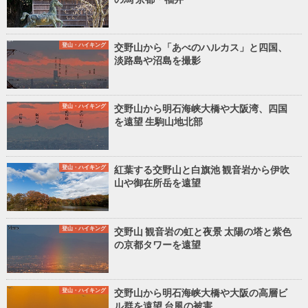
登山・ハイキング
交野山から「あべのハルカス」と四国、
淡路島や沼島を撮影
登山・ハイキング
交野山から明石海峡大橋や大阪湾、四国
を遠望 生駒山地北部
登山・ハイキング
紅葉する交野山と白旗池 観音岩から伊吹
山や御在所岳を遠望
登山・ハイキング
交野山 観音岩の虹と夜景 太陽の塔と紫色
の京都タワーを遠望
登山・ハイキング
交野山から明石海峡大橋や大阪の高層ビ
ル群を遠望 台風の被害