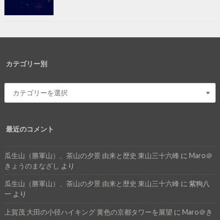
カテゴリー別
最近のコメント
瓜生山（勝軍山）、茶山の夕景 由来と歴史 東山三十六峰
に
Maro＠
きょうのまなざし
より
瓜生山（勝軍山）、茶山の夕景 由来と歴史 東山三十六峰
に
紫狗八
一
より
上賀茂 大田の小径ハイキング 黄色の京都タワーを展望
に
Maro＠き