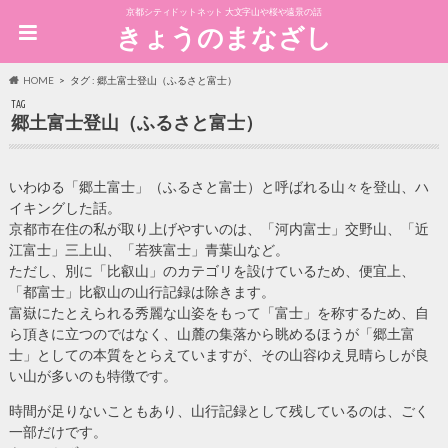
京都シティドットネット 大文字山や桜や遠景の話
きょうのまなざし
HOME
タグ : 郷土富士登山（ふるさと富士）
TAG
郷土富士登山（ふるさと富士）
いわゆる「郷土富士」（ふるさと富士）と呼ばれる山々を登山、ハ
イキングした話。
京都市在住の私が取り上げやすいのは、「河内富士」交野山、「近
江富士」三上山、「若狭富士」青葉山など。
ただし、別に「比叡山」のカテゴリを設けているため、便宜上、
「都富士」比叡山の山行記録は除きます。
富嶽にたとえられる秀麗な山姿をもって「富士」を称するため、自
ら頂きに立つのではなく、山麓の集落から眺めるほうが「郷土富
士」としての本質をとらえていますが、その山容ゆえ見晴らしが良
い山が多いのも特徴です。
時間が足りないこともあり、山行記録として残しているのは、ごく
一部だけです。