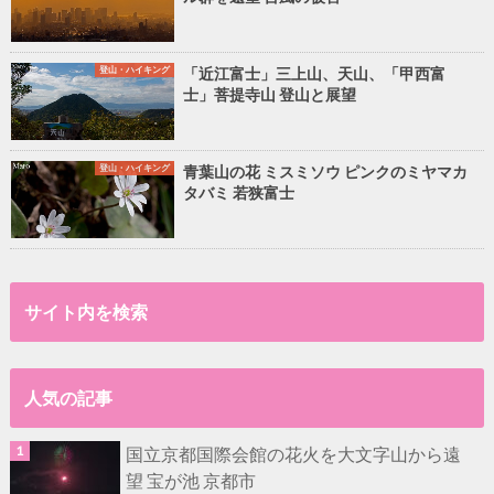
登山・ハイキング
「近江富士」三上山、天山、「甲西富
士」菩提寺山 登山と展望
登山・ハイキング
青葉山の花 ミスミソウ ピンクのミヤマカ
タバミ 若狭富士
サイト内を検索
人気の記事
国立京都国際会館の花火を大文字山から遠
望 宝が池 京都市