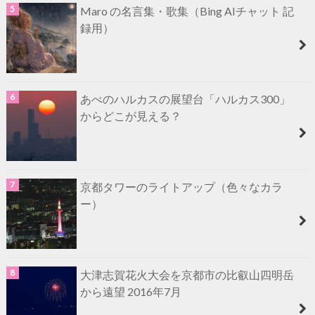
Maro の名言集・歌集（Bing AIチャット 記
録用）
あべのハルカスの展望台「ハルカス300」
からどこが見える？
京都タワーのライトアップ（色々なカラ
ー）
大津志賀花火大会を京都市の比叡山四明岳
から遠望 2016年7月