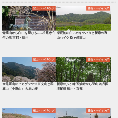
登山・ハイキング
登山・ハイキング
青葉山から白山を望むも…… 松尾寺 午
深泥池の白いカキツバタと新緑の裏
年の馬 京都・福井
山ハイク 松ヶ崎高山
登山・ハイキング
登山・ハイキング
金毘羅山のヒカゲツツジ 江文山と翠
新緑の八ヶ峰 五波峠から登山 若丹国
黛山（小塩山） 大原の桜
境尾根 福井・京都
登山・ハイキング
登山・ハイキング