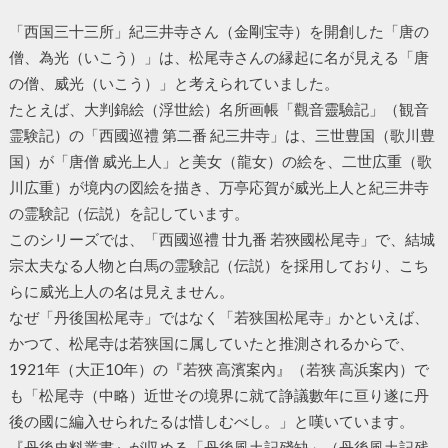
「西国三十三所」紀三井寺さん（金剛宝寺）を開創した「唐の
僧、為光（いこう）」は、松尾寺さんの縁起に名が見える「唐
の僧、威光（いこう）」と考えられていました。
たとえば、大判錦絵（浮世絵）名所画帳「觀音靈驗記」（観音
霊験記）の「西國巡禮 第二番 紀三井寺」は、三世豊国（歌川豊
国）が「唐僧 威光上人」と美女（龍女）の絵を、二世広重（歌
川広重）が境内の図絵を描き、万亭応賀が威光上人と紀三井寺
の霊験記（伝説）を記しています。
このシリーズでは、「西國巡禮 廿九番 若狹國松尾寺」で、結城
宗太夫なる人物と白馬の霊験記（伝説）を採用しており、こち
らに威光上人の名は見えません。
なぜ「丹後国松尾寺」ではなく「若狭国松尾寺」かといえば、
かつて、松尾寺は若狭国に属していたと推測されるからで、
1921年（大正10年）の『若狹 高濱案內』（若狭 高浜案内）で
も「松尾寺（中略）近世その境界に就て諍議數年に亘り遂に丹
後の國に編入せられたるは惜しむべし。」と嘆いています。
『丹後史料叢書』が収める「丹後風土記殘缺」（丹後風土記残