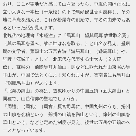
おり、ここが霊地だと感じて山を登ったら、中腹の開けた地に
立つ大きな一本松（千歳松）の下で馬頭観世音を感得し、その
地に草庵を結んだ、これが松尾寺の創始で、寺名の由来でもあ
るといった話が見えます。
北魏代の地理書『水経注』に「馬耳山 望其馬耳 故世取名焉」
（其の馬耳を望み、故に世は名を取る。）と山名が見え、盛唐
期の文学者、蕭穎士の五言古詩「游馬耳山」（遊馬耳山）や、
詞牌「江城子」として、北宋代を代表する士大夫（文人官
僚）、蘇軾の「前瞻馬耳九仙山」詞などに歌われた山東省の馬
耳山が、中国ではとくによく知られますが、雲南省にも馬耳山
（鶴慶馬耳山）があります。
「北海の鎮山」の称は、道教ゆかりの中国五鎮（五大鎮山）と
同種で、山岳信仰の聖地でしょうか。
『周禮』（周礼）（周官）夏官司馬に、中国九州のうち、揚州
の山鎮を会稽という、荊州の山鎮を衡山という、豫州の山鎮を
華山という、などと定めた制度が見え、後世の五岳や五鎮のベ
ースとなっています。