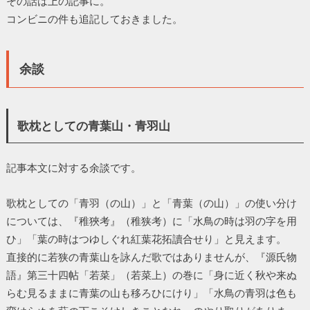
その話は上の記事に。
コンビニの件も追記しておきました。
余談
歌枕としての青葉山・青羽山
記事本文に対する余談です。
歌枕としての「青羽（の山）」と「青葉（の山）」の使い分け
については、『稚狹考』（稚狭考）に「水鳥の時は羽の字を用
ひ」「葉の時はつゆしぐれ紅葉花拓讀合せり」と見えます。
直接的に若狭の青葉山を詠んだ歌ではありませんが、『源氏物
語』第三十四帖「若菜」（若菜上）の巻に「身に近く秋や来ぬ
らむ見るままに青葉の山も移ろひにけり」「水鳥の青羽は色も