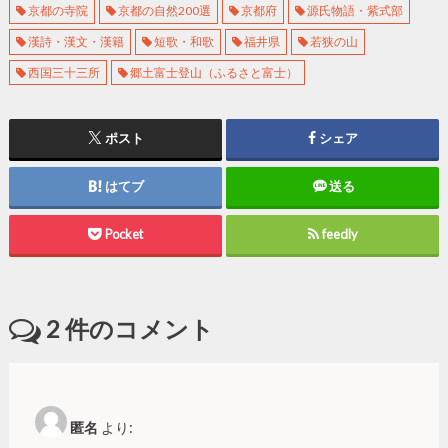
京都の寺院
京都の自然200選
京都府
源氏物語・紫式部
漢詩・漢文・漢籍
短歌・和歌
福井県
若狭の山
西国三十三所
郷土富士登山（ふるさと富士）
ポスト
シェア
はてブ
送る
Pocket
feedly
2
件のコメント
匿名
より: