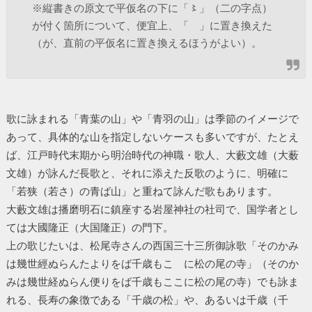
※縦書きの原文で平仮名の下に「〻」（二の字点）
が付く箇所について、便宜上、「ゝ」に置き換えた
（が、直前の平仮名に置き換えるほうがよい）。
歌に詠まれる「青葉の山」や「青羽の山」は季節のイメージで
あって、具体的な山を指定しないケースも多いですが、たとえ
ば、江戸時代末期から明治時代の神職・歌人、大藪文雄（大薮
文雄）が詠んだ長歌と、それに添えた反歌のように、明確に
「若狭（若さ）の青ば山」と重ねて詠んだ歌もあります。
大藪文雄は播磨明石に鎮座する岩屋神社の社司で、国学者とし
ては大國隆正（大国隆正）の門下。
上の歌じたいは、松尾寺さんの西国三十三所御詠歌「そのかみ
は幾世經ぬらんたよりをば千歳もこゝに松の尾の寺」（そのか
みは幾世経ぬらん便りをば千歳もここに松の尾の寺）でも詠ま
れる、長寿の象徴である「千歳の松」や、あるいは千歳（千