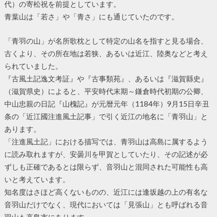
代）の寄松祝を前提としています。
青葉山は「若さ」や「青さ」にも通じていたのです。
「青羽の山」が名所歌枕として特定の山名を指すと見る場合、
古くより、その所在地は若狭、あるいは近江、陸奥などと考え
られていました。
『古風土記逸文考証』や『古事類苑』、あるいは『滋賀縣史』
（滋賀県史）によると、平安時代末期～鎌倉時代初期の公卿、
中山忠親の日記『山槐記』が元暦元年（1184年）9月15日辛丑
条の「近江國注進風土記事」で引く近江の地名に「青羽山」と
あります。
「注進風土記」における描写では、青羽山は高島に属するよう
に読み取れますが、安曇川を甲賀としていたり、その記述が必
ずしも正確であるとは限らず、音羽山と混同された可能性も高
いと考えています。
知名度はさほど高くないものの、近江には逢坂越の上の有名な
音羽山だけでなく、現代においては「見張山」とも呼ばれる音