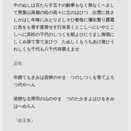
中のぬしは百たらす五十の齢事もなく喪なくへまし
て靑葉山高嶺の松の高々に立のはひつゝ白雲に枝さ
しかはし年毎にみとりさしそひ春毎に彌生繁り露霜
に色をも替す葉替せす行末長くとこしへにいやとこ
しへに其松の千代のしつくを朝よひにうまし御酒に
しくみ添て甞てゑひつゝたぬしくもうちあけ遊ひう
れしくも千代も八千代有榮えませ
反歌
年經てもきみは若狹のやまゝつのしつくを甞てよろ
つ代やへん
若狹なる靑羽の山のやまゝつのたかきよはひをきみ
はへぬらん
『綾玉集』