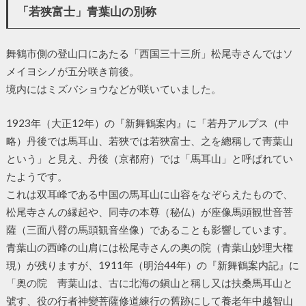
「若狭富士」青葉山の別称
舞鶴市側の登山口にあたる「西国三十三所」松尾寺さんではソ
メイヨシノが五分咲き前後。
境内にはミズバショウなどが咲いていました。
1923年（大正12年）の『新舞鶴案内』に「若丹アルプス（中
略）丹後では馬耳山、若狹では若狹富士、之を總稱して靑葉山
という」と見え、丹後（京都府）では「馬耳山」と呼ばれてい
たようです。
これは双耳峰である中国の馬耳山に山容をなぞらえたもので、
松尾寺さんの縁起や、同寺の本尊（秘仏）が座像馬頭観世音菩
薩（三面八臂の馬頭観音坐像）であることも影響しています。
青葉山の西峰の山肩には松尾寺さんの奥の院（青葉山妙理大権
現）が残りますが、1911年（明治44年）の『新舞鶴案内記』に
「奥の院 靑葉山は、古に北海の鎭山と稱し又は扶桑馬耳山と
號す、役の行者神變菩薩修道練行の舊跡にして養老年中越智山