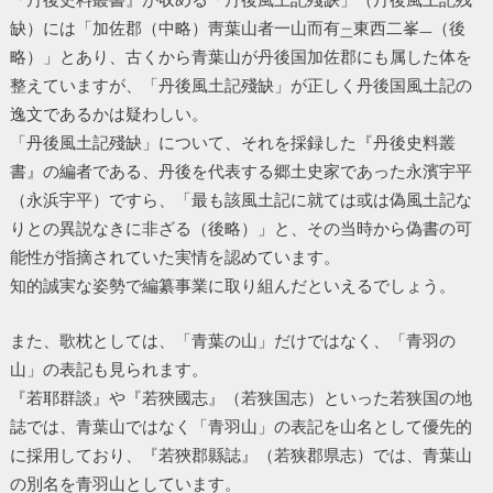
缺）には「加佐郡（中略）靑葉山者一山而有
東西二峯
（後
二
一
略）」とあり、古くから青葉山が丹後国加佐郡にも属した体を
整えていますが、「丹後風土記殘缺」が正しく丹後国風土記の
逸文であるかは疑わしい。
「丹後風土記殘缺」について、それを採録した『丹後史料叢
書』の編者である、丹後を代表する郷土史家であった永濱宇平
（永浜宇平）ですら、「最も該風土記に就ては或は偽風土記な
りとの異説なきに非ざる（後略）」と、その当時から偽書の可
能性が指摘されていた実情を認めています。
知的誠実な姿勢で編纂事業に取り組んだといえるでしょう。
また、歌枕としては、「青葉の山」だけではなく、「青羽の
山」の表記も見られます。
『若耶群談』や『若狹國志』（若狭国志）といった若狭国の地
誌では、青葉山ではなく「青羽山」の表記を山名として優先的
に採用しており、『若狹郡縣誌』（若狭郡県志）では、青葉山
の別名を青羽山としています。