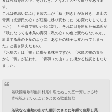
変はらぬを萩の下こそけしきことなれ」のやり取りがありま
す。
これは物思いにふける紫の上が「秋（飽き）が近付き、夏山の
青葉（光源氏の心）が紅葉に移り変わった（心変わりしてしま
った）」と手遊で書いた歌に対し、それに目を留めた光源氏が
「秋になっても水鳥の青羽（私の心）の色は変わらないのに、
紅葉する萩の下葉のように、あなたの様子は変わってしまっ
た」と書き添えたもの。
「水鳥の」は「鴨」に掛かる枕詞ですが、「水鳥の鴨の青羽」
から「鴨」が払われ、「青羽（の山）」に掛かる枕詞ともなり
ました。
若狹國遠敷郡熊川村尾中理七ぬしの五十賀しける時
寄松祝ふといふことをよめる歌並短歌
若狹なる遠敷のあかた熊川のさとに年經て住馴し尾