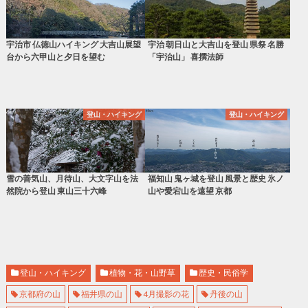
宇治市 仏徳山ハイキング 大吉山展望
宇治 朝日山と大吉山を登山 県祭 名勝
台から六甲山と夕日を望む
「宇治山」 喜撰法師
登山・ハイキング
登山・ハイキング
雪の善気山、月待山、大文字山を法
福知山 鬼ヶ城を登山 風景と歴史 氷ノ
然院から登山 東山三十六峰
山や愛宕山を遠望 京都
登山・ハイキング
植物・花・山野草
歴史・民俗学
京都府の山
福井県の山
4月撮影の花
丹後の山