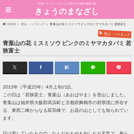
京都シティドットネット 大文字山や桜や遠景の話
きょうのまなざし
HOME
登山・ハイキング
青葉山の花 ミスミソウ ピンクのミヤマカタバミ 若狭富士
登山・ハイキング
青葉山の花 ミスミソウ ピンクのミヤマカタバミ 若
狭富士
2013年（平成25年）4月上旬の話。
この日は「若狭富士」青葉山（あおばやま）を登山しました。
青葉山は福井県大飯郡高浜町と京都府舞鶴市の府県境に所在す
る、東西二峰からなる双耳峰で、お花の山としても知られてい
ます。
日は差していたものの、なんだかもやもやしたお天気で、春ら