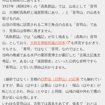
羽山も高島市にあります。
1927年（昭和2年）の『高島郡誌』では、山岳として「音羽
山 大溝町高島村と滋賀郡境にあり。」と「音羽山」の山名を
挙げるのみ。
山頂の現地に設置される二等三角点の点名も「音羽山」であ
り、見張山は俗称に過ぎません。
『高島郡誌』では『山槐記』が引く地名も「（高島の）音羽
山」としており、
大和文華館所蔵の写本
を拝見するかぎり、
そもそも、「青羽」ではなく「音羽」なのではとも。
当時の権威である水戸の栗田寛博士が纂訂した『古風土記逸文
考証』や、あるいは『滋賀縣史』といった公的な史料ですら
「青羽山」と引いた理由は分かりません。
（越前ではなく）京都の
日野岳（日野山）の記事
でも触れてい
ますが、葉山（はやま）は麓山（はやま）・端山（はやま）が
転じたとされ、外山（とやま）と同様、山域の端や外れで麓の
里が近い山を指します。
いわゆる音羽山は、古歌では真名をあてず、仮名で「おとは