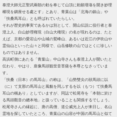
泰澄大師元正聖武兩朝の勅を奉じて山頂に勅願壇塲を開き妙理
權現を鎭座せる處とす」とあり、青葉山は「北海の鎮山」や
「扶桑馬耳山」とも呼ばれていたらしい。
それが歴史的事実であるかは別として、開山伝説に役行者と泰
澄上人、白山妙理権現（白山大権現）の名が現れるのは、たと
えば、京都の愛宕山や山城の鷲峰山、あるいは近江の伊吹山や
霊仙山といった山々と同様で、山岳修験の山ではとくに珍しい
ものではありません。
高浜町側にあたる「青葉山」中山寺さんも泰澄上人が開いたと
伝わり、やはり、座像馬頭観世音菩薩を本尊となさっていま
す。
「扶桑（日本）の馬耳山」の称は、「山勢雙尖の狀馬頭に以
（に）て支那の馬耳山と風貌を同ふするを以（もつ）て扶桑馬
耳山の稱あり」としていますが、同誌で松尾寺を「本朝に於け
る馬頭觀音の總本地」と扱っていることも関係するでしょう。
松尾寺さんの縁起に、唐の高僧、道公威光上人が来日し、名山
霊地を探していたところ、青葉山の山容が中国の馬耳山と似て