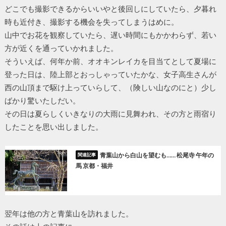
どこでも撮影できるからいいやと後回しにしていたら、夕暮れ
時も近付き、撮影する機会を失ってしまうはめに。
山中でお花を観察していたら、遅い時間にもかかわらず、若い
方が近くを通っていかれました。
そういえば、何年か前、オオキンレイカを目当てとして夏場に
登った日は、陸上部とおっしゃっていたかな、女子高生さんが
西の山頂まで駆け上っていらして、（険しい山なのにと）少し
ばかり驚いたしだい。
その日は夏らしくいきなりの大雨に見舞われ、その方と雨宿り
したことを思い出しました。
青葉山から白山を望むも…… 松尾寺 午年の
馬 京都・福井
翌年は他の方と青葉山を訪れました。