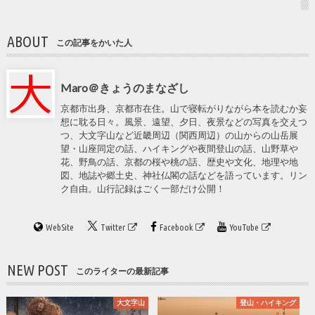
ABOUT
この記事をかいた人
Maro＠きょうのまなざし
京都市出身、京都市在住。山で寝転がりながら本を読むか妄
想に耽る日々。風景、遠望、夕日、夜景などの写真を交えつ
つ、大文字山など近畿周辺（関西周辺）の山からの山岳展
望・山座同定の話、ハイキングや夜間登山の話、山野草や
花、野鳥の話、京都の桜や桃の話、歴史や文化、地理や地
図、地誌や郷土史、神社仏閣の話などを語っています。リン
ク自由。山行記録はごく一部だけ公開！
WebSite
Twitter
Facebook
YouTube
NEW POST
このライターの最新記事
大文字山
登山・ハイキング