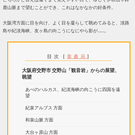
鹿山脈まで望むことができ、これはなかなかの好条件。
大阪湾方面に目を向け、よく目を凝らして眺めてみると、淡路
島や紀淡海峡、友ヶ島の向こうになにやら影が……。
目次
[
非表示
]
大阪府交野市 交野山「観音岩」からの展望、
眺望
あべのハルカス、紀淡海峡の向こうに四国を遠
望
紀泉アルプス 方面
和泉山脈 方面
大台ヶ原山 方面