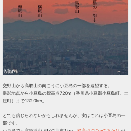
交野山から高取山の向こうに小豆島の一部を遠望する。
撮影地点から小豆島の標高点720m（香川県小豆郡小豆島町、土
庄町）まで132.0km。
とても信じられないかもしれませんが、実はこれは小豆島の一
部です。
小豆島でも寒霞渓山頂駅の北東1km、
標高点720mのあたり
が