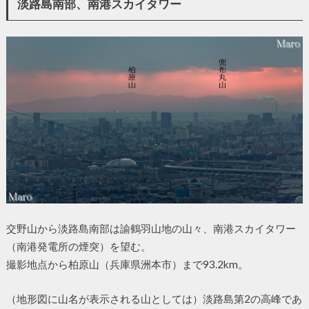
淡路島南部、南港スカイタワー
交野山から淡路島南部は諭鶴羽山地の山々、南港スカイタワー
（南港発電所の煙突）を望む。
撮影地点から柏原山（兵庫県洲本市）まで93.2km。
（地形図に山名が表示される山としては）淡路島第2の高峰であ