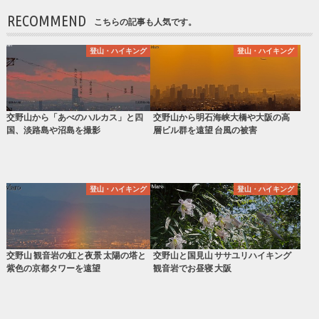
RECOMMEND
こちらの記事も人気です。
登山・ハイキング
登山・ハイキング
交野山から「あべのハルカス」と四
交野山から明石海峡大橋や大阪の高
国、淡路島や沼島を撮影
層ビル群を遠望 台風の被害
登山・ハイキング
登山・ハイキング
交野山 観音岩の虹と夜景 太陽の塔と
交野山と国見山 ササユリハイキング
紫色の京都タワーを遠望
観音岩でお昼寝 大阪