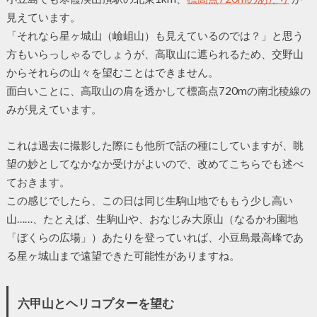
見えています。
「それなら星ヶ城山（嶮岨山）も見えているのでは？」と思う
方もいらっしゃるでしょうが、高取山に遮られるため、交野山
からそれらの山々を望むことはできません。
面白いことに、高取山の肩を透かして標高点720mの南北稜線の
みが見えています。
これは過去に撮影した際にも他所で話の種にしていますが、眺
望の妙としてなかなか受けがよいので、改めてこちらでも述べ
ておきます。
この感じでしたら、この日は同じ生駒山地でももう少し高い
山……、たとえば、生駒山や、おなじみ大原山（なるかわ園地
「ぼくらの広場」）あたりを登っていれば、小豆島最高峰であ
る星ヶ城山まで遠望できた可能性がありますね。
六甲山とヘリコプターを望む