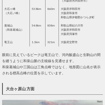
（大阪府河内長野市）
大石ヶ峰
53.8km
860m
大阪府岸和田市
（大石ノ峰）
大阪府和泉市
和歌山県伊都郡かつらぎ町
葛城山
54.8km
858m
和歌山県紀の川市
（和泉葛城山）
大阪府岸和田市
大阪府貝塚市
竜王山
1.1km
321m
大阪府交野市
眼前に見えているピークは竜王山で、河内飯盛山と生駒山の間
を縫うように和泉山脈の主稜線を見通せます。
和泉葛城山や三国山は三角点峰ではなく、地形図に山名が表示
される標高点峰の位置を示しています。
大台ヶ原山 方面