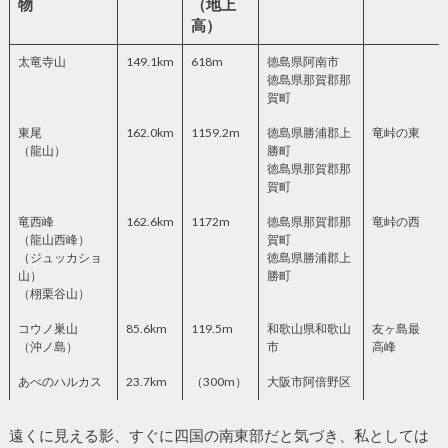
物
（地上
高）
太竜寺山
149.1km
618m
徳島県阿南市
徳島県那賀郡那
賀町
東尾
162.0km
1159.2m
徳島県勝浦郡上
竜峠の東
（龍山）
勝町
徳島県那賀郡那
賀町
竜西峰
162.6km
1172m
徳島県那賀郡那
竜峠の西
（龍山西峰）
賀町
（ジュッカショ
徳島県勝浦郡上
山）
勝町
（栩栗谷山）
コウノ巣山
85.6km
119.5m
和歌山県和歌山
友ヶ島最
（沖ノ島）
市
高峰
あべのハルカス
23.7km
（300m）
大阪市阿倍野区
遠くに見える影、すぐに四国の南東部だと気づき、私としては