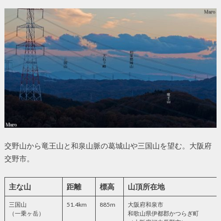
交野山から竜王山と和泉山脈の葛城山や三国山を望む。大阪府
交野市。
主な山
距離
標高
山頂所在地
三国山
51.4km
885m
大阪府和泉市
（一乗ヶ岳）
和歌山県伊都郡かつらぎ町