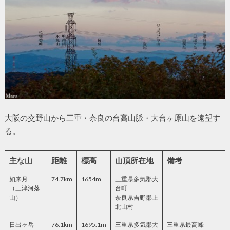
大阪の交野山から三重・奈良の台高山脈・大台ヶ原山を遠望す
る。
主な山
距離
標高
山頂所在地
備考
如来月
74.7km
1654m
三重県多気郡大
（三津河落
台町
山）
奈良県吉野郡上
北山村
日出ヶ岳
76.1km
1695.1m
三重県多気郡大
三重県最高峰