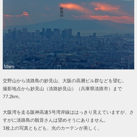
交野山から淡路島の妙見山、大阪の高層ビル群などを望む。
撮影地点から妙見山（淡路妙見山）（兵庫県淡路市）まで
77.2km。
大阪湾を走る阪神高速5号湾岸線ははっきり見えていますが、さ
すがに淡路島の観音さんは望めそうにありません。
1枚上の写真ともども、光のカーテンが美しく。