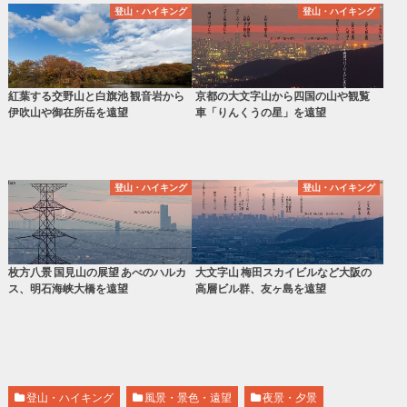
登山・ハイキング
登山・ハイキング
紅葉する交野山と白旗池 観音岩から
京都の大文字山から四国の山や観覧
伊吹山や御在所岳を遠望
車「りんくうの星」を遠望
登山・ハイキング
登山・ハイキング
枚方八景 国見山の展望 あべのハルカ
大文字山 梅田スカイビルなど大阪の
ス、明石海峡大橋を遠望
高層ビル群、友ヶ島を遠望
登山・ハイキング
風景・景色・遠望
夜景・夕景