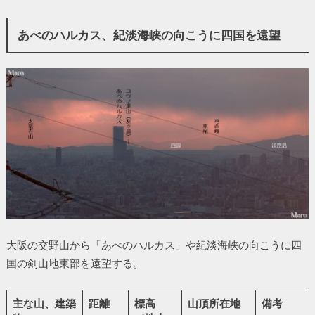
あべのハルカス、紀淡海峡の向こうに四国を遠望
大阪の交野山から「あべのハルカス」や紀淡海峡の向こうに四
国の剣山地東部を遠望する。
主な山、建築
距離
標高
山頂所在地
備考