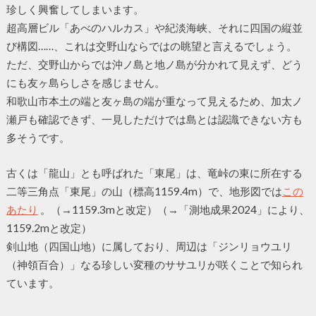
珍しく興奮してしまいます。
超高層ビル「あべのハルカス」や紀淡海峡、それに四国の縦並
び構図……、これは交野山ならではの眺望と言えるでしょう。
ただ、交野山からでは沖ノ島と地ノ島が分かれて見えず、どう
にも友ヶ島らしさを感じません。
和歌山市本土の端と友ヶ島の端が重なって見えるため、加太ノ
瀬戸も確認できず、一見しただけでは島とは認識できない方も
多そうです。
古くは「龍山」とも呼ばれた「東尾」は、竜峠の東に所在する
二等三角点「東尾」の山（標高1159.4m）で、地形図では
この
あたり
。（→1159.3mと改定）（→「測地成果2024」により、
1159.2mと改定）
剣山地（四国山地）に属しており、周辺は「ジンリョウユリ
（神領百合）」なる珍しい変種のササユリが咲くことで知られ
ています。