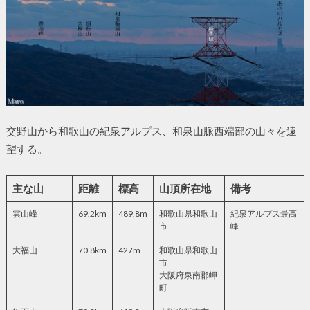
交野山から和歌山の紀泉アルプス、和泉山脈西端部の山々を遠
望する。
主な山
距離
標高
山頂所在地
備考
雲山峰
69.2km
489.8m
和歌山県和歌山
紀泉アルプス最高
市
峰
大福山
70.8km
427m
和歌山県和歌山
市
大阪府泉南郡岬
町