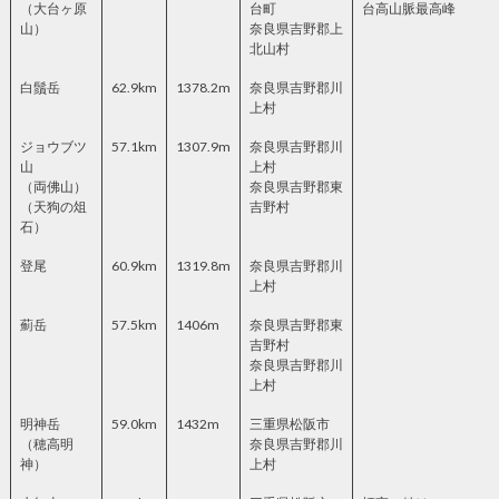
（大台ヶ原
台町
台高山脈最高峰
山）
奈良県吉野郡上
北山村
白鬚岳
62.9km
1378.2m
奈良県吉野郡川
上村
ジョウブツ
57.1km
1307.9m
奈良県吉野郡川
山
上村
（両佛山）
奈良県吉野郡東
（天狗の俎
吉野村
石）
登尾
60.9km
1319.8m
奈良県吉野郡川
上村
薊岳
57.5km
1406m
奈良県吉野郡東
吉野村
奈良県吉野郡川
上村
明神岳
59.0km
1432m
三重県松阪市
（穂高明
奈良県吉野郡川
神）
上村