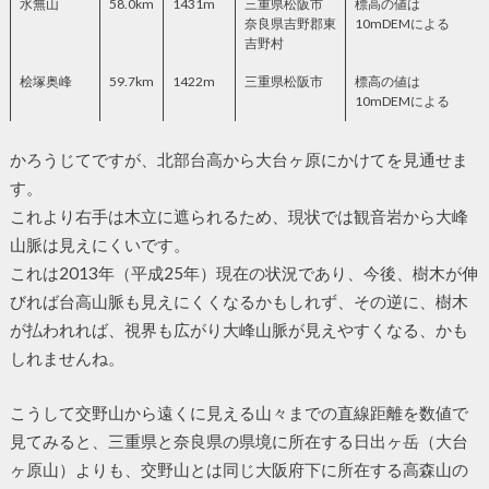
水無山
58.0km
1431m
三重県松阪市
標高の値は
奈良県吉野郡東
10mDEMによる
吉野村
桧塚奥峰
59.7km
1422m
三重県松阪市
標高の値は
10mDEMによる
かろうじてですが、北部台高から大台ヶ原にかけてを見通せま
す。
これより右手は木立に遮られるため、現状では観音岩から大峰
山脈は見えにくいです。
これは2013年（平成25年）現在の状況であり、今後、樹木が伸
びれば台高山脈も見えにくくなるかもしれず、その逆に、樹木
が払われれば、視界も広がり大峰山脈が見えやすくなる、かも
しれませんね。
こうして交野山から遠くに見える山々までの直線距離を数値で
見てみると、三重県と奈良県の県境に所在する日出ヶ岳（大台
ヶ原山）よりも、交野山とは同じ大阪府下に所在する高森山の