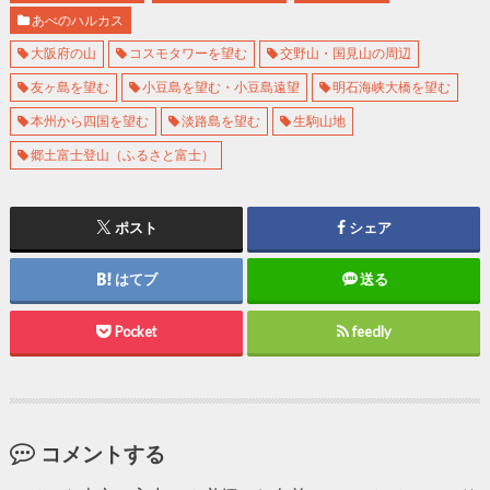
あべのハルカス
大阪府の山
コスモタワーを望む
交野山・国見山の周辺
友ヶ島を望む
小豆島を望む・小豆島遠望
明石海峡大橋を望む
本州から四国を望む
淡路島を望む
生駒山地
郷土富士登山（ふるさと富士）
ポスト
シェア
はてブ
送る
Pocket
feedly
コメントする