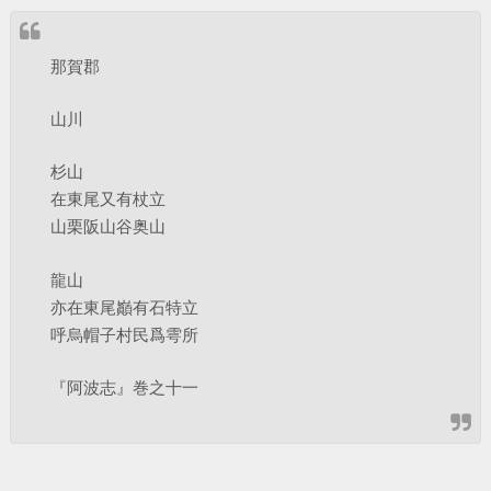
那賀郡
山川
杉山
在東尾又有杖立
山栗阪山谷奥山
龍山
亦在東尾巓有石特立
呼烏帽子村民爲雩所
『阿波志』巻之十一