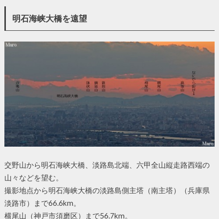
明石海峡大橋を遠望
交野山から明石海峡大橋、淡路島北端、六甲全山縦走路西端の
山々などを望む。
撮影地点から明石海峡大橋の淡路島側主塔（南主塔）（兵庫県
淡路市）まで66.6km。
横尾山（神戸市須磨区）まで56.7km。