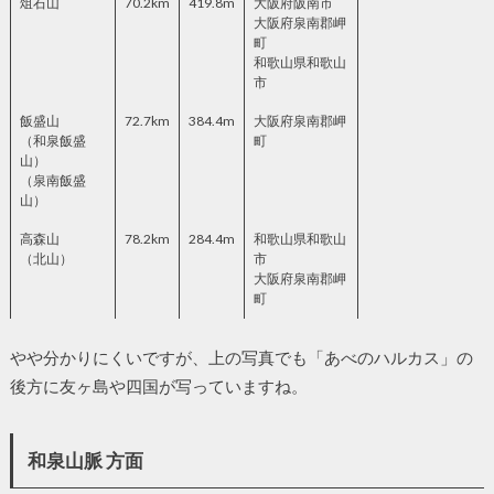
俎石山
70.2km
419.8m
大阪府阪南市
大阪府泉南郡岬
町
和歌山県和歌山
市
飯盛山
72.7km
384.4m
大阪府泉南郡岬
（和泉飯盛
町
山）
（泉南飯盛
山）
高森山
78.2km
284.4m
和歌山県和歌山
（北山）
市
大阪府泉南郡岬
町
やや分かりにくいですが、上の写真でも「あべのハルカス」の
後方に友ヶ島や四国が写っていますね。
和泉山脈 方面