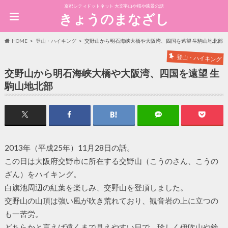
京都シティドットネット 大文字山や桜や遠景の話
きょうのまなざし
HOME
登山・ハイキング
交野山から明石海峡大橋や大阪湾、四国を遠望 生駒山地北部
登山・ハイキング
交野山から明石海峡大橋や大阪湾、四国を遠望 生
駒山地北部
2013年（平成25年）11月28日の話。
この日は大阪府交野市に所在する交野山（こうのさん、こうの
ざん）をハイキング。
白旗池周辺の紅葉を楽しみ、交野山を登頂しました。
交野山の山頂は強い風が吹き荒れており、観音岩の上に立つの
も一苦労。
どちらかと言えば遠くまで見えやすい日で、珍しく伊吹山や鈴