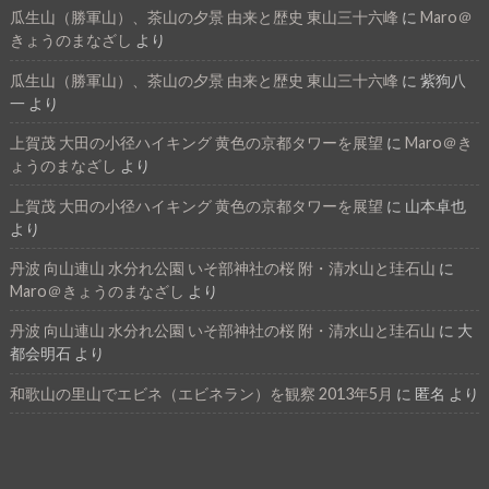
瓜生山（勝軍山）、茶山の夕景 由来と歴史 東山三十六峰
に
Maro＠
きょうのまなざし
より
瓜生山（勝軍山）、茶山の夕景 由来と歴史 東山三十六峰
に
紫狗八
一
より
上賀茂 大田の小径ハイキング 黄色の京都タワーを展望
に
Maro＠き
ょうのまなざし
より
上賀茂 大田の小径ハイキング 黄色の京都タワーを展望
に
山本卓也
より
丹波 向山連山 水分れ公園 いそ部神社の桜 附・清水山と珪石山
に
Maro＠きょうのまなざし
より
丹波 向山連山 水分れ公園 いそ部神社の桜 附・清水山と珪石山
に
大
都会明石
より
和歌山の里山でエビネ（エビネラン）を観察 2013年5月
に
匿名
より