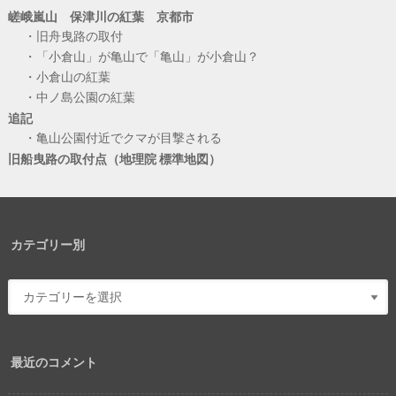
嵯峨嵐山 保津川の紅葉 京都市
旧舟曳路の取付
「小倉山」が亀山で「亀山」が小倉山？
小倉山の紅葉
中ノ島公園の紅葉
追記
亀山公園付近でクマが目撃される
旧船曳路の取付点（地理院 標準地図）
カテゴリー別
最近のコメント