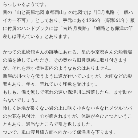
らっしゃるようです。
昔の『山と高原地図 京都西山』の地図では「旧舟曳路（一般ハ
イカー不可）」としており、手元にある1986年（昭和61年）版
に付属のハンドブックには「古路 舟曳路」「綱路とも保津の竿
差しは呼んでいる」とあります。
かつての嵐峡館さんの跡地にあたる、星のや京都さんの船着場
の脇を通していただき、その奥から旧舟曳路に取り付きます
が、それを示す標や案内のようなものはありません。
断崖の川べりを伝うように道が付いていますが、大雨などの影
響もあり、年々、荒れていく印象を受けます。
もしも、備え無しで流れの速い保津川に滑落したら、まず助か
らないでしょう。
険しく足場が良くない岩の上に咲く小さな小さなヒメツルソバ
のお花を見付け、心が癒されますが、体調が今ひとつというこ
ともあり、適当なところで引き返しました。
ついで、嵐山渡月橋方面へ向かって保津川を下ります。