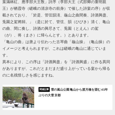
葉滿林紅、應李部大王敎」詩序（李部大王（式部卿の重明親
王）が栖霞寺（嵯峨の清凉寺の前身）で催した詩宴の序）が収
載されており、「於是、管弦韻淸、龜山之曲間奏、詩酒興盡、
兎園之駕將歸。」（是に於て、管弦、韻（ひびき）清く、亀山
の曲、間に奏し、詩酒の興尽きて、兎園（とえん）の駕
（が）、将（まさ）に帰らんとす。）とあります。
「亀山の曲」は唐より伝わった古琴曲「龜山操」（亀山操）の
イメージと考えられますが、これは嵯峨の亀山に通じていま
す。
異本により、この序は「詩酒興盡」を「詩酒興盛」に作る異同
がありますが、これだとまだまだ盛り上がっている宴から帰る
のに名残惜しさを感じますね。
雪の嵐山公園 亀山から渡月橋を望む 61年
ぶりの大雪 京都