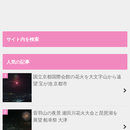
サイト内を検索
人気の記事
国立京都国際会館の花火を大文字山から遠
望 宝が池 京都市
音羽山の夜景 瀬田川花火大会と琵琶湖を
展望 船幸祭 大津