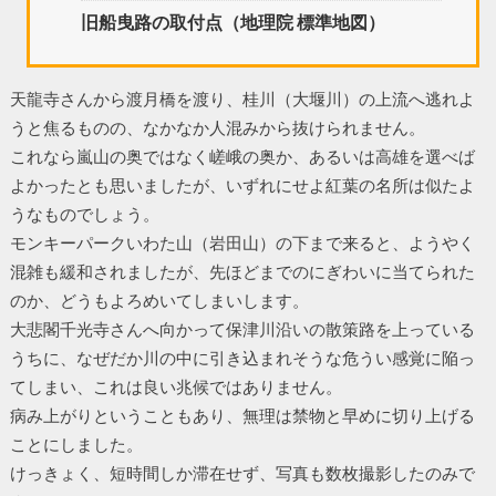
旧船曳路の取付点（地理院 標準地図）
天龍寺さんから渡月橋を渡り、桂川（大堰川）の上流へ逃れよ
うと焦るものの、なかなか人混みから抜けられません。
これなら嵐山の奥ではなく嵯峨の奥か、あるいは高雄を選べば
よかったとも思いましたが、いずれにせよ紅葉の名所は似たよ
うなものでしょう。
モンキーパークいわた山（岩田山）の下まで来ると、ようやく
混雑も緩和されましたが、先ほどまでのにぎわいに当てられた
のか、どうもよろめいてしまいします。
大悲閣千光寺さんへ向かって保津川沿いの散策路を上っている
うちに、なぜだか川の中に引き込まれそうな危うい感覚に陥っ
てしまい、これは良い兆候ではありません。
病み上がりということもあり、無理は禁物と早めに切り上げる
ことにしました。
けっきょく、短時間しか滞在せず、写真も数枚撮影したのみで