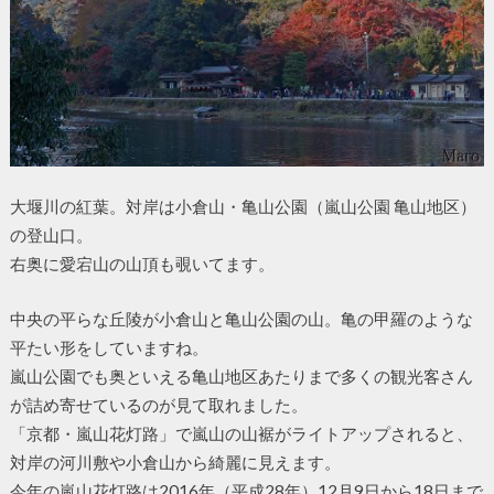
大堰川の紅葉。対岸は小倉山・亀山公園（嵐山公園 亀山地区）
の登山口。
右奥に愛宕山の山頂も覗いてます。
中央の平らな丘陵が小倉山と亀山公園の山。亀の甲羅のような
平たい形をしていますね。
嵐山公園でも奥といえる亀山地区あたりまで多くの観光客さん
が詰め寄せているのが見て取れました。
「京都・嵐山花灯路」で嵐山の山裾がライトアップされると、
対岸の河川敷や小倉山から綺麗に見えます。
今年の嵐山花灯路は2016年（平成28年）12月9日から18日まで