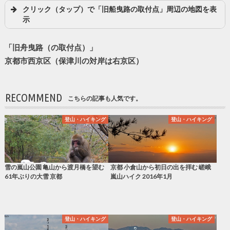
クリック（タップ）で「旧船曳路の取付点」周辺の地図を表
示
「旧舟曳路（の取付点）」
京都市西京区（保津川の対岸は右京区）
RECOMMEND
こちらの記事も人気です。
登山・ハイキング
登山・ハイキング
雪の嵐山公園 亀山から渡月橋を望む
京都 小倉山から初日の出を拝む 嵯峨
61年ぶりの大雪 京都
嵐山ハイク 2016年1月
登山・ハイキング
登山・ハイキング