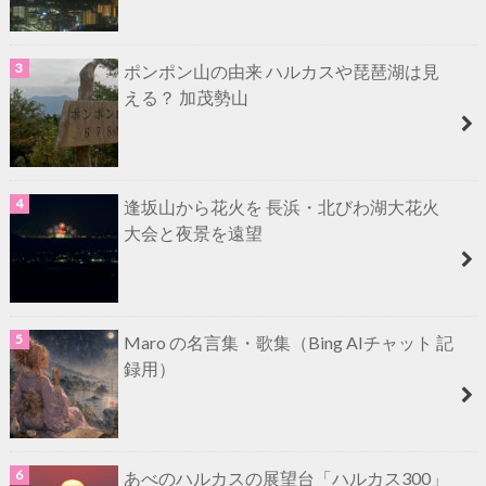
ポンポン山の由来 ハルカスや琵琶湖は見
える？ 加茂勢山
逢坂山から花火を 長浜・北びわ湖大花火
大会と夜景を遠望
Maro の名言集・歌集（Bing AIチャット 記
録用）
あべのハルカスの展望台「ハルカス300」