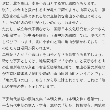
逆に、北を亀山、南を小倉山とする古い絵図もあります。
現在、小倉山と扱われる山が亀の甲羅のような山容であり、藤
原定家の山荘跡とされる地の直接的な裏山を小倉山と考える
と、その絵図の並びが正しいのかもしれません。
ただし、成立年代不明ながら、国際日本文化研究センターさん
が所蔵する『洛中洛外繪圖』（洛中洛外絵図）では、現代と同
じ並びで、つまり、北に小倉山と南に亀山が描かれており、こ
のあたりは混同が見られます。
二尊院さんが「小倉山」を山号となさる影響もあるでしょう。
確かな事実としては、地理院地図で「小倉山」と表示される山
の山頂所在地が京都市右京区嵯峨亀山町で、亀山公園の所在地
が右京区嵯峨亀ノ尾町や嵯峨小倉山田淵山町ということです。
「亀の尾（の山）」も古くから歌に詠まれますが、これは「亀
山の尾根の先」も示しています。
平安時代後期の漢詩文集『本朝文粹』（本朝文粋）巻第十に、
平安時代中期の歌人・学者、源順の「初冬、於栖霞寺、同賦霜