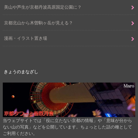
美山や芦生が京都丹波高原国定公園に？
京都北山から木曽駒ヶ岳が見える？
漫画・イラスト置き場
きょうのまなざし
当ウェブサイトでは「役に立たない京都の情報」や「意味が分から
ない山の写真」などを公開しています。ちょっとした話の種として
ご利用ください。