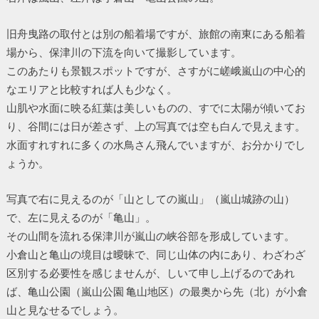
旧舟曳路の取付とは別の船着場ですが、旅館の南東にある船着
場から、保津川の下流を向いて撮影しています。
このあたりも景観スポットですが、さすがに嵯峨嵐山の中心的
なエリアと比較すれば人も少なく。
山肌や水面に映る紅葉は美しいものの、すでに太陽が傾いてお
り、谷間には日が差さず、上の写真では空も白んで見えます。
水面すれすれに多くの水鳥さん飛んでいますが、お分かりでし
ょうか。
写真で右に見えるのが「山としての嵐山」（嵐山城跡の山）
で、左に見えるのが「亀山」。
その山間を流れる保津川が嵐山の峡谷部を形成しています。
小倉山と亀山の境目は曖昧で、同じ山体の内にあり、わざわざ
区別する必要性を感じませんが、しいて申し上げるのであれ
ば、亀山公園（嵐山公園 亀山地区）の最奥から先（北）が小倉
山と見なせるでしょう。