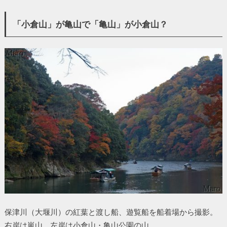
「小倉山」が亀山で「亀山」が小倉山？
保津川（大堰川）の紅葉と渡し船、遊覧船を船着場から撮影。
右岸は嵐山、左岸は小倉山・亀山公園の山。