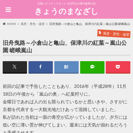
京都シティドットネット 大文字山や桜や遠景の話
きょうのまなざし
HOME
風景・景色・遠望
旧舟曳路～小倉山と亀山、保津川の紅葉～嵐山公園 嵯峨嵐山
風景・景色・遠望
旧舟曳路～小倉山と亀山、保津川の紅葉～嵐山公
園 嵯峨嵐山
前回の記事で予告したこともあり、2016年（平成28年）11月
18日の午後から「嵐山の奥」へ紅葉狩りに。
金曜日であれば人の出も限られているかと思いきや、さすがに
京都を代表する一大観光地だけあって混雑していました。
私が訪れた当初は一面の青空が広がっていましたが、夕方には
低い空に薄い雲が伸びてしまい、週末には天気が崩れるだろう
と予感させます。