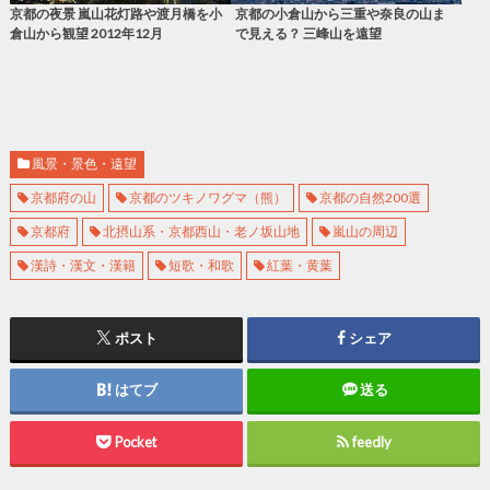
京都の夜景 嵐山花灯路や渡月橋を小
京都の小倉山から三重や奈良の山ま
倉山から観望 2012年12月
で見える？ 三峰山を遠望
風景・景色・遠望
京都府の山
京都のツキノワグマ（熊）
京都の自然200選
京都府
北摂山系・京都西山・老ノ坂山地
嵐山の周辺
漢詩・漢文・漢籍
短歌・和歌
紅葉・黄葉
ポスト
シェア
はてブ
送る
Pocket
feedly