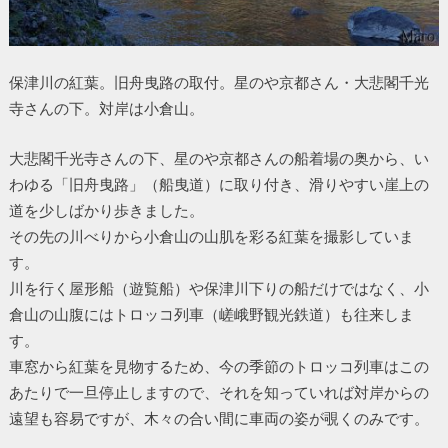
保津川の紅葉。旧舟曳路の取付。星のや京都さん・大悲閣千光
寺さんの下。対岸は小倉山。
大悲閣千光寺さんの下、星のや京都さんの船着場の奥から、い
わゆる「旧舟曳路」（船曳道）に取り付き、滑りやすい崖上の
道を少しばかり歩きました。
その先の川べりから小倉山の山肌を彩る紅葉を撮影していま
す。
川を行く屋形船（遊覧船）や保津川下りの船だけではなく、小
倉山の山腹にはトロッコ列車（嵯峨野観光鉄道）も往来しま
す。
車窓から紅葉を見物するため、今の季節のトロッコ列車はこの
あたりで一旦停止しますので、それを知っていれば対岸からの
遠望も容易ですが、木々の合い間に車両の姿が覗くのみです。