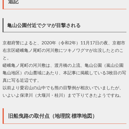
追記
亀山公園付近でクマが目撃される
京都府警によると、2020年（令和2年）11月17日の夜、京都市
右京区嵯峨亀ノ尾町の河川敷にツキノワグマが出没したとのこ
と。
嵯峨亀ノ尾町の河川敷は、渡月橋の上流、亀山公園（嵐山公園
亀山地区）の山麓域にあたり、本記事に掲載している3枚目の写
真に写る近辺です。
以前より愛宕山の山中でも熊の目撃例が相次いでいましたが、
いよいよ保津川（大堰川・桂川）まで下りてきたようですね。
旧船曳路の取付点（地理院 標準地図）