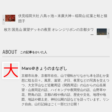
伏見稲荷大社 八島ヶ池～末廣大神～稲荷山 紅葉と蛙と猫
団子
枚方 国見山 展望デッキの夜景 オレンジリボンの京都タワ
ー
ABOUT
この記事をかいた人
Maro＠きょうのまなざし
京都市出身、京都市在住。山で寝転がりながら本を読むか妄
想に耽る日々。風景、遠望、夕日、夜景などの写真を交えつ
つ、大文字山など近畿周辺（関西周辺）の山からの山岳展
望・山座同定の話、ハイキングや夜間登山の話、山野草や
花、野鳥の話、京都の桜や桃の話、歴史や文化、地理や地
図、地誌や郷土史、神社仏閣の話などを語っています。リン
ク自由。山行記録はごく一部だけ公開！