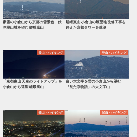
豪雪の小倉山から京都の雪景色、伏
嵯峨嵐山 小倉山の展望地 改修工事を
見桃山城を望む 嵯峨嵐山
終えた京都タワーを眺望
登山・ハイキング
登山・ハイキング
「京都東山 天空のライトアップ」を
白い大文字を雪の小倉山から望む
小倉山から遠望 嵯峨嵐山
『見た京物語』の大文字山
登山・ハイキング
登山・ハイキング