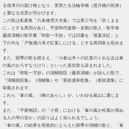
る保津川の架け橋となり、実景たる法輪寺橋（渡月橋の前身）
と重なる光景が浮かびます。
この歌は私家集『六条修理大夫集』では第三句を「吹くまま
に」とする異同があり、平安時代後期～末期の歌人・歌学者、
藤原清輔の歌学書『和歌一字抄』では詞書を「落葉水紅」と、
下の句を「戸無瀬の滝ぞ紅葉しにける」とする異同歌も収めま
す。
また、顕季の歌を踏まえ、「小倉山木々の紅葉のくれなゐは峯
の嵐のおろすなりけり」といった派生歌も詠まれました。
これは『和歌一字抄』の清輔朝臣（藤原清輔）が詠んだ歌で、
『清輔朝臣集』（清輔集）や『新拾遺和歌集』（新拾遺集）に
収載されます。
これら「峯の嵐」（峰のあらし）が、いわゆる嵐山に通じま
す。
また、『平家物語』の「小督」における「峯の嵐か松風か尋ぬ
る人の琴の音か」の語りはよく知られるでしょう。
「峯の嵐」の結果を視覚的にとらえた顕季や清輔の歌と、「峯