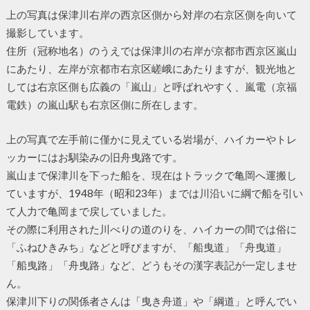
上の写真は保津川右岸の西京区側から対岸の右京区側を向いて
撮影しています。
住所（冠称地名）のうえでは保津川の右岸が京都市西京区嵐山
にあたり、左岸が京都市右京区嵯峨にあたりますが、観光地と
しては右京区側も広義の「嵐山」と呼ばれやすく、嵐電（京福
電鉄）の嵐山駅も右京区側に所在します。
上の写真で左手前に僅かに見えている岩場が、ハイカーやトレ
ッカーにはお馴染みの旧舟曳路です。
嵐山まで保津川を下った船を、現在はトラックで亀岡へ運搬し
ていますが、1948年（昭和23年）までは川沿いに綱で船を引い
て人力で亀岡まで戻していました。
その際に利用された川べりの道のりを、ハイカーの間では俗に
「ふねひきみち」などと呼びますが、「船曳道」「舟曳道」
「船曳路」「舟曳路」など、どうもその漢字表記が一定しませ
ん。
保津川下りの関係者さんは「曳き舟道」や「綱道」と呼んでい