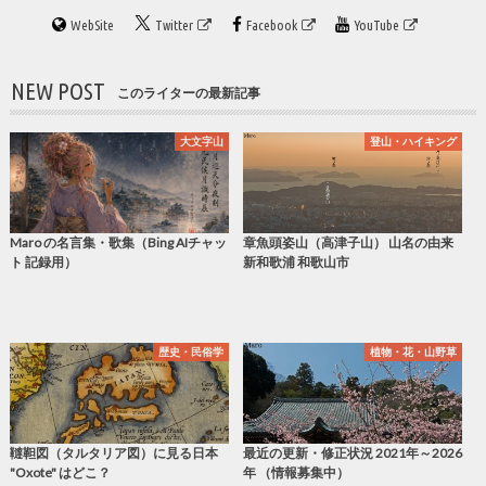
WebSite
Twitter
Facebook
YouTube
NEW POST
このライターの最新記事
大文字山
登山・ハイキング
Maro の名言集・歌集（Bing AIチャッ
章魚頭姿山（高津子山） 山名の由来
ト 記録用）
新和歌浦 和歌山市
歴史・民俗学
植物・花・山野草
韃靼図（タルタリア図）に見る日本
最近の更新・修正状況 2021年～2026
"Oxote" はどこ？
年 （情報募集中）