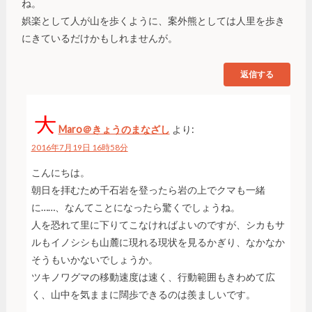
ね。
娯楽として人が山を歩くように、案外熊としては人里を歩き
にきているだけかもしれませんが。
返信する
Maro＠きょうのまなざし
より:
2016年7月19日 16時58分
こんにちは。
朝日を拝むため千石岩を登ったら岩の上でクマも一緒
に……、なんてことになったら驚くでしょうね。
人を恐れて里に下りてこなければよいのですが、シカもサ
ルもイノシシも山麓に現れる現状を見るかぎり、なかなか
そうもいかないでしょうか。
ツキノワグマの移動速度は速く、行動範囲もきわめて広
く、山中を気ままに闊歩できるのは羨ましいです。