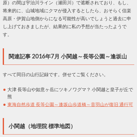
原）の間は宇治川ライン（瀬田川）で遮断されており、もし、
将来的に、山城地域にクマが侵入するとしたら、おそらく信楽
高原・伊賀山地側からになる可能性が高いでしょうと過去に申
し上げておきましたが、結果的に私の予想が当たったようで
す。
関連記事 2016年7月 小関越～長等公園～逢坂山
すべて同日の山行記録です。併せてご覧ください。
大津 長等山や如意ヶ岳にツキノワグマ？ 小関越と皇子が丘で
熊
東海自然歩道 長等公園～逢坂山歩道橋～音羽山が復旧 通行可
小関越（地理院 標準地図）