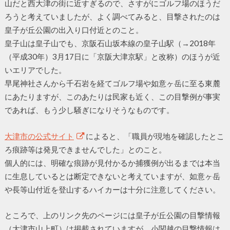
山だと西大津の街に近すぎるので、さすがにゴルフ場のほうだ
ろうと考えていましたが、よく調べてみると、目撃されたのは
皇子が丘公園の出入り口付近とのこと。
皇子山は皇子山でも、京阪石山坂本線の皇子山駅（→2018年
（平成30年）3月17日に「京阪大津京駅」と改称）のほうが近
いエリアでした。
早尾神社さんから千石岩を経てゴルフ場や如意ヶ岳に至る東麓
にあたりますが、このあたりは民家も近く、この目撃例が事実
であれば、もう少し騒ぎになりそうなものです。
大津市の公式サイト
によると、「職員が現地を確認したとこ
ろ痕跡等は発見できませんでした」とのこと。
個人的には、明確な痕跡が見付かるか捕獲例が出るまでは本当
に生息しているとは断定できないと考えていますが、如意ヶ岳
や長等山付近を登山するハイカーは十分に注意してください。
ところで、上のリンク先のページには皇子が丘公園の目撃情報
（大津市山上町）は掲載されていますが、小関越の目撃情報は