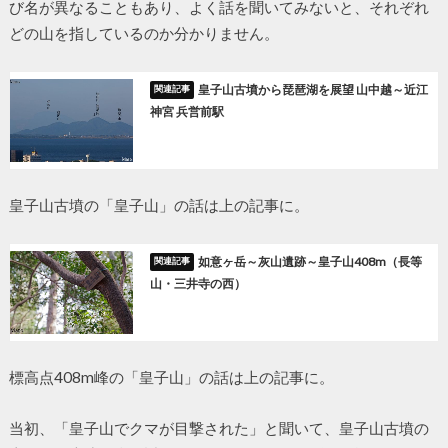
び名が異なることもあり、よく話を聞いてみないと、それぞれ
どの山を指しているのか分かりません。
皇子山古墳から琵琶湖を展望 山中越～近江
神宮 兵営前駅
皇子山古墳の「皇子山」の話は上の記事に。
如意ヶ岳～灰山遺跡～皇子山408m（長等
山・三井寺の西）
標高点408m峰の「皇子山」の話は上の記事に。
当初、「皇子山でクマが目撃された」と聞いて、皇子山古墳の