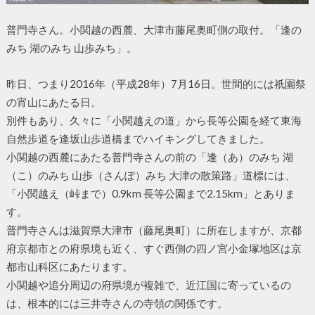
普門寺さん。小関越の西麓、大津市藤尾奥町側の取付。「逢の
みち 湖のみち 山歩みち」。
昨日、つまり2016年（平成28年）7月16日。世間的には祇園祭
の宵山にあたる日。
別件もあり、久々に「小関越えの道」から長等公園を経て東海
自然歩道を逢坂山歩道橋までハイキングしてきました。
小関越の西麓にあたる普門寺さんの前の「逢（あ）のみち 湖
（こ）のみち 山歩（さんぽ）みち 大津の散策路」道標には、
「小関越え（峠まで）0.9km 長等公園まで2.15km」とありま
す。
普門寺さんは滋賀県大津市（藤尾奥町）に所在しますが、京都
府京都市との府県境も近く、すぐ西側の四ノ宮小金塚地区は京
都市山科区にあたります。
小関越や追分周辺の府県境が複雑で、近江国に寄っているの
は、根本的には三井寺さんの寺領の関係です。