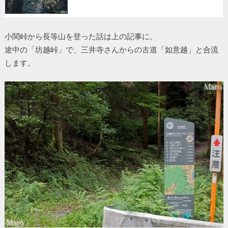
小関峠から長等山を登った話は上の記事に。
途中の「坊越峠」で、三井寺さんからの古道「如意越」と合流
します。