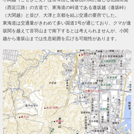
（西近江路）の古道で、東海道の峠道である逢坂越（逢坂峠）
（大関越）と並び、大津と京都を結ぶ交通の要所でした。
東海道は交通量がきわめて多い国道1号が通じており、クマが逢
坂関を越えて音羽山まで南下するとは考えられませんが、小関
越から逢坂山までは生息範囲を広げる可能性があります。