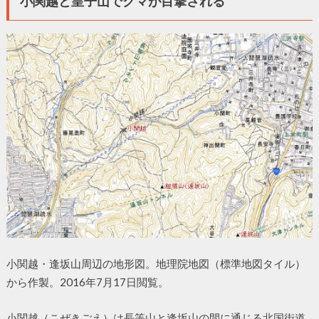
小関越と皇子山でクマが目撃される
小関越・逢坂山周辺の地形図。地理院地図（標準地図タイル）
から作製。2016年7月17日閲覧。
小関越（こぜきごえ）は長等山と逢坂山の間に通じる北国街道