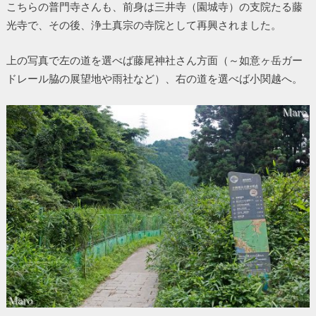
こちらの普門寺さんも、前身は三井寺（園城寺）の支院たる藤
光寺で、その後、浄土真宗の寺院として再興されました。
上の写真で左の道を選べば藤尾神社さん方面（～如意ヶ岳ガー
ドレール脇の展望地や雨社など）、右の道を選べば小関越へ。