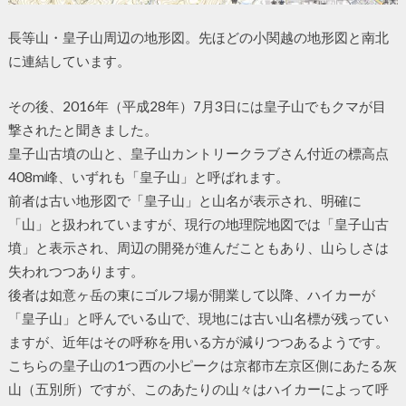
長等山・皇子山周辺の地形図。先ほどの小関越の地形図と南北
に連結しています。
その後、2016年（平成28年）7月3日には皇子山でもクマが目
撃されたと聞きました。
皇子山古墳の山と、皇子山カントリークラブさん付近の標高点
408m峰、いずれも「皇子山」と呼ばれます。
前者は古い地形図で「皇子山」と山名が表示され、明確に
「山」と扱われていますが、現行の地理院地図では「皇子山古
墳」と表示され、周辺の開発が進んだこともあり、山らしさは
失われつつあります。
後者は如意ヶ岳の東にゴルフ場が開業して以降、ハイカーが
「皇子山」と呼んでいる山で、現地には古い山名標が残ってい
ますが、近年はその呼称を用いる方が減りつつあるようです。
こちらの皇子山の1つ西の小ピークは京都市左京区側にあたる灰
山（五別所）ですが、このあたりの山々はハイカーによって呼