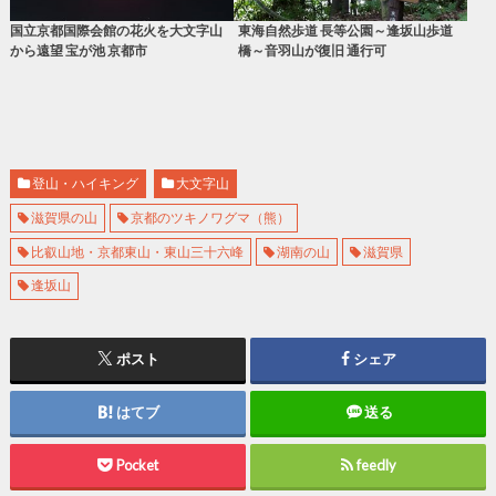
国立京都国際会館の花火を大文字山
東海自然歩道 長等公園～逢坂山歩道
から遠望 宝が池 京都市
橋～音羽山が復旧 通行可
登山・ハイキング
大文字山
滋賀県の山
京都のツキノワグマ（熊）
比叡山地・京都東山・東山三十六峰
湖南の山
滋賀県
逢坂山
ポスト
シェア
はてブ
送る
Pocket
feedly