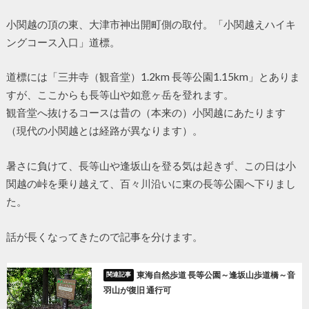
小関越の頂の東、大津市神出開町側の取付。「小関越えハイキ
ングコース入口」道標。
道標には「三井寺（観音堂）1.2km 長等公園1.15km」とありま
すが、ここからも長等山や如意ヶ岳を登れます。
観音堂へ抜けるコースは昔の（本来の）小関越にあたります
（現代の小関越とは経路が異なります）。
暑さに負けて、長等山や逢坂山を登る気は起きず、この日は小
関越の峠を乗り越えて、百々川沿いに東の長等公園へ下りまし
た。
話が長くなってきたので記事を分けます。
東海自然歩道 長等公園～逢坂山歩道橋～音
羽山が復旧 通行可