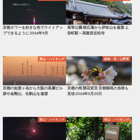
京都タワーを好きな色でライトアッ
長等公園 桜広場から伊吹山を遠望 上
プできるように 2016年9月
栄町駅～高観音近松寺
登山・ハイキング
植物・花・山野草
京都の如意ヶ岳から大阪の高層ビル
京都の桜 開花宣言 京都御苑の糸桜も
群や金剛山、生駒山を遠望
見頃 2016年3月23日
登山・ハイキング
登山・ハイキング