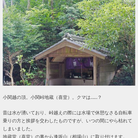
小関越の頂。小関峠地蔵（喜堂）。クマは……？
昔は水が湧いており、峠越えの際には水場で休憩なさる自転車
乗りの方と挨拶を交わしたものですが、いつの間にやら枯れて
しまいました。
地蔵堂（喜堂）の裏から逢坂山（相場山）に取り付けます。