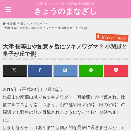
京都シティドットネット 大文字山や桜や遠景の話
きょうのまなざし
HOME
登山・ハイキング
大津 長等山や如意ヶ岳にツキノワグマ？ 小関越と皇子が丘で熊
登山・ハイキング
大津 長等山や如意ヶ岳にツキノワグマ？ 小関越と
皇子が丘で熊
2016年（平成28年）7月の話。
比叡山の南部山域でもツキノワグマ（月輪熊）が捕獲され、比
叡アルプスより南、つまり、山中越や田ノ谷峠（田の谷峠）の
周辺でも野生の熊が目撃されるようになって数年が経ちまし
た。
しかしながら、（あくまでも個人的な見解に過ぎませんが、）