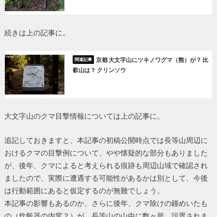
続きは上の記事に。
京都 大文字山にツキノワグマ（熊）が？ 比
叡山は？ クリンソウ
大文字山のクマ目撃情報については上の記事に。
追記しておきますと、本記事の初稿公開時点では長等山周辺に
おけるクマの目撃例について、やや懐疑的な部分もありました
が、後年、クマによると考えられる痕跡も周辺山域で確認され
ましたので、実際に遭遇する可能性があるかは別として、今後
は行動範囲にあると仮定するのが無難でしょう。
本記事の影響もあるのか、さらに後年、クマ除けの鐘めいたも
の（炊飯器の内窯？）が、長等山の山中に数ヶ所、設置されま