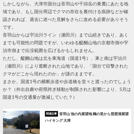
しかしながら、大津市国分は音羽山や千頭岳の東麓にあたる地
域であり、もし国分周辺でクマの存在を裏付ける痕跡などが確
認されれば、過去に述べた見解をさらに改める必要がありそう
です。
音羽山からは宇治川ライン（瀬田川）まで山続きであり、あく
までも可能性の問題ですが、いわゆる醍醐山地の京都市側や宇
治市側まで出没範囲を広げるかもしれません。
ただし、醍醐山地は北を東海道（国道1号）、東と南は宇治川
（瀬田川）により遮断された山地であり、「国分で目撃された
クマがどこから現れたのか」が謎のままです。
まさか、国道1号の横断歩道や歩道橋を堂々と渡ったのでしょう
か？（外出自粛や府県跨ぎ移動が制限された影響により、5月は
国道1号の交通量が激減していた？）
音羽山 池の内展望地 鶴の里から琵琶湖展望
ハイキング 大津