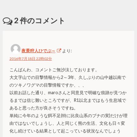
2
件のコメント
夜景狩人ひでぶ～
より:
2016年7月18日 22時02分
こんばんわ、コメントご無沙汰しております。
大文字山での目撃情報から2～3年、久しぶりの山中越以南で
のツキノワグマの目撃情報ですか、、、
以前お話した通り、maroさんと同意見で明確な痕跡が見つか
るまでは信じ難いところですが、R1以北まではもう生息域で
あると思った方が良さそうですね。
単純に今年のような餌不足(特に比良山系のブナの実)だけが理
由ではないでしょうし、人と同じく熊の生活、文化も日々変
化し続けている結果として起こっている状況なんでしょう