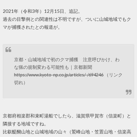
2021年（令和3年）12月15日、追記。
過去の目撃例との関連性は不明ですが、ついに山城地域でもク
マが捕獲されたとの報道が。
京都・山城地域で初のクマ捕獲 注意呼びかけ、わ
な猟の規制変わる可能性も｜京都新聞
https://www.kyoto-np.co.jp/articles/-/694246
（リンク
切れ）
京都府相楽郡和束町湯船でしたら、滋賀県甲賀市（信楽町）と
隣接する地域ですね。
比叡醍醐山地と山城地域の山々（鷲峰山地・笠置山地・信楽高