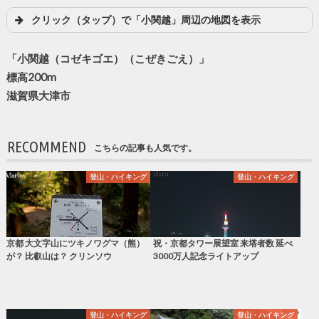
クリック（タップ）で「小関越」周辺の地図を表示
「小関越（コゼキゴエ）（こぜきごえ）」
標高200m
滋賀県大津市
RECOMMEND
こちらの記事も人気です。
登山・ハイキング
登山・ハイキング
京都 大文字山にツキノワグマ（熊）
祝・京都タワー展望室 来塔者数 延べ
が？ 比叡山は？ クリンソウ
3000万人記念ライトアップ
登山・ハイキング
登山・ハイキング