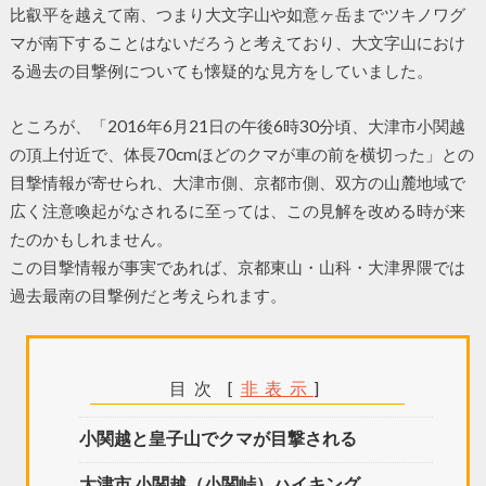
比叡平を越えて南、つまり大文字山や如意ヶ岳までツキノワグ
マが南下することはないだろうと考えており、大文字山におけ
る過去の目撃例についても懐疑的な見方をしていました。
ところが、「2016年6月21日の午後6時30分頃、大津市小関越
の頂上付近で、体長70cmほどのクマが車の前を横切った」との
目撃情報が寄せられ、大津市側、京都市側、双方の山麓地域で
広く注意喚起がなされるに至っては、この見解を改める時が来
たのかもしれません。
この目撃情報が事実であれば、京都東山・山科・大津界隈では
過去最南の目撃例だと考えられます。
目次
[
非表示
]
小関越と皇子山でクマが目撃される
大津市 小関越（小関峠）ハイキング