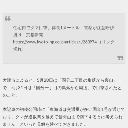
住宅街でクマ目撃、体長1メートル 警察が注意呼び
掛け｜京都新聞
https://www.kyoto-np.co.jp/articles/-/263974
（リンク
切れ）
大津市によると、5月28日は「国分二丁目の集落から裏山」
で、5月31日は「国分一丁目の集落から周辺」で目撃されたと
のこと。
本記事の初稿公開時に「東海道は交通量が多い国道1号が通じて
おり、クマが逢坂関を越えて音羽山まで南下するとは考えられ
ません」といった見解を述べておきました。