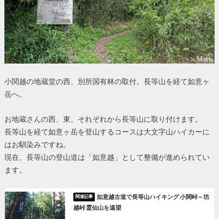
小関越の地蔵堂の西、別所国有林の取付。長等山を経て如意ヶ
岳へ。
お地蔵さんの西、東、それぞれから長等山に取り付けます。
長等山を経て如意ヶ岳を登山するコースは大文字山ハイカーに
はお馴染みですね。
現在、長等山の登山道は「如意越」として整備が進められてい
ます。
如意越古道で長等山ハイキング 小関峠～坊
越峠 霊仙山を遠望