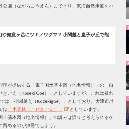
等公園（ながらこうえん）まで下り、東海自然歩道をハ
等山や如意ヶ岳にツキノワグマ？ 小関越と皇子が丘で熊
理院が提供する「電子国土基本図（地名情報）」の「自
ごえ（Koseki Goe）」としていますが、これは疑わ
は「小関越え（Kozekigoe）」としており、大津市歴
では
「小関越（こぜきごえ）」
としています。
国土基本図（地名情報）」の読みは誤りと考えられるケ
に留めるのが無難でしょう。