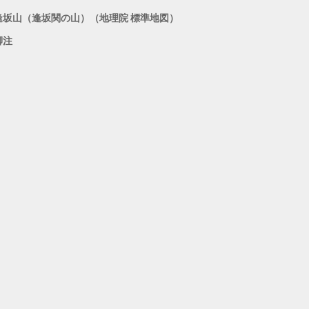
逢坂山（逢坂関の山）（地理院 標準地図）
脚注