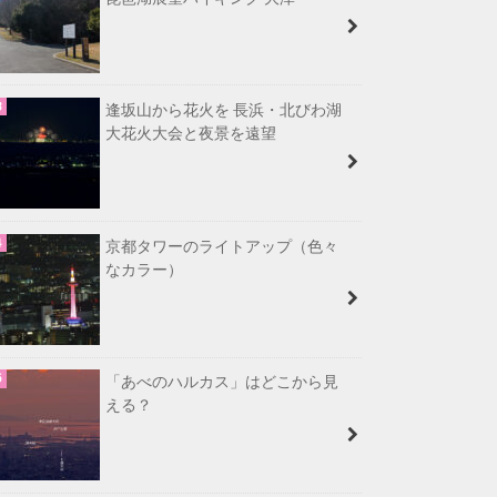
逢坂山から花火を 長浜・北びわ湖
大花火大会と夜景を遠望
京都タワーのライトアップ（色々
なカラー）
「あべのハルカス」はどこから見
える？