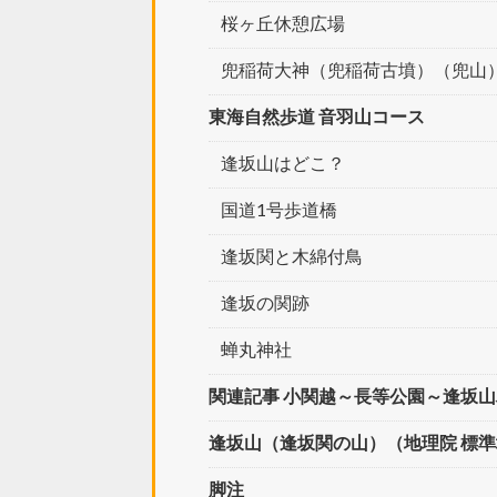
桜ヶ丘休憩広場
兜稲荷大神（兜稲荷古墳）（兜山
東海自然歩道 音羽山コース
逢坂山はどこ？
国道1号歩道橋
逢坂関と木綿付鳥
逢坂の関跡
蝉丸神社
関連記事 小関越～長等公園～逢坂
逢坂山（逢坂関の山）（地理院 標
脚注