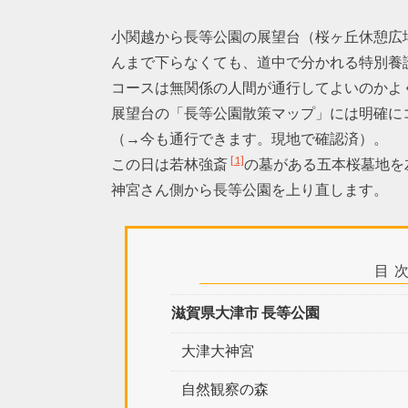
小関越から長等公園の展望台（桜ヶ丘休憩広
んまで下らなくても、道中で分かれる特別養
コースは無関係の人間が通行してよいのかよ
展望台の「長等公園散策マップ」には明確に
（→今も通行できます。現地で確認済）。
[1]
この日は若林強斎
の墓がある五本桜墓地を
神宮さん側から長等公園を上り直します。
目
滋賀県大津市 長等公園
大津大神宮
自然観察の森