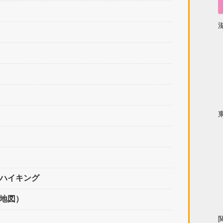
）
山ハイキング
準地図）