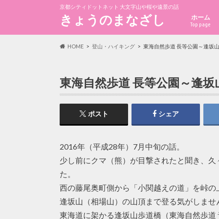
京都シティドットネット 大文字山や桜や遠景の話
きょうのまなざし
ホーム
Top page
HOME
登山・ハイキング
東海自然歩道 長等公園～逢坂
東海自然歩道 長等公園～逢坂
ポスト
シェア
2016年（平成28年）7月中旬の話。
少し前にクマ（熊）が目撃されたと聞き、久
た。
西の藤尾奥町側から「小関越えの道」を峠の
逢坂山（相場山）の山頂まで登る気がしませ
東海道に架かる逢坂山歩道橋（東海自然歩道 