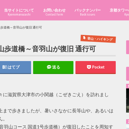
当サイトについて
お問い合わせ
バックナンバー
京都タワー
Kyonomanazashi
Contact form
Back issues
Kyo
山歩道橋～音羽山が復旧 通行可
登山・ハイキング
山歩道橋～音羽山が復旧 通行可
はてブ
送る
Pocket
々に滋賀県大津市の小関越（こぜきごえ）を訪れまし
上まで歩きましたが、暑いさなかに長等山や、あるいは
ん。
音羽山コース 国道1号歩道橋）が復旧したことを周知す