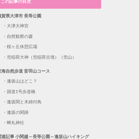
この記事の目次
滋賀県大津市 長等公園
大津大神宮
自然観察の森
桜ヶ丘休憩広場
兜稲荷大神（兜稲荷古墳）（兜山）
東海自然歩道 音羽山コース
逢坂山はどこ？
国道1号歩道橋
逢坂関と木綿付鳥
逢坂の関跡
蝉丸神社
関連記事 小関越～長等公園～逢坂山ハイキング