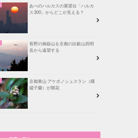
あべのハルカスの展望台「ハルカ
ス300」からどこが見える？
長野の御嶽山を京都の比叡山四明
岳から遠望する
京都東山 アケボノシュスラン（曙
繻子蘭）が開花