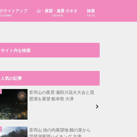
のライトアップ
山・展望・遠景 小ネタ
検索
to-tower
Scenery
Serch
「あべのハルカス」はどこから見え
「ハルカス300」からどこまで見え
「京都府の山」の市町村別最高峰
比叡山から福井県最高峰も見える？
大文字山から淡路島が見える？
漫画・イラスト置き場
る？
る？
は？
サイト内を検索
人気の記事
音羽山の夜景 瀬田川花火大会と琵
琶湖を展望 船幸祭 大津
音羽山 池の内展望地 鶴の里から
琵琶湖展望ハイキング 大津