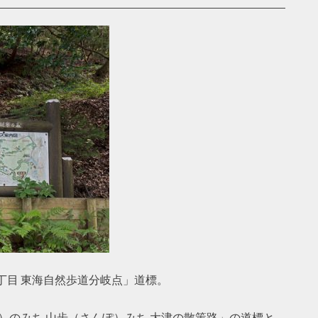
丁目 東海自然歩道分岐点」道標。
）のみち 山歩（さんぽ）みち 大津の散策路」の道標と