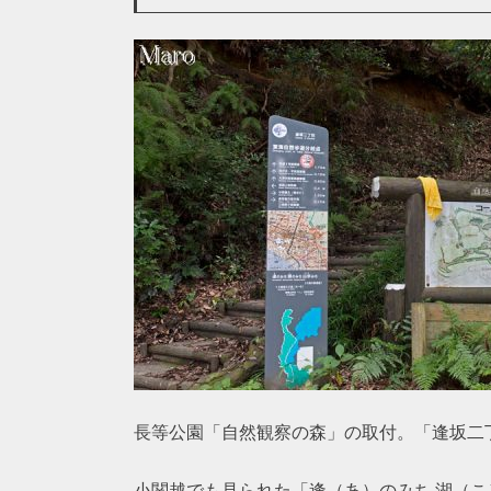
長等公園「自然観察の森」の取付。「逢坂二
小関越でも見られた「逢（あ）のみち 湖（こ