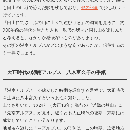
も田上の山荘で詠んだ歌を残しており、
他の記事
で少し取り上
げています。
「田上にてさゝふの山に上りて遊びける」の詞書を見るに、約
900年前の時代を生きた人も、現代の我々と同じ山を楽しんだ
と考えると、なかなか感慨深いものがありますね。
その頃の湖南アルプスがどのような姿であったか、想像するの
も一興でしょう。
大正時代の湖南アルプス 八木富久子の手紙
「湖南アルプス」が成立した時期を調査する過程で、大正時代
を生きた八木富久子という女性を知りました。
上でも引いた、1924年（大正13年）発行の『近畿の登山』に
「湖南アルプス」が見え、遅くとも大正時代の後期～末期には
成立していたことが分かります。
地域名を冠した「～アルプス」の呼称は、この時期、近畿地方