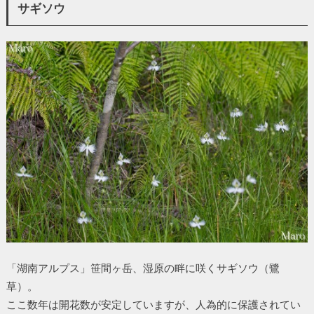
サギソウ
「湖南アルプス」笹間ヶ岳、湿原の畔に咲くサギソウ（鷺
草）。
ここ数年は開花数が安定していますが、人為的に保護されてい