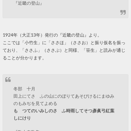
『近畿の登山』
1924年（大正13年）発行の『近畿の登山』より。
ここでは「小竹生」に「ささほ」（ささお）と振り仮名を振っ
ており、「ささふ」（ささぶ）と同様、「笹生」と読みが通じ
ることが分かります。
冬部 十月
田上にてさゝふの山にのぼりてあそびけるにまゆみ
のもみぢを見てよめる
もゝつてのいみしのさゝふ時雨してそつ彥眞弓紅葉
しにけり