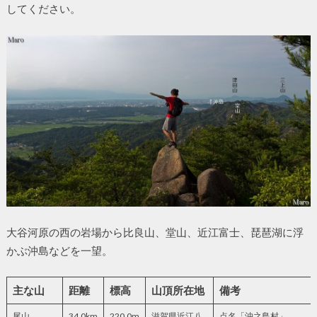
してください。
大谷河原の西の岩場から比良山、堂山、近江富士、琵琶湖に浮
かぶ沖島などを一望。
主な山
距離
標高
山頂所在地
備考
尾山
34.0km
220.0m
滋賀県近江八
点名「沖之島村」