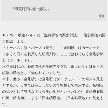
『滋賀縣管內栗太郡誌』
1879年（明治12年）の『滋賀縣管內栗太郡誌』（滋賀県管内栗
太郡誌）より。
「トーハス」はトパーズ（黄玉）、「金剛砂」はガーネット
（ざくろ石）を利用した研磨剤や、ここではおそらく金剛砂鉱
石（ガーネット）。
水晶をはじめ、花崗岩性の湖南アルプス（田上山地）は多くの
鉱物の産地として知られていました。
本来、磨砂（金剛砂）は金剛石（ダイヤモンド）の粉末を最上
とするが、日本では産出しないので柘榴石で代用する、柘榴石
の産地として有名なのは金剛山地だといった話が、農商務省鑛
山局（鉱山局）による『日本鑛産地』（日本鉱産地）に見えま
す。