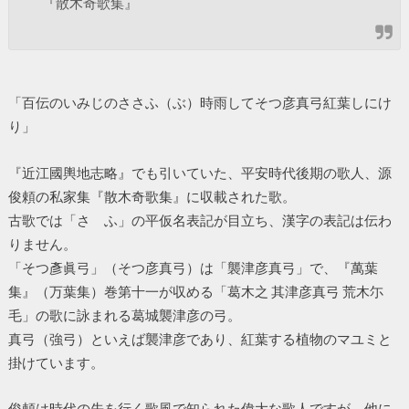
『散木奇歌集』
「百伝のいみじのささふ（ぶ）時雨してそつ彦真弓紅葉しにけ
り」
『近江國輿地志略』でも引いていた、平安時代後期の歌人、源
俊頼の私家集『散木奇歌集』に収載された歌。
古歌では「さゝふ」の平仮名表記が目立ち、漢字の表記は伝わ
りません。
「そつ彥眞弓」（そつ彦真弓）は「襲津彦真弓」で、『萬葉
集』（万葉集）巻第十一が収める「葛木之 其津彦真弓 荒木尓
毛」の歌に詠まれる葛城襲津彦の弓。
真弓（強弓）といえば襲津彦であり、紅葉する植物のマユミと
掛けています。
俊頼は時代の先を行く歌風で知られた偉大な歌人ですが、他に