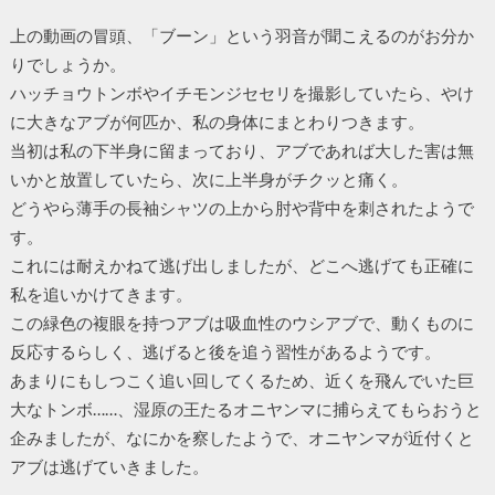
上の動画の冒頭、「ブーン」という羽音が聞こえるのがお分か
りでしょうか。
ハッチョウトンボやイチモンジセセリを撮影していたら、やけ
に大きなアブが何匹か、私の身体にまとわりつきます。
当初は私の下半身に留まっており、アブであれば大した害は無
いかと放置していたら、次に上半身がチクッと痛く。
どうやら薄手の長袖シャツの上から肘や背中を刺されたようで
す。
これには耐えかねて逃げ出しましたが、どこへ逃げても正確に
私を追いかけてきます。
この緑色の複眼を持つアブは吸血性のウシアブで、動くものに
反応するらしく、逃げると後を追う習性があるようです。
あまりにもしつこく追い回してくるため、近くを飛んでいた巨
大なトンボ……、湿原の王たるオニヤンマに捕らえてもらおうと
企みましたが、なにかを察したようで、オニヤンマが近付くと
アブは逃げていきました。