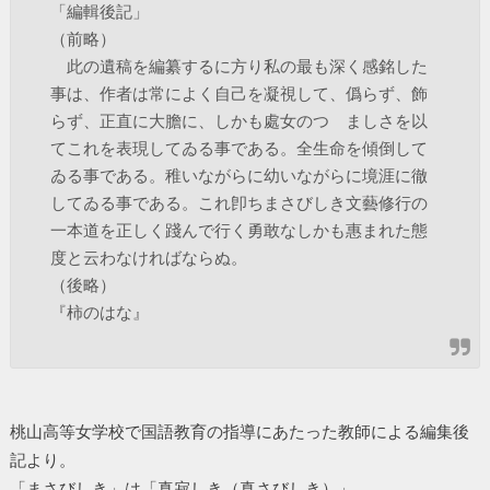
「編輯後記」
（前略）
此の遺稿を編纂するに方り私の最も深く感銘した
事は、作者は常によく自己を凝視して、僞らず、飾
らず、正直に大膽に、しかも處女のつゝましさを以
てこれを表現してゐる事である。全生命を傾倒して
ゐる事である。稚いながらに幼いながらに境涯に徹
してゐる事である。これ卽ちまさびしき文藝修行の
一本道を正しく踐んで行く勇敢なしかも惠まれた態
度と云わなければならぬ。
（後略）
『柿のはな』
桃山高等女学校で国語教育の指導にあたった教師による編集後
記より。
「まさびしき」は「真寂しき（真さびしき）」。