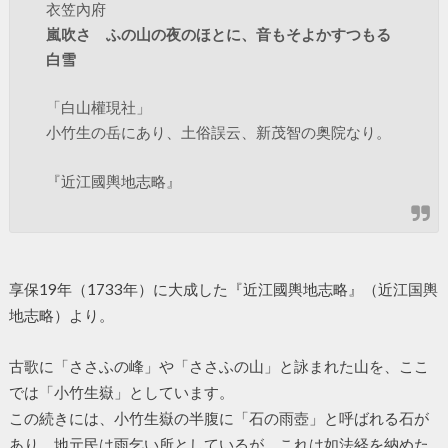
衣笠內府
嵐吹さゝふの山の夜のほとに、音もそよかすつもる
白雪
「白山權現社」
小竹生の岳にあり、土俗誤云、新茂智の奥院なり。
『近江國輿地志略』
享保19年（1733年）に大成した『近江國輿地志略』（近江国輿
地志略）より。
古歌に「ささふの峰」や「ささふの山」と詠まれた山を、ここ
では「小竹生嶽」としています。
この続きには、小竹生嶽の半腹に「石の雨壺」と呼ばれる石が
あり、地元民は雨乞い所としているが、これは如法経を納めた