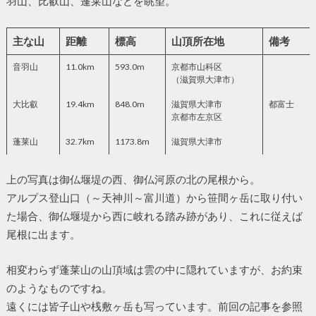
羽山、比叡山、蓬莱山などを眺望。
主な山
距離
標高
山頂所在地
備考
音羽山
11.0km
593.0m
京都市山科区
（滋賀県大津市）
大比叡
19.4km
848.0m
滋賀県大津市
都富士
京都市左京区
蓬莱山
32.7km
1173.8m
滋賀県大津市
上の写真は御仏堰堤の西、御仏河原の北の尾根から。
アルプス登山口（～天神川～富川道）から笹間ヶ岳に取り付い
た場合、御仏堰堤から西に岐れる踏み跡があり、これに従えば
尾根に出ます。
相変わらず蓬莱山の山頂域は雲の中に隠れていますが、お約束
のようなものですね。
遠くには皆子山や桟敷ヶ岳も写っています。前回の記事を参照