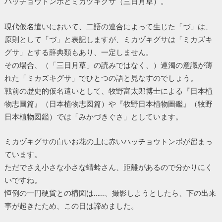
ハッチョウトンボとミカヅキグサ（三日月草）。
現代仮名遣いにおいて、二語の連合によって生じた「づ」は、
原則として「づ」と表記しますが、ミカヅキグサは「ミカズキ
グサ」とする辞典類もあり、一定しません。
その場合、（「三日月草」の読みではなく、）連濁の意識が薄
れた「ミカズキグサ」でひとつの語と見なすのでしょう。
戦前の歴史的仮名遣いとして、牧野富太郎博士による『日本植
物志圖篇』（日本植物志図篇）や『牧野日本植物圖鑑』（牧野
日本植物図鑑）では「みかづきぐさ」としています。
ミカヅキグサの白いお花の上に赤いハッチョウトンボが留まっ
ています。
ただでさえ小さな小さな蜻蛉さん、距離があるので分かりにく
いですね。
恒例の一円硬貨との構図は……、撮影しようとしたら、下の出来
事が起きたため、この日は諦めました。