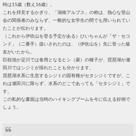
時は15歳（数え16歳）。
これを拝見するかぎり、「湖南アルプス」の称は、熱心な登山
会の関係者のみならず、一般的な女学生の間でも用いられてい
たことが伝わります。
（これから伊吹山を登る予定がある）ひいちゃんが「ザ・セコ
ンド」（二番手）扱いされたのは、（伊吹山を）先に登った級
友がいたから。
巨椋池か淀川では食用となるヒシ（菱）の種子が、琵琶湖か瀬
田川ではシジミが採れたことも分かります。
琵琶湖水系に生息するシジミの固有種がセタシジミですが、こ
れは瀬田川に限らず、水系のどこであっても「セタシジミ」で
す。
この私的な書面は当時のハイキングブームを今に伝える好例で
しょう。