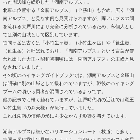
った周辺峰を総称した「湖南アルプス」。
北東に位置する「金勝アルプス」（金勝山）も含め、広く「湖
南アルプス」と見なす例も見受けられますが、両アルプスの間
を流れる大戸川により完全に分断されているため、私個人とし
ては別の山域として区別しています。
笹間ヶ岳は古くは「小竹生ヶ嶽」（小竹生ヶ岳）や「笹生嶽」
（笹生岳）と呼ばれており、「湖南アルプス」という言葉が使
われ出した大正～昭和初期頃には「湖南アルプス」の主峰と見
なされていました。
その頃のハイキングガイドブックでは、湖南アルプスと金勝山
は明確に別の山域として扱われていますが、戦後のハイキング
ブームの頃から両者が混同されているようです。
他の記事でも軽く触れていますが、江戸時代頃の近江では竜王
や竹生島（の弁天様）が流行していました。
これは湖南の信仰の形にも少なからず影響を与えています。
湖南アルプスは細かなバリエーションルート（枝道）も多く、
笹間ヶ岳や堂山は見晴らしもよく、京都からのアクセスも容易