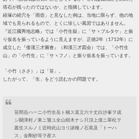
塔石が残ったのではないか、と指摘しています。
経塚の経穴を「雨壺」と見なした例は、当地に限らず、他の地
域でも見られるもので、とくに珍しい風習ではありません。
『近江國輿地志略』では「小竹生嶽」に「サヽブルタケ」と振
り仮名を振っているように見えますが、正徳2年（1712年）に
成立した『倭漢三才圖會』（和漢三才図会）では、「小竹生
山」の「小竹生」に「サヽフノ」と振り仮名を振っています。
「小竹（ささ）」は「笹」。
したがって、「生」をどう読むかの問題です。
笹間岳ハ一ニ小竹生岳ト稱ス直立六十丈白沙峯ヲ成
シ關津村ノ東ニ聳ユ全山樹木ナシ只頂上僅ニ翠松ヲ
叢生スルノミ近時此山ヨリ諸種ノ石英及「トーハ
ス」金剛砂等ヲ産ス