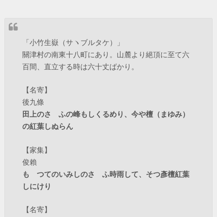
「小竹生嶽（サヽブルタケ）」
關津村の南東十八町にあり。山麓より絕頂に至て六
百間、直立する時は六十丈ばかり。
【名寄】
後九條
田上のさゝふの峰もしくるめり、今や檀（まゆみ）
の紅葉しぬらん
【家集】
俊賴
もゝつてのいみしのさゝふ時雨して、そつ彥檀紅葉
しにけり
【名寄】