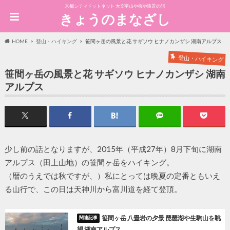
京都シティドットネット 大文字山や桜や遠景の話
きょうのまなざし
HOME
登山・ハイキング
笹間ヶ岳の風景と花 サギソウ ヒナノカンザシ 湖南アルプス
登山・ハイキング
笹間ヶ岳の風景と花 サギソウ ヒナノカンザシ 湖南
アルプス
少し前の話となりますが、2015年（平成27年）8月下旬に湖南
アルプス（田上山地）の笹間ヶ岳をハイキング。
（暦のうえでは秋ですが、）私にとっては晩夏の定番ともいえ
る山行で、この日は天神川から富川道を経て登頂。
笹間ヶ岳 八畳岩の夕景 琵琶湖や生駒山を眺
望 湖南アルプス