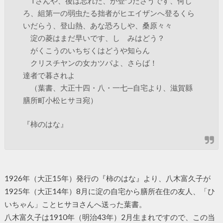
Tさんや、後は忘れた、が登つたさうです、何し
ろ、組第一の弱虫たる拙者がヒエイザンへ登るくら
いだらう、登山熱、あな恐ろしや、桑原々々
淀の菱はまだ早いです、しゞみはどう？
がくこうのいちぢくはどうや知らん
クリスチヤンの女カツパよ、さらば！
達者で暮されよ
（葉書、大正十四・八・一七─自宅より、滋賀縣
膳所町小松ヒサヨ宛）
『柿のはな』
1926年（大正15年）発行の『柿のはな』より、八木富久子が
1925年（大正14年）8月に淀の自宅から膳所在住の友人、「ひ
いちゃん」ことヒサヨさんへ送った葉書。
八木富久子は1910年（明治43年）2月生まれですので、この当