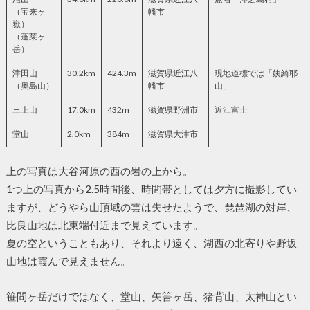
（宝来ヶ
幡市
嶽）
（蓬莱ヶ
岳）
津田山
30.2km
424.3m
滋賀県近江八
現地道標では「姨綺耶
（奥島山）
幡市
山」
三上山
17.0km
432m
滋賀県野洲市
近江富士
堂山
2.0km
384m
滋賀県大津市
上の写真は大谷河原の西の岩の上から。
1つ上の写真から2.5時間後、時間帯としては夕方に撮影してい
ますが、どうやら山頂域の雲は失せたようで、琵琶湖の対岸、
比良山地は北東端付近まで見えています。
夏の空ということもあり、それより遠く、湖西の北寄りや野坂
山地は霞んで見えません。
笹間ヶ岳だけではなく、堂山、矢筈ヶ岳、猪背山、太神山とい