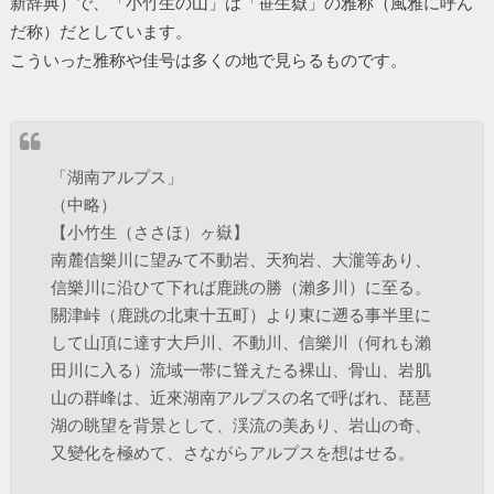
新辞典）で、「小竹生の山」は「笹生嶽」の雅称（風雅に呼ん
だ称）だとしています。
こういった雅称や佳号は多くの地で見らるものです。
「湖南アルプス」
（中略）
【小竹生（ささほ）ヶ嶽】
南麓信樂川に望みて不動岩、天狗岩、大瀧等あり、
信樂川に沿ひて下れば鹿跳の勝（瀨多川）に至る。
關津峠（鹿跳の北東十五町）より東に遡る事半里に
して山頂に達す大戶川、不動川、信樂川（何れも瀨
田川に入る）流域一帯に聳えたる裸山、骨山、岩肌
山の群峰は、近來湖南アルプスの名で呼ばれ、琵琶
湖の眺望を背景として、渓流の美あり、岩山の奇、
又變化を極めて、さながらアルプスを想はせる。