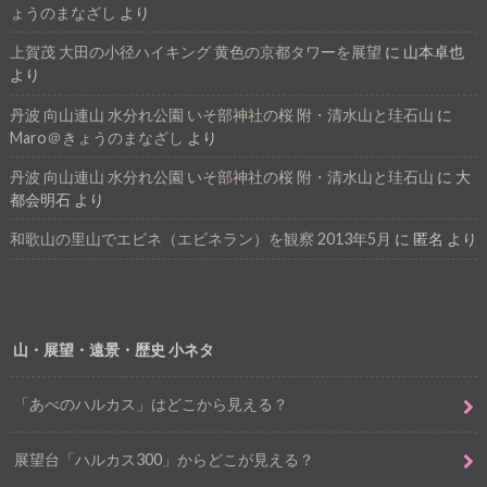
ょうのまなざし
より
上賀茂 大田の小径ハイキング 黄色の京都タワーを展望
に
山本卓也
より
丹波 向山連山 水分れ公園 いそ部神社の桜 附・清水山と珪石山
に
Maro＠きょうのまなざし
より
丹波 向山連山 水分れ公園 いそ部神社の桜 附・清水山と珪石山
に
大
都会明石
より
和歌山の里山でエビネ（エビネラン）を観察 2013年5月
に
匿名
より
山・展望・遠景・歴史 小ネタ
「あべのハルカス」はどこから見える？
展望台「ハルカス300」からどこが見える？