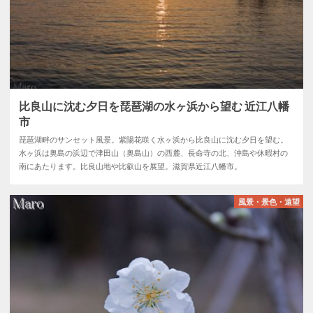
比良山に沈む夕日を琵琶湖の水ヶ浜から望む 近江八幡
市
琵琶湖畔のサンセット風景。紫陽花咲く水ヶ浜から比良山に沈む夕日を望む。
水ヶ浜は奥島の浜辺で津田山（奥島山）の西麓、長命寺の北、沖島や休暇村の
南にあたります。比良山地や比叡山を展望。滋賀県近江八幡市。
風景・景色・遠望