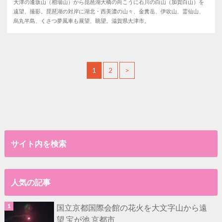
大津の逢坂山（相場山）から琵琶湖大橋の向こうに石川の白山（加賀白山）を
遠望、撮影。琵琶湖の対岸に湖北・西美濃の山々、金糞岳、伊吹山、霊仙山、
烏丸半島、くさつ夢風車も展望、眺望。滋賀県大津市。
1
2
>
サイト内を検索
人気の記事
国立京都国際会館の花火を大文字山から遠
望 宝が池 京都市