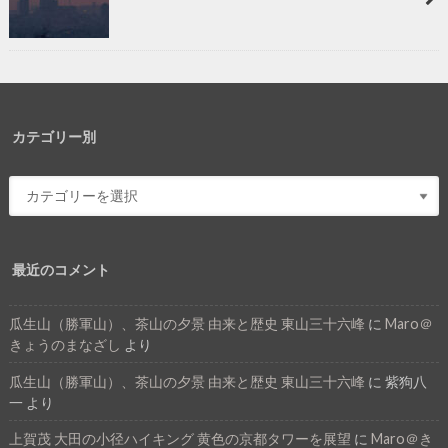
カテゴリー別
最近のコメント
瓜生山（勝軍山）、茶山の夕景 由来と歴史 東山三十六峰
に
Maro＠
きょうのまなざし
より
瓜生山（勝軍山）、茶山の夕景 由来と歴史 東山三十六峰
に
紫狗八
一
より
上賀茂 大田の小径ハイキング 黄色の京都タワーを展望
に
Maro＠き