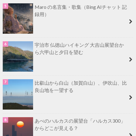
Maro の名言集・歌集（Bing AIチャット 記
録用）
宇治市 仏徳山ハイキング 大吉山展望台か
ら六甲山と夕日を望む
比叡山から白山（加賀白山）、伊吹山、比
良山地を一望する
あべのハルカスの展望台「ハルカス300」
からどこが見える？