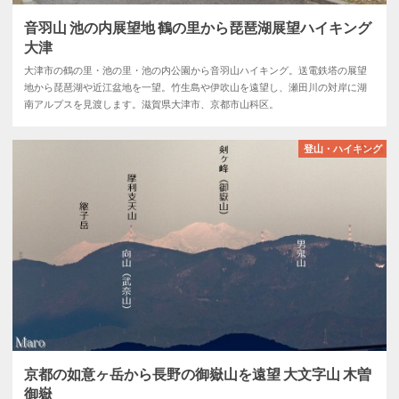
音羽山 池の内展望地 鶴の里から琵琶湖展望ハイキング
大津
大津市の鶴の里・池の里・池の内公園から音羽山ハイキング。送電鉄塔の展望
地から琵琶湖や近江盆地を一望。竹生島や伊吹山を遠望し、瀬田川の対岸に湖
南アルプスを見渡します。滋賀県大津市、京都市山科区。
登山・ハイキング
京都の如意ヶ岳から長野の御嶽山を遠望 大文字山 木曽
御嶽