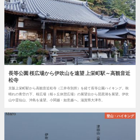
長等公園 桜広場から伊吹山を遠望 上栄町駅～高観音近
松寺
京阪上栄町駅から高観音近松寺（三井寺別所）を経て長等公園ハイキング。秋
晴れの青空の下、桜広場（桜ヶ丘休憩広場）の展望台から琵琶湖を展望。伊吹
山や霊仙山、沖島を遠望。小関越・如意越へ。滋賀県大津市。
登山・ハイキング