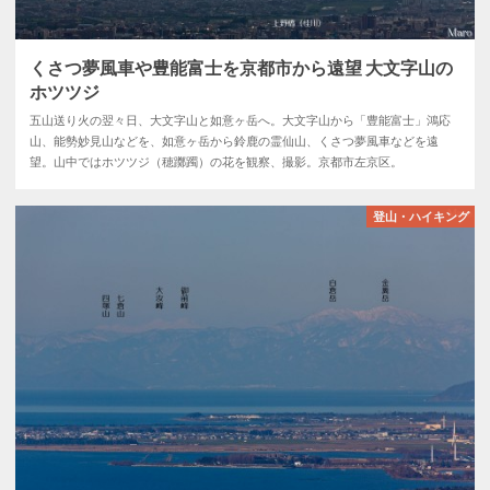
くさつ夢風車や豊能富士を京都市から遠望 大文字山の
ホツツジ
五山送り火の翌々日、大文字山と如意ヶ岳へ。大文字山から「豊能富士」鴻応
山、能勢妙見山などを、如意ヶ岳から鈴鹿の霊仙山、くさつ夢風車などを遠
望。山中ではホツツジ（穂躑躅）の花を観察、撮影。京都市左京区。
登山・ハイキング