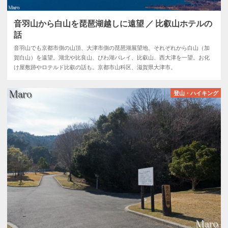
音羽山から白山を琵琶湖越しに遠望 ／ 比叡山ホテルの
話
音羽山でも京都市側の山頂、大津市側の琵琶湖展望地、それぞれから白山（加
賀白山）を遠望。湖北や比良山、びわ湖バレイ、比叡山、西大津を一望。お化
け屋敷跡やロテルド比叡の話も。京都市山科区、滋賀県大津市。
登山・ハイキング