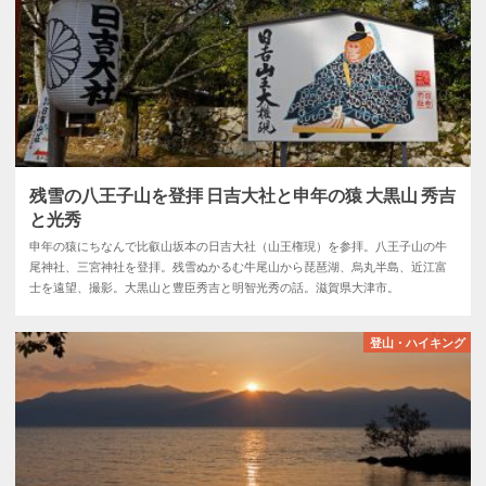
残雪の八王子山を登拝 日吉大社と申年の猿 大黒山 秀吉
と光秀
申年の猿にちなんで比叡山坂本の日吉大社（山王権現）を参拝。八王子山の牛
尾神社、三宮神社を登拝。残雪ぬかるむ牛尾山から琵琶湖、烏丸半島、近江富
士を遠望、撮影。大黒山と豊臣秀吉と明智光秀の話。滋賀県大津市。
登山・ハイキング