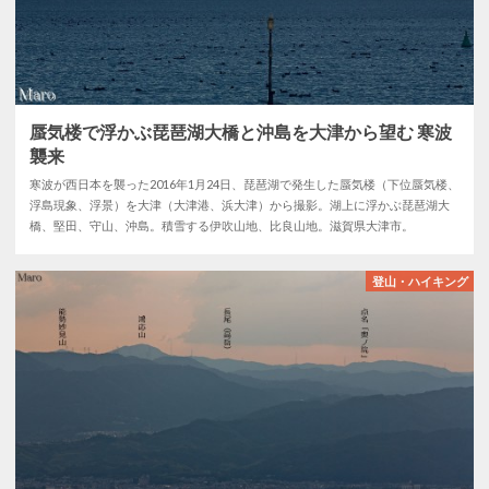
蜃気楼で浮かぶ琵琶湖大橋と沖島を大津から望む 寒波
襲来
寒波が西日本を襲った2016年1月24日、琵琶湖で発生した蜃気楼（下位蜃気楼、
浮島現象、浮景）を大津（大津港、浜大津）から撮影。湖上に浮かぶ琵琶湖大
橋、堅田、守山、沖島。積雪する伊吹山地、比良山地。滋賀県大津市。
登山・ハイキング