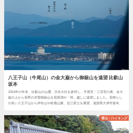
八王子山（牛尾山）の金大巌から御嶽山を遠望 比叡山
坂本
2016年の年末、比叡山の山麓、日吉大社を参拝し、牛尾宮・三宮宮の奥、金大
巌の上から長野の木曽御嶽山を琵琶湖や「塔」越しに遠望しました。見晴らし
の良い八王子山から伊吹山や鈴鹿山脈、近江富士を展望。滋賀県大津市坂本。
登山・ハイキング