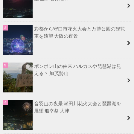
彩都から守口市花火大会と万博公園の観覧
車を遠望 大阪の夜景
ポンポン山の由来 ハルカスや琵琶湖は見
える？ 加茂勢山
音羽山の夜景 瀬田川花火大会と琵琶湖を
展望 船幸祭 大津