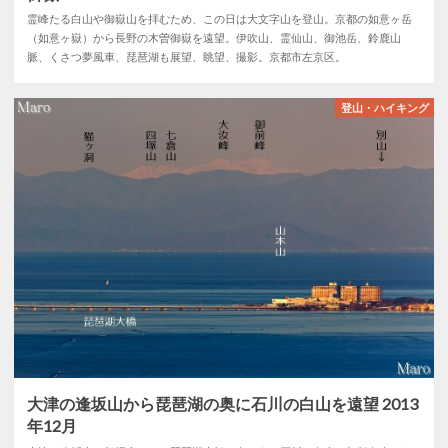
霊峰たる白山や御嶽山を拝むため、この日は大文字山を登山。京都の如意ヶ岳
（如意ヶ嶽）から長野の木曽御嶽を遠望。伊吹山、霊仙山、御池岳、鈴鹿山
脈、くさつ夢風車、琵琶湖も展望、眺望、撮影。京都市左京区。
登山・ハイキング
大津の逢坂山から琵琶湖の奥に石川の白山を遠望 2013
年12月