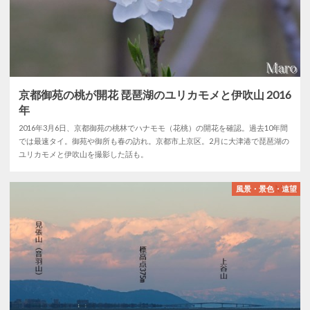
京都御苑の桃が開花 琵琶湖のユリカモメと伊吹山 2016
年
2016年3月6日、京都御苑の桃林でハナモモ（花桃）の開花を確認。過去10年間
では最速タイ。御苑や御所も春の訪れ。京都市上京区。2月に大津港で琵琶湖の
ユリカモメと伊吹山を撮影した話も。
風景・景色・遠望