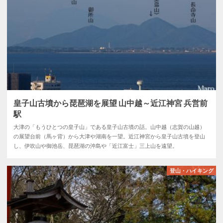
皇子山古墳から琵琶湖を展望 山中越～近江神宮 兵営前
駅
大津の「もうひとつの皇子山」である皇子山古墳の話。山中越（志賀の山越）
の展望台前（馬ヶ背）から大津や湖南を一望。近江神宮から皇子山古墳を登山
し、伊吹山や御池岳、琵琶湖の沖島や「近江富士」三上山を遠望。
登山・ハイキング