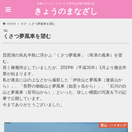
京都シティドットネット 大文字山や桜や遠景の話
きょうのまなざし
HOME
タグ : くさつ夢風車を望む
TAG
くさつ夢風車を望む
琵琶湖の烏丸半島に浮かぶ「くさつ夢風車」（草津の風車）を望
む。
長く稼働停止していましたが、2019年（平成31年）1月より撤去作
業が始まります。
私が過去に山の上などから撮影した「伊吹山と夢風車（逢坂山か
ら）」、「長野の御嶽山と夢風車（如意ヶ岳から）」、「石川の白
山と夢風車（音羽山から）」といった、珍しい構図の写真を下の記
事で公開しています。
今までありがとうございました。
登山・ハイキング