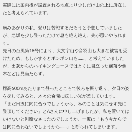
実際には案内板が設置される地点より少しだけ山の上に所在し
たと考えられています。
病みあがりの私、登りは苦戦するだろうと予想していました
が、急坂を少し登っただけで息も絶え絶え、先が思いやられま
す。
先日の台風第18号により、大文字山や音羽山も大きな被害を受
けたため、もしかするとポンポン山も……、と考えていました
が、出灰からのハイキングコースではとくに目立った崩落や倒
木などは見当たらず。
標高600mあたりまで登ったところで後ろを振り返り、夕日の姿
を探してみると、木々の合間に眩しい光が差しています。
「まだ日没に間に合うでしょうから、私のことは気にせず先に
登頂してください」とAさんに申し上げましたが、私を置いては
いけないと判断なさったのでしょうか、一度は「もう今からで
は間に合わないでしょうから……」と断られてしまいます。