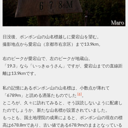
日没後、ポンポン山の山名標越しに愛宕山を望む。
撮影地点から愛宕山（京都市右京区）まで13.9km。
右のピークが愛宕山で、左のピークが地蔵山。
「19.3」なら「いっきゅうさん」ですが、愛宕山までの直線距
離は13.9kmです。
私の記憶にあるポンポン山の山名標は、小数点が薄れて
[4]
「6789m」と読める洒落たものでした
。
ところが、久々に訪れてみると、そう誤読しないように配慮し
たのでしょうか、新たな山名標が設置されていました。
もっとも、国土地理院の成果によると、ポンポン山の現在の標
高は678.8mであり、古い値である678.9mのままとなっている