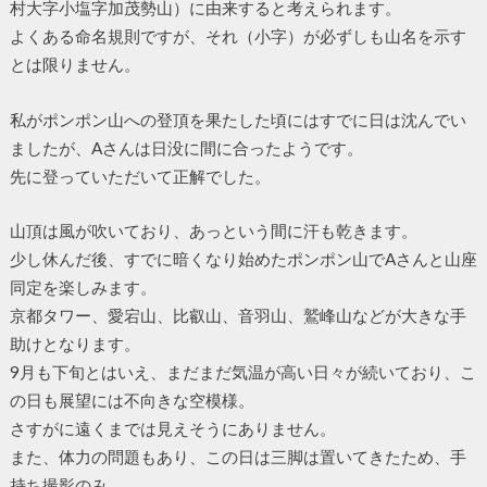
村大字小塩字加茂勢山）に由来すると考えられます。
よくある命名規則ですが、それ（小字）が必ずしも山名を示す
とは限りません。
私がポンポン山への登頂を果たした頃にはすでに日は沈んでい
ましたが、Aさんは日没に間に合ったようです。
先に登っていただいて正解でした。
山頂は風が吹いており、あっという間に汗も乾きます。
少し休んだ後、すでに暗くなり始めたポンポン山でAさんと山座
同定を楽しみます。
京都タワー、愛宕山、比叡山、音羽山、鷲峰山などが大きな手
助けとなります。
9月も下旬とはいえ、まだまだ気温が高い日々が続いており、こ
の日も展望には不向きな空模様。
さすがに遠くまでは見えそうにありません。
また、体力の問題もあり、この日は三脚は置いてきたため、手
持ち撮影のみ。