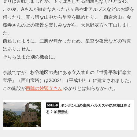
登りは苦戦しましたが、下りはさしたる問題もなくひと安心。
この夏、Aさんが縦走なさった八ヶ岳や北アルプスなどのお話を
伺ったり、真っ暗な山中から星空を眺めたり、「西岩倉山」金
蔵寺さんの上の夜景を楽しみながら、大原野灰方へ下山しまし
た。
前述したように、三脚が無かったため、星空や夜景などの写真
はありません。
そちらはまた別の機会に。
余談ですが、杉谷地区の先にある立入禁止の「世界平和祈念大
宝塔」（西山宝塔）は2002年（平成14年）に建立されました。
この施設が
西陣の妙顕寺さん
ゆかりとは知らなかった。
ポンポン山の由来 ハルカスや琵琶湖は見え
る？ 加茂勢山