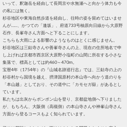
いって、釈迦岳を経由して長岡京や水無瀬へと向かう体力も今
の私には無く。
杉谷地区や東海自然歩道を経由し、往時の姿を留めてはいませ
んが……、かつての「逢坂」、府道733号柚原向日線から大原野
石作、長峯寺さん方面へと下ることにします。
こちらも大雨による影響のようなものはとくに感じません。
杉谷地区は三鈷寺さんや善峯寺さんの上、現在の住所地名で申
し上げれば京都市西京区大原野小塩町の山間に所在する小さな
集落で、標高としては約460～470m。
宝暦4年（1754年）の『山城名跡巡行志』では、三鈷寺の上の
杉谷村から国境を越え、摂津国原村の本山寺へ向かう道のりを
「本山越」としており、その道中に「カモセガ嶽」があるとし
ています。
私たちは出灰からポンポン山を登り、京都盆地側へ下りました
が、もちろん、大阪側（高槻側）の本山寺さんや神峯山寺さん
方面から登るコースもよく知られています。