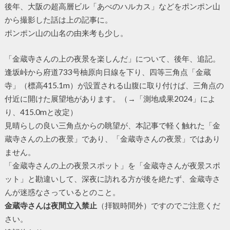
後年、大阪の超高層ビル「あべのハルカス」などをポンポン山
から撮影した話は上の記事に。
ポンポン山の山名の由来考も少し。
「金蔵寺さんの上の夜景を楽しんだ」について、後年、追記。
逢坂峠から府道733号柚原向日線を下り、四等三角点「金蔵
寺」（標高415.1m）が設置される山腹に取り付けば、三角点の
付近に開けた展望地があります。（→「測地成果2024」によ
り、415.0mと改定）
見晴らしの良い三角点からの眺望が、本記事で軽く触れた「金
蔵寺さんの上の夜景」であり、「金蔵寺さんの夜景」ではあり
ません。
「金蔵寺さんの上の夜景スポット」を「金蔵寺さんが夜景スポ
ット」と勘違いして、深夜に訪れる方が後を絶たず、金蔵寺さ
んが迷惑なさっているとのこと。
金蔵寺さんは夜間立入禁止
（拝観時間外）ですのでご注意くだ
さい。