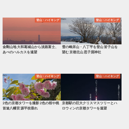
登山・ハイキング
登山・ハイキング
金剛山地 大和葛城山から淡路富士、
雪の峰床山・八丁平を登山 皆子山を
あべのハルカスを遠望
望む 京都北山 思子淵神社
登山・ハイキング
登山・ハイキング
2色の京都タワーを撮影 2色の桜や桃
京都駅の巨大クリスマスツリーとハ
首途八幡宮 源平枝垂れ
ロウィンの京都タワーを遠望