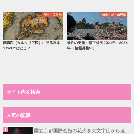
歴史・民俗学
植物・花・山野草
韃靼図（タルタリア図）に見る日本
最近の更新・修正状況 2021年～2026
"Oxote" はどこ？
年 （情報募集中）
サイト内を検索
人気の記事
国立京都国際会館の花火を大文字山から遠