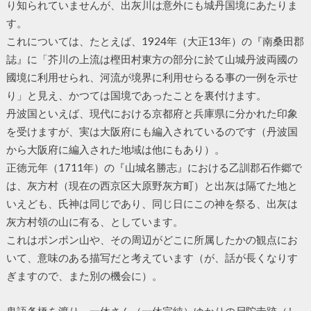
り知られていませんが、出灰川は意外にも城丹国境にあたりま
す。
これについては、たとえば、1924年（大正13年）の『南桑田郡
誌』に「芥川の上流は樫田村東方の部分に於て山城丹波両國の
國境に利用せられ、河流が境界に利用せらるる事の一例を示せ
り」と見え、かつては国境であったことを裏付けます。
丹波国といえば、現代における京都府と兵庫県に分かれた印象
を受けますが、実は大阪府にも編入されているのです（丹波国
から大阪府に編入された地域は他にもあり）。
正徳元年（1711年）の『山城名勝志』における乙訓郡石作郷で
は、灰方村（現在の西京区大原野灰方町）と出灰は隔てた地と
いえども、氏神は同じであり、同じ日にこの神を祭る、出灰は
灰方村領の山に有る、としています。
これはポンポン山や、その周辺がどこに所属したかの観点にお
いて、意味のある描写だと考えています（が、話が長くなりす
ぎますので、また別の機会に）。
鬼語条橋を渡り、一休さん（一休宗純）ゆかりの尸陀寺跡（し