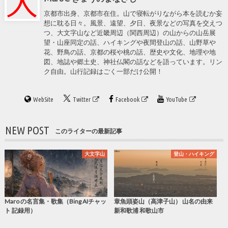
京都市出身、京都市在住。山で寝転がりながら本を読むか妄
想に耽る日々。風景、遠望、夕日、夜景などの写真を交えつ
つ、大文字山など近畿周辺（関西周辺）の山からの山岳展
望・山座同定の話、ハイキングや夜間登山の話、山野草や
花、野鳥の話、京都の桜や桃の話、歴史や文化、地理や地
図、地誌や郷土史、神社仏閣の話などを語っています。リン
ク自由。山行記録はごく一部だけ公開！
WebSite
Twitter
Facebook
YouTube
NEW POST
このライターの最新記事
大文字山
登山・ハイキング
Maro の名言集・歌集（Bing AIチャッ
章魚頭姿山（高津子山） 山名の由来
ト 記録用）
新和歌浦 和歌山市