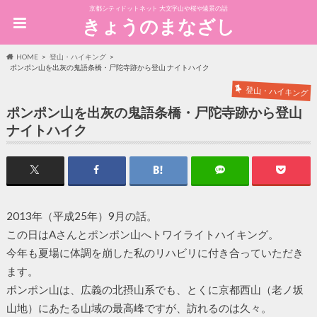
京都シティドットネット 大文字山や桜や遠景の話
きょうのまなざし
HOME
登山・ハイキング
ポンポン山を出灰の鬼語条橋・尸陀寺跡から登山 ナイトハイク
登山・ハイキング
ポンポン山を出灰の鬼語条橋・尸陀寺跡から登山
ナイトハイク
2013年（平成25年）9月の話。
この日はAさんとポンポン山へトワイライトハイキング。
今年も夏場に体調を崩した私のリハビリに付き合っていただき
ます。
ポンポン山は、広義の北摂山系でも、とくに京都西山（老ノ坂
山地）にあたる山域の最高峰ですが、訪れるのは久々。