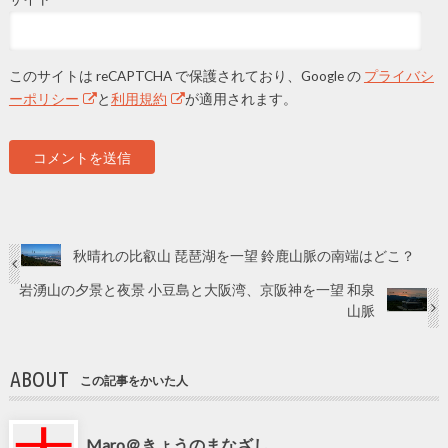
このサイトは reCAPTCHA で保護されており、Google の
プライバシ
ーポリシー
と
利用規約
が適用されます。
秋晴れの比叡山 琵琶湖を一望 鈴鹿山脈の南端はどこ？
岩湧山の夕景と夜景 小豆島と大阪湾、京阪神を一望 和泉
山脈
ABOUT
この記事をかいた人
Maro＠きょうのまなざし