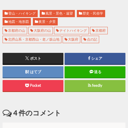
登山・ハイキング
風景・景色・遠望
歴史・民俗学
地図・地形図
夜景・夕景
京都府の山
大阪府の山
ナイトハイキング
京都府
北摂山系・京都西山・老ノ坂山地
大阪府
点の記
ポスト
シェア
はてブ
送る
Pocket
feedly
4
件のコメント