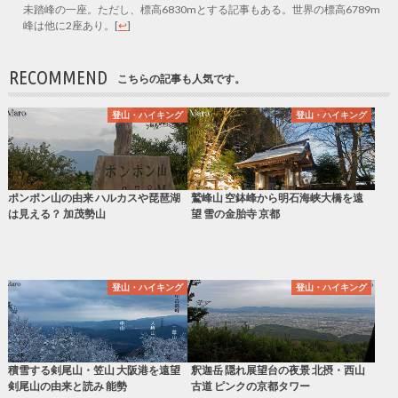
未踏峰の一座。ただし、標高6830mとする記事もある。世界の標高6789m
峰は他に2座あり。
[
↩
]
RECOMMEND
こちらの記事も人気です。
登山・ハイキング
登山・ハイキング
ポンポン山の由来 ハルカスや琵琶湖
鷲峰山 空鉢峰から明石海峡大橋を遠
は見える？ 加茂勢山
望 雪の金胎寺 京都
登山・ハイキング
登山・ハイキング
積雪する剣尾山・笠山 大阪港を遠望
釈迦岳 隠れ展望台の夜景 北摂・西山
剣尾山の由来と読み 能勢
古道 ピンクの京都タワー