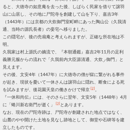
ると、大徳寺の如意庵を去った後、しばらく民家を借りて譲羽
山に山居し、その地に尸陀寺を創建して山を下り、嘉吉3年
（1443年）には京都の大炊御門室町畔にあった陶山公（久我清
通、当時の源氏長者）の妾宅へ移りました。
この隠宅が、後の売扇庵と考えられますが、正確な所在地は不
明。
久我家は村上源氏の嫡流で、『本朝通鑑』嘉吉2年11月の足利
義勝元服からの流れで「久我前内大臣源清通、大炊
御門」と
ノ
見えます。
その後、文安4年（1447年）に大徳寺の僧が獄に繋がれる事件
が起き、現状を憂いて一休さんは譲羽山に隠れ、断食による死
[2]
を試みますが、後花園天皇の働きかけで帰京
。
『一休和尚伝』には、そのさらに翌年、文安5年（1448年）4月
[3]
に「蜷川新右衛門が逝く」
とあります。
なお、現在の尸陀寺跡は、尸陀寺が創建された地点ではなく、
山麓のやや開けた土地を見なし跡地として、御堂や石碑等を建
立したものです。