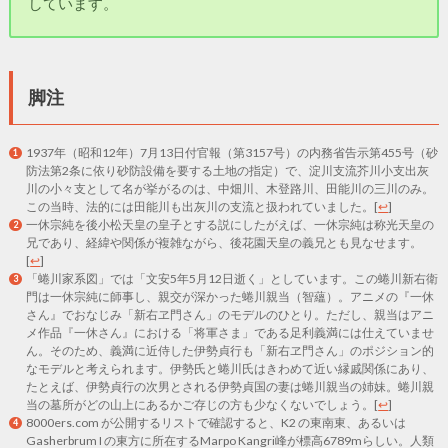
しています。
脚注
1937年（昭和12年）7月13日付官報（第3157号）の内務省告示第455号（砂
防法第2条に依り砂防設備を要する土地の指定）で、淀川支流芥川小支出灰
川の小々支として名が挙がるのは、中畑川、木登路川、田能川の三川のみ。
この当時、法的には田能川も出灰川の支流と扱われていました。
[
↩
]
一休宗純を後小松天皇の皇子とする説にしたがえば、一休宗純は称光天皇の
兄であり、経緯や関係が複雑ながら、後花園天皇の義兄とも見なせます。
[
↩
]
「蜷川家系図」では「文安5年5月12日逝く」としています。この蜷川新右衛
門は一休宗純に師事し、親交が深かった蜷川親当（智蘊）。アニメの『一休
さん』でおなじみ「新右ヱ門さん」のモデルのひとり。ただし、親当はアニ
メ作品『一休さん』における「将軍さま」である足利義満には仕えていませ
ん。そのため、義満に近侍した伊勢貞行も「新右ヱ門さん」のポジション的
なモデルと考えられます。伊勢氏と蜷川氏はきわめて近い縁戚関係にあり、
たとえば、伊勢貞行の次男とされる伊勢貞国の妻は蜷川親当の姉妹。蜷川親
当の墓所がどの山上にあるかご存じの方も少なくないでしょう。
[
↩
]
8000ers.com が公開するリストで確認すると、K2 の東南東、あるいは
Gasherbrum I の東方に所在するMarpo Kangri峰が標高6789mらしい。人類