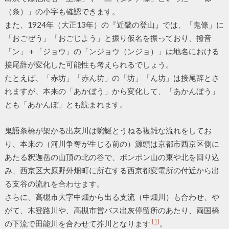
（条）」の小字も確認できます。
また、1924年（大正13年）の『近畿の登山』では、「鬼條」に
「おごぜう」「おごじよう」と振り仮名を振っており、撥音
「ン」＋「ジョウ」の「ンジョウ（ンジョ）」は地名における
接尾辞が変化した可能性も考えられるでしょう。
たとえば、「赤坊」「赤ん坊」の「坊」「ん坊」は接尾辞とさ
れますが、本来の「あかぼう」から変化して、「あかんぼう」
とも「あかんぼ」とも読まれます。
鬼語条橋が架かる出灰川は蜿蜒とうねる複雑な流れをしてお
り、本来の（河川争奪が生じる前の）源頭は京都市西京区側に
あたる釈迦岳の山頂の北の谷で、ポンポン山の東や北を回り込
み、西京区大原野外畑町に所在する西京都変電所の付近から出
る支谷の流れを合わせます。
さらに、高槻市大字中畑から出る支流（中畑川）も合わせ、や
がて、木登路川や、高槻市営バス出灰停留所のあたり、両国橋
[1]
の下流で田能川を合わせて芥川となります
。