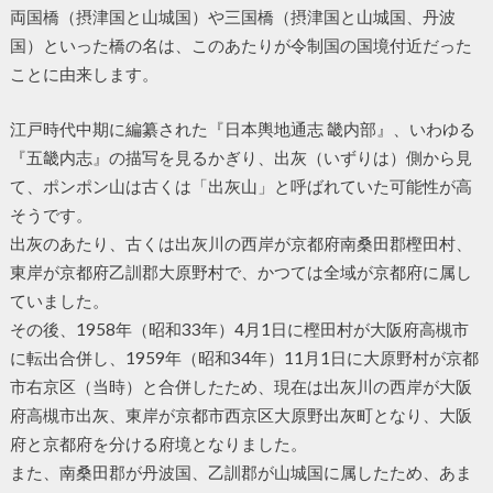
両国橋（摂津国と山城国）や三国橋（摂津国と山城国、丹波
国）といった橋の名は、このあたりが令制国の国境付近だった
ことに由来します。
江戸時代中期に編纂された『日本輿地通志 畿内部』、いわゆる
『五畿内志』の描写を見るかぎり、出灰（いずりは）側から見
て、ポンポン山は古くは「出灰山」と呼ばれていた可能性が高
そうです。
出灰のあたり、古くは出灰川の西岸が京都府南桑田郡樫田村、
東岸が京都府乙訓郡大原野村で、かつては全域が京都府に属し
ていました。
その後、1958年（昭和33年）4月1日に樫田村が大阪府高槻市
に転出合併し、1959年（昭和34年）11月1日に大原野村が京都
市右京区（当時）と合併したため、現在は出灰川の西岸が大阪
府高槻市出灰、東岸が京都市西京区大原野出灰町となり、大阪
府と京都府を分ける府境となりました。
また、南桑田郡が丹波国、乙訓郡が山城国に属したため、あま