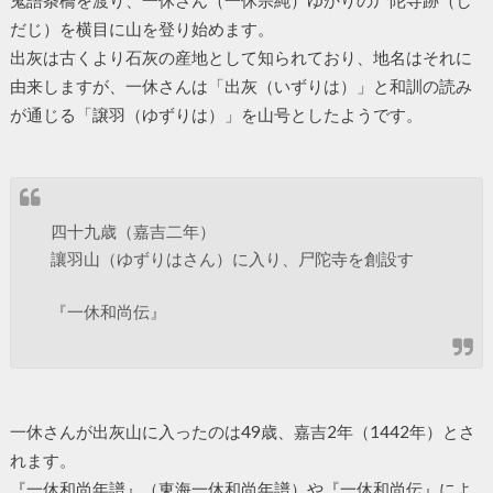
だじ）を横目に山を登り始めます。
出灰は古くより石灰の産地として知られており、地名はそれに
由来しますが、一休さんは「出灰（いずりは）」と和訓の読み
が通じる「譲羽（ゆずりは）」を山号としたようです。
四十九歳（嘉吉二年）
讓羽山（ゆずりはさん）に入り、尸陀寺を創設す
『一休和尚伝』
一休さんが出灰山に入ったのは49歳、嘉吉2年（1442年）とさ
れます。
『一休和尚年譜』（東海一休和尚年譜）や『一休和尚伝』によ