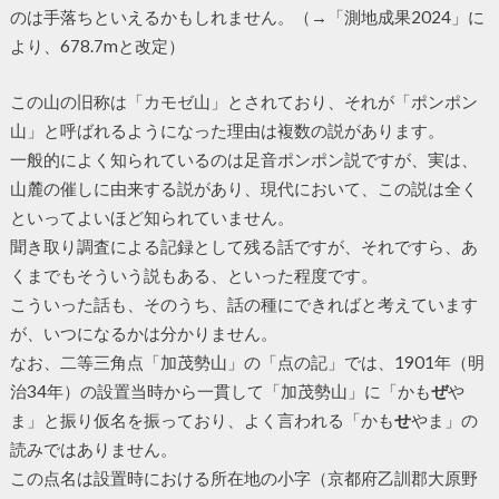
のは手落ちといえるかもしれません。（→「測地成果2024」に
より、678.7mと改定）
この山の旧称は「カモゼ山」とされており、それが「ポンポン
山」と呼ばれるようになった理由は複数の説があります。
一般的によく知られているのは足音ポンポン説ですが、実は、
山麓の催しに由来する説があり、現代において、この説は全く
といってよいほど知られていません。
聞き取り調査による記録として残る話ですが、それですら、あ
くまでもそういう説もある、といった程度です。
こういった話も、そのうち、話の種にできればと考えています
が、いつになるかは分かりません。
なお、二等三角点「加茂勢山」の「点の記」では、1901年（明
治34年）の設置当時から一貫して「加茂勢山」に「かも
ぜ
や
ま」と振り仮名を振っており、よく言われる「かも
せ
やま」の
読みではありません。
この点名は設置時における所在地の小字（京都府乙訓郡大原野