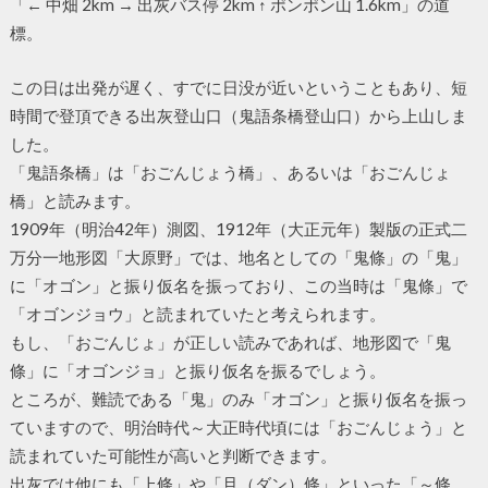
「← 中畑 2km → 出灰バス停 2km ↑ ポンポン山 1.6km」の道
標。
この日は出発が遅く、すでに日没が近いということもあり、短
時間で登頂できる出灰登山口（鬼語条橋登山口）から上山しま
した。
「鬼語条橋」は「おごんじょう橋」、あるいは「おごんじょ
橋」と読みます。
1909年（明治42年）測図、1912年（大正元年）製版の正式二
万分一地形図「大原野」では、地名としての「鬼條」の「鬼」
に「オゴン」と振り仮名を振っており、この当時は「鬼條」で
「オゴンジョウ」と読まれていたと考えられます。
もし、「おごんじょ」が正しい読みであれば、地形図で「鬼
條」に「オゴンジョ」と振り仮名を振るでしょう。
ところが、難読である「鬼」のみ「オゴン」と振り仮名を振っ
ていますので、明治時代～大正時代頃には「おごんじょう」と
読まれていた可能性が高いと判断できます。
出灰では他にも「上條」や「旦（ダン）條」といった「～條