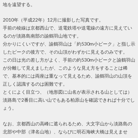
地を遠望する。
2010年（平成22年）12月に撮影した写真です。
手前の稜線は京都西山で、送電鉄塔や送電線の遠方に見えてい
るのが淡路島南部の諭鶴羽山地です。
分かりにくいですが、諭鶴羽山は「約530m小ピーク」と指し示
したピークの後方で、その山頂がわずかに見えるのみです。
この日は光の差し方がよく、手前の約530m小ピークと諭鶴羽山
が分離して見えましたが、このような見え方をすることは稀
で、基本的には両座は重なって見えるため、諭鶴羽山の山頂を
正しく認識するのは困難です。
とくによく目立つ、（地形図に山名が表示される山としては）
淡路島で2番目に高い山でもある柏原山を確認できれば十分でし
ょう。
なお、京都西山の高峰に遮られるため、大文字山から淡路島の
北部や中部（津名山地）、ならびに明石海峡大橋は見えませ