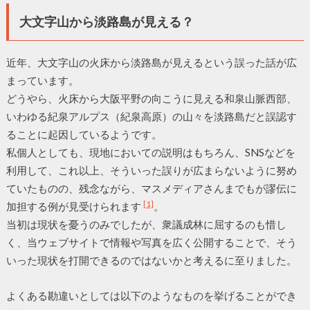
大文字山から淡路島が見える？
近年、大文字山の火床から淡路島が見えるという誤った話が広
まっています。
どうやら、火床から大阪平野の向こうに見える和泉山脈西部、
いわゆる紀泉アルプス（紀泉高原）の山々を淡路島だと誤認す
ることに起因しているようです。
私個人としても、現地においての説明はもちろん、SNSなどを
利用して、これ以上、そういった誤りが広まらないように努め
ていたものの、残念ながら、マスメディアさんまでもが謬伝に
[1]
加担する例が見受けられます
。
当初は現状を憂うのみでしたが、衆議成林に屈するのも惜し
く、当ウェブサイトで情報や写真を広く公開することで、そう
いった現状を打開できるのではないかと考えるに至りました。
よくある勘違いとしては以下のようなものを挙げることができ