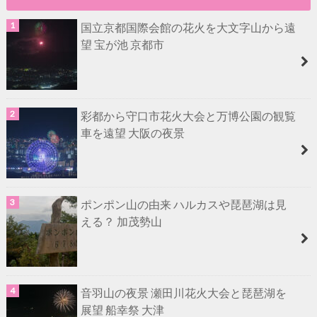
国立京都国際会館の花火を大文字山から遠
望 宝が池 京都市
彩都から守口市花火大会と万博公園の観覧
車を遠望 大阪の夜景
ポンポン山の由来 ハルカスや琵琶湖は見
える？ 加茂勢山
音羽山の夜景 瀬田川花火大会と琵琶湖を
展望 船幸祭 大津