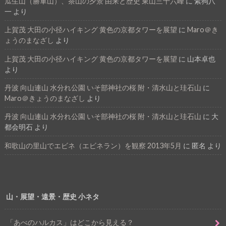
瓜生山（勝軍山）、茶山の夕景 由来と歴史 東山三十六峰
に
紫狗八
一
より
上賀茂 大田の小径ハイキング 黄色の京都タワーを展望
に
Maro＠き
ょうのまなざし
より
上賀茂 大田の小径ハイキング 黄色の京都タワーを展望
に
山本卓也
より
丹波 向山連山 水分れ公園 いそ部神社の桜 附・清水山と珪石山
に
Maro＠きょうのまなざし
より
丹波 向山連山 水分れ公園 いそ部神社の桜 附・清水山と珪石山
に
大
都会明石
より
和歌山の里山でエビネ（エビネラン）を観察 2013年5月
に
匿名
より
山・展望・遠景・歴史 小ネタ
「あべのハルカス」はどこから見える？