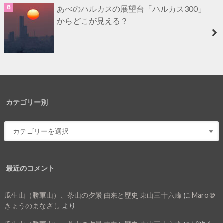
あべのハルカスの展望台「ハルカス300」
からどこが見える？
カテゴリー別
最近のコメント
瓜生山（勝軍山）、茶山の夕景 由来と歴史 東山三十六峰
に
Maro＠
きょうのまなざし
より