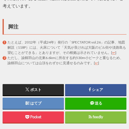
考えています。
脚注
たとえば、2012年（平成24年）発行の「SPECTATOR vol.26」の記事、地図
解説（118P）には、火床について「天気が良ければ大阪のビル街や淡路島も
望むことができる」とありますが、その根拠は示されていません。
[
↩
]
ただし、諭鶴羽山の北東6.6kmに所在する約530m小ピークと重なるため、
諭鶴羽山については山頂をわずかに見通せるのみです。
[
↩
]
ポスト
シェア
はてブ
送る
Pocket
feedly