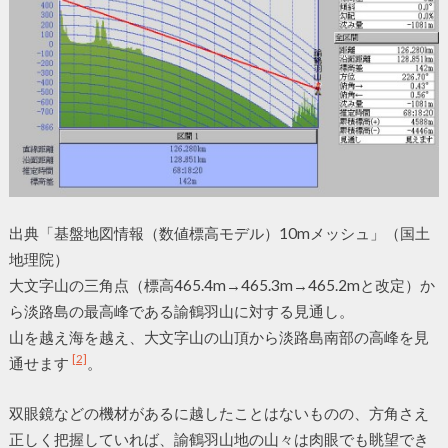
出典「基盤地図情報（数値標高モデル）10mメッシュ」（国土
地理院）
大文字山の三角点（標高465.4m→465.3m→465.2mと改定）か
ら淡路島の最高峰である諭鶴羽山に対する見通し。
山を越え海を越え、大文字山の山頂から淡路島南部の高峰を見
[2]
通せます
。
双眼鏡などの機材があるに越したことはないものの、方角さえ
正しく把握していれば、諭鶴羽山地の山々は肉眼でも眺望でき