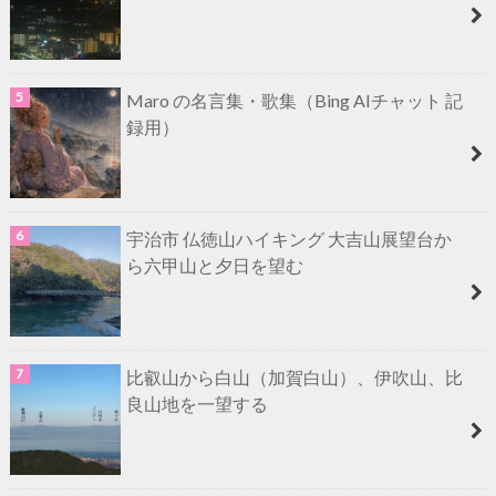
Maro の名言集・歌集（Bing AIチャット 記
録用）
宇治市 仏徳山ハイキング 大吉山展望台か
ら六甲山と夕日を望む
比叡山から白山（加賀白山）、伊吹山、比
良山地を一望する