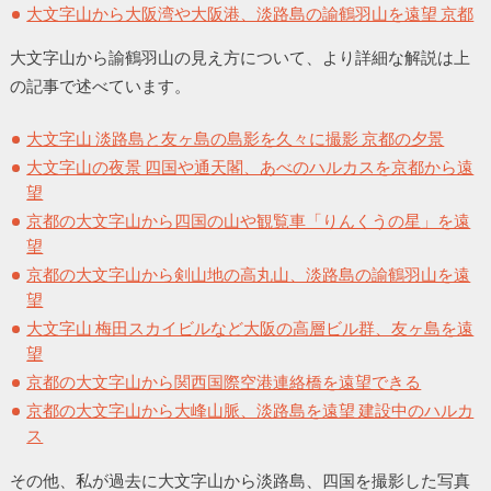
大文字山から大阪湾や大阪港、淡路島の諭鶴羽山を遠望 京都
大文字山から諭鶴羽山の見え方について、より詳細な解説は上
の記事で述べています。
大文字山 淡路島と友ヶ島の島影を久々に撮影 京都の夕景
大文字山の夜景 四国や通天閣、あべのハルカスを京都から遠
望
京都の大文字山から四国の山や観覧車「りんくうの星」を遠
望
京都の大文字山から剣山地の高丸山、淡路島の諭鶴羽山を遠
望
大文字山 梅田スカイビルなど大阪の高層ビル群、友ヶ島を遠
望
京都の大文字山から関西国際空港連絡橋を遠望できる
京都の大文字山から大峰山脈、淡路島を遠望 建設中のハルカ
ス
その他、私が過去に大文字山から淡路島、四国を撮影した写真