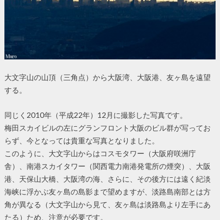
大文字山の山頂（三角点）から大阪湾、大阪港、友ヶ島を遠望
する。
同じく2010年（平成22年）12月に撮影した写真です。
梅田スカイビルの左にグランフロント大阪のビル群が写ってお
らず、今となっては貴重な写真となりました。
このように、大文字山からはコスモタワー（大阪府咲洲庁
舎）、南港スカイタワー（関西電力南港発電所の煙突）、大阪
港、天保山大橋、大阪湾の海、さらに、その後方には遠く紀淡
海峡に浮かぶ友ヶ島の島影まで望めますが、淡路島南部とは方
角が異なる（大文字山から見て、友ヶ島は淡路島より左手にあ
たる）ため、注意が必要です。