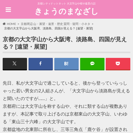
京都シティドットネット 大文字山や桜や遠景の話
きょうのまなざし
HOME
京都周辺 山・展望・遠景・歴史 質問・疑問・小ネタ
京都の大文字山から大阪湾、淡路島、四国が見える？ [遠望・展望]
京都の大文字山から大阪湾、淡路島、四国が見え
る？ [遠望・展望]
先日、私が大文字山で過ごしていると、後から登っていらっし
ゃった若い男女の2人組さんが、「大文字山から淡路島が見える
と聞いたのですが……」と。
京都府には大文字山を称する山や、それに類する山が複数あり
ますが、本記事で取り上げるのは京都東山の大文字山、いわゆ
る「東山三十六峰」の大文字山です。
京都盆地の北東部に所在し、三等三角点「鹿ケ谷」が設置され