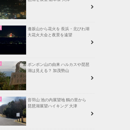
逢坂山から花火を 長浜・北びわ湖
大花火大会と夜景を遠望
ポンポン山の由来 ハルカスや琵琶
湖は見える？ 加茂勢山
音羽山 池の内展望地 鶴の里から
琵琶湖展望ハイキング 大津