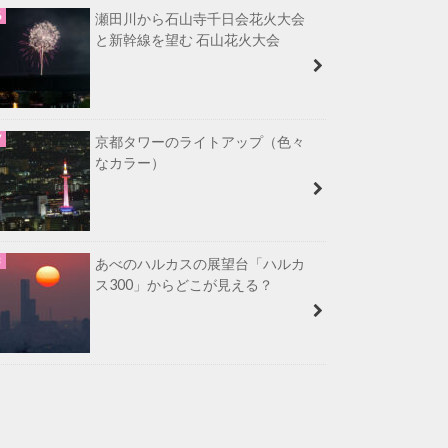
瀬田川から石山寺千日会花火大会
と新幹線を望む 石山花火大会
京都タワーのライトアップ（色々
なカラー）
あべのハルカスの展望台「ハルカ
ス300」からどこが見える？