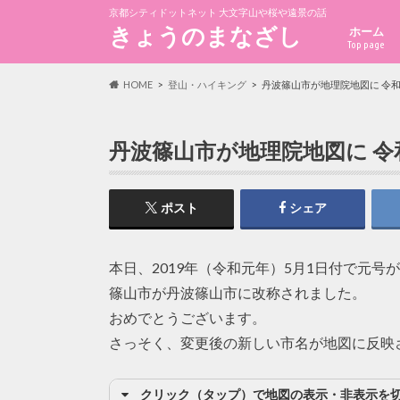
京都シティドットネット 大文字山や桜や遠景の話
きょうのまなざし
ホーム
Top page
HOME
登山・ハイキング
丹波篠山市が地理院地図に 令和元
丹波篠山市が地理院地図に 令和元
ポスト
シェア
本日、2019年（令和元年）5月1日付で元
篠山市が丹波篠山市に改称されました。
おめでとうございます。
さっそく、変更後の新しい市名が地図に反映
クリック（タップ）で地図の表示・非表示を