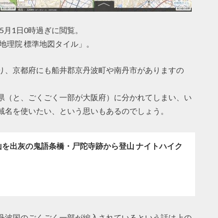
5月1日0時過ぎに閲覧。
は「地理院 標準地図タイル」。
り、京都府にも船井郡京丹波町や南丹市がありますの
県（と、ごくごく一部が大阪府）に分かれてしまい、い
域名を使いたい、という思いもあるのでしょう。
山を出灰の鬼語条橋・尸陀寺跡から登山 ナイトハイク
丹波国のごくごく一部が編入されているという話は上の