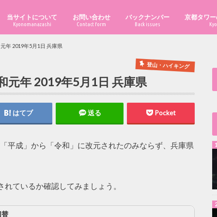
当サイトについて
お問い合わせ
バックナンバー
京都タワー
Kyonomanazashi
Contact form
Back issues
Kyo
年 2019年5月1日 兵庫県
登山・ハイキング
年 2019年5月1日 兵庫県
はてブ
送る
Pocket
号が「平成」から「令和」に改元されたのみならず、兵庫県
されているか確認してみましょう。
切替