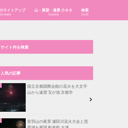
のライトアップ
山・展望・遠景 小ネタ
検索
to-tower
Scenery
Serch
「あべのハルカス」はどこから見え
「ハルカス300」からどこまで見え
「京都府の山」の市町村別最高峰
比叡山から福井県最高峰も見える？
大文字山から淡路島が見える？
漫画・イラスト置き場
る？
る？
は？
サイト内を検索
人気の記事
国立京都国際会館の花火を大文字
山から遠望 宝が池 京都市
音羽山の夜景 瀬田川花火大会と琵
琶湖を展望 船幸祭 大津