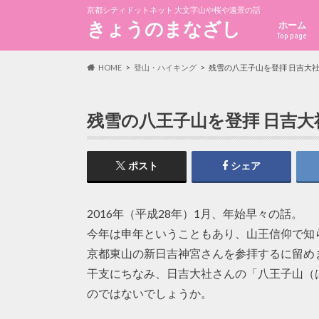
京都シティドットネット 大文字山や桜や遠景の話
きょうのまなざし
ホーム
Top page
HOME
登山・ハイキング
残雪の八王子山を登拝 日吉大社
残雪の八王子山を登拝 日吉大
ポスト
シェア
2016年（平成28年）1月、年始早々の話。
今年は申年ということもあり、山王信仰で知
京都東山の新日吉神宮さんを参拝するに留め
干支にちなみ、日吉大社さんの「八王子山（
のではないでしょうか。