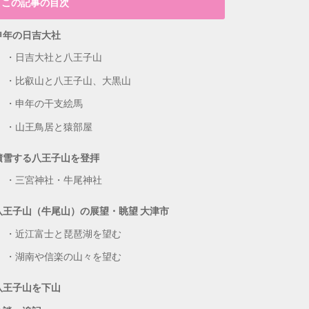
この記事の目次
申年の日吉大社
日吉大社と八王子山
比叡山と八王子山、大黒山
申年の干支絵馬
山王鳥居と猿部屋
積雪する八王子山を登拝
三宮神社・牛尾神社
八王子山（牛尾山）の展望・眺望 大津市
近江富士と琵琶湖を望む
湖南や信楽の山々を望む
八王子山を下山