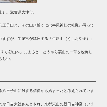
山）。滋賀県大津市。
八王子山と、その山頂近くには牛尾神社の社殿が写って
れますが、牛尾宮が鎮座する「牛尾山（うしおやま）」
を探りて 叡山へ』によると、どうやら裏山の一帯を総称し
らしい。
る八王子山に対する信仰から始まったと考えられていま
のが日吉大社さんとされ、京都東山の新日吉神宮（いま