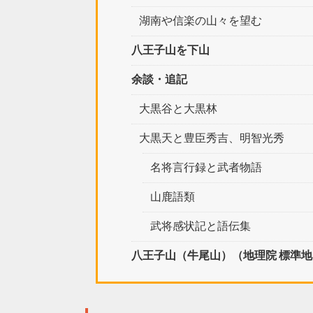
湖南や信楽の山々を望む
八王子山を下山
余談・追記
大黒谷と大黒林
大黒天と豊臣秀吉、明智光秀
名将言行録と武者物語
山鹿語類
武将感状記と語伝集
八王子山（牛尾山）（地理院 標準