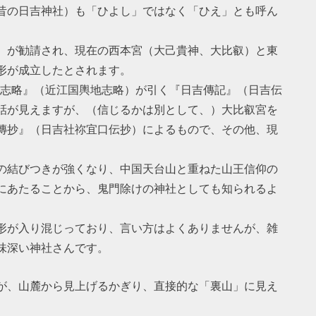
昔の日吉神社）も「ひよし」ではなく「ひえ」とも呼ん
）が勧請され、現在の西本宮（大己貴神、大比叡）と東
形が成立したとされます。
輿地志略』（近江国輿地志略）が引く『日吉傳記』（日吉伝
話が見えますが、（信じるかは別として、）大比叡宮を
傳抄』（日吉社祢宜口伝抄）によるもので、その他、現
。
の結びつきが強くなり、中国天台山と重ねた山王信仰の
にあたることから、鬼門除けの神社としても知られるよ
形が入り混じっており、言い方はよくありませんが、雑
味深い神社さんです。
が、山麓から見上げるかぎり、直接的な「裏山」に見え