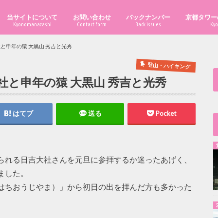
当サイトについて
お問い合わせ
バックナンバー
京都タワー
Kyonomanazashi
Contact form
Back issues
Kyo
と申年の猿 大黒山 秀吉と光秀
登山・ハイキング
社と申年の猿 大黒山 秀吉と光秀
はてブ
送る
Pocket
られる日吉大社さんを元旦に参拝するか迷ったあげく、
ました。
はちおうじやま）」から初日の出を拝んだ方も多かった