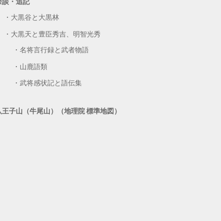
余談・追記
大黒谷と大黒林
大黒天と豊臣秀吉、明智光秀
名将言行録と武者物語
山鹿語類
武将感状記と語伝集
八王子山（牛尾山）（地理院 標準地図）