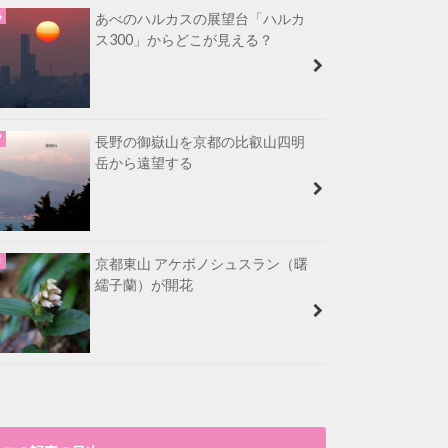
あべのハルカスの展望台「ハルカ
ス300」からどこが見える？
長野の御嶽山を京都の比叡山四明
岳から遠望する
京都東山 アケボノシュスラン（曙
繻子蘭）が開花