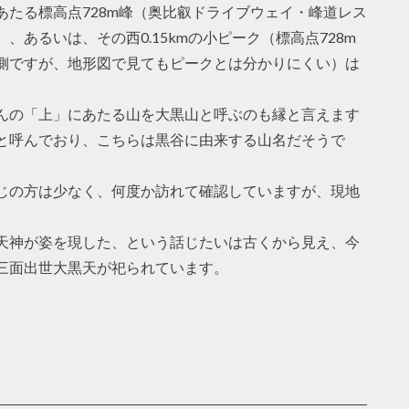
たる標高点728m峰（奥比叡ドライブウェイ・峰道レス
あるいは、その西0.15kmの小ピーク（標高点728m
側ですが、地形図で見てもピークとは分かりにくい）は
んの「上」にあたる山を大黒山と呼ぶのも縁と言えます
と呼んでおり、こちらは黒谷に由来する山名だそうで
じの方は少なく、何度か訪れて確認していますが、現地
天神が姿を現した、という話じたいは古くから見え、今
三面出世大黒天が祀られています。