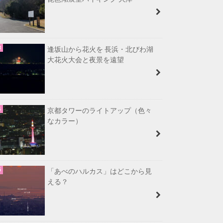
逢坂山から花火を 長浜・北びわ湖
大花火大会と夜景を遠望
京都タワーのライトアップ（色々
なカラー）
「あべのハルカス」はどこから見
える？