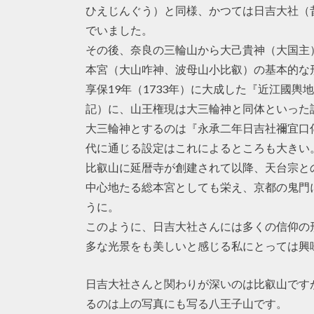
ひえじんぐう）と同様、かつては日吉大社（
でいました。
その後、奈良の三輪山から大己貴神（大国主
本宮（大山咋神、波母山小比叡）の基本的な
享保19年（1733年）に大成した『近江國
記）に、山王権現は大三輪神と同体といった
大三輪神とするのは『永承二年日吉社禰宜口
代に通じる設定はこれによるところも大きい
比叡山に延暦寺が創建されて以降、天台宗と
中心地たる総本宮としても栄え、京都の鬼門
うに。
このように、日吉大社さんには多くの信仰の
多な光景をも美しいと感じる私にとっては興
日吉大社さんと関わりが深いのは比叡山です
るのは上の写真にも写る八王子山です。