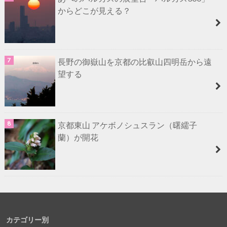
からどこが見える？
長野の御嶽山を京都の比叡山四明岳から遠
望する
京都東山 アケボノシュスラン（曙繻子
蘭）が開花
カテゴリー別