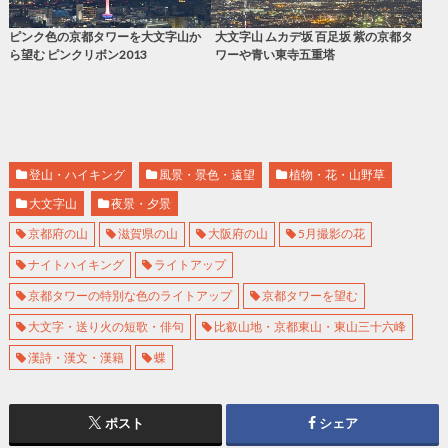
ピンク色の京都タワーを大文字山か
大文字山 ムカデ坂 百足坂 紫の京都タ
ら望む ピンクリボン2013
ワーや青い東寺五重塔
登山・ハイキング
風景・景色・遠望
植物・花・山野草
大文字山
夜景・夕景
京都府の山
滋賀県の山
大阪府の山
5月撮影の花
ナイトハイキング
ライトアップ
京都タワーの特別な色のライトアップ
京都タワーを望む
大文字・送り火の短歌・俳句
比叡山地・京都東山・東山三十六峰
漢詩・漢文・漢籍
蝶
ポスト
シェア