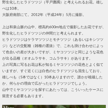
野生化したヒラドツツジ（平戸躑躅）と考えられるお花。雄し
べは10本。
大阪府南部にて。2012年（平成24年）5月に撮影。
上は和泉山脈の山中、標高約600m地点で撮影したお花ですが、
野生化したヒラドツツジの仲間だと考えられます。
ヒラドツツジはケラマツツジとモチツツジ（あるいはキシツツ
ジ）などの交配種（雑種の選抜）で、これも掛け合わせによっ
て色合いの差が大きいですが、ミヤコツツジと同じような花色
が出る品種（オオムラサキ、コムラサキ）があります。
上の写真に写るお花は私が知るミヤコツツジの花色とよく似て
いますが、すぐ近くには白色のヒラドツツジも混生しており、
雄しべも（5本ではなく）10本ありますので、誰かが植栽した
か、何らかの理由で広がったヒラドツツジでしょう。
山中でミヤコツツジを探すにあたっては、こういったケースに
留意する必要もあります。