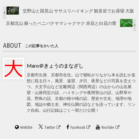
交野山と国見山 ササユリハイキング 観音岩でお昼寝 大阪
京都北山 蘇ったベニバナヤマシャクヤク 赤花と白花の蕾
ABOUT
この記事をかいた人
Maro＠きょうのまなざし
京都市出身、京都市在住。山で寝転がりながら本を読むか妄
想に耽る日々。風景、遠望、夕日、夜景などの写真を交えつ
つ、大文字山など近畿周辺（関西周辺）の山からの山岳展
望・山座同定の話、ハイキングや夜間登山の話、山野草や
花、野鳥の話、京都の桜や桃の話、歴史や文化、地理や地
図、地誌や郷土史、神社仏閣の話などを語っています。リン
ク自由。山行記録はごく一部だけ公開！
WebSite
Twitter
Facebook
YouTube