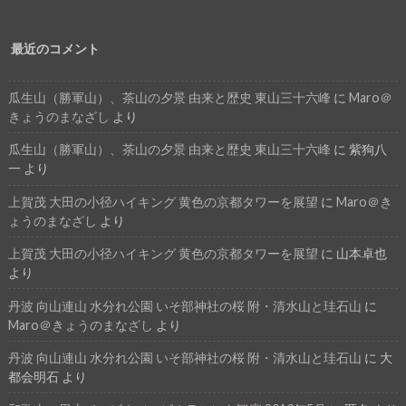
最近のコメント
瓜生山（勝軍山）、茶山の夕景 由来と歴史 東山三十六峰
に
Maro＠
きょうのまなざし
より
瓜生山（勝軍山）、茶山の夕景 由来と歴史 東山三十六峰
に
紫狗八
一
より
上賀茂 大田の小径ハイキング 黄色の京都タワーを展望
に
Maro＠き
ょうのまなざし
より
上賀茂 大田の小径ハイキング 黄色の京都タワーを展望
に
山本卓也
より
丹波 向山連山 水分れ公園 いそ部神社の桜 附・清水山と珪石山
に
Maro＠きょうのまなざし
より
丹波 向山連山 水分れ公園 いそ部神社の桜 附・清水山と珪石山
に
大
都会明石
より