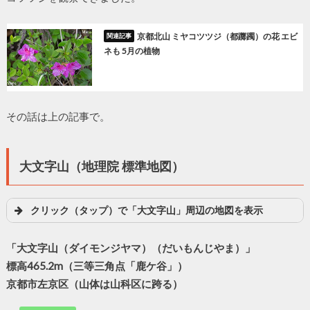
京都北山 ミヤコツツジ（都躑躅）の花 エビ
ネも 5月の植物
その話は上の記事で。
大文字山（地理院 標準地図）
クリック（タップ）で「大文字山」周辺の地図を表示
「大文字山（ダイモンジヤマ）（だいもんじやま）」
標高465.2m（三等三角点「鹿ケ谷」）
京都市左京区（山体は山科区に跨る）