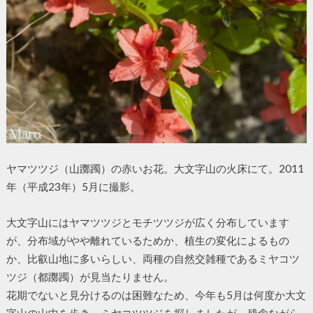
ヤマツツジ（山躑躅）の赤いお花。大文字山の火床にて。2011
年（平成23年）5月に撮影。
大文字山にはヤマツツジとモチツツジが広く分布しています
が、分布域がやや離れているためか、植生の変化によるもの
か、比叡山地に多いらしい、両種の自然交雑種であるミヤコツ
ツジ（都躑躅）が見当たりません。
花期でないと見分けるのは困難なため、今年も5月は何度か大文
字山の山中を歩き、ミヤコツツジを探しましたが、残念ながら