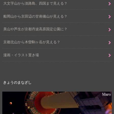
大文字山から淡路島、四国まで見える？
船岡山から京田辺の甘南備山が見える？
美山や芦生が京都丹波高原国定公園に？
京都北山から木曽駒ヶ岳が見える？
漫画・イラスト置き場
きょうのまなざし