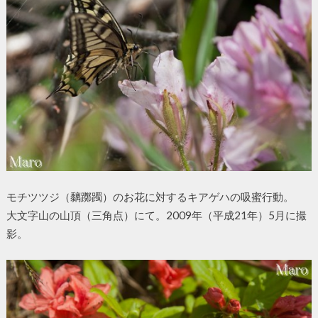
モチツツジ（黐躑躅）のお花に対するキアゲハの吸蜜行動。
大文字山の山頂（三角点）にて。2009年（平成21年）5月に撮
影。