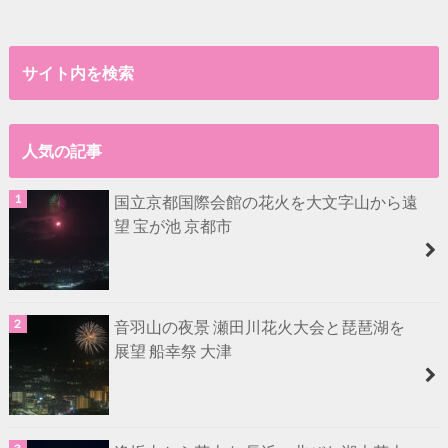
サイト内を検索
人気の記事
国立京都国際会館の花火を大文字山から遠
望 宝が池 京都市
音羽山の夜景 瀬田川花火大会と琵琶湖を
展望 船幸祭 大津