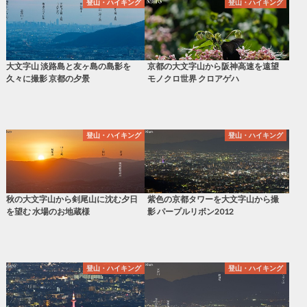
登山・ハイキング
登山・ハイキング
大文字山 淡路島と友ヶ島の島影を
京都の大文字山から阪神高速を遠望
久々に撮影 京都の夕景
モノクロ世界 クロアゲハ
登山・ハイキング
登山・ハイキング
秋の大文字山から剣尾山に沈む夕日
紫色の京都タワーを大文字山から撮
を望む 水場のお地蔵様
影 パープルリボン2012
登山・ハイキング
登山・ハイキング