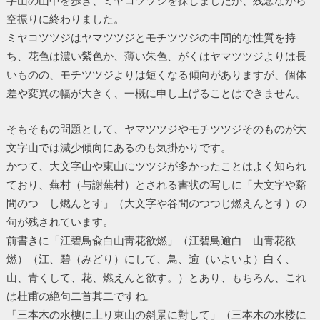
空振りに終わりました。
ミヤコツツジはヤマツツジとモチツツジの中間的な性質を持
ち、花色は濃い紫色か、薄い朱色、がくはヤマツツジよりは長
いものの、モチツツジよりは短くなる傾向がありますが、個体
差や変異の幅が大きく、一概に申し上げることはできません。
そもそもの問題として、ヤマツツジやモチツツジそのものが大
文字山では減少傾向にあるのも気掛かりです。
かつて、大文字山や東山にツツジが多かったことはよく知られ
ており、蕪村（与謝蕪村）とされる書状の写しに「大文字や谿
間のつゝし燃んとす」（大文字や谷間のつつじ燃えんとす）の
句が残されています。
前書きに「江碧鳥兪白山靑花欲燃」（江碧鳥逾白 山青花欲
燃）（江、碧（みどり）にして、鳥、逾（いよいよ）白く、
山、青くして、花、燃えんと欲す。）とあり、もちろん、これ
は杜甫の絶句二首其二ですね。
「三本木の水樓に上り東山の斜景に對して」（三本木の水楼に