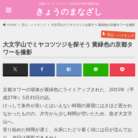
京都シティドットネット 大文字山や桜や遠景の話
きょうのまなざし
HOME
登山・ハイキング
大文字山でミヤコツツジを探そう 黄緑色の京都タワーを撮影
登山・ハイキング
大文字山でミヤコツツジを探そう 黄緑色の京都タ
ワーを撮影
京都タワーの塔体が黄緑色にライトアップされた、2015年（平
成27年）5月31日の話。
けっして条件が良いとはいえない時期の展望にはさほど惹かれ
なかったものの、夕方から少し時間が空いたため、急ぎ大文字
山へ。
登り始めた時間が遅く、火床にたどり着く頃には日が沈んでお
り、夕日は撮影できません。