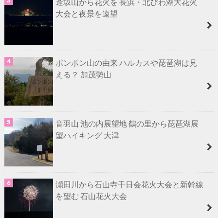
逢坂山から花火を 長浜・北びわ湖大花火
大会と夜景を遠望
ポンポン山の由来 ハルカスや琵琶湖は見
える？ 加茂勢山
音羽山 池の内展望地 鶴の里から琵琶湖展
望ハイキング 大津
瀬田川から石山寺千日会花火大会と新幹線
を望む 石山花火大会