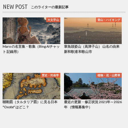
NEW POST
このライターの最新記事
大文字山
登山・ハイキング
Maro の名言集・歌集（Bing AIチャッ
章魚頭姿山（高津子山） 山名の由来
ト 記録用）
新和歌浦 和歌山市
歴史・民俗学
植物・花・山野草
韃靼図（タルタリア図）に見る日本
最近の更新・修正状況 2021年～2026
"Oxote" はどこ？
年 （情報募集中）