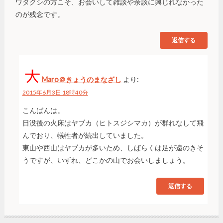
ワタクシの方こそ、お会いして雑談や余談に興じれなかった
のが残念です。
返信する
Maro＠きょうのまなざし
より:
2015年6月3日 18時40分
こんばんは。
日没後の火床はヤブカ（ヒトスジシマカ）が群れなして飛
んでおり、犠牲者が続出していました。
東山や西山はヤブカが多いため、しばらくは足が遠のきそ
うですが、いずれ、どこかの山でお会いしましょう。
返信する