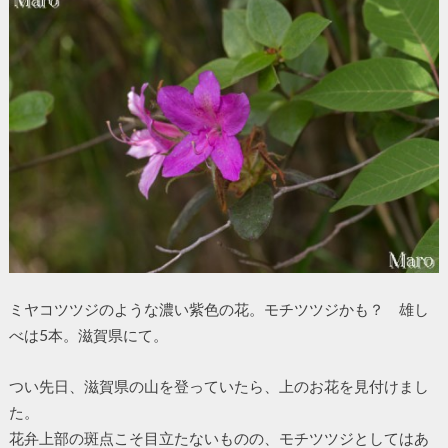
ミヤコツツジのような濃い紫色の花。モチツツジかも？ 雄し
べは5本。滋賀県にて。
つい先日、滋賀県の山を登っていたら、上のお花を見付けまし
た。
花弁上部の斑点こそ目立たないものの、モチツツジとしてはあ