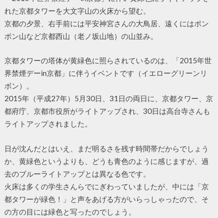
れた京都タワーを大文字山の火床から望む。
京都の夕景、右手前には平安神宮さんの大鳥居、遠くにはポン
ポン山など京都西山（老ノ坂山地）の山並み。
京都タワーの塔体が黄緑色に照らされているのは、「2015年世
界禁煙デーin京都」に伴うイベントです（イエローグリーンリ
ボン）。
2015年（平成27年）5月30日、31日の両日に、京都タワー、京
都府庁、京都市役所がライトアップされ、30日は高台寺さんも
ライトアップされました。
日が沈んだとはいえ、まだ明るさを残す時間帯だからでしょう
か、黄緑色というよりも、どうも青色のように感じますが、過
去のブルーライトアップとは異なる色です。
火床は多くの学生さんらでにぎわっていましたが、中には「京
都タワーが緑色！」と声をあげる方がいらっしゃったので、そ
の方の目には緑色と写ったのでしょう。