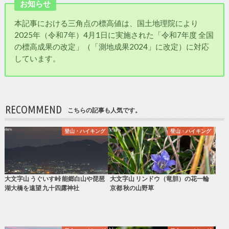
お知らせ
本記事における三角点の標高値は、国土地理院により
2025年（令和7年）4月1日に実施された「令和7年度 全国
の標高成果の改定」（「測地成果2024」に改定）に対応
しています。
RECOMMEND
こちらの記事も人気です。
登山・ハイキング
登山・ハイキング
大文字山 うぐいす峠 能郷白山や琵琶
大文字山 リンドウ（竜胆）の花一輪
湖大橋を遠望 九十四露神社
京都 秋の山野草