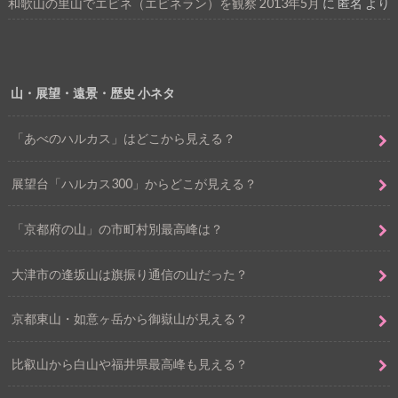
和歌山の里山でエビネ（エビネラン）を観察 2013年5月
に
匿名
より
山・展望・遠景・歴史 小ネタ
「あべのハルカス」はどこから見える？
展望台「ハルカス300」からどこが見える？
「京都府の山」の市町村別最高峰は？
大津市の逢坂山は旗振り通信の山だった？
京都東山・如意ヶ岳から御嶽山が見える？
比叡山から白山や福井県最高峰も見える？