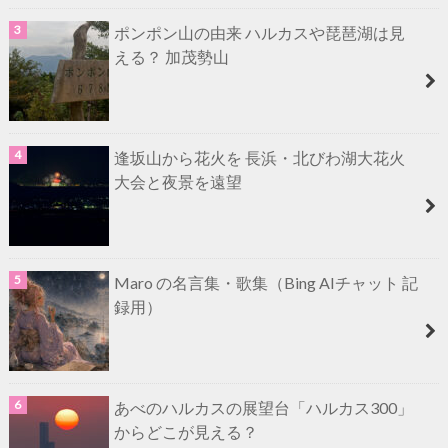
ポンポン山の由来 ハルカスや琵琶湖は見
える？ 加茂勢山
逢坂山から花火を 長浜・北びわ湖大花火
大会と夜景を遠望
Maro の名言集・歌集（Bing AIチャット 記
録用）
あべのハルカスの展望台「ハルカス300」
からどこが見える？