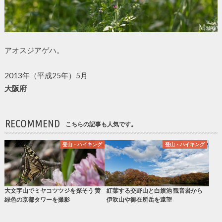
アオスジアゲハ。
2013年（平成25年）5月
大阪府
RECOMMEND
こちらの記事も人気です。
登山・ハイキング
登山・ハイキング
大文字山でミヤコツツジを探そう 黄
紅葉する交野山と白旗池 観音岩から
緑色の京都タワーを撮影
伊吹山や御在所岳を遠望