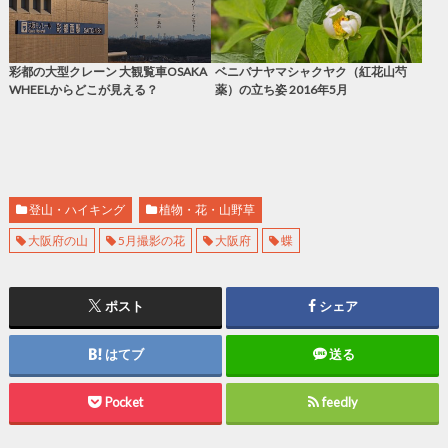
彩都の大型クレーン 大観覧車OSAKA
ベニバナヤマシャクヤク（紅花山芍
WHEELからどこが見える？
薬）の立ち姿 2016年5月
登山・ハイキング
植物・花・山野草
大阪府の山
5月撮影の花
大阪府
蝶
ポスト
シェア
はてブ
送る
Pocket
feedly