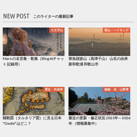
NEW POST
このライターの最新記事
大文字山
登山・ハイキング
Maro の名言集・歌集（Bing AIチャッ
章魚頭姿山（高津子山） 山名の由来
ト 記録用）
新和歌浦 和歌山市
歴史・民俗学
植物・花・山野草
韃靼図（タルタリア図）に見る日本
最近の更新・修正状況 2021年～2026
"Oxote" はどこ？
年 （情報募集中）