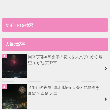
サイト内を検索
人気の記事
国立京都国際会館の花火を大文字山から遠
望 宝が池 京都市
音羽山の夜景 瀬田川花火大会と琵琶湖を
展望 船幸祭 大津