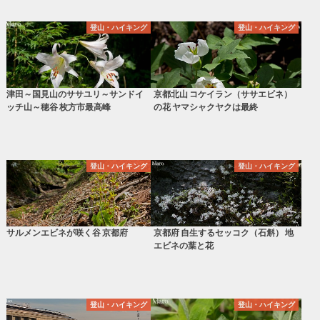
登山・ハイキング
登山・ハイキング
津田～国見山のササユリ～サンドイ
京都北山 コケイラン（ササエビネ）
ッチ山～穂谷 枚方市最高峰
の花 ヤマシャクヤクは最終
登山・ハイキング
登山・ハイキング
サルメンエビネが咲く谷 京都府
京都府 自生するセッコク（石斛） 地
エビネの葉と花
登山・ハイキング
登山・ハイキング