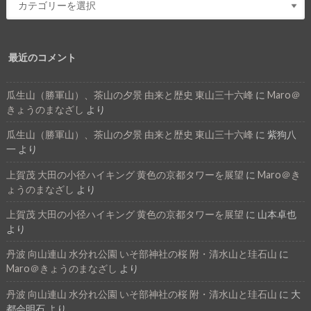
最近のコメント
瓜生山（勝軍山）、茶山の夕景 由来と歴史 東山三十六峰
に
Maro＠
きょうのまなざし
より
瓜生山（勝軍山）、茶山の夕景 由来と歴史 東山三十六峰
に
紫狗八
一
より
上賀茂 大田の小径ハイキング 黄色の京都タワーを展望
に
Maro＠き
ょうのまなざし
より
上賀茂 大田の小径ハイキング 黄色の京都タワーを展望
に
山本卓也
より
丹波 向山連山 水分れ公園 いそ部神社の桜 附・清水山と珪石山
に
Maro＠きょうのまなざし
より
丹波 向山連山 水分れ公園 いそ部神社の桜 附・清水山と珪石山
に
大
都会明石
より