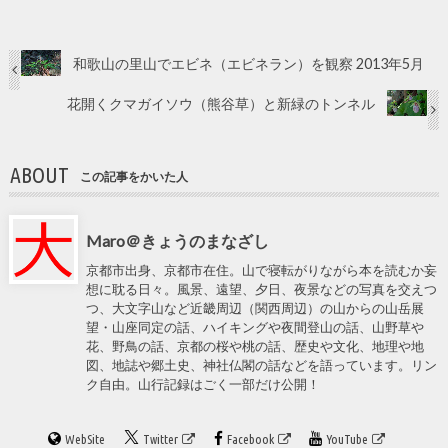
和歌山の里山でエビネ（エビネラン）を観察 2013年5月
花開くクマガイソウ（熊谷草）と新緑のトンネル
ABOUT
この記事をかいた人
Maro＠きょうのまなざし
京都市出身、京都市在住。山で寝転がりながら本を読むか妄
想に耽る日々。風景、遠望、夕日、夜景などの写真を交えつ
つ、大文字山など近畿周辺（関西周辺）の山からの山岳展
望・山座同定の話、ハイキングや夜間登山の話、山野草や
花、野鳥の話、京都の桜や桃の話、歴史や文化、地理や地
図、地誌や郷土史、神社仏閣の話などを語っています。リン
ク自由。山行記録はごく一部だけ公開！
WebSite
Twitter
Facebook
YouTube