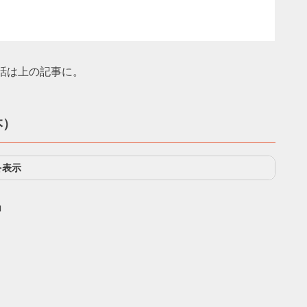
話は上の記事に。
本）
を表示
」