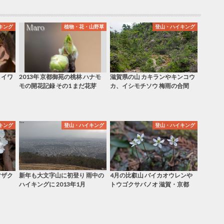
キング
植物・花・山野草
登山・ハイキング
 イワ
2013年 京都御苑の桃林 ハナモ
滋賀県の山 カキランやキンコウ
モの開花記録 その1 まだ花芽
カ、イシモチソウ 梅雨の合間
キング
登山・ハイキング
登山・ハイキング
マザク
新年も大文字山に初登り 雨中の
4月の比叡山 バイカオウレンや
ハイキングに 2013年1月
トウゴクサバノオ 滋賀・京都