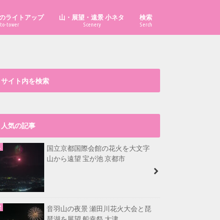
のライトアップ
山・展望・遠景 小ネタ
検索
to-tower
Scenery
Serch
「あべのハルカス」はどこから見え
「ハルカス300」からどこまで見え
「京都府の山」の市町村別最高峰
比叡山から福井県最高峰も見える？
大文字山から淡路島が見える？
漫画・イラスト置き場
る？
る？
は？
サイト内を検索
人気の記事
国立京都国際会館の花火を大文字
山から遠望 宝が池 京都市
音羽山の夜景 瀬田川花火大会と琵
琶湖を展望 船幸祭 大津