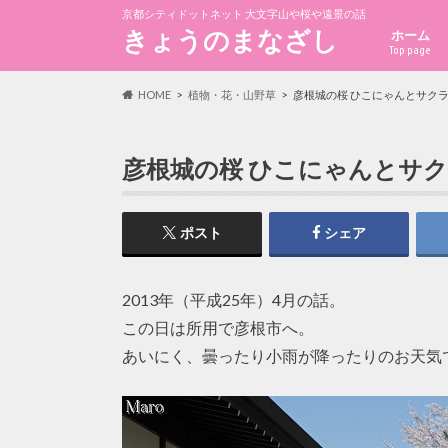
京都シティドットネット 大文字山や桜や遠景の話
きょうのまなざし
ホーム
Top page
HOME
植物・花・山野草
彦根城の桜 ひこにゃんとサクラ
彦根城の桜 ひこにゃんとサク
ポスト
シェア
2013年（平成25年）4月の話。
この日は所用で彦根市へ。
あいにく、曇ったり小雨が降ったりのお天気