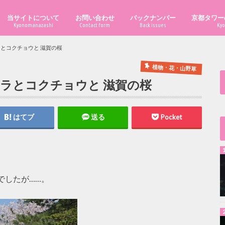
当サイトについて
お問い合わせ
バックナンバー
京都タワー
Kyonomanazashi
Contact form
Back issues
Kyo
とコクチョウと 滋賀の桜
植物・花・山野草
ラとコクチョウと 滋賀の桜
はてブ
送る
Pocket
でしたが……。