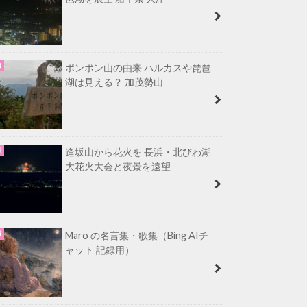
ポンポン山の由来 ハルカスや琵琶
湖は見える？ 加茂勢山
逢坂山から花火を 長浜・北びわ湖
大花火大会と夜景を遠望
Maro の名言集・歌集（Bing AIチ
ャット 記録用）