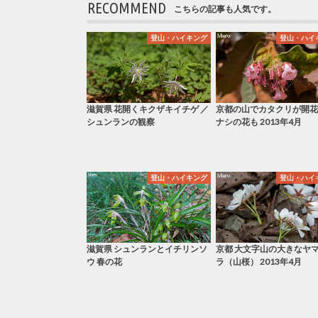
RECOMMEND
こちらの記事も人気です。
登山・ハイキング
登山・ハイ
滋賀県 花開くキクザキイチゲ ／
京都の山でカタクリが開花
シュンランの観察
ナシの花も 2013年4月
登山・ハイキング
登山・ハイ
滋賀県 シュンランとイチリンソ
京都 大文字山の大きなヤ
ウ 春の花
ラ（山桜） 2013年4月