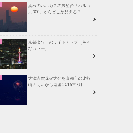
あべのハルカスの展望台「ハルカ
ス300」からどこが見える？
京都タワーのライトアップ（色々
なカラー）
大津志賀花火大会を京都市の比叡
山四明岳から遠望 2016年7月