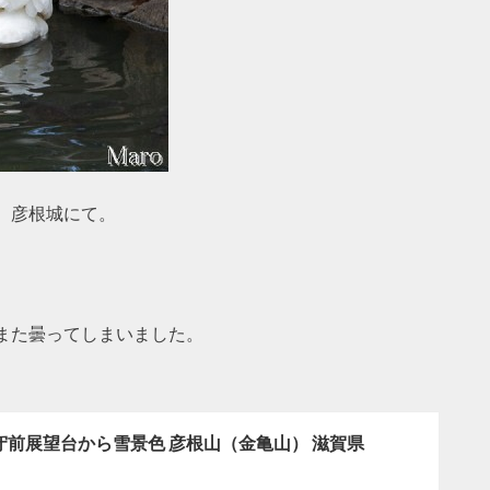
。彦根城にて。
また曇ってしまいました。
守前展望台から雪景色 彦根山（金亀山） 滋賀県