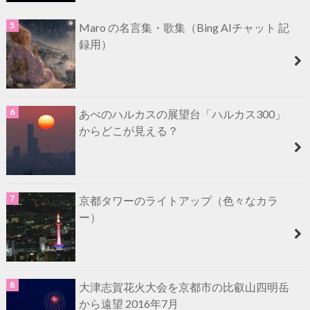
Maro の名言集・歌集（Bing AIチャット 記
録用）
あべのハルカスの展望台「ハルカス300」
からどこが見える？
京都タワーのライトアップ（色々なカラ
ー）
大津志賀花火大会を京都市の比叡山四明岳
から遠望 2016年7月