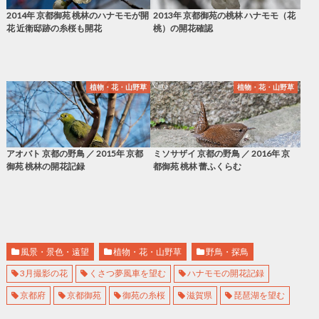
2014年 京都御苑 桃林のハナモモが開
2013年 京都御苑の桃林 ハナモモ（花
花 近衛邸跡の糸桜も開花
桃）の開花確認
植物・花・山野草
植物・花・山野草
アオバト 京都の野鳥 ／ 2015年 京都
ミソサザイ 京都の野鳥 ／ 2016年 京
御苑 桃林の開花記録
都御苑 桃林 蕾ふくらむ
風景・景色・遠望
植物・花・山野草
野鳥・探鳥
3月撮影の花
くさつ夢風車を望む
ハナモモの開花記録
京都府
京都御苑
御苑の糸桜
滋賀県
琵琶湖を望む