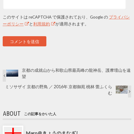
このサイトは reCAPTCHA で保護されており、Google の
プライバシ
ーポリシー
と
利用規約
が適用されます。
京都の成就山から和歌山県最高峰の龍神岳、護摩壇山を遠
望
ミソサザイ 京都の野鳥 ／ 2016年 京都御苑 桃林 蕾ふくら
む
ABOUT
この記事をかいた人
Maro＠きょうのまなざし