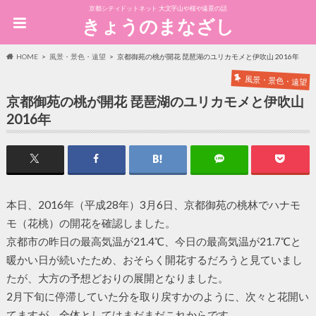
京都シティドットネット 大文字山や桜や遠景の話
きょうのまなざし
HOME
風景・景色・遠望
京都御苑の桃が開花 琵琶湖のユリカモメと伊吹山 2016年
風景・景色・遠望
京都御苑の桃が開花 琵琶湖のユリカモメと伊吹山
2016年
本日、2016年（平成28年）3月6日、京都御苑の桃林でハナモ
モ（花桃）の開花を確認しました。
京都市の昨日の最高気温が21.4℃、今日の最高気温が21.7℃と
暖かい日が続いたため、おそらく開花するだろうと見ていまし
たが、大方の予想どおりの展開となりました。
2月下旬に停滞していた分を取り戻すかのように、次々と花開い
てますが、全体としてはまだまだこれからです。