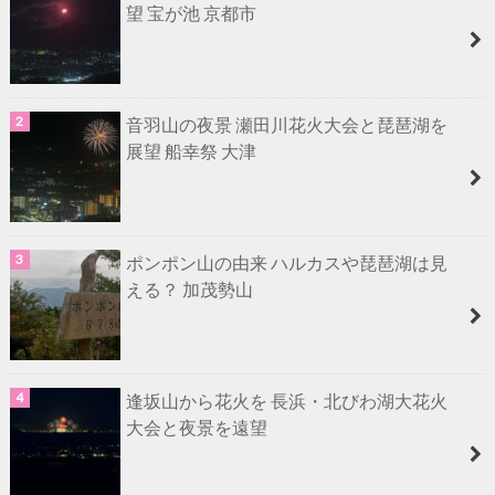
望 宝が池 京都市
音羽山の夜景 瀬田川花火大会と琵琶湖を
展望 船幸祭 大津
ポンポン山の由来 ハルカスや琵琶湖は見
える？ 加茂勢山
逢坂山から花火を 長浜・北びわ湖大花火
大会と夜景を遠望