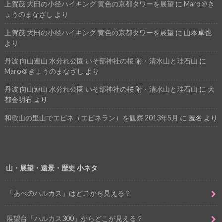
上賀茂 大田の小径ハイキング 黄色の京都タワーを展望
に
Maro＠き
ょうのまなざし
より
上賀茂 大田の小径ハイキング 黄色の京都タワーを展望
に
山本卓也
より
丹波 向山連山 水分れ公園 いそ部神社の桜 附・清水山と珪石山
に
Maro＠きょうのまなざし
より
丹波 向山連山 水分れ公園 いそ部神社の桜 附・清水山と珪石山
に
大
都会明石
より
和歌山の里山でエビネ（エビネラン）を観察 2013年5月
に
匿名
より
山・展望・遠景・歴史 小ネタ
「あべのハルカス」はどこから見える？
展望台「ハルカス300」からどこが見える？