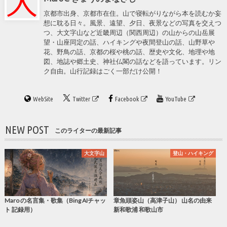
京都市出身、京都市在住。山で寝転がりながら本を読むか妄
想に耽る日々。風景、遠望、夕日、夜景などの写真を交えつ
つ、大文字山など近畿周辺（関西周辺）の山からの山岳展
望・山座同定の話、ハイキングや夜間登山の話、山野草や
花、野鳥の話、京都の桜や桃の話、歴史や文化、地理や地
図、地誌や郷土史、神社仏閣の話などを語っています。リン
ク自由。山行記録はごく一部だけ公開！
WebSite
Twitter
Facebook
YouTube
NEW POST
このライターの最新記事
大文字山
登山・ハイキング
Maro の名言集・歌集（Bing AIチャッ
章魚頭姿山（高津子山） 山名の由来
ト 記録用）
新和歌浦 和歌山市