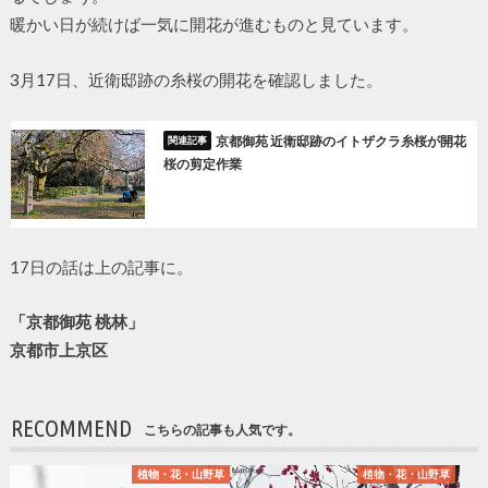
暖かい日が続けば一気に開花が進むものと見ています。
3月17日、近衛邸跡の糸桜の開花を確認しました。
京都御苑 近衛邸跡のイトザクラ糸桜が開花
桜の剪定作業
17日の話は上の記事に。
「京都御苑 桃林」
京都市上京区
RECOMMEND
こちらの記事も人気です。
植物・花・山野草
植物・花・山野草