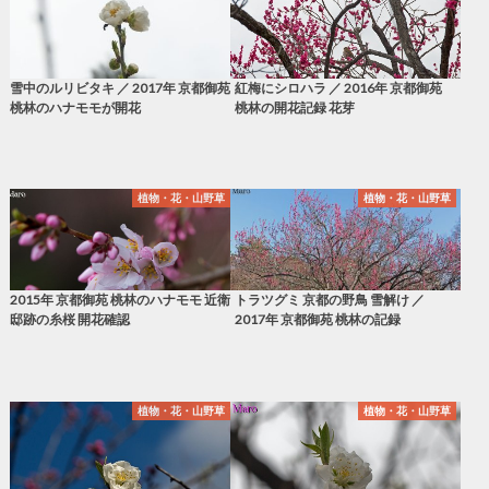
雪中のルリビタキ ／ 2017年 京都御苑
紅梅にシロハラ ／ 2016年 京都御苑
桃林のハナモモが開花
桃林の開花記録 花芽
植物・花・山野草
植物・花・山野草
2015年 京都御苑 桃林のハナモモ 近衛
トラツグミ 京都の野鳥 雪解け ／
邸跡の糸桜 開花確認
2017年 京都御苑 桃林の記録
植物・花・山野草
植物・花・山野草