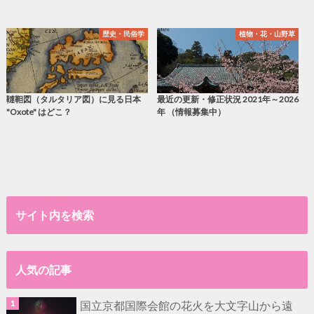
歴史・民俗学
植物・花・山野草
韃靼図（タルタリア図）に見る日本
最近の更新・修正状況 2021年～2026
"Oxote" はどこ？
年 （情報募集中）
サイト内を検索
人気の記事
国立京都国際会館の花火を大文字山から遠