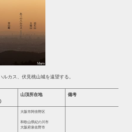
ハルカス、伏見桃山城を遠望する。
山頂所在地
備考
）
大阪市阿倍野区
和歌山県紀の川市
大阪府泉佐野市