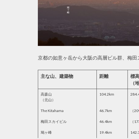
京都の如意ヶ岳から大阪の高層ビル群、梅田
主な山、建築物
距離
標
（
高森山
104.2km
284.
（北山）
The Kitahama
46.7km
（20
梅田スカイビル
46.4km
（17
鳩ヶ峰
19.4km
142.