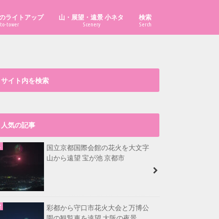
のライトアップ
山・展望・遠景 小ネタ
検索
to-tower
Scenery
Serch
「あべのハルカス」はどこから見え
「ハルカス300」からどこまで見え
「京都府の山」の市町村別最高峰
比叡山から福井県最高峰も見える？
大文字山から淡路島が見える？
漫画・イラスト置き場
る？
る？
は？
サイト内を検索
人気の記事
国立京都国際会館の花火を大文字
山から遠望 宝が池 京都市
彩都から守口市花火大会と万博公
園の観覧車を遠望 大阪の夜景