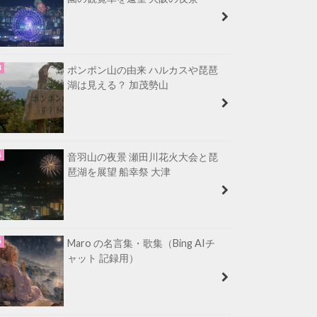
ポンポン山の由来 ハルカスや琵琶
湖は見える？ 加茂勢山
音羽山の夜景 瀬田川花火大会と琵
琶湖を展望 船幸祭 大津
Maro の名言集・歌集（Bing AIチ
ャット 記録用）