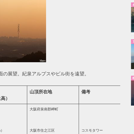
面の展望。紀泉アルプスやビル街を遠望。
山頂所在地
備考
上高）
大阪府泉南郡岬町
m）
大阪市住之江区
コスモタワー