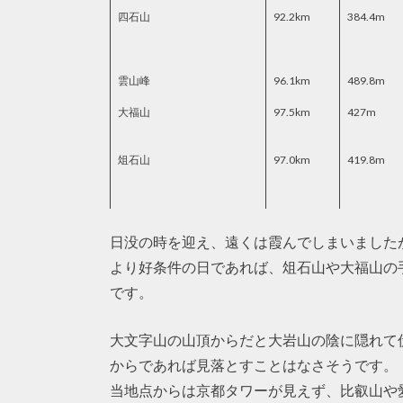
四石山
92.2km
384.4m
雲山峰
96.1km
489.8m
大福山
97.5km
427m
俎石山
97.0km
419.8m
日没の時を迎え、遠くは霞んでしまいました
より好条件の日であれば、俎石山や大福山の
です。
大文字山の山頂からだと大岩山の陰に隠れて
からであれば見落とすことはなさそうです。
当地点からは京都タワーが見えず、比叡山や