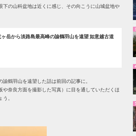
眼下の山科盆地は近くに感じ、その向こうに山城盆地や
意ヶ岳から淡路島最高峰の諭鶴羽山を遠望 如意越古道
の諭鶴羽山を遠望した話は前回の記事に。
阪や奈良方面を撮影した写真）に目を通していただくほ
ょう。