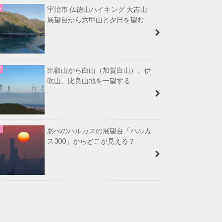
宇治市 仏徳山ハイキング 大吉山
展望台から六甲山と夕日を望む
比叡山から白山（加賀白山）、伊
吹山、比良山地を一望する
あべのハルカスの展望台「ハルカ
ス300」からどこが見える？