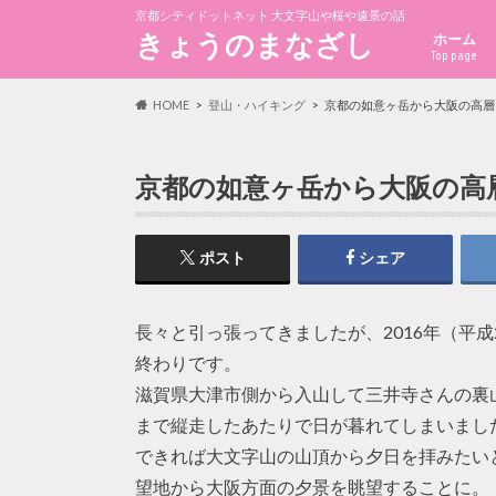
京都シティドットネット 大文字山や桜や遠景の話
きょうのまなざし
ホーム
Top page
HOME
登山・ハイキング
京都の如意ヶ岳から大阪の高層
京都の如意ヶ岳から大阪の高
ポスト
シェア
長々と引っ張ってきましたが、2016年（平
終わりです。
滋賀県大津市側から入山して三井寺さんの裏
まで縦走したあたりで日が暮れてしまいまし
できれば大文字山の山頂から夕日を拝みたい
望地から大阪方面の夕景を眺望することに。