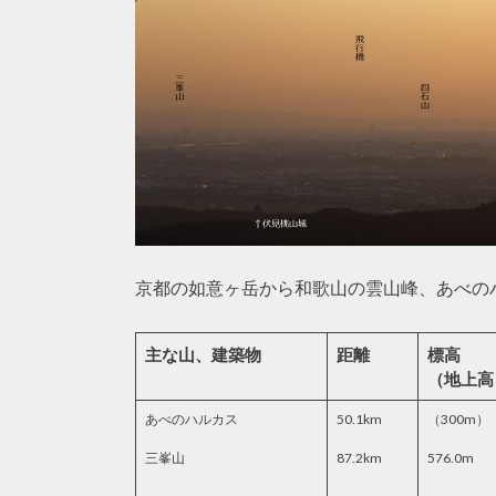
京都の如意ヶ岳から和歌山の雲山峰、あべの
主な山、建築物
距離
標高
（地上高
あべのハルカス
50.1km
（300m）
三峯山
87.2km
576.0m