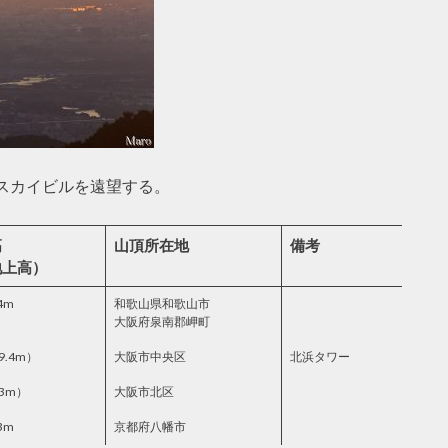
スカイビルを遠望する。
高
山頂所在地
備考
地上高）
4m
和歌山県和歌山市
大阪府泉南郡岬町
9.4m）
大阪市中央区
北浜タワー
3m）
大阪市北区
3m
京都府八幡市