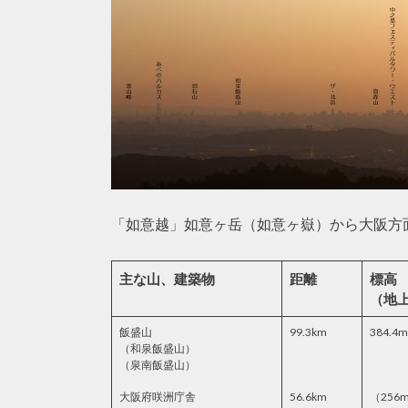
「如意越」如意ヶ岳（如意ヶ嶽）から大阪方
主な山、建築物
距離
標高
（地
飯盛山
99.3km
384.4m
（和泉飯盛山）
（泉南飯盛山）
大阪府咲洲庁舎
56.6km
（256