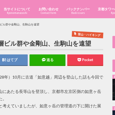
当サイトについて
お問い合わせ
バックナンバー
京都タワー
Kyonomanazashi
Contact form
Back issues
Kyo
ビル群や金剛山、生駒山を遠望
登山・ハイキング
層ビル群や金剛山、生駒山を遠望
はてブ
送る
Pocket
成28年）10月に古道「如意越」周辺を登山した話も今回で
山にあたる長等山を登頂し、京都市左京区側の如意ヶ岳
た。
と考えていましたが、如意ヶ岳の管理道の下に開けた展