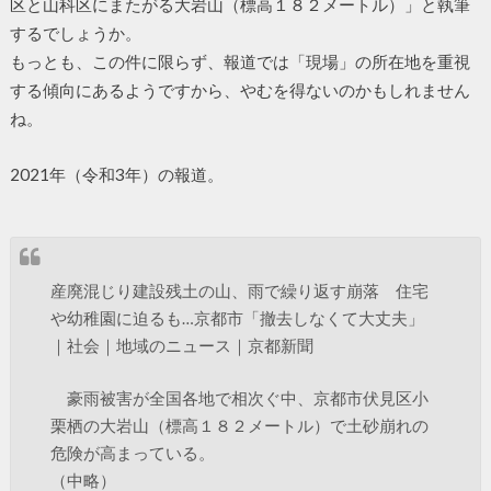
区と山科区にまたがる大岩山（標高１８２メートル）」と執筆
するでしょうか。
もっとも、この件に限らず、報道では「現場」の所在地を重視
する傾向にあるようですから、やむを得ないのかもしれません
ね。
2021年（令和3年）の報道。
産廃混じり建設残土の山、雨で繰り返す崩落 住宅
や幼稚園に迫るも…京都市「撤去しなくて大丈夫」
｜社会｜地域のニュース｜京都新聞
豪雨被害が全国各地で相次ぐ中、京都市伏見区小
栗栖の大岩山（標高１８２メートル）で土砂崩れの
危険が高まっている。
（中略）