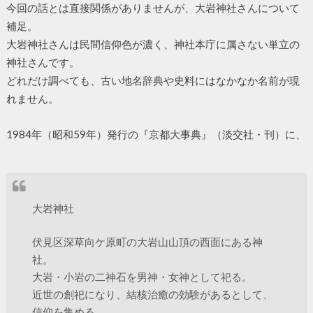
今回の話とは直接関係がありませんが、大岩神社さんについて
補足。
大岩神社さんは民間信仰色が濃く、神社本庁に属さない単立の
神社さんです。
どれだけ調べても、古い地名辞典や史料にはなかなか名前が現
れません。
1984年（昭和59年）発行の『京都大事典』（淡交社・刊）に、
大岩神社
伏見区深草向ケ原町の大岩山山頂の西面にある神
社。
大岩・小岩の二神石を男神・女神として祀る。
近世の創祀になり、結核治癒の効験があるとして、
信仰を集める。