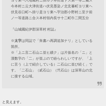
ヨリ東ヘ六地蔵村ニ掛ルヲ本街道トス第一等ニ屬ス
今本村ニ云大津街道ハ伏見墨染ノ北玄蕃町ヨリ東ヘ
伏見谷口町ヘ掛リ是ヨリ東ヘ宇治郡小野村ニ至テ前
ノ一等道路ニ合ス本村領内長サ十二町巾二間五分
『山城國紀伊郡深草村 村誌』
※
太字
は同誌で「朱書ハ再調追加ナリ」としている
箇所。
※「上ニ言二石山ニ並ヒ續ク」は片仮名の「ニ」と
漢数字の「二」が並ぶので紛らわしいですが、「上
に言う（上で紹介している）二石山に並び続く」で
す。「二石山」（貳石山）（弐石山）は深草山の北
に接する山域。
と見えます。