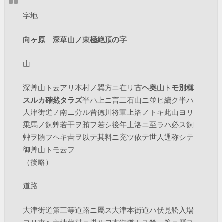
字地
向ヶ原 深草山ノ東極絶頂の字
山
深艸山ト云アリ本村ノ巽方ニ在リ
古ヘ奥山トモ別稱
スルカ確然タラズ
半ハ上ニ言二石山ニ並ヒ續ク半ハ
大津街道ノ南ニ分ル昔徳川将軍上洛ノトキ此山ヨリ
乗馬ノ飼艸若干ヲ賄フ若シ後年上洛ニ至ラハ必ス飼
艸ヲ賄フヘキ㫖ヲ以テ其料ニ充ツ依テ世人通称シテ
御艸山トモ云フ
（後略）
道路
大津街道第三等道路ニ屬ス大津本街道ハ伏見舩入場