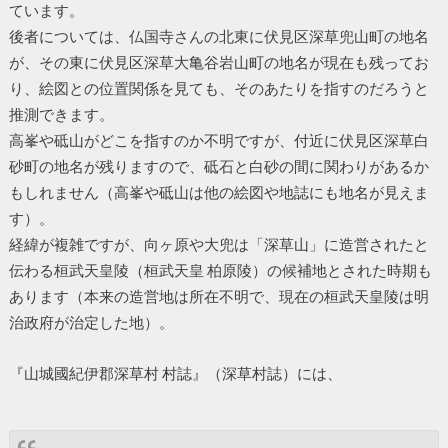
ています。
後者については、仏国寺さんの北東に伏見区深草兜山町の地名
が、その東に伏見区深草大亀谷岩山町の地名が現在も残ってお
り、絵図との位置関係を見ても、そのあたりを指すのだろうと
推測できます。
高峯や砥山がどこを指すのか不明ですが、付近に伏見区深草白
砂町の地名が残りますので、砥石と白砂の間に関わりがあるか
もしれません（高峯や砥山は他の絵図や地誌にも地名が見えま
す）。
経緯が複雑ですが、向ヶ原や大兜は「深草山」に造営されたと
伝わる桓武天皇陵（桓武天皇 柏原陵）の候補地とされた時期も
あります（本来の造営地は所在不明で、現在の桓武天皇陵は明
治政府が治定した地）。
『山城國紀伊郡深草村 村誌』（深草村誌）には、