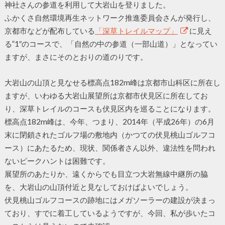
神社さんの参道を利用して大岩山を登りました。
ふかくさ自然環境再生ネットワーク推進委員会さんが発行し、
京都市などが配布している
「深草トレイルマップ」
に見え
る”1″のコースで、「自然の中の参道（一部山道）」となってい
ますが、まさにそのとおりの道のりです。
大岩山の山頂と見なせる標高点182m峰は京都市山科区に所在し
ますが、いわゆる大岩山展望所は京都市伏見区に所在してお
り、深草トレイルのコースも伏見区内を巡ることになります。
標高点182m峰は、今年、つまり、2014年（平成26年）の6月
末に閉鎖されたゴルフ場の敷地内（かつての伏見桃山ゴルフコ
ース）にあたるため、現状、関係者さん以外、違法性を問われ
ないピークハントは困難です。
展望所のあたりか、遠くからでも目立つ大岩無線中継所の脇
を、大岩山の山頂付近と見なしておけばよいでしょう。
伏見桃山ゴルフコースの跡地にはメガソーラーの建設が決まっ
ており、すでに着工しているようですが、今回、私が歩いたコ