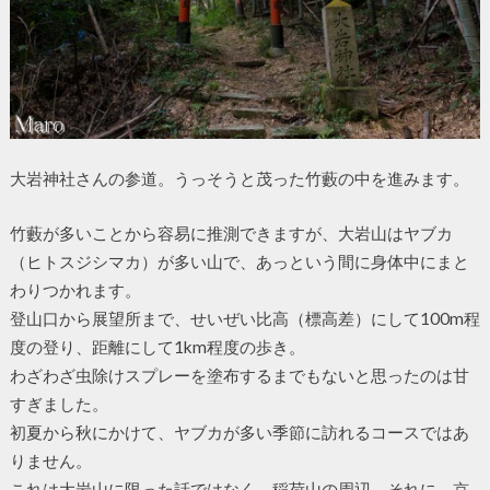
大岩神社さんの参道。うっそうと茂った竹藪の中を進みます。
竹藪が多いことから容易に推測できますが、大岩山はヤブカ
（ヒトスジシマカ）が多い山で、あっという間に身体中にまと
わりつかれます。
登山口から展望所まで、せいぜい比高（標高差）にして100m程
度の登り、距離にして1km程度の歩き。
わざわざ虫除けスプレーを塗布するまでもないと思ったのは甘
すぎました。
初夏から秋にかけて、ヤブカが多い季節に訪れるコースではあ
りません。
これは大岩山に限った話ではなく、稲荷山の周辺、それに、京