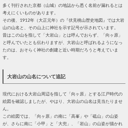
多く刊行された京都（山城）の地誌から悉く名前が漏れるとは
考えにくいものがあります。
その後、1912年（大正元年）の『伏見桃山歴史地図』では大岩
山の山名と、その山上に神社を示す記号が示されています。
昔はこの山を指して「大岩山」とは呼んでおらず、「向ヶ原」
と呼んでいたとも伝わりますが、大岩山と呼ばれるようになっ
たのは、おそらく神社の創建と近い時期だろうと考えていま
す。
大岩山の山名について追記
現代における大岩山周辺を指して「向ヶ原」とする江戸時代の
絵図を確認しましたが、やはり、大岩山の山名は見当たりませ
ん。
この絵図では、「向ヶ原」の南に「高峯」や「砥山」の山姿
が、さらに南に「小甲」と「大兜」、「岩山」の山姿が描かれ