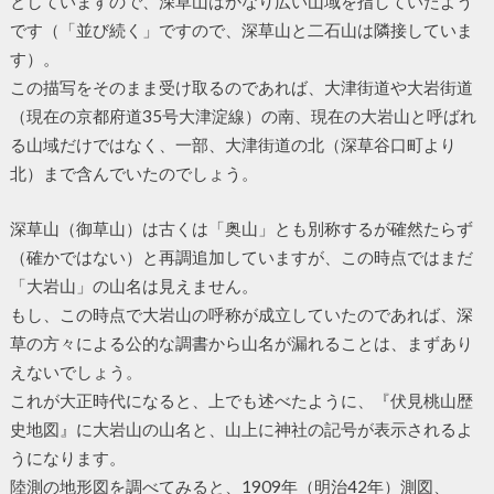
としていますので、深草山はかなり広い山域を指していたよう
です（「並び続く」ですので、深草山と二石山は隣接していま
す）。
この描写をそのまま受け取るのであれば、大津街道や大岩街道
（現在の京都府道35号大津淀線）の南、現在の大岩山と呼ばれ
る山域だけではなく、一部、大津街道の北（深草谷口町より
北）まで含んでいたのでしょう。
深草山（御草山）は古くは「奥山」とも別称するが確然たらず
（確かではない）と再調追加していますが、この時点ではまだ
「大岩山」の山名は見えません。
もし、この時点で大岩山の呼称が成立していたのであれば、深
草の方々による公的な調書から山名が漏れることは、まずあり
えないでしょう。
これが大正時代になると、上でも述べたように、『伏見桃山歴
史地図』に大岩山の山名と、山上に神社の記号が表示されるよ
うになります。
陸測の地形図を調べてみると、1909年（明治42年）測図、