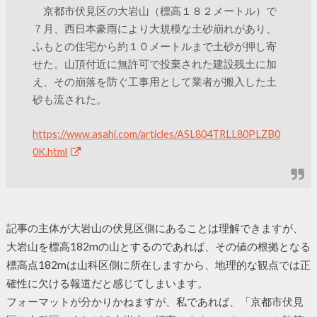
京都市伏見区の大岩山（標高１８２メートル）で
７月、西日本豪雨により大規模な土砂崩れがあり、
ふもとの住宅から約１０メートルまで土砂が押し寄
せた。山頂付近に無許可で投棄された建設残土に加
え、その崩落を防ぐ工事用として業者が搬入した土
砂も流された。
https://www.asahi.com/articles/ASL804TRLL80PLZB0
0K.html
記事の主体が大岩山の伏見区側にあることは理解できますが、
大岩山を標高182mの山とするのであれば、その値の根拠となる
標高点182mは山科区側に所在しますから、地理的な観点では正
確性に欠ける報道だと感じてしまいます。
フォーマットが分かりかねますが、私であれば、「京都市伏見