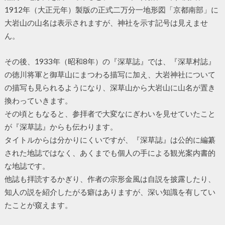
1912年（大正元年）製版の正式二万分一地形図「京都南部」に
大岩山の山名は表示されますが、神社を示す記号は見えませ
ん。
その後、1933年（昭和8年）の『深草誌』では、『深草村誌』
の徳川将軍と御草山にまつわる描写に加え、大岩神社について
の描写も見られるようになり、深草山から大岩山に山名が置き
換わっていきます。
その頃ともなると、参拝者で大変なにぎわいを見せていたこと
が『深草誌』からも伝わります。
タイトルからは分かりにくいですが、『深草誌』は公的に編纂
された地誌ではなく、あくまでも個人の手による観光案内書的
な地誌です。
他誌も拝読するかぎり、作者の宗形金風は自説を披露したり、
知人の説を紹介したがる癖はありますが、深い知識を有してい
たことが窺えます。