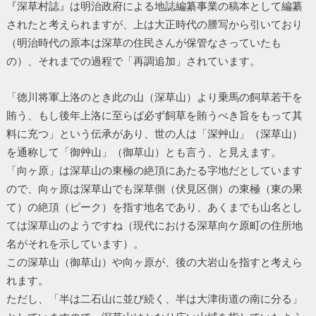
『深草村誌』は明治政府による地誌編纂事業の稿本として編纂
されたと考えられますが、上は大正時代の謄写から引いており
（明治時代の原本は深草の住民さんが保管なさっていたも
の）、それまでの過程で「再調追加」されています。
「徳川将軍上洛のとき此の山（深草山）より乗馬の飼草若干を
賄う、もし後年上洛に至らば必ず飼草を賄うべき旨をもって其
料に充つ」という伝承があり、世の人は「深艸山」（深草山）
を通称して「御艸山」（御草山）とも言う、と見えます。
「向ヶ原」は深草山の東極の絶頂にあたる字地だとしています
ので、向ヶ原は深草山でも深草側（伏見区側）の東極（東の果
て）の絶頂（ピーク）を指す地名であり、あくまでも山名とし
ては深草山のようですね（現代における深草向ケ原町の住所地
名がそれを示しています）。
この深草山（御草山）や向ヶ原が、後の大岩山を指すと考えら
れます。
ただし、「半は二石山に並び続く、半は大津街道の南に分る」