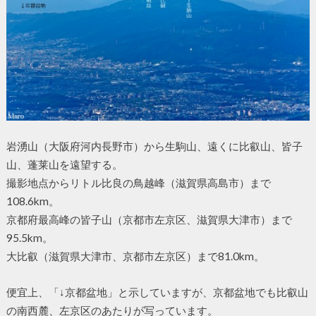
岩湧山（大阪府河内長野市）から生駒山、遠くに比叡山、皆子
山、蓬莱山を遠望する。
撮影地点からリトル比良の鳥越峰（滋賀県高島市）まで
108.6km。
京都府最高峰の皆子山（京都市左京区、滋賀県大津市）まで
95.5km。
大比叡（滋賀県大津市、京都市左京区）まで81.0km。
便宜上、「↓京都盆地」と示していますが、京都盆地でも比叡山
の南西麓、左京区のあたりが写っています。