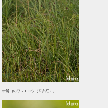
岩湧山のワレモコウ（吾亦紅）。