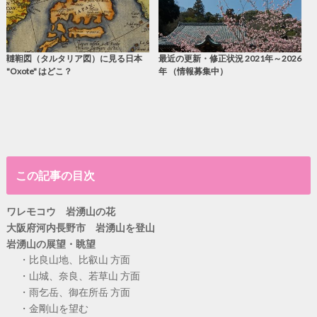
韃靼図（タルタリア図）に見る日本
最近の更新・修正状況 2021年～2026
"Oxote" はどこ？
年 （情報募集中）
この記事の目次
ワレモコウ 岩湧山の花
大阪府河内長野市 岩湧山を登山
岩湧山の展望・眺望
比良山地、比叡山 方面
山城、奈良、若草山 方面
雨乞岳、御在所岳 方面
金剛山を望む