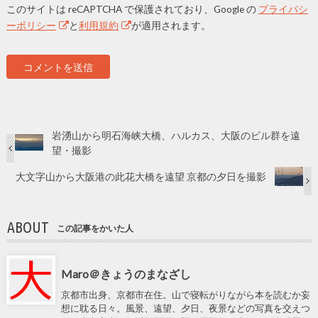
このサイトは reCAPTCHA で保護されており、Google の
プライバシ
ーポリシー
と
利用規約
が適用されます。
岩湧山から明石海峡大橋、ハルカス、大阪のビル群を遠
望・撮影
大文字山から大阪港の此花大橋を遠望 京都の夕日を撮影
ABOUT
この記事をかいた人
Maro＠きょうのまなざし
京都市出身、京都市在住。山で寝転がりながら本を読むか妄
想に耽る日々。風景、遠望、夕日、夜景などの写真を交えつ