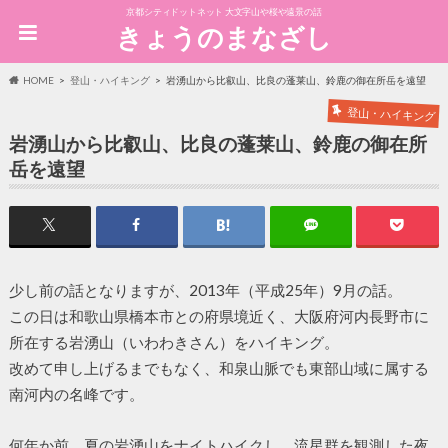
京都シティドットネット 大文字山や桜や遠景の話
きょうのまなざし
HOME
登山・ハイキング
岩湧山から比叡山、比良の蓬莱山、鈴鹿の御在所岳を遠望
登山・ハイキング
岩湧山から比叡山、比良の蓬莱山、鈴鹿の御在所
岳を遠望
少し前の話となりますが、2013年（平成25年）9月の話。
この日は和歌山県橋本市との府県境近く、大阪府河内長野市に
所在する岩湧山（いわわきさん）をハイキング。
改めて申し上げるまでもなく、和泉山脈でも東部山域に属する
南河内の名峰です。
何年か前、夏の岩湧山をナイトハイクし、流星群を観測した夜