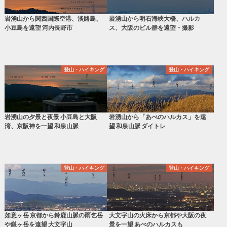
岩湧山から関西国際空港、淡路島、
岩湧山から明石海峡大橋、ハルカ
小豆島を遠望 河内長野市
ス、大阪のビル群を遠望・撮影
登山・ハイキング
登山・ハイキング
岩湧山の夕景と夜景 小豆島と大阪
岩湧山から「あべのハルカス」を遠
湾、京阪神を一望 和泉山脈
望 和泉山脈 ダイトレ
登山・ハイキング
登山・ハイキング
如意ヶ岳 京都から鈴鹿山脈の雨乞岳
大文字山の火床から京都や大阪の夜
や鎌ヶ岳を遠望 大文字山
景を一望 あべのハルカスも