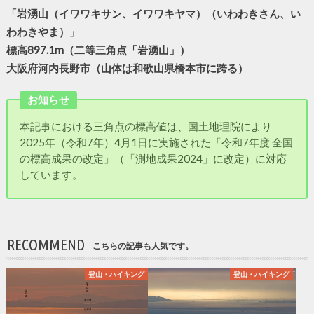
「岩湧山（イワワキサン、イワワキヤマ）（いわわきさん、い
わわきやま）」
標高897.1m（二等三角点「岩湧山」）
大阪府河内長野市（山体は和歌山県橋本市に跨る）
お知らせ
本記事における三角点の標高値は、国土地理院により
2025年（令和7年）4月1日に実施された「令和7年度 全国
の標高成果の改定」（「測地成果2024」に改定）に対応
しています。
RECOMMEND
こちらの記事も人気です。
登山・ハイキング
登山・ハイキング