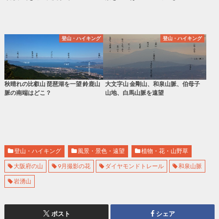
登山・ハイキング
登山・ハイキング
秋晴れの比叡山 琵琶湖を一望 鈴鹿山
大文字山 金剛山、和泉山脈、伯母子
脈の南端はどこ？
山地、白馬山脈を遠望
登山・ハイキング
風景・景色・遠望
植物・花・山野草
大阪府の山
9月撮影の花
ダイヤモンドトレール
和泉山脈
岩湧山
ポスト
シェア