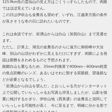
125.9km先の霊仙山の見え方はごくうっすらしたもので、肉眼
ではほぼ見えていません。
この日は伊吹山も金糞岳も望めず、いずれ、江越美方面の条件
が良さそうな冬の日に訪れたいものです。
これは余談ですが、岩湧山からは白山（加賀白山）まで見通せ
ます。
ただし、計算上、湖北の金糞岳のさらに遠方に御前峰や大汝
峰、別山の山頂がわずかに見えるだけにすぎず、肉眼による視
認は困難をきわめるものと予想されます。
能郷白山も重なるため、35mm判換算で400mm～800mm程度
の焦点距離のレンズ、あるいはそれに類する双眼鏡、望遠鏡な
どが必要となるでしょう。
「岩湧山から白山を望んだ」とおっしゃる方がインターネット
上で公開していらっしゃるお写真も拝見しましたが、山影を慎
重に検討するかぎり、伊吹山地（西美濃）の金糞岳と混同して
いらっしゃる可能性が高く、今に至るまで、明確に分かる形で
の撮影例は見たことがありません。