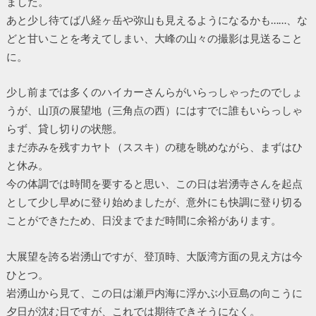
ました。
あと少し待てば八経ヶ岳や弥山も見えるようになるかも……、な
どと甘いことを考えてしまい、大峰の山々の撮影は見送ること
に。
少し前までは多くのハイカーさんらがいらっしゃったのでしょ
うが、山頂の展望地（三角点の西）にはすでに誰もいらっしゃ
らず、貸し切りの状態。
まだ赤みを残すカヤト（ススキ）の穂を眺めながら、まずはひ
と休み。
今の体調では時間を要すると思い、この日は岩湧寺さんを起点
として少し早めに登り始めましたが、意外にも快調に登り切る
ことができたため、日没までまだ時間に余裕があります。
大展望を誇る岩湧山ですが、登頂時、大阪湾方面の見え方は今
ひとつ。
岩湧山から見て、この日は瀬戸内海に浮かぶ小豆島の向こうに
夕日が沈む日ですが、これでは期待できそうになく。