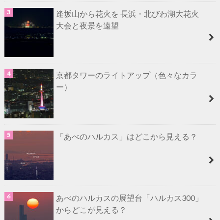
逢坂山から花火を 長浜・北びわ湖大花火
大会と夜景を遠望
京都タワーのライトアップ（色々なカラ
ー）
「あべのハルカス」はどこから見える？
あべのハルカスの展望台「ハルカス300」
からどこが見える？