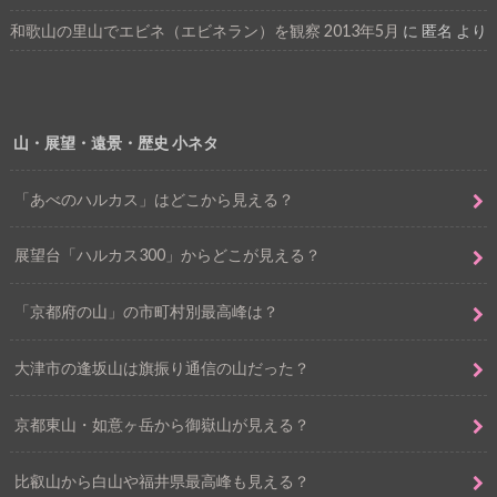
和歌山の里山でエビネ（エビネラン）を観察 2013年5月
に
匿名
より
山・展望・遠景・歴史 小ネタ
「あべのハルカス」はどこから見える？
展望台「ハルカス300」からどこが見える？
「京都府の山」の市町村別最高峰は？
大津市の逢坂山は旗振り通信の山だった？
京都東山・如意ヶ岳から御嶽山が見える？
比叡山から白山や福井県最高峰も見える？