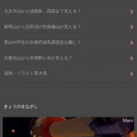
大文字山から淡路島、四国まで見える？
船岡山から京田辺の甘南備山が見える？
美山や芦生が京都丹波高原国定公園に？
京都北山から木曽駒ヶ岳が見える？
漫画・イラスト置き場
きょうのまなざし