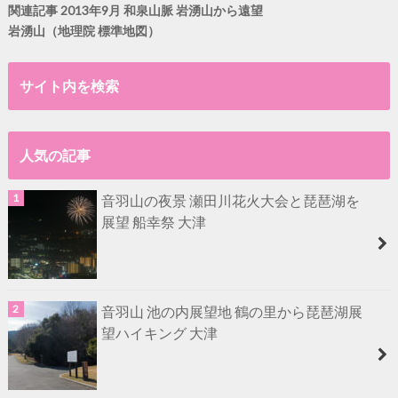
関連記事 2013年9月 和泉山脈 岩湧山から遠望
岩湧山（地理院 標準地図）
サイト内を検索
人気の記事
音羽山の夜景 瀬田川花火大会と琵琶湖を
展望 船幸祭 大津
音羽山 池の内展望地 鶴の里から琵琶湖展
望ハイキング 大津