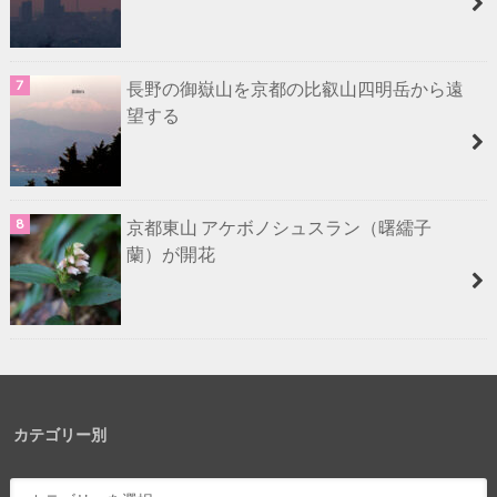
長野の御嶽山を京都の比叡山四明岳から遠
望する
京都東山 アケボノシュスラン（曙繻子
蘭）が開花
カテゴリー別