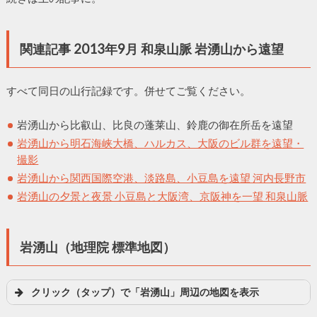
関連記事 2013年9月 和泉山脈 岩湧山から遠望
すべて同日の山行記録です。併せてご覧ください。
岩湧山から比叡山、比良の蓬莱山、鈴鹿の御在所岳を遠望
岩湧山から明石海峡大橋、ハルカス、大阪のビル群を遠望・
撮影
岩湧山から関西国際空港、淡路島、小豆島を遠望 河内長野市
岩湧山の夕景と夜景 小豆島と大阪湾、京阪神を一望 和泉山脈
岩湧山（地理院 標準地図）
クリック（タップ）で「岩湧山」周辺の地図を表示