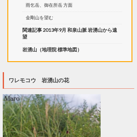
雨乞岳、御在所岳 方面
金剛山を望む
関連記事 2013年9月 和泉山脈 岩湧山から遠
望
岩湧山（地理院 標準地図）
ワレモコウ 岩湧山の花