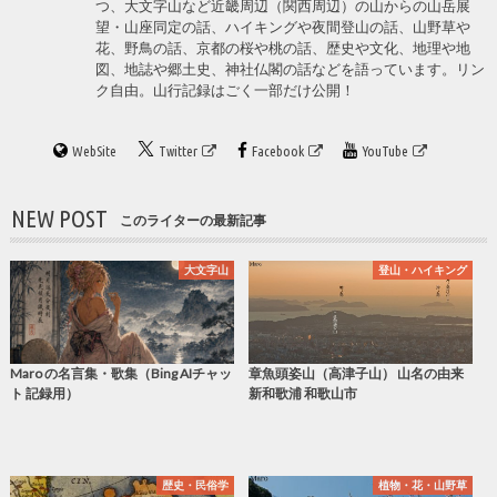
つ、大文字山など近畿周辺（関西周辺）の山からの山岳展
望・山座同定の話、ハイキングや夜間登山の話、山野草や
花、野鳥の話、京都の桜や桃の話、歴史や文化、地理や地
図、地誌や郷土史、神社仏閣の話などを語っています。リン
ク自由。山行記録はごく一部だけ公開！
WebSite
Twitter
Facebook
YouTube
NEW POST
このライターの最新記事
大文字山
登山・ハイキング
Maro の名言集・歌集（Bing AIチャッ
章魚頭姿山（高津子山） 山名の由来
ト 記録用）
新和歌浦 和歌山市
歴史・民俗学
植物・花・山野草