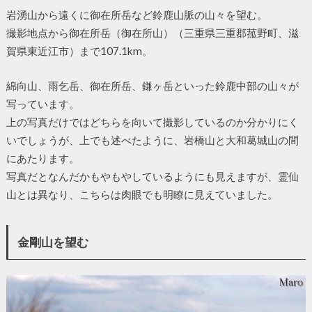
岩湧山から遠くに御在所岳など鈴鹿山脈の山々を望む。
撮影地点から御在所岳（御在所山）（三重県三重郡菰野町、滋
賀県東近江市）まで107.1km。
綿向山、雨乞岳、御在所岳、鎌ヶ岳といった鈴鹿中部の山々が
写っています。
上の写真だけではどちらを向いて撮影しているのか分かりにく
いでしょうが、上でも述べたように、岩橋山と大和葛城山の間
にあたります。
写真だとなんだかもやもやしているようにも見えますが、霊仙
山とは異なり、こちらは肉眼でも明瞭に見えていました。
金剛山を望む