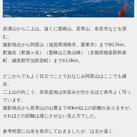
岩湧山から二上山、遠くに鷲峰山、若草山、奈良市などを望
む。
撮影地点から阿星山（滋賀県湖南市、栗東市）まで80.7km。
釈迦岳（釈迦ヶ岳）（鷲峰山三角点峰）（京都府相楽郡和束
町、綴喜郡宇治田原町）まで61.0km。
どこからでもよく目立つことでおなじみ阿星山はここでも健
在。
二上山の向こう、奈良盆地は街並みが分かるほど条件よく写っ
ています。
撮影地点から若草山の山麓まで40km以上の距離がありますが、
それほどの距離は感じさせない見え方でした。
参考程度に山名を表示しておきましたが、はるか遠く、