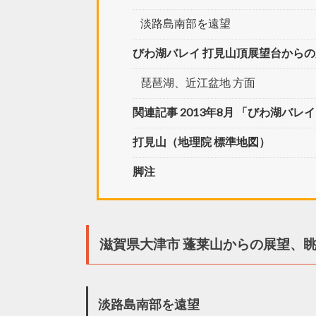
淡路島南部を遠望
びわ湖バレイ 打見山頂展望台から
琵琶湖、近江盆地 方面
関連記事 2013年8月 「びわ湖バレ
打見山（地理院 標準地図）
脚注
滋賀県大津市 蓬莱山からの展望、
淡路島南部を遠望