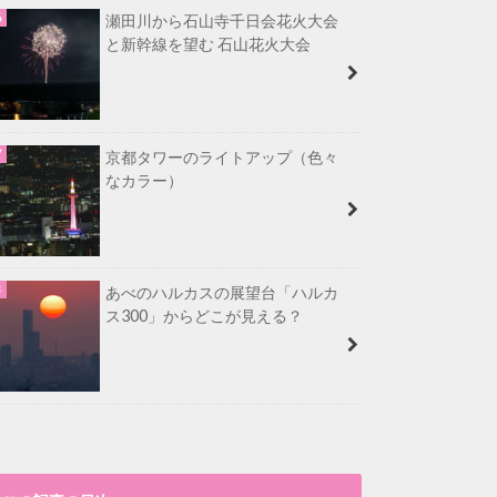
瀬田川から石山寺千日会花火大会
と新幹線を望む 石山花火大会
京都タワーのライトアップ（色々
なカラー）
あべのハルカスの展望台「ハルカ
ス300」からどこが見える？