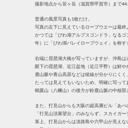
撮影地点から笹ヶ岳（滋賀県甲賀市）まで44.
普通の風景写真も1枚だけ。
写真の左下に見えているロープウエーは最終
かつては「びわ湖アルプスゴンドラ」なるゴン
年）に「びわ湖バレイロープウェイ」を称す
右端に琵琶湖大橋が写っていますが、沖島は
眼下の琵琶湖、近江盆地（近江平野）は鮮や
鹿山脈や青山高原などは稜線が分かりにくく
たっては見えてもいないため、明確に写って
鶴翼山（八幡山）の後方が鈴鹿山脈の中核部
また、打見山からも大阪の超高層ビル「あべ
「打見山頂展望台」のみならず、スカイガー
算上、打見山からは淡路島や六甲山が見えな