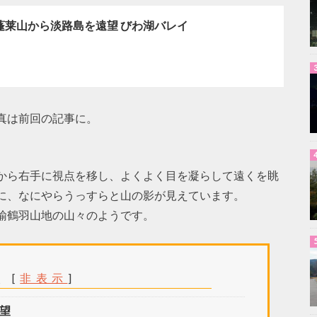
蓬莱山から淡路島を遠望 びわ湖バレイ
真は前回の記事に。
から右手に視点を移し、よくよく目を凝らして遠くを眺
に、なにやらうっすらと山の影が見えています。
諭鶴羽山地の山々のようです。
次
[
非表示
]
望