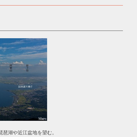
琵琶湖や近江盆地を望む。