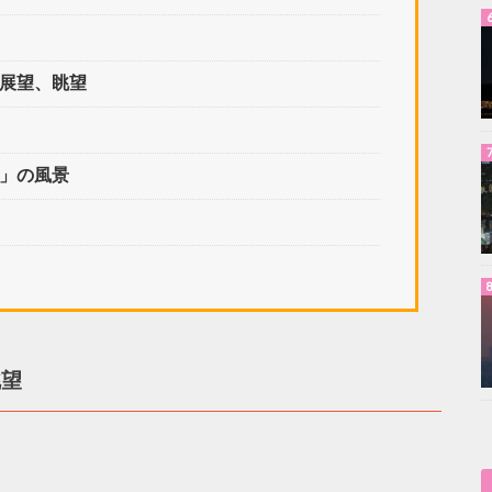
の展望、眺望
イ」の風景
眺望