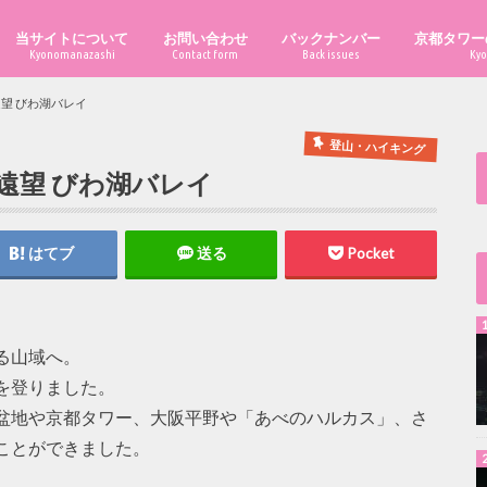
当サイトについて
お問い合わせ
バックナンバー
京都タワー
Kyonomanazashi
Contact form
Back issues
Kyo
望 びわ湖バレイ
登山・ハイキング
遠望 びわ湖バレイ
はてブ
送る
Pocket
る山域へ。
を登りました。
盆地や京都タワー、大阪平野や「あべのハルカス」、さ
ことができました。