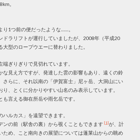
8km。
より1つ前の便だったような……。
ドラリフトが運行していましたが、2008年（平成20
る大型のロープウエーに替わりました。
左端ぎりぎりで見切れています。
かな見え方ですが、発達した雲の影響もあり、遠くの鈴
、さらに、それ以南の「伊賀富士」尼ヶ岳、大洞山にい
おり、とくに分かりやすい山名のみ表示しています。
とも言える御在所岳や雨乞岳です。
のハルカス」を遠望できます。
[1]
デンの前（駅舎の裏）から覗くこともできます
が、計
いため、こと南向きの展望については蓬莱山からの眺め