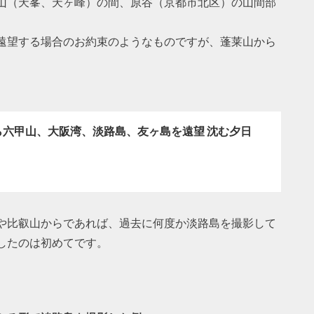
山（天峯、天ヶ峰）の間、原谷（京都市北区）の山間部
遠望する場合のお約束のようなものですが、蓬莱山から
ら六甲山、大阪湾、淡路島、友ヶ島を遠望 沈む夕日
や比叡山からであれば、過去に何度か淡路島を撮影して
したのは初めてです。