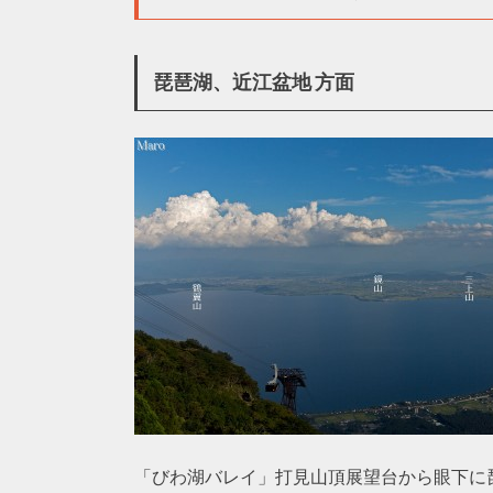
琵琶湖、近江盆地 方面
「びわ湖バレイ」打見山頂展望台から眼下に