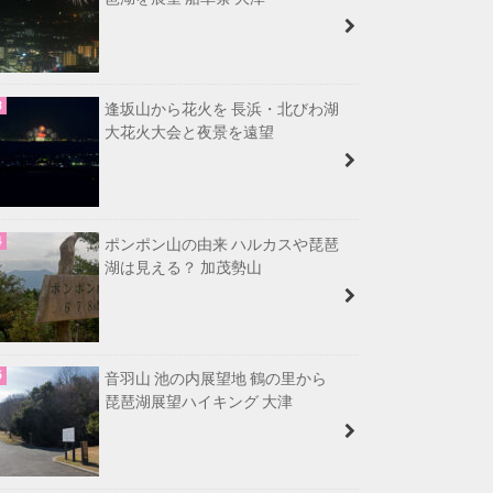
逢坂山から花火を 長浜・北びわ湖
大花火大会と夜景を遠望
ポンポン山の由来 ハルカスや琵琶
湖は見える？ 加茂勢山
音羽山 池の内展望地 鶴の里から
琵琶湖展望ハイキング 大津