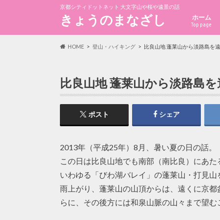
京都シティドットネット 大文字山や桜や遠景の話
きょうのまなざし
ホーム
Top page
HOME
登山・ハイキング
比良山地 蓬莱山から淡路島を遠
比良山地 蓬莱山から淡路島を
ポスト
シェア
2013年（平成25年）8月、暑い夏の日の話。
この日は比良山地でも南部（南比良）にあた
いわゆる「びわ湖バレイ」の蓬莱山・打見山
雨上がり、蓬莱山の山頂からは、遠くに京都
らに、その後方には和泉山脈の山々まで望む