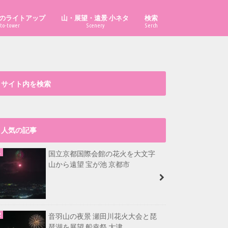
のライトアップ
山・展望・遠景 小ネタ
検索
to-tower
Scenery
Serch
「あべのハルカス」はどこから見え
「ハルカス300」からどこまで見え
「京都府の山」の市町村別最高峰
比叡山から福井県最高峰も見える？
大文字山から淡路島が見える？
漫画・イラスト置き場
る？
る？
は？
サイト内を検索
人気の記事
国立京都国際会館の花火を大文字
山から遠望 宝が池 京都市
音羽山の夜景 瀬田川花火大会と琵
琶湖を展望 船幸祭 大津