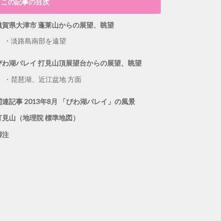
この記事の目次
滋賀県大津市 蓬莱山からの展望、眺望
淡路島南部を遠望
びわ湖バレイ 打見山頂展望台からの展望、眺望
琵琶湖、近江盆地 方面
関連記事 2013年8月 「びわ湖バレイ」の風景
打見山（地理院 標準地図）
脚注